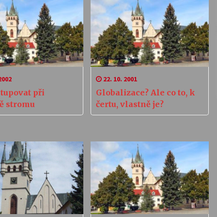
2002
22. 10. 2001
tupovat při
Globalizace? Ale co to, k
ě stromu
čertu, vlastně je?