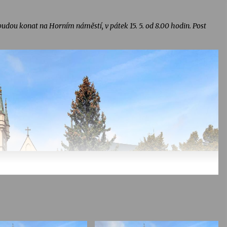
budou konat na Horním náměstí, v pátek 15. 5. od 8.00 hodin. Post