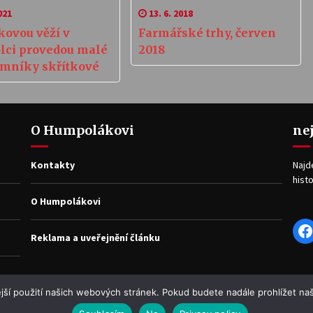
021
13. 6. 2018
kovou věží v
Farmářské trhy, červen
ci provedou malé
2018
mníky skřítkové
O Humpolákovi
ne
Kontakty
Najd
histo
O Humpolákovi
F
Reklama a uveřejnění článku
jší použití našich webových stránek. Pokud budete nadále prohlížet naš