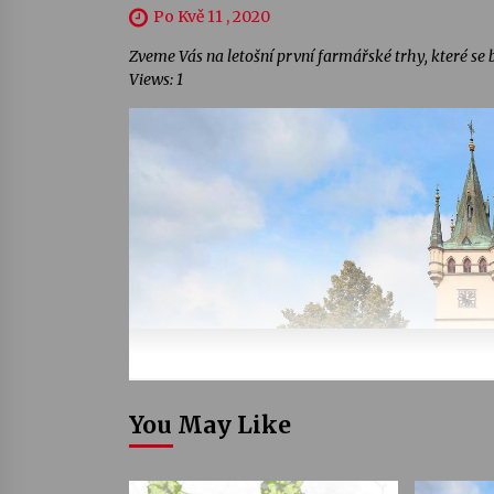
Po Kvě 11 , 2020
Zveme Vás na letošní první farmářské trhy, které se 
Views: 1
You May Like