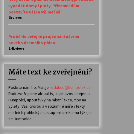
vypadat domy i ploty. Přízemní dům
postavíte už jen výjimečně
2k views
Proběhlo veřejné projednání návrhu
nového územního plánu
1.4k views
Máte text ke zveřejnění?
Pošlete nám ho. Mail je
redakce@humpolak.cz
Rádi zveřejníme aktuality, zajímavosti nejen o
Humpolci, upoutávky na místní akce, tipy na
výlety, Vaši tvorbu a v rozumné míře i texty
místních politických uskupení a reklamu týkající
se Humpolce.