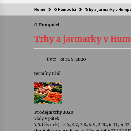
Home
O Humpolci
Trhy a jarmarky v Humpo
Kam za kulturou?
O Humpolci
Letní koncerty ve Stromovce: Ars
Camerata a Sukuba Ensemble
Trhy a jarmarky v Hum
4. 8. 2026
Pozvánka na integrační festival
Petr
11. 5. 2020
Quijotova šedesátka: 28. 7.–1. 8.
2026
28. 7. 2026
termíny trhů
Letní koncerty ve Stromovce: Rufu
Miller
22. 7. 2026
Za kulturou kousek za Humpolec. 
Prodejní trhy 2020:
Želivě ožije odkaz Josefa Čapka
vždy v pátek
13. 7. 2026
7. 5. (čtvrtek) , 5. 6., 3. 7., 7. 8., 4. 9., 2. 10., 6. 11., 4. 12
(kontakt pro prodejce: p. Němec tel: 602 482 88