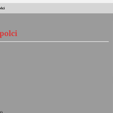
lci
Vernisáž výstavy Josefíny Duškové:
Stávám se kapkou
polci
30. 7. 2026
Letní koncerty ve Stromovce:
Kolchoz a Jenakaši
28. 7. 2026
s
Vysočinka
17. 7. 2026
V
Varhanní recitál Michala Novenka v
Klášteře Želiv
3. 7. 2026
2)