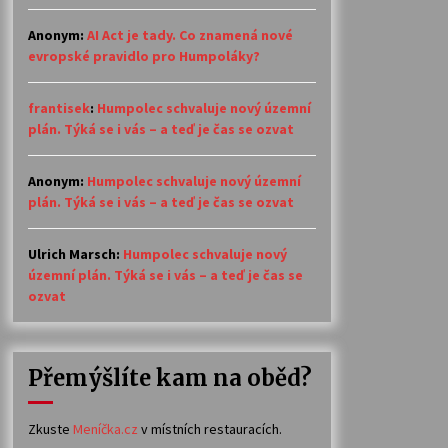
Anonym
:
AI Act je tady. Co znamená nové
evropské pravidlo pro Humpoláky?
frantisek
:
Humpolec schvaluje nový územní
plán. Týká se i vás – a teď je čas se ozvat
Anonym
:
Humpolec schvaluje nový územní
plán. Týká se i vás – a teď je čas se ozvat
Ulrich Marsch
:
Humpolec schvaluje nový
územní plán. Týká se i vás – a teď je čas se
ozvat
Přemýšlíte kam na oběd?
Zkuste
Meníčka.cz
v místních restauracích.