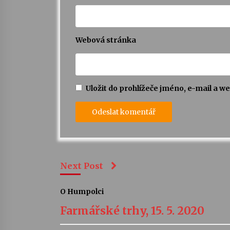
Webová stránka
Uložit do prohlížeče jméno, e-mail a 
Next Post
O Humpolci
Farmářské trhy, 15. 5. 2020