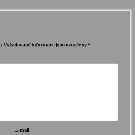
a.
Vyžadované informace jsou označeny
*
E-mail