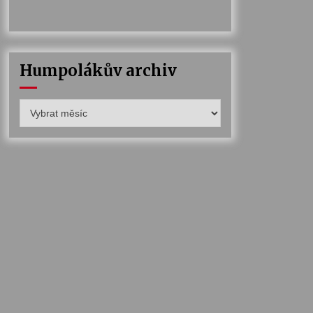
Humpolákův archiv
Humpolákův
archiv