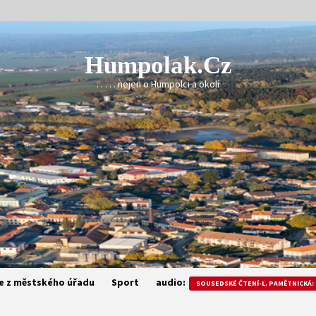
Humpolak.cz
. . . . . nejen o Humpolci a okolí
e z městského úřadu
Sport
audio:
SOUSEDSKÉ ČTENÍ-L. PAMĚTNICKÁ: 