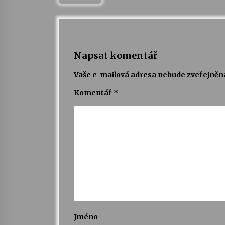
Napsat komentář
Vaše e-mailová adresa nebude zveřejněn
Komentář
*
Jméno