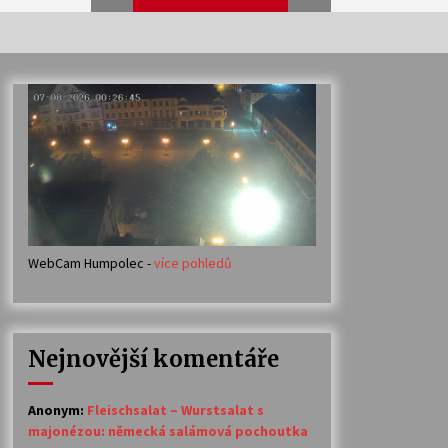
Veselí muzikanti
30. 7. 2026
Votavžatský ploty
23. 7. 2026
WebCam Humpolec -
více pohledů
Ozvěny prázdnin
14. 7. 2026
Nejnovější komentáře
Petr Adamec – Malovaný svět
30. 6. 2026
Anonym
:
Fleischsalat – Wurstsalat s
majonézou: německá salámová pochoutka