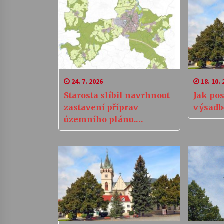
24. 7. 2026
18. 10. 
Starosta slíbil navrhnout
Jak pos
zastavení příprav
výsadb
územního plánu.
Připomínky ale podávejte
dál