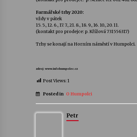
Farmářské trhy 2020:
vždy v pátek
15. 5., 12. 6., 17. 7., 21. 8., 18. 9., 16. 10., 20. 11.
(kontakt pro prodejce: p. Křížová 731556317)
Trhy se konají na Horním náměstí v Humpolci.
zdroj: www.infohumpolec.cz
Post Views:
1
Posted in
O Humpolci
Petr