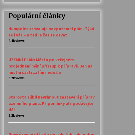
Populární články
Humpolec schvaluje nový územní plán. Týká
se i vás – a teď je čas se ozvat
4.4k views
ÚZEMNÍ PLÁN: Město po veřejném
projednání mění přístup k přípravě. Jen na
místní části zatím nedošlo
3.2k views
Starosta slíbil navrhnout zastavení příprav
územního plánu. Připomínky ale podávejte
dál
3.2k views
Nový územní plán do detailu řídí, jak budou