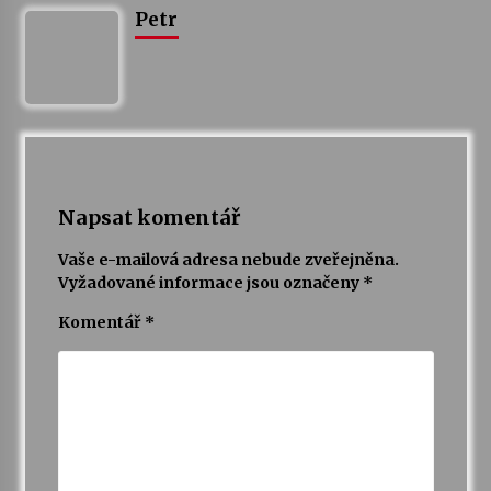
Petr
Varhanní recitál Michala Novenka v Klášteře
Želiv
3. 7. 2026
Petr Adamec – Malovaný svět
30. 6. 2026
Napsat komentář
Vaše e-mailová adresa nebude zveřejněna.
Vyžadované informace jsou označeny
*
Komentář
*