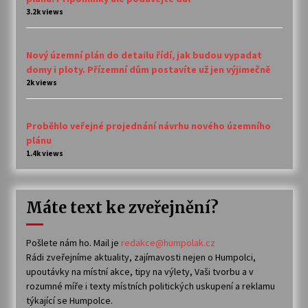
3.2k views
Nový územní plán do detailu řídí, jak budou vypadat
domy i ploty. Přízemní dům postavíte už jen výjimečně
2k views
Proběhlo veřejné projednání návrhu nového územního
plánu
1.4k views
Máte text ke zveřejnění?
Pošlete nám ho. Mail je
redakce@humpolak.cz
Rádi zveřejníme aktuality, zajímavosti nejen o Humpolci,
upoutávky na místní akce, tipy na výlety, Vaši tvorbu a v
rozumné míře i texty místních politických uskupení a reklamu
týkající se Humpolce.