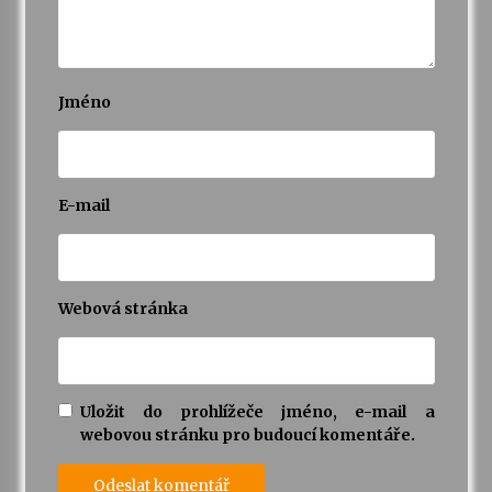
Jméno
E-mail
Webová stránka
Uložit do prohlížeče jméno, e-mail a
webovou stránku pro budoucí komentáře.