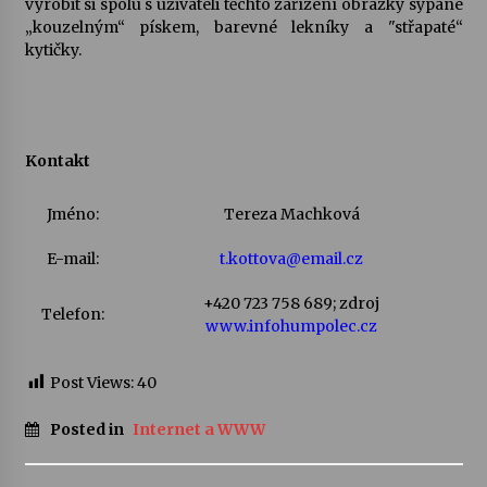
vyrobit si spolu s uživateli těchto zařízení obrázky sypané
„kouzelným“ pískem, barevné lekníky a "střapaté“
Votavžatský ploty
kytičky.
23. 7. 2026
Letní koncerty ve Stromovce: Rufus Miller
Kontakt
22. 7. 2026
Jméno:
Tereza Machková
Vysočinka
E-mail:
t.kottova@email.cz
17. 7. 2026
+420 723 758 689; zdroj
Telefon:
www.infohumpolec.cz
Ozvěny prázdnin
14. 7. 2026
Post Views:
40
Posted in
Internet a WWW
Za kulturou kousek za Humpolec. V Želivě ožije
odkaz Josefa Čapka
13. 7. 2026