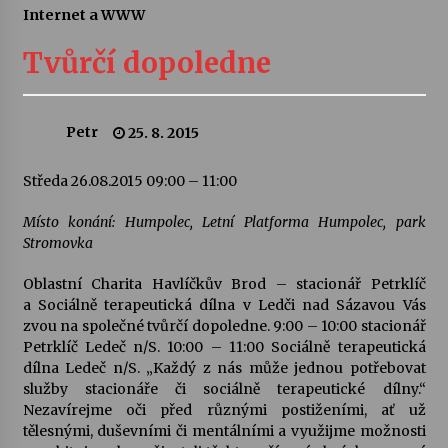
Internet a WWW
Letní koncerty ve Stromovce: Ars Camerata a
Sukuba Ensemble
Tvůrčí dopoledne
4. 8. 2026
Vernisáž výstavy Josefíny Duškové: Stávám se
Petr
25. 8. 2015
kapkou
30. 7. 2026
Středa 26.08.2015 09:00 – 11:00
Veselí muzikanti
Místo konání: Humpolec, Letní Platforma Humpolec, park
30. 7. 2026
Stromovka
Oblastní Charita Havlíčkův Brod – stacionář Petrklíč
a Sociálně terapeutická dílna v Ledči nad Sázavou Vás
Pozvánka na integrační festival Quijotova
šedesátka: 28. 7.–1. 8. 2026
zvou na společné tvůrčí dopoledne. 9:00 – 10:00 stacionář
28. 7. 2026
Petrklíč Ledeč n/S. 10:00 – 11:00 Sociálně terapeutická
dílna Ledeč n/S. „Každý z nás může jednou potřebovat
služby stacionáře či sociálně terapeutické dílny.“
Letní koncerty ve Stromovce: Kolchoz a
Nezavírejme oči před různými postiženími, ať už
Jenakaši
tělesnými, duševními či mentálními a využijme možnosti
28. 7. 2026