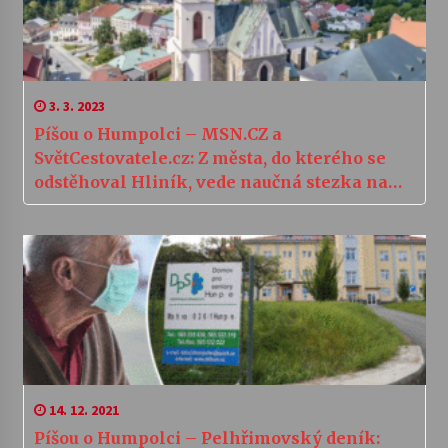
3. 3. 2023
Píšou o Humpolci – MSN.CZ a
SvětCestovatele.cz: Z města, do kterého se
odstěhoval Hliník, vede naučná stezka na
zříceninu hradu Orlík s rozhlednou
14. 12. 2021
Píšou o Humpolci – Pelhřimovský deník: