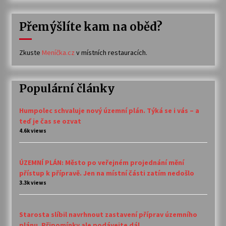
Přemýšlíte kam na oběd?
Zkuste
Meníčka.cz
v místních restauracích.
Populární články
Humpolec schvaluje nový územní plán. Týká se i vás – a
teď je čas se ozvat
4.6k views
ÚZEMNÍ PLÁN: Město po veřejném projednání mění
přístup k přípravě. Jen na místní části zatím nedošlo
3.3k views
Starosta slíbil navrhnout zastavení příprav územního
plánu. Připomínky ale podávejte dál