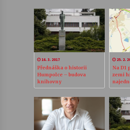
16. 3. 2017
25. 2. 2
Přednáška o historii
Na D1 
Humpolce – budova
zemi h
knihovny
najedn