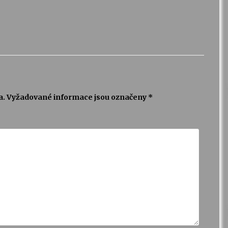
a.
Vyžadované informace jsou označeny
*