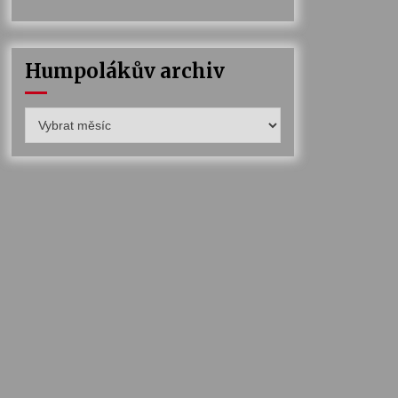
Humpolákův archiv
Humpolákův
archiv