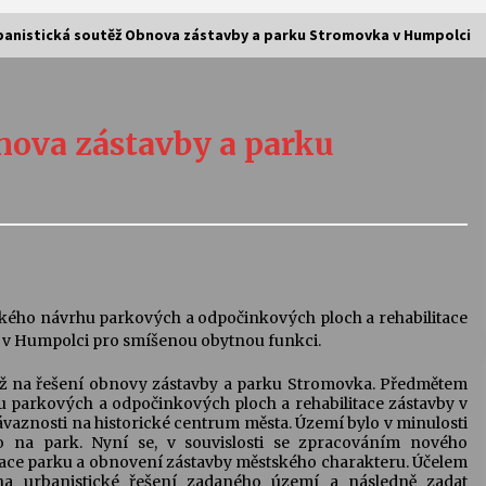
banistická soutěž Obnova zástavby a parku Stromovka v Humpolci
Vernisáž výstavy Josefíny Duškové:
Stávám se kapkou
nova zástavby a parku
30. 7. 2026
Letní koncerty ve Stromovce:
Kolchoz a Jenakaši
28. 7. 2026
s
Vysočinka
kého návrhu parkových a odpočinkových ploch a rehabilitace
17. 7. 2026
ka v Humpolci pro smíšenou obytnou funkci.
ěž na řešení obnovy zástavby a parku Stromovka. Předmětem
u parkových a odpočinkových ploch a rehabilitace zástavby v
V
Varhanní recitál Michala Novenka v
ávaznosti na historické centrum města. Území bylo v minulosti
Klášteře Želiv
 na park. Nyní se, v souvislosti se zpracováním nového
3. 7. 2026
zace parku a obnovení zástavby městského charakteru. Účelem
na urbanistické řešení zadaného území a následně zadat