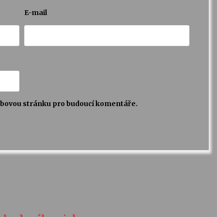
E-mail
webovou stránku pro budoucí komentáře.