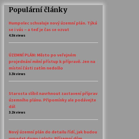
Populární články
Humpolec schvaluje nový územní plán. Týká
se i vás – a teď je čas se ozvat
4.5k views
ÚZEMNÍ PLÁN: Město po veřejném
projednání mění přístup k přípravě. Jen na
místní části zatím nedošlo
3.3k views
Starosta slíbil navrhnout zastavení příprav
územního plánu. Připomínky ale podávejte
dál
3.2k views
Nový územní plán do detailu řídí, jak budou
vypadat domy i ploty. Přízemní dům