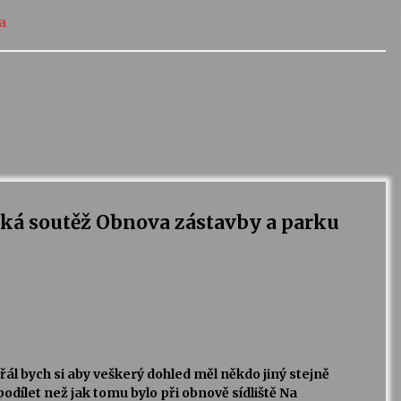
a
ká soutěž Obnova zástavby a parku
řál bych si aby veškerý dohled měl někdo jiný stejně
podílet než jak tomu bylo při obnově sídliště Na