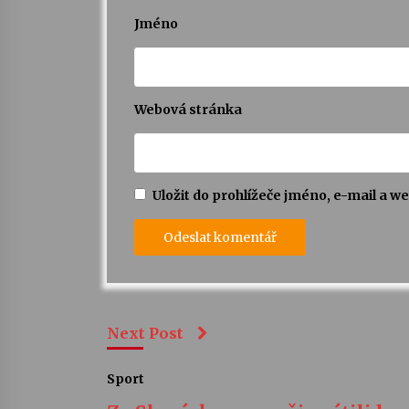
Jméno
Webová stránka
Uložit do prohlížeče jméno, e-mail a 
Next Post
Sport