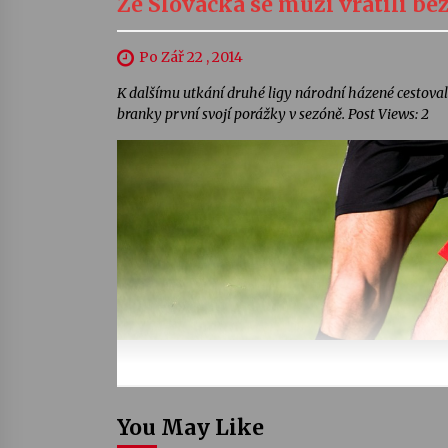
Ze Slovácka se muži vrátili b
Po Zář 22 , 2014
K dalšímu utkání druhé ligy národní házené cestoval
branky první svojí porážky v sezóně. Post Views: 2
You May Like