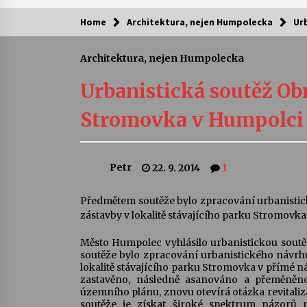
Home
Architektura, nejen Humpolecka
Ur
Kam za kulturou?
Architektura, nejen Humpolecka
Letní koncerty ve Stromovce: Ars
Camerata a Sukuba Ensemble
Urbanistická soutěž Ob
4. 8. 2026
Stromovka v Humpolci
Pozvánka na integrační festival
Quijotova šedesátka: 28. 7.–1. 8.
2026
Petr
22. 9. 2014
1
28. 7. 2026
Letní koncerty ve Stromovce: Rufu
Předmětem soutěže bylo zpracování urbanistic
Miller
zástavby v lokalitě stávajícího parku Stromov
22. 7. 2026
Město Humpolec vyhlásilo urbanistickou sout
soutěže bylo zpracování urbanistického návrh
Za kulturou kousek za Humpolec. 
lokalitě stávajícího parku Stromovka v přímé n
Želivě ožije odkaz Josefa Čapka
zastavěno, následně asanováno a přeměněno
13. 7. 2026
územního plánu, znovu otevírá otázka revitali
soutěže je získat široké spektrum názorů 