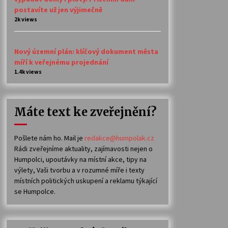
postavíte už jen výjimečně
2k views
Nový územní plán: klíčový dokument města
míří k veřejnému projednání
1.4k views
Máte text ke zveřejnění?
Pošlete nám ho. Mail je
redakce@humpolak.cz
Rádi zveřejníme aktuality, zajímavosti nejen o
Humpolci, upoutávky na místní akce, tipy na
výlety, Vaši tvorbu a v rozumné míře i texty
místních politických uskupení a reklamu týkající
se Humpolce.