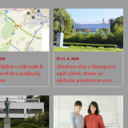
020
17. 4. 2026
půjdou o víkendu k
Medova vila v Humpolci
ned dva nadjezdy
opět ožívá. Stane se
ou
akčním prostorem pro
setkávání