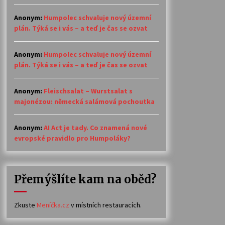
Anonym
:
Humpolec schvaluje nový územní
plán. Týká se i vás – a teď je čas se ozvat
Anonym
:
Humpolec schvaluje nový územní
plán. Týká se i vás – a teď je čas se ozvat
Anonym
:
Fleischsalat – Wurstsalat s
majonézou: německá salámová pochoutka
Anonym
:
AI Act je tady. Co znamená nové
evropské pravidlo pro Humpoláky?
Přemýšlíte kam na oběd?
Zkuste
Meníčka.cz
v místních restauracích.