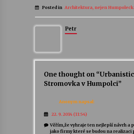
Posted in
Architektura, nejen Humpoleck
Petr
One thought on “
Urbanistic
Stromovka v Humpolci
”
Anonym
napsal:
22. 9. 2014 (11:54)
Věřím,že vyhraje ten nejlepší návrh a p
jako firmy které se budou na realizaci 