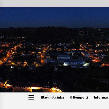
Skip
to
content
Hlavní stránka
O Humpolci
Informac