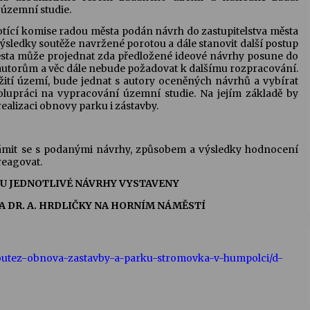
 územní studie.
tící komise radou města podán návrh do zastupitelstva města
 výsledky soutěže navržené porotou a dále stanovit další postup
ěsta může projednat zda předložené ideové návrhy posune do
 autorům a věc dále nebude požadovat k dalšímu rozpracování.
žití území, bude jednat s autory oceněných návrhů a vybírat
olupráci na vypracování územní studie. Na jejím základě by
alizaci obnovy parku i zástavby.
ámit se s podanými návrhy, způsobem a výsledky hodnocení
reagovat.
UDOU JEDNOTLIVÉ NÁVRHY VYSTAVENY
A DR. A. HRDLIČKY NA HORNÍM NÁMĚSTÍ
soutez-obnova-zastavby-a-parku-stromovka-v-humpolci/d-