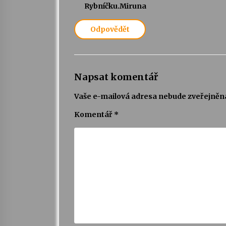
Rybníčku.Miruna
Odpovědět
Napsat komentář
Vaše e-mailová adresa nebude zveřejněn
Komentář
*