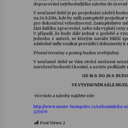
dopracování nejvhodnějšího návrhu do úrovně
V současné době je po projednání závěrů hodno
na 24.9.2014, kde by měli zastupitelé projednat
pro dokončení vyhodnocení. Zastupitelstvo m
fázi dalšího zpracování, nebo zda vyplatí ceny
V případě, že bude dále jednat o podobě a vyu
jednoho z autorů, se kterým naváže bližší sp
následně měly vznikat prováděcí dokumenty k re
Přesné termíny a postup budou zveřejněny.
V současné době se Vám otvírá možnost sezn
navržené hodnotící komisí, a na tyto podklady 
OD 16.9. DO 26.9. B
VE VÝSTAVNÍM SÁLE MUZE
více info a návrhy najdete zde:
http://www.mesto-humpolec.cz/urbanisticka-
225679
Post Views:
2