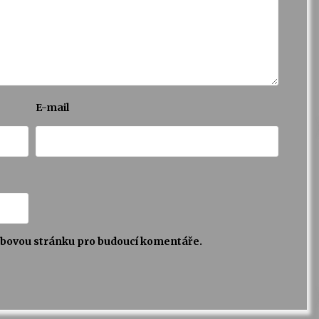
E-mail
webovou stránku pro budoucí komentáře.