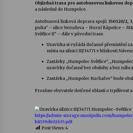
Objízdná trasa pro autobusovou linkovou do
a následně do Humpolce.
Autobusová linková doprava spojů
350320/2, 3
pošta“ – ulice Nerudova – Horní Rápotice – MK
Světlice II“ – dále v původní trase.
Uzavírka si vyžádá dočasné přemístění z
místa na silnici III/34771 v blízkosti Náve
Zastávky „Humpolec Světlice“, „Humpolec
uzavírky dočasně bez obsluhy a bez náhra
Zastávka „Humpolec Kuchařov“ bude obslo
Prosíme obyvatele dotčené oblasti o trpělivost 
https://admin-storage.munipolis.com/humpolec/
b8539d602635.pdf
Post Views:
4