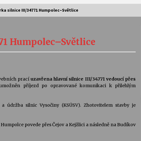
rka silnice III/34771 Humpolec–Světlice
Vernisáž výstavy Josefíny Duškové:
Stávám se kapkou
4771 Humpolec–Světlice
30. 7. 2026
Letní koncerty ve Stromovce:
Kolchoz a Jenakaši
28. 7. 2026
vebních prací
uzavřena hlavní silnice III/34771 vedoucí přes
umožněn příjezd po opravované komunikaci k přilehlým
s
Vysočinka
17. 7. 2026
 a údržba silnic Vysočiny (KSÚSV). Zhotovitelem stavby je
V
Varhanní recitál Michala Novenka v
 Humpolce povede přes Čejov a Kejžlici a následně na Budíkov
Klášteře Želiv
3. 7. 2026