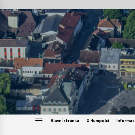
Skip
to
content
Hlavní stránka
O Humpolci
Informac