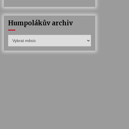
Humpolákův archiv
Humpolákův
archiv