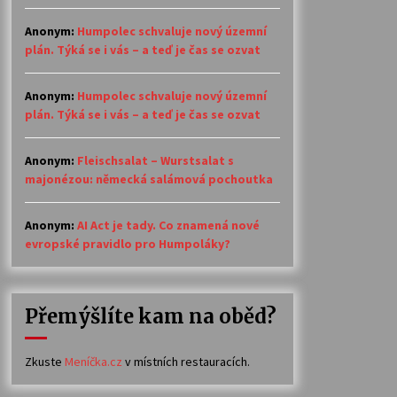
Anonym
:
Humpolec schvaluje nový územní
plán. Týká se i vás – a teď je čas se ozvat
Anonym
:
Humpolec schvaluje nový územní
plán. Týká se i vás – a teď je čas se ozvat
Anonym
:
Fleischsalat – Wurstsalat s
majonézou: německá salámová pochoutka
Anonym
:
AI Act je tady. Co znamená nové
evropské pravidlo pro Humpoláky?
Přemýšlíte kam na oběd?
Zkuste
Meníčka.cz
v místních restauracích.