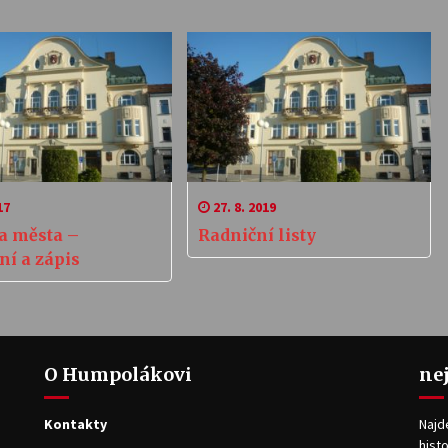
17
27. 8. 2019
da města –
Radniční listy
ní a zápis
O Humpolákovi
ne
Kontakty
Najd
histo