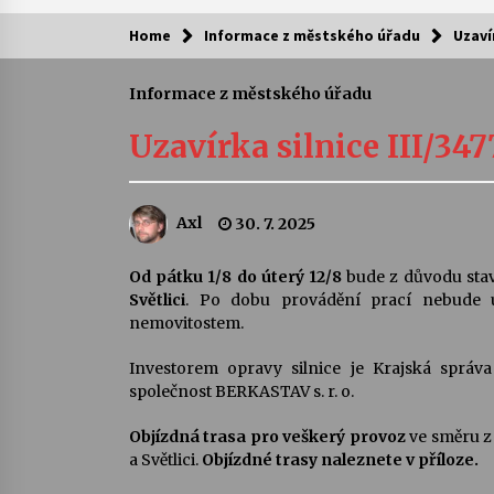
Home
Informace z městského úřadu
Uzaví
Kam za kulturou?
Informace z městského úřadu
Letní koncerty ve Stromovce: Ars
Camerata a Sukuba Ensemble
Uzavírka silnice III/3
4. 8. 2026
Pozvánka na integrační festival
Axl
30. 7. 2025
Quijotova šedesátka: 28. 7.–1. 8.
2026
28. 7. 2026
Od pátku 1/8 do úterý 12/8
bude z důvodu sta
Světlici
. Po dobu provádění prací nebude 
Letní koncerty ve Stromovce: Rufu
nemovitostem.
Miller
22. 7. 2026
Investorem opravy silnice je Krajská správa
společnost BERKASTAV s. r. o.
Za kulturou kousek za Humpolec. 
Objízdná trasa pro veškerý provoz
ve směru z
Želivě ožije odkaz Josefa Čapka
a Světlici.
Objízdné trasy naleznete v příloze.
13. 7. 2026