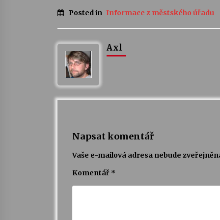
Posted in
Informace z městského úřadu
Axl
Napsat komentář
Vaše e-mailová adresa nebude zveřejněn
Komentář
*