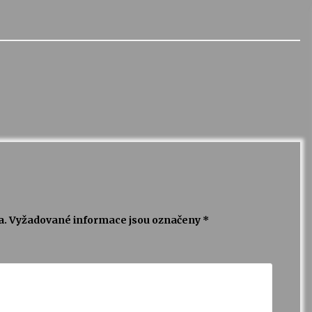
a.
Vyžadované informace jsou označeny
*