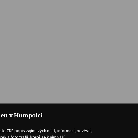
jen v Humpolci
ete ZDE popis zajímavých míst, informací, pověstí,
rek a fotografíí, které se k nim váží.