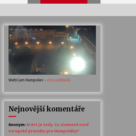
Veselí muzikanti
30. 7. 2026
Votavžatský ploty
23. 7. 2026
WebCam Humpolec -
více pohledů
Ozvěny prázdnin
14. 7. 2026
Nejnovější komentáře
Petr Adamec – Malovaný svět
30. 6. 2026
Anonym
:
AI Act je tady. Co znamená nové
evropské pravidlo pro Humpoláky?