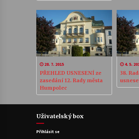
Parlamentu ČR (I. a II.
kolo).
28. 7. 2015
4. 5. 20
PŘEHLED USNESENÍ ze
38. Ra
zasedání 12. Rady města
usnese
Humpolec
Uživatelský box
Přihlásit se