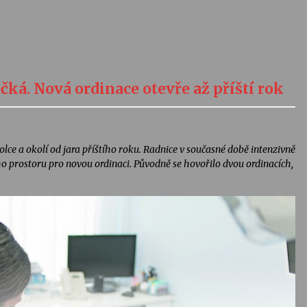
čká. Nová ordinace otevře až příští rok
ce a okolí od jara příštího roku. Radnice v současné době intenzivně
 prostoru pro novou ordinaci. Původně se hovořilo dvou ordinacích,