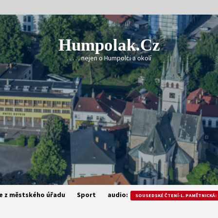
Humpolak.cz
. . . . . nejen o Humpolci a okolí
e z městského úřadu
Sport
audio:
SOUSEDSKÉ ČTENÍ-L. PAMĚTNICKÁ: 