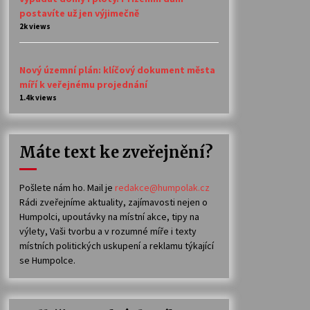
postavíte už jen výjimečně
2k views
Nový územní plán: klíčový dokument města
míří k veřejnému projednání
1.4k views
Máte text ke zveřejnění?
Pošlete nám ho. Mail je
redakce@humpolak.cz
Rádi zveřejníme aktuality, zajímavosti nejen o
Humpolci, upoutávky na místní akce, tipy na
výlety, Vaši tvorbu a v rozumné míře i texty
místních politických uskupení a reklamu týkající
se Humpolce.