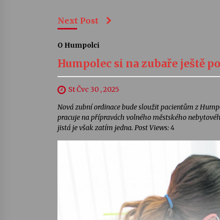
Next Post
O Humpolci
Humpolec si na zubaře ještě po
St Čvc 30 , 2025
Nová zubní ordinace bude sloužit pacientům z Humpol
pracuje na přípravách volného městského nebytového
jistá je však zatím jedna. Post Views: 4