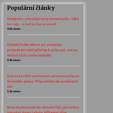
Populární články
Humpolec schvaluje nový územní plán. Týká
se i vás – a teď je čas se ozvat
4.5k views
ÚZEMNÍ PLÁN: Město po veřejném
projednání mění přístup k přípravě. Jen na
místní části zatím nedošlo
3.3k views
Starosta slíbil navrhnout zastavení příprav
územního plánu. Připomínky ale podávejte
dál
3.2k views
Nový územní plán do detailu řídí, jak budou
vypadat domy i ploty. Přízemní dům