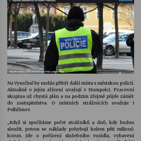
Votavžatský ploty
23. 7. 2026
Letní koncerty ve Stromovce: Rufus Miller
22. 7. 2026
Vysočinka
17. 7. 2026
Na Vysočině by mohla přibýt další místa s městskou policií.
Aktuálně o jejím zřízení uvažují v Humpolci. Pracovní
skupina už chystá plán a na podzim zřejmě půjde záměr
Ozvěny prázdnin
do zastupitelstva. O místních strážnících uvažuje i
14. 7. 2026
Pelhřimov.
„Když si spočítáme počet strážníků a dnů, kdy budou
Za kulturou kousek za Humpolec. V Želivě ožije
sloužit, potom se náklady pohybují kolem pěti milionů
odkaz Josefa Čapka
korun. Jde o pořízení služebního vozidla, vybavení
13. 7. 2026