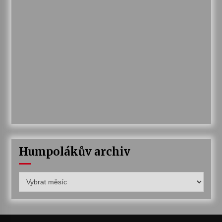
Humpolákův archiv
Humpolákův
archiv