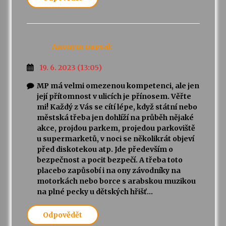
Anonym
napsal:
19. 6. 2023 (13:05)
MP má velmi omezenou kompetenci, ale jen
její přítomnost v ulicích je přínosem. Věřte
mi! Každý z Vás se cítí lépe, když státní nebo
městská třeba jen dohlíží na průběh nějaké
akce, projdou parkem, projedou parkoviště
u supermarketů, v noci se několikrát objeví
před diskotekou atp. Jde především o
bezpečnost a pocit bezpečí. A třeba toto
placebo zapůsobí i na ony závodníky na
motorkách nebo borce s arabskou muzikou
na plné pecky u dětských hřišť…
Odpovědět