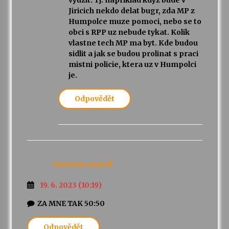
vyuzit. Tj. napriklad kdyz bude v
Jiricich nekdo delat bugr, zda MP z
Humpolce muze pomoci, nebo se to
obci s RPP uz nebude tykat. Kolik
vlastne tech MP ma byt. Kde budou
sidlit a jak se budou prolinat s praci
mistni policie, ktera uz v Humpolci
je.
Odpovědět
Anonym
napsal:
19. 6. 2023 (10:19)
ZA MNE TAK 50:50
Odpovědět