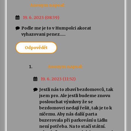
Anonym
napsal:
19. 6. 2023 (08:39)
Podle me je to v Humpolci akorat
vyhazovani penez…..
Odpovědět
Anonym
napsal:
19. 6. 2023 (11:52)
Jestli nás to zbaví bezdomovců, tak
jsem pro. Ale jestli budeme znovu
poslouchat výmluvy že se
bezdomovci nedají řešit, tak je to k
ničemu. Aby nás další parta
buzerovala při parkování u Lidlu
není potřeba. Na to stačí státní.