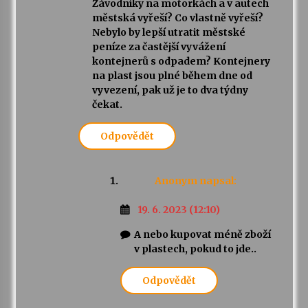
Závodníky na motorkách a v autech
městská vyřeší? Co vlastně vyřeší?
Nebylo by lepší utratit městské
peníze za častější vyvážení
kontejnerů s odpadem? Kontejnery
na plast jsou plné během dne od
vyvezení, pak už je to dva týdny
čekat.
Odpovědět
Anonym
napsal:
19. 6. 2023 (12:10)
A nebo kupovat méně zboží
v plastech, pokud to jde..
Odpovědět