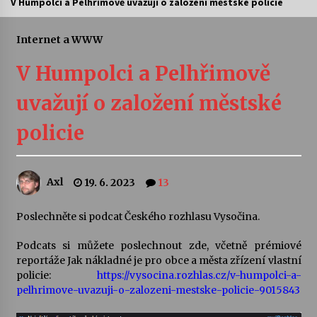
V Humpolci a Pelhřimově uvažují o založení městské policie
Letní koncerty ve Stromovce: Ars Camerata a
Sukuba Ensemble
Internet a WWW
4. 8. 2026
V Humpolci a Pelhřimově
Vernisáž výstavy Josefíny Duškové: Stávám se
uvažují o založení městské
kapkou
30. 7. 2026
policie
Veselí muzikanti
30. 7. 2026
Axl
19. 6. 2023
13
Poslechněte si podcat Českého rozhlasu Vysočina.
Pozvánka na integrační festival Quijotova
šedesátka: 28. 7.–1. 8. 2026
28. 7. 2026
Podcats si můžete poslechnout zde, včetně prémiové
reportáže Jak nákladné je pro obce a města zřízení vlastní
policie:
https://vysocina.rozhlas.cz/v-humpolci-a-
Letní koncerty ve Stromovce: Kolchoz a
pelhrimove-uvazuji-o-zalozeni-mestske-policie-9015843
Jenakaši
28. 7. 2026