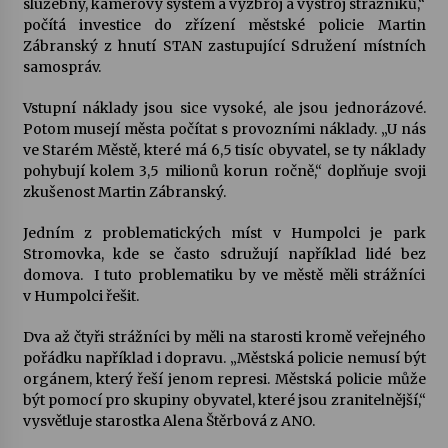
služebny, kamerový systém a výzbroj a výstroj strážníků,“
počítá investice do zřízení městské policie Martin
Zábranský z hnutí STAN zastupující Sdružení místních
Varhanní recitál Michala Novenka v Klášteře
Želiv
samospráv.
3. 7. 2026
Vstupní náklady jsou sice vysoké, ale jsou jednorázové.
Potom musejí města počítat s provozními náklady. „U nás
Petr Adamec – Malovaný svět
ve Starém Městě, které má 6,5 tisíc obyvatel, se ty náklady
30. 6. 2026
pohybují kolem 3,5 milionů korun ročně,“ doplňuje svoji
zkušenost Martin Zábranský.
Jedním z problematických míst v Humpolci je park
Stromovka, kde se často sdružují například lidé bez
domova. I tuto problematiku by ve městě měli strážníci
v Humpolci řešit.
Dva až čtyři strážníci by měli na starosti kromě veřejného
pořádku například i dopravu. „Městská policie nemusí být
orgánem, který řeší jenom represi. Městská policie může
být pomocí pro skupiny obyvatel, které jsou zranitelnější,“
vysvětluje starostka Alena Štěrbová z ANO.