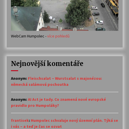
WebCam Humpolec -
více pohledů
Nejnovější komentáře
Anonym
:
Fleischsalat – Wurstsalat s majonézou:
německá salámová pochoutka
Anonym
:
AI Act je tady. Co znamená nové evropské
pravidlo pro Humpoláky?
frantisek
:
Humpolec schvaluje nový územní plán. Týká se
i vás – a teď je čas se ozvat