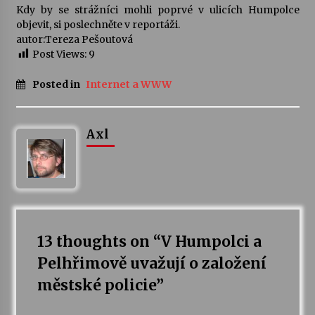
Kdy by se strážníci mohli poprvé v ulicích Humpolce
objevit, si poslechněte v reportáži.
autor:
Tereza Pešoutová
Post Views:
9
Posted in
Internet a WWW
Axl
13 thoughts on “
V Humpolci a
Pelhřimově uvažují o založení
městské policie
”