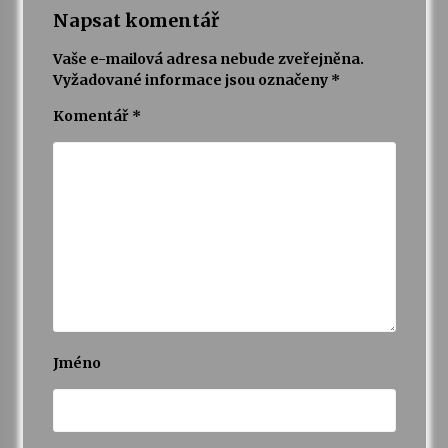
Napsat komentář
Vaše e-mailová adresa nebude zveřejněna.
Vyžadované informace jsou označeny
*
Komentář
*
Jméno