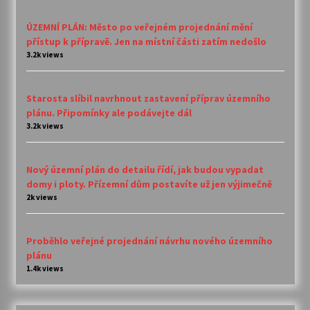
ÚZEMNÍ PLÁN: Město po veřejném projednání mění
přístup k přípravě. Jen na místní části zatím nedošlo
3.2k views
Starosta slíbil navrhnout zastavení příprav územního
plánu. Připomínky ale podávejte dál
3.2k views
Nový územní plán do detailu řídí, jak budou vypadat
domy i ploty. Přízemní dům postavíte už jen výjimečně
2k views
Proběhlo veřejné projednání návrhu nového územního
plánu
1.4k views