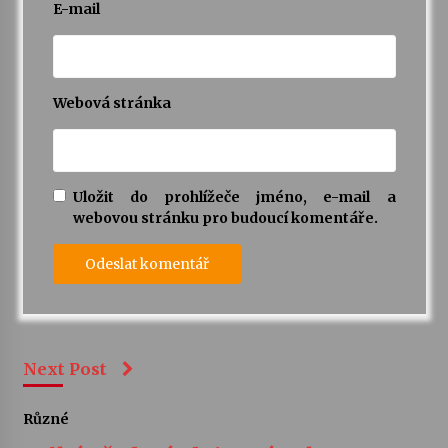
E-mail
Webová stránka
Uložit do prohlížeče jméno, e-mail a
webovou stránku pro budoucí komentáře.
Next Post
Různé