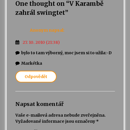
One thought on “
V Karambě
zahrál swingtet
”
Varhanní recitál Michala Novenka v Klášteře
Želiv
3. 7. 2026
Anonym
napsal:
Petr Adamec – Malovaný svět
27. 10. 2010 (21:38)
30. 6. 2026
bylo to tam výborný, moc jsem si to užila:-D
Markétka
Odpovědět
Napsat komentář
Vaše e-mailová adresa nebude zveřejněna.
Vyžadované informace jsou označeny
*