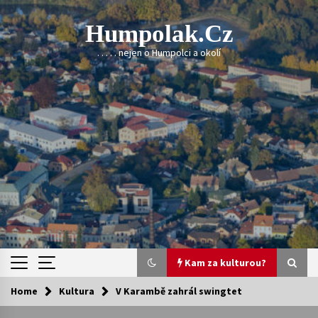
Skip
to
Humpolak.cz
content
. . . . . nejen o Humpolci a okolí
Kam za kulturou?
Home
Kultura
V Karambě zahrál swingtet
Kam za kulturou?