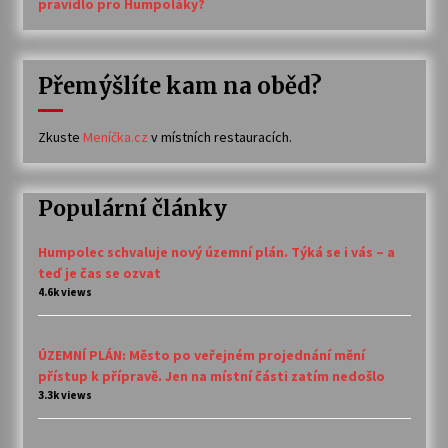
pravidlo pro Humpoláky?
Přemýšlíte kam na oběd?
Zkuste
Meníčka.cz
v místních restauracích.
Populární články
Humpolec schvaluje nový územní plán. Týká se i vás – a
teď je čas se ozvat
4.6k views
ÚZEMNÍ PLÁN: Město po veřejném projednání mění
přístup k přípravě. Jen na místní části zatím nedošlo
3.3k views