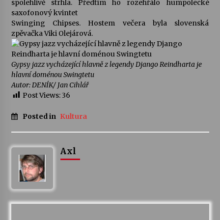
spolehlivě strhla. Předtím ho rozehřálo humpolecké
saxofonový kvintet
Votavžatský ploty
Swinging Chipses. Hostem večera byla slovenská
23. 7. 2026
zpěvačka Viki Olejárová.
Gypsy jazz vycházející hlavně z legendy Django Reindharta je
Letní koncerty ve Stromovce: Rufus Miller
hlavní doménou Swingtetu
22. 7. 2026
Autor: DENÍK/ Jan Cihlář
Post Views:
36
Vysočinka
Posted in
Kultura
17. 7. 2026
Axl
Ozvěny prázdnin
14. 7. 2026
Za kulturou kousek za Humpolec. V Želivě ožije
odkaz Josefa Čapka
13. 7. 2026