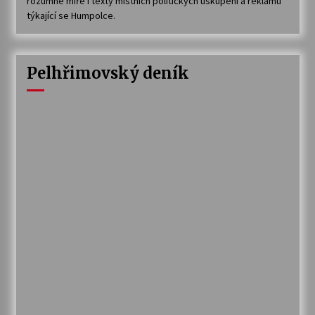
rozumné míře i texty místních politických uskupení a reklamu
týkající se Humpolce.
Pelhřimovský deník