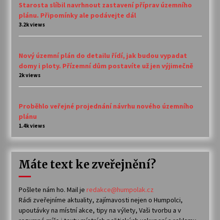
Starosta slíbil navrhnout zastavení příprav územního
plánu. Připomínky ale podávejte dál
3.2k views
Nový územní plán do detailu řídí, jak budou vypadat
domy i ploty. Přízemní dům postavíte už jen výjimečně
2k views
Proběhlo veřejné projednání návrhu nového územního
plánu
1.4k views
Máte text ke zveřejnění?
Pošlete nám ho. Mail je
redakce@humpolak.cz
Rádi zveřejníme aktuality, zajímavosti nejen o Humpolci,
upoutávky na místní akce, tipy na výlety, Vaši tvorbu a v