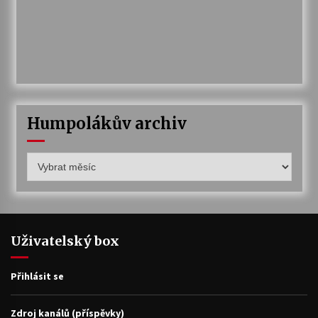
Humpolákův archiv
Humpolákův
archiv
Uživatelský box
Přihlásit se
Zdroj kanálů (příspěvky)