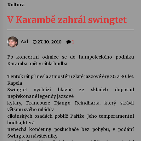
Kultura
Letní koncerty ve Stromovce: Ars Camerata a
Sukuba Ensemble
V Karambě zahrál swingtet
4. 8. 2026
Vernisáž výstavy Josefíny Duškové: Stávám se
Axl
27. 10. 2010
1
kapkou
30. 7. 2026
Po koncertní odmlce se do humpoleckého podniku
Karamba opět vrátila hudba.
Veselí muzikanti
30. 7. 2026
Tentokrát přinesla atmosféru zlaté jazzové éry 20. a 30. let.
Kapela
Swingtet vychází hlavně ze skladeb doposud
nepřekonané legendy jazzové
Pozvánka na integrační festival Quijotova
šedesátka: 28. 7.–1. 8. 2026
kytary, Francouze Django Reindharta, který strávil
28. 7. 2026
většinu svého mládí v
cikánských osadách poblíž Paříže. Jeho temperamentní
hudba, která
Letní koncerty ve Stromovce: Kolchoz a
nenechá končetiny posluchače bez pohybu, v podání
Jenakaši
Swingtetu návštěvníky
28. 7. 2026