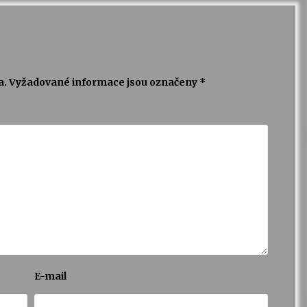
a.
Vyžadované informace jsou označeny
*
E-mail