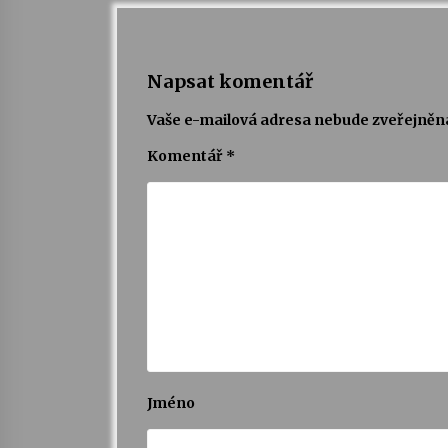
Napsat komentář
Vaše e-mailová adresa nebude zveřejněn
Komentář
*
Jméno