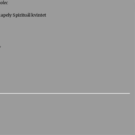
olec
pely Spirituál kvintet
4