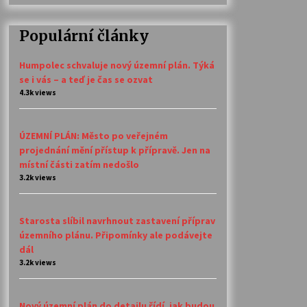
Populární články
Humpolec schvaluje nový územní plán. Týká
se i vás – a teď je čas se ozvat
4.3k views
ÚZEMNÍ PLÁN: Město po veřejném
projednání mění přístup k přípravě. Jen na
místní části zatím nedošlo
3.2k views
Starosta slíbil navrhnout zastavení příprav
územního plánu. Připomínky ale podávejte
dál
3.2k views
Nový územní plán do detailu řídí, jak budou