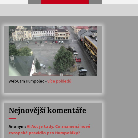
Veselí muzikanti
30. 7. 2026
Votavžatský ploty
23. 7. 2026
WebCam Humpolec -
více pohledů
Ozvěny prázdnin
14. 7. 2026
Nejnovější komentáře
Petr Adamec – Malovaný svět
30. 6. 2026
Anonym
:
AI Act je tady. Co znamená nové
evropské pravidlo pro Humpoláky?