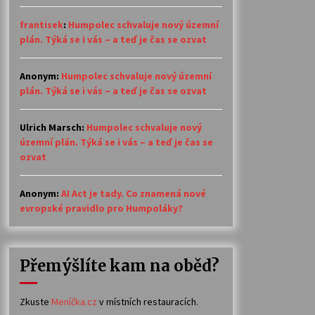
frantisek
:
Humpolec schvaluje nový územní
plán. Týká se i vás – a teď je čas se ozvat
Anonym
:
Humpolec schvaluje nový územní
plán. Týká se i vás – a teď je čas se ozvat
Ulrich Marsch
:
Humpolec schvaluje nový
územní plán. Týká se i vás – a teď je čas se
ozvat
Anonym
:
AI Act je tady. Co znamená nové
evropské pravidlo pro Humpoláky?
Přemýšlíte kam na oběd?
Zkuste
Meníčka.cz
v místních restauracích.