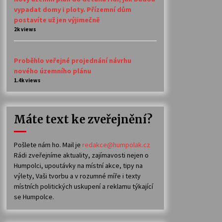
vypadat domy i ploty. Přízemní dům
postavíte už jen výjimečně
2k views
Proběhlo veřejné projednání návrhu
nového územního plánu
1.4k views
Máte text ke zveřejnění?
Pošlete nám ho. Mail je
redakce@humpolak.cz
Rádi zveřejníme aktuality, zajímavosti nejen o
Humpolci, upoutávky na místní akce, tipy na
výlety, Vaši tvorbu a v rozumné míře i texty
místních politických uskupení a reklamu týkající
se Humpolce.