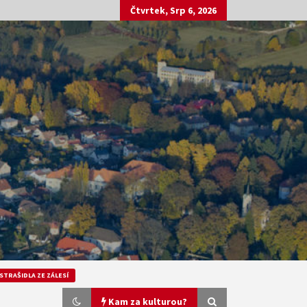
Čtvrtek, Srp 6, 2026
STRAŠIDLA ZE ZÁLESÍ
Kam za kulturou?