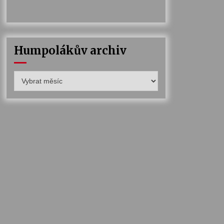
Humpolákův archiv
Humpolákův
archiv