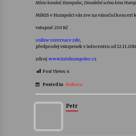
Místo konání: Humpolec, Divadelní scéna kina Hump
MěKIS v Humpolci vás zve na vánoční koncert ka
vstupné: 250 Kč
online rezervace zde
,
předprodej vstupenek v infocentru od 12.11.201
zdroj:
www.infohumpolec.cz
Post Views:
4
Posted in
Kultura
Petr