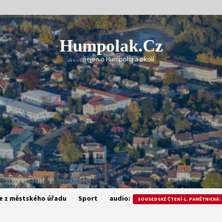
Humpolak.cz
. . . . . nejen o Humpolci a okolí
e z městského úřadu
Sport
audio:
SOUSEDSKÉ ČTENÍ-L. PAMĚTNICKÁ: 