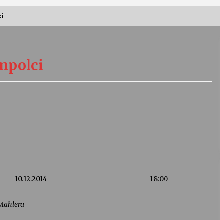
i
Vernisáž výstavy Josefíny Duškové:
Stávám se kapkou
mpolci
30. 7. 2026
Letní koncerty ve Stromovce:
Kolchoz a Jenakaši
28. 7. 2026
s
Vysočinka
17. 7. 2026
10.12.2014
18:00
V
Varhanní recitál Michala Novenka v
Klášteře Želiv
 Mahlera
3. 7. 2026