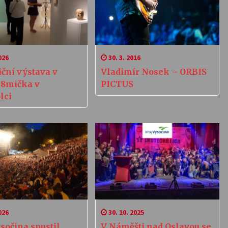
026
30. 3. 2016
ční výstava v
Vladimír Nosek – ORBIS
 8mička v
PICTUS
lci
026
30. 10. 2025
sočina spustil
V Náměšti nad Oslavou se