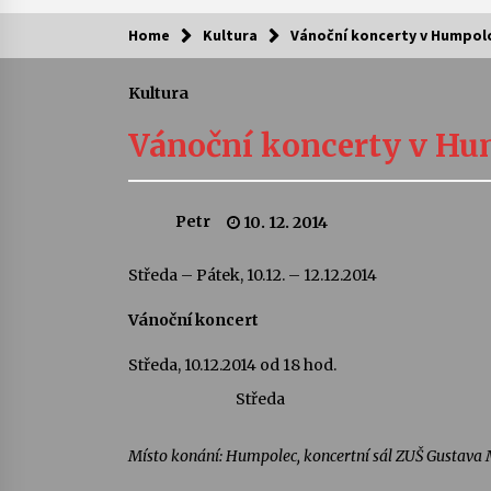
Home
Kultura
Vánoční koncerty v Humpolc
Kam za kulturou?
Kultura
Letní koncerty ve Stromovce: Ars
Camerata a Sukuba Ensemble
Vánoční koncerty v Hu
4. 8. 2026
Pozvánka na integrační festival
Petr
10. 12. 2014
Quijotova šedesátka: 28. 7.–1. 8.
2026
28. 7. 2026
Středa – Pátek, 10.12. – 12.12.2014
Vánoční koncert
Letní koncerty ve Stromovce: Rufu
Miller
22. 7. 2026
Středa, 10.12.2014 od 18 hod.
Středa
Za kulturou kousek za Humpolec. 
Želivě ožije odkaz Josefa Čapka
Místo konání: Humpolec, koncertní sál ZUŠ Gustava
13. 7. 2026