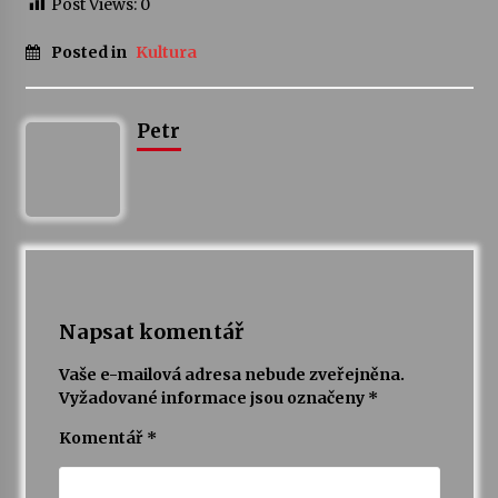
Post Views:
0
Votavžatský ploty
Posted in
Kultura
23. 7. 2026
Petr
Letní koncerty ve Stromovce: Rufus Miller
22. 7. 2026
Vysočinka
17. 7. 2026
Napsat komentář
Ozvěny prázdnin
14. 7. 2026
Vaše e-mailová adresa nebude zveřejněna.
Vyžadované informace jsou označeny
*
Komentář
*
Za kulturou kousek za Humpolec. V Želivě ožije
odkaz Josefa Čapka
13. 7. 2026