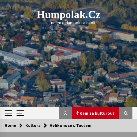
Skip
to
Humpolak.cz
content
. . . . . nejen o Humpolci a okolí
Kam za kulturou?
Home
Kultura
Velikonoce s Tuctem
Kam za kulturou?