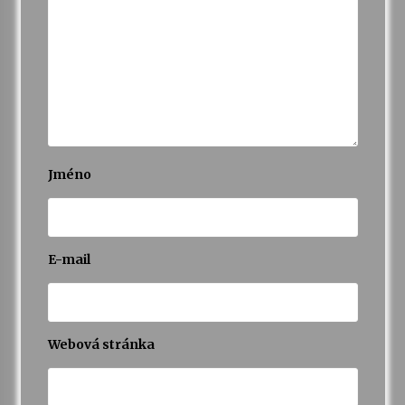
Varhanní recitál Michala Novenka v Klášteře
Želiv
3. 7. 2026
Petr Adamec – Malovaný svět
30. 6. 2026
Jméno
E-mail
Webová stránka