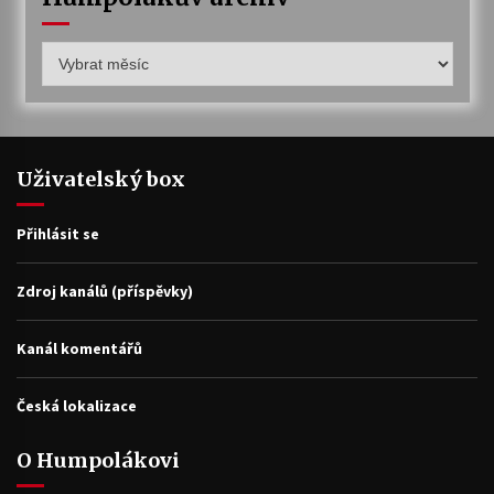
Humpolákův
archiv
Uživatelský box
Přihlásit se
Zdroj kanálů (příspěvky)
Kanál komentářů
Česká lokalizace
O Humpolákovi