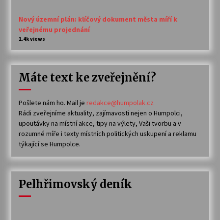
Nový územní plán: klíčový dokument města míří k
veřejnému projednání
1.4k views
Máte text ke zveřejnění?
Pošlete nám ho. Mail je
redakce@humpolak.cz
Rádi zveřejníme aktuality, zajímavosti nejen o Humpolci,
upoutávky na místní akce, tipy na výlety, Vaši tvorbu a v
rozumné míře i texty místních politických uskupení a reklamu
týkající se Humpolce.
Pelhřimovský deník