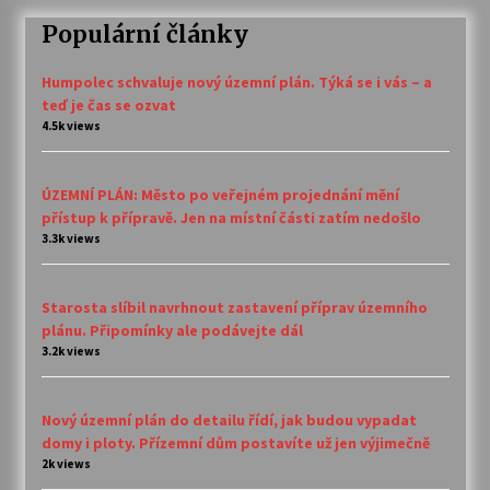
Populární články
Humpolec schvaluje nový územní plán. Týká se i vás – a
teď je čas se ozvat
4.5k views
ÚZEMNÍ PLÁN: Město po veřejném projednání mění
přístup k přípravě. Jen na místní části zatím nedošlo
3.3k views
Starosta slíbil navrhnout zastavení příprav územního
plánu. Připomínky ale podávejte dál
3.2k views
Nový územní plán do detailu řídí, jak budou vypadat
domy i ploty. Přízemní dům postavíte už jen výjimečně
2k views