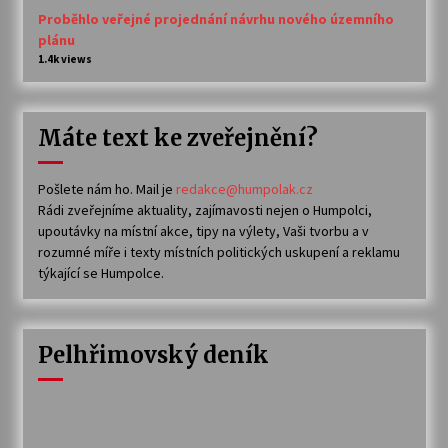
Proběhlo veřejné projednání návrhu nového územního
plánu
1.4k views
Máte text ke zveřejnění?
Pošlete nám ho. Mail je
redakce@humpolak.cz
Rádi zveřejníme aktuality, zajímavosti nejen o Humpolci,
upoutávky na místní akce, tipy na výlety, Vaši tvorbu a v
rozumné míře i texty místních politických uskupení a reklamu
týkající se Humpolce.
Pelhřimovský deník