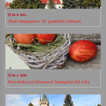
20. 9. 2011
Muži Humpolce “A“ podlehli Jihlavě.
20. 3. 2025
Pozvánka na březnové Humpolecké trhy