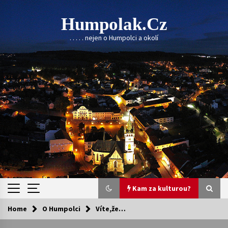
Skip
to
Humpolak.cz
content
. . . . . nejen o Humpolci a okolí
Kam za kulturou?
Home
O Humpolci
Víte,že…
Kam za kulturou?