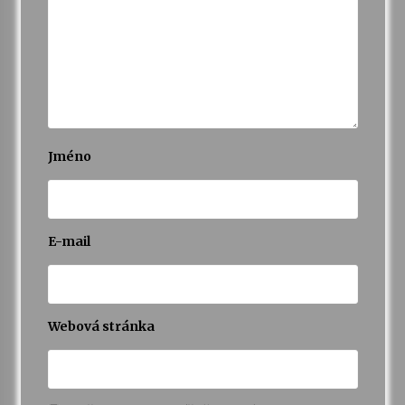
Varhanní recitál Michala Novenka v Klášteře
Želiv
3. 7. 2026
Petr Adamec – Malovaný svět
30. 6. 2026
Jméno
E-mail
Webová stránka