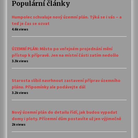
Populární články
Humpolec schvaluje nový územní plán. Týká se i vás – a
teď je čas se ozvat
4.6k views
ÚZEMNÍ PLÁN: Město po veřejném projednání mění
přístup k přípravě. Jen na místní části zatím nedošlo
3.3k views
Starosta slíbil navrhnout zastavení příprav územního
plánu. Připomínky ale podávejte dál
3.2k views
Nový územní plán do detailu řídí, jak budou vypadat
domy i ploty. Přízemní dům postavíte už jen výjimečně
2k views