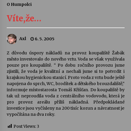
O Humpolci
Letní koncerty ve Stromovce: Ars Camerata a
Sukuba Ensemble
Víte,že…
4. 8. 2026
Vernisáž výstavy Josefíny Duškové: Stávám se
Axl
6. 5. 2005
kapkou
30. 7. 2026
Z důvodu úspory nákladů na provoz koupaliště Žabák
město investovalo do nového vrtu. Voda se však využívala
Veselí muzikanti
pouze pro koupaliště. “ Po dobu ročního provozu jsme
30. 7. 2026
zjistili, že voda je kvalitní a nechali jsme si to potvrdit i
krajskou hygienickou stanicí. Proto voda z vrtu bude ještě
napojena do sprch, WC, brodítek a dětského brouzdaliště,“
informuje místostarosta Tomáš Křišťan. Do koupaliště by
Pozvánka na integrační festival Quijotova
šedesátka: 28. 7.–1. 8. 2026
tak už neproudila voda z centrálního vodovodu, která je
28. 7. 2026
pro provoz areálu příliš nákladná. Předpokládané
investice jsou vyčísleny na 200 tisíc korun a návratnost je
vypočítána na dva roky.
Letní koncerty ve Stromovce: Kolchoz a
Jenakaši
Post Views:
3
28. 7. 2026