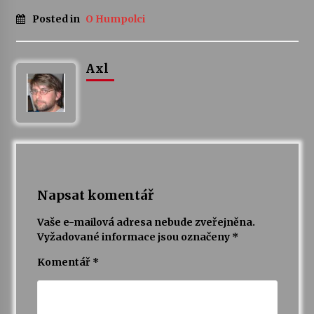
Posted in
O Humpolci
Votavžatský ploty
23. 7. 2026
Axl
Letní koncerty ve Stromovce: Rufus Miller
22. 7. 2026
Vysočinka
17. 7. 2026
Napsat komentář
Ozvěny prázdnin
Vaše e-mailová adresa nebude zveřejněna.
14. 7. 2026
Vyžadované informace jsou označeny
*
Komentář
*
Za kulturou kousek za Humpolec. V Želivě ožije
odkaz Josefa Čapka
13. 7. 2026