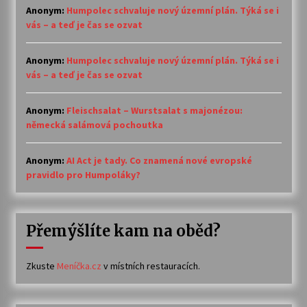
Anonym
:
Humpolec schvaluje nový územní plán. Týká se i
vás – a teď je čas se ozvat
Anonym
:
Humpolec schvaluje nový územní plán. Týká se i
vás – a teď je čas se ozvat
Anonym
:
Fleischsalat – Wurstsalat s majonézou:
německá salámová pochoutka
Anonym
:
AI Act je tady. Co znamená nové evropské
pravidlo pro Humpoláky?
Přemýšlíte kam na oběd?
Zkuste
Meníčka.cz
v místních restauracích.