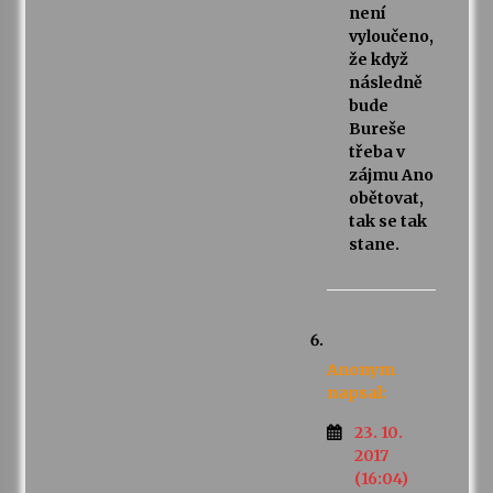
není
vyloučeno,
že když
následně
bude
Bureše
třeba v
zájmu Ano
obětovat,
tak se tak
stane.
Anonym
napsal:
23. 10.
2017
(16:04)