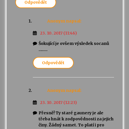
Odpovědět
Anonym
napsal:
23. 10. 2017 (11:46)
Šokující je ovšem výsledek socanů
……..
Odpovědět
Anonym
napsal:
23. 10. 2017 (12:23)
Přesně! Ty staré gaunery je ale
třeba hnát k zodpovědnosti za jejich
činy. Žádný samet. To platí i pro