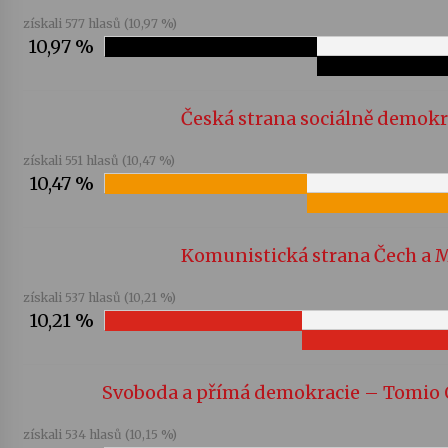
získali 577 hlasů (10,97 %)
10,97 %
Za kulturou kousek za Humpolec. V Želivě ožije
odkaz Josefa Čapka
13. 7. 2026
Česká strana sociálně demokr
Varhanní recitál Michala Novenka v Klášteře
Želiv
získali 551 hlasů (10,47 %)
3. 7. 2026
10,47 %
Komunistická strana Čech a 
získali 537 hlasů (10,21 %)
10,21 %
Svoboda a přímá demokracie – Tomio
získali 534 hlasů (10,15 %)