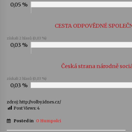
0,05 %
CESTA ODPOVĚDNÉ SPOLEČ
získali 2 hlasů (0,03 %)
0,03 %
Česká strana národně sociá
získali 2 hlasů (0,03 %)
0,03 %
zdroj: http://volby.idnes.cz/
Post Views:
4
Posted in
O Humpolci