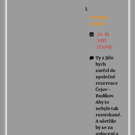
Anonym
napsal:
23. 10.
2017
(13:50)
Ty z Jiřic
bych
zavřel do
společné
rezervace
Čejov –
Budíkov.
Aby to
nebylo tak
rozstrkané.
A ušetřilo
by se za
oplocení a