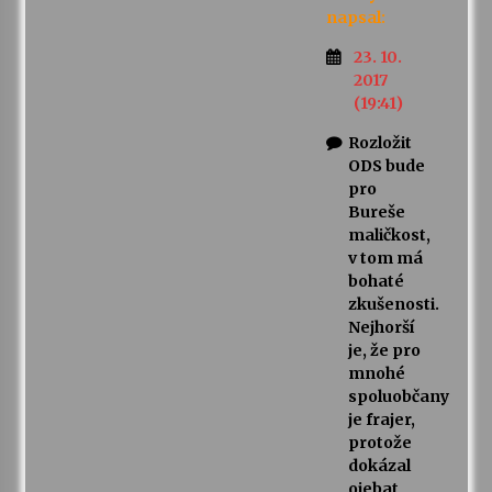
napsal:
23. 10.
2017
(19:41)
Rozložit
ODS bude
pro
Bureše
maličkost,
v tom má
bohaté
zkušenosti.
Nejhorší
je, že pro
mnohé
spoluobčany
je frajer,
protože
dokázal
ojebat