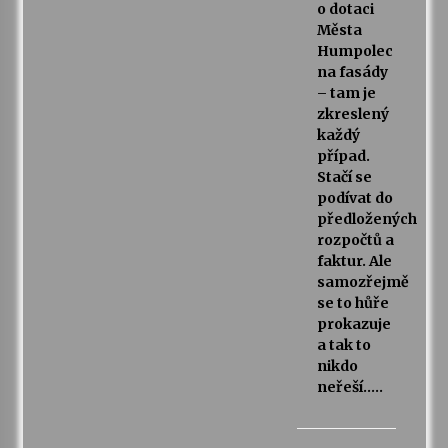
o dotaci
Města
Humpolec
na fasády
– tam je
zkreslený
každý
případ.
Stačí se
podívat do
předložených
rozpočtů a
faktur. Ale
samozřejmě
se to hůře
prokazuje
a tak to
nikdo
neřeší…..