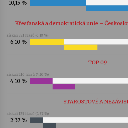
10,15 %
Křesťanská a demokratická unie – Českoslo
získali 321 hlasů (6,10 %)
6,10 %
TOP 09
získali 216 hlasů (4,10 %)
4,10 %
STAROSTOVÉ A NEZÁVIS
získali 125 hlasů (2,37 %)
2,37 %