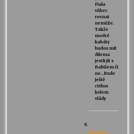
Fiala
vůbec
rovnat
nemůže.
Takže
modré
kabáty
budou mít
dilema
jestli jít s
Babišem či
ne…Bude
ještě
cirkus
kolem
vlády
Anonym