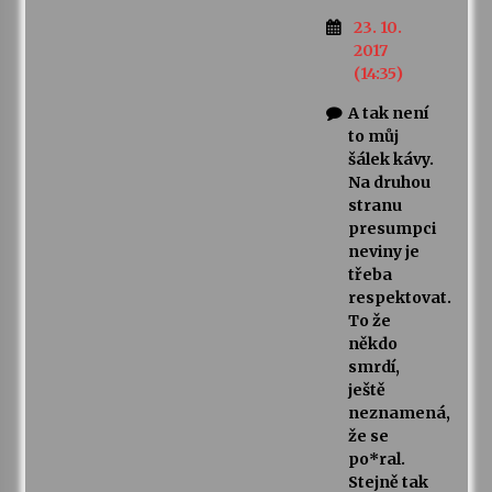
23. 10.
2017
(14:35)
A tak není
to můj
šálek kávy.
Na druhou
stranu
presumpci
neviny je
třeba
respektovat.
To že
někdo
smrdí,
ještě
neznamená,
že se
po*ral.
Stejně tak