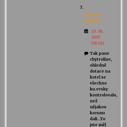
Anonym
napsal:
23. 10.
2017
(16:51)
Tak pane
chytrolíne,
ohledně
dotace na
kotel se
všechno
ku.evsky
kontrolovalo,
než
nějakou
korunu
dali…To
jste měl