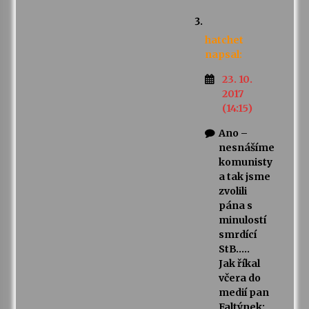
hatchet
napsal:
23. 10.
2017
(14:15)
Ano –
nesnášíme
komunisty
a tak jsme
zvolili
pána s
minulostí
smrdící
StB…..
Jak říkal
včera do
medií pan
Faltýnek: