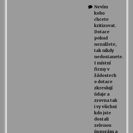
Nevím
koho
chcete
kritizovat.
Dotace
pokud
nezalžete,
tak nikdy
nedostanete.
I místní
firmy v
žádostech
o dotace
zkreslují
údaje a
zrovna tak
i vy všichni
kdo jste
dostali
zelenou
úsporám a