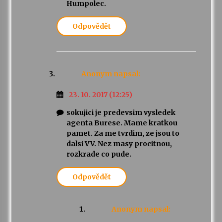
Humpolec.
Odpovědět
Anonym
napsal:
23. 10. 2017 (12:25)
sokujici je predevsim vysledek
agenta Burese. Mame kratkou
pamet. Za me tvrdim, ze jsou to
dalsi VV. Nez masy procitnou,
rozkrade co pude.
Odpovědět
Anonym
napsal: