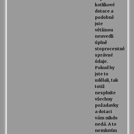
kotlíkové
dotace a
podobně
jste
většinou
neuvedli
úplně
stoprocentně
správné
údaje.
Pokud by
jste to
udělali, tak
totiž
nesplníte
všechny
požadavky
a dotaci
vám nikdo
nedá. A to
nemluvím