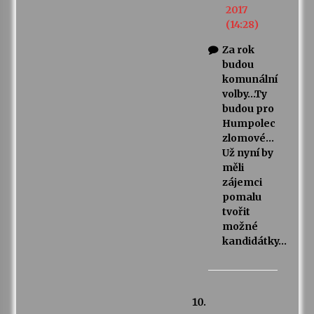
2017
(14:28)
Za rok
budou
komunální
volby…Ty
budou pro
Humpolec
zlomové…
Už nyní by
měli
zájemci
pomalu
tvořit
možné
kandidátky…