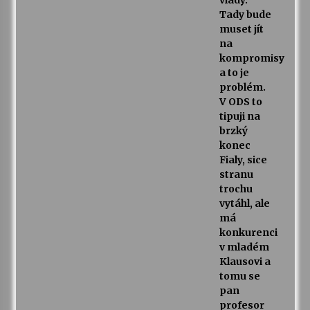
Tady bude
muset jít
na
kompromisy
a to je
problém.
V ODS to
tipuji na
brzký
konec
Fialy, sice
stranu
trochu
vytáhl, ale
má
konkurenci
v mladém
Klausovi a
tomu se
pan
profesor