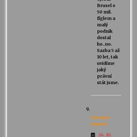
Brusel o
50 mil.
fíglem a
malý
podnik
dostal
ho..no.
Sazba 5 až
10 let, tak
uvidíme
jaký
právní
stát jsme.
Anonym
napsal:
24. 10.