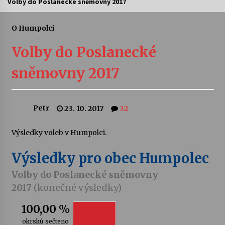
Volby do Poslanecké sněmovny 2017
Divadélka pro děti: Kašpárek v dračí jeskyni
O Humpolci
10. 8. 2026
Volby do Poslanecké
Letní koncerty ve Stromovce: Ars Camerata a
sněmovny 2017
Sukuba Ensemble
4. 8. 2026
Petr
23. 10. 2017
32
Vernisáž výstavy Josefíny Duškové: Stávám se
kapkou
30. 7. 2026
Výsledky voleb v Humpolci.
Výsledky pro obec Humpolec
Veselí muzikanti
30. 7. 2026
Volby do Poslanecké sněmovny
2017
(konečné výsledky)
Pozvánka na integrační festival Quijotova
100,00 %
šedesátka: 28. 7.–1. 8. 2026
28. 7. 2026
okrsků sečteno