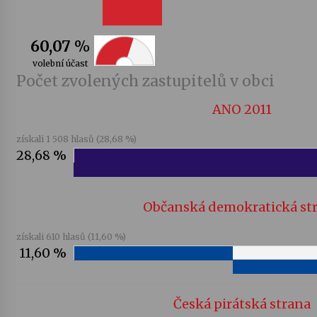
Letní koncerty ve Stromovce: Kolchoz a
Jenakaši
60,07 %
28. 7. 2026
volební účast
Počet zvolených zastupitelů v obci
Votavžatský ploty
ANO 2011
23. 7. 2026
získali 1 508 hlasů (28,68 %)
28,68 %
Letní koncerty ve Stromovce: Rufus Miller
22. 7. 2026
Občanská demokratická st
Vysočinka
získali 610 hlasů (11,60 %)
17. 7. 2026
11,60 %
Ozvěny prázdnin
Česká pirátská strana
14. 7. 2026