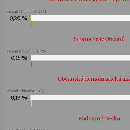
získali 11 hlasů (0,20 %)
0,20 %
Strana Práv Občanů
získali 8 hlasů (0,15 %)
0,15 %
Občanská demokratická ali
získali 7 hlasů (0,13 %)
0,13 %
Radostné Česko