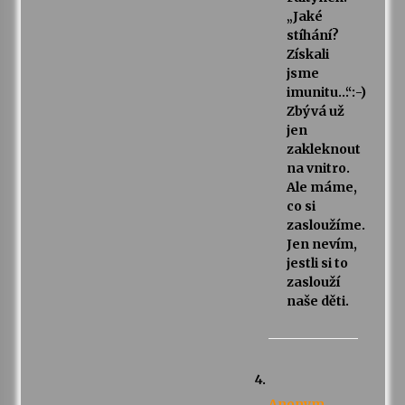
„Jaké
stíhání?
Získali
jsme
imunitu…“:-)
Zbývá už
jen
zakleknout
na vnitro.
Ale máme,
co si
zasloužíme.
Jen nevím,
jestli si to
zaslouží
naše děti.
Anonym