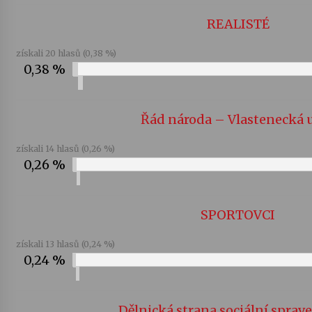
REALISTÉ
získali 20 hlasů (0,38 %)
0,38 %
Řád národa – Vlastenecká 
získali 14 hlasů (0,26 %)
0,26 %
SPORTOVCI
získali 13 hlasů (0,24 %)
0,24 %
Dělnická strana sociální sprav