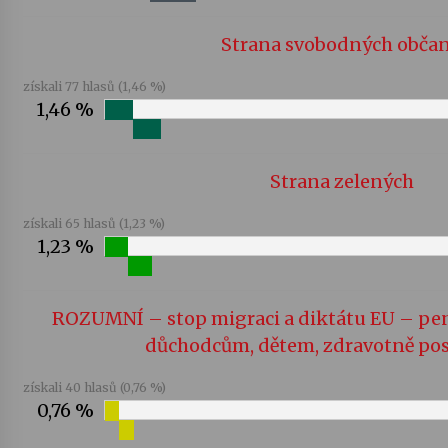
Strana svobodných obča
získali 77 hlasů (1,46 %)
1,46 %
Strana zelených
získali 65 hlasů (1,23 %)
1,23 %
ROZUMNÍ – stop migraci a diktátu EU – pe
důchodcům, dětem, zdravotně po
získali 40 hlasů (0,76 %)
0,76 %