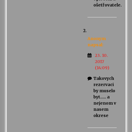
ošetřovatele.
Anonym
napsal:
23. 10.
2017
(14:09)
Takovych
rezervaci
by muselo
byt….. a
nejenom v
nasem
okrese