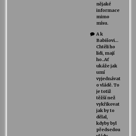
nějaké
informace
mimo
mísu.
A k
Babišovi…
Chtěli ho
lidi, mají
ho..Ať
ukáže jak
umí
vyjednávat
o vládě. To
je totiž
těžší než
vykřikovat
jak by to
dělal,
kdyby byl
předsedou
vlády.