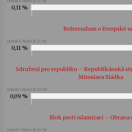
získali 6 hlasů (0,11 %)
0,11 %
Referendum o Evropské u
získali 6 hlasů (0,11 %)
0,11 %
Sdružení pro republiku – Republikánská st
Miroslava Sládka
získali 5 hlasů (0,09 %)
0,09 %
Blok proti islamizaci – Obran
získali 3 hlasů (0,05 %)