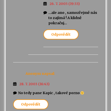
26. 7. 2003 (19:33)
…ale ano , samozřejmě nás
to zajímá ! A klidně
pokračuj…
Odpovědět
Anonym
napsal:
28. 7. 2003 (16:43)
No tedy pane Kapic , takové porno
Odpovědět