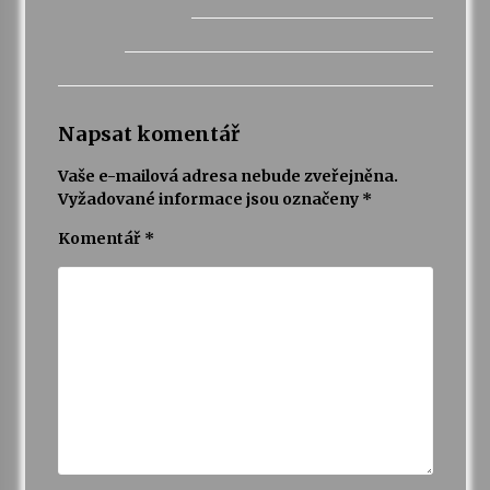
Napsat komentář
Vaše e-mailová adresa nebude zveřejněna.
Vyžadované informace jsou označeny
*
Komentář
*