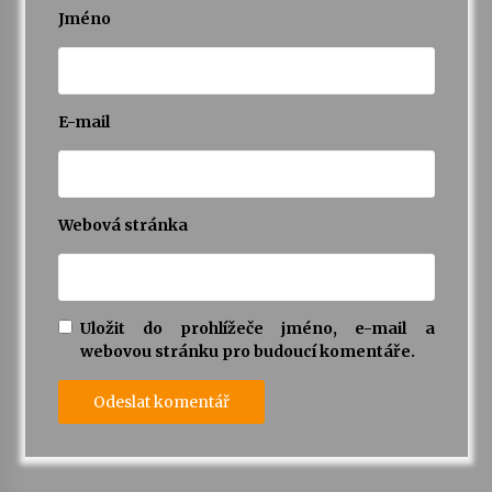
Jméno
E-mail
Webová stránka
Uložit do prohlížeče jméno, e-mail a
webovou stránku pro budoucí komentáře.