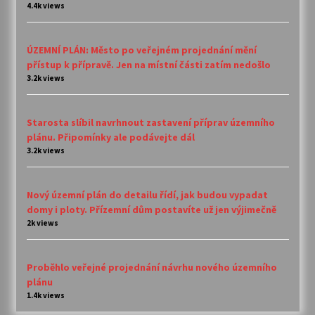
4.4k views
ÚZEMNÍ PLÁN: Město po veřejném projednání mění
přístup k přípravě. Jen na místní části zatím nedošlo
3.2k views
Starosta slíbil navrhnout zastavení příprav územního
plánu. Připomínky ale podávejte dál
3.2k views
Nový územní plán do detailu řídí, jak budou vypadat
domy i ploty. Přízemní dům postavíte už jen výjimečně
2k views
Proběhlo veřejné projednání návrhu nového územního
plánu
1.4k views