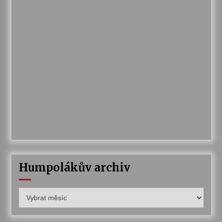
Humpolákův archiv
Humpolákův
archiv