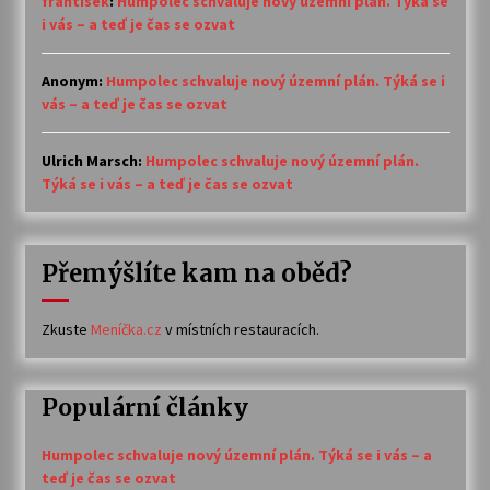
frantisek
:
Humpolec schvaluje nový územní plán. Týká se
i vás – a teď je čas se ozvat
Anonym
:
Humpolec schvaluje nový územní plán. Týká se i
vás – a teď je čas se ozvat
Ulrich Marsch
:
Humpolec schvaluje nový územní plán.
Týká se i vás – a teď je čas se ozvat
Přemýšlíte kam na oběd?
Zkuste
Meníčka.cz
v místních restauracích.
Populární články
Humpolec schvaluje nový územní plán. Týká se i vás – a
teď je čas se ozvat