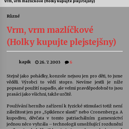
Vrm, vrm mazlíčkové (Holky kupujte plejstejšny)
Letní koncerty ve Stromovce: Ars Camerata a
Sukuba Ensemble
Různé
4. 8. 2026
Vrm, vrm mazlíčkové
Vernisáž výstavy Josefíny Duškové: Stávám se
(Holky kupujte plejstejšny)
kapkou
30. 7. 2026
kapik
26. 7. 2003
6
Veselí muzikanti
30. 7. 2026
Stejně jako pohádky, konzole nejsou jen pro děti, to jsme
věděli. Výrobci to vědí stopro. Nevíme jestli je níže
popsané použití napadlo, ale velmi pravděpodobně to jsou
Pozvánka na integrační festival Quijotova
šedesátka: 28. 7.–1. 8. 2026
prasáci jako všichni, takže určitě.
28. 7. 2026
Používání herního zařízení k fyzické stimulaci totiž není
záležitost jen pro „Spiklence slasti“ nebo Cronenberga. A
Letní koncerty ve Stromovce: Kolchoz a
kupodivu, děvčata v tomto patriachálním gamesnictví
Jenakaši
jednou něco vyhrála – technologii umožňující rozdunění
28. 7. 2026