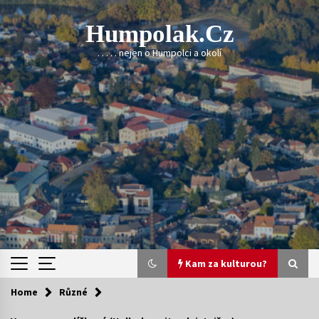
Skip
to
Humpolak.cz
content
. . . . . nejen o Humpolci a okolí
Kam za kulturou?
Home
Různé
Kam za kulturou?