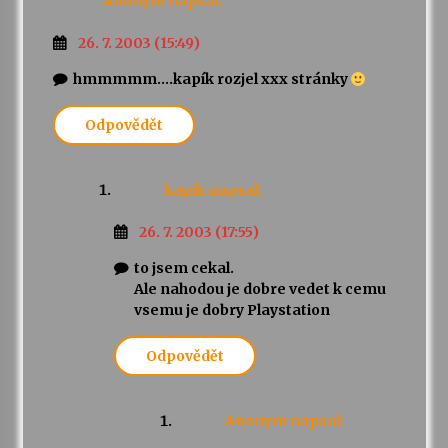
Anonym
napsal:
26. 7. 2003 (15:49)
hmmmmm….kapík rozjel xxx stránky
Odpovědět
kapik
napsal:
26. 7. 2003 (17:55)
to jsem cekal.
Ale nahodou je dobre vedet k cemu
vsemu je dobry Playstation
Odpovědět
Anonym
napsal: