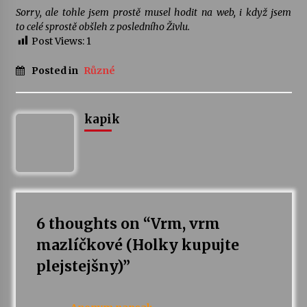
Sorry, ale tohle jsem prostě musel hodit na web, i když jsem
to celé sprostě obšleh z posledního Živlu.
Varhanní recitál Michala Novenka v Klášteře
Post Views:
1
Želiv
3. 7. 2026
Posted in
Různé
Petr Adamec – Malovaný svět
30. 6. 2026
kapik
6 thoughts on “
Vrm, vrm
mazlíčkové (Holky kupujte
plejstejšny)
”