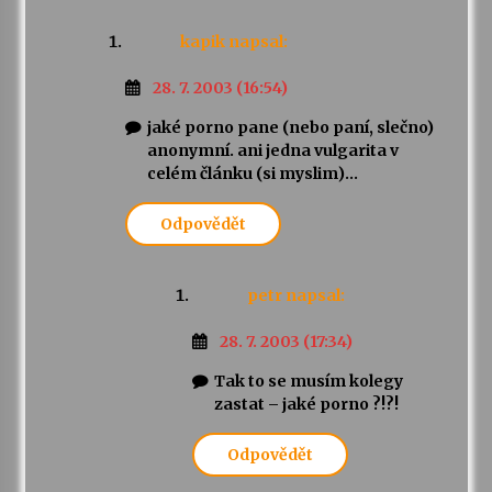
kapik
napsal:
28. 7. 2003 (16:54)
jaké porno pane (nebo paní, slečno)
anonymní. ani jedna vulgarita v
celém článku (si myslim)…
Odpovědět
petr
napsal:
28. 7. 2003 (17:34)
Tak to se musím kolegy
zastat – jaké porno ?!?!
Odpovědět