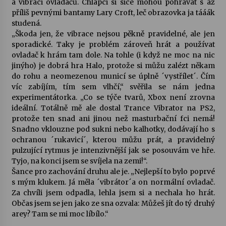
a vibraci ovladačů. Chlapci si sice mohou pohrávat s až
příliš pevnými bantamy Lary Croft, leč obrazovka ja tááák
Votavžatský ploty
studená.
23. 7. 2026
„Škoda jen, že vibrace nejsou pěkně pravidelné, ale jen
sporadické. Taky je problém zároveň hrát a používat
ovladač k hrám tam dole. Na tohle (i když ne moc na nic
jinýho) je dobrá hra Halo, protože si můžu zalézt někam
Letní koncerty ve Stromovce: Rufus Miller
do rohu a neomezenou municí se úplně ´vystřílet´. Čím
22. 7. 2026
víc zabíjím, tím sem vlhčí,“ svěřila se nám jedna
experimentátorka. „Co se týče tvarů, Xbox není zrovna
ideální. Totálně mě ale dostal Trance Vibrator na PS2,
Vysočinka
protože ten snad ani jinou než masturbační fci nemá!
17. 7. 2026
Snadno vklouzne pod sukni nebo kalhotky, dodávají ho s
ochranou ´rukavicí´, kterou můžu prát, a pravidelný
pulzující rytmus je intenzivnější jak se posouvám ve hře.
Ozvěny prázdnin
Tyjo, na konci jsem se svíjela na zemi!“.
14. 7. 2026
Šance pro zachování druhu ale je. „Nejlepší to bylo poprvé
s mým klukem. Já měla ´vibrátor´a on normální ovladač.
Za chvíli jsem odpadla, lehla jsem si a nechala ho hrát.
Občas jsem se jen jako ze sna ozvala: Můžeš jít do tý druhý
Za kulturou kousek za Humpolec. V Želivě ožije
odkaz Josefa Čapka
arey? Tam se mi moc líbílo.“
13. 7. 2026