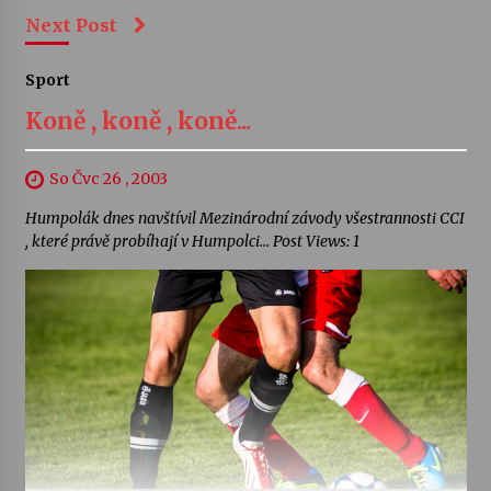
Next Post
Sport
Koně , koně , koně...
So Čvc 26 , 2003
Humpolák dnes navštívil Mezinárodní závody všestrannosti CCI
, které právě probíhají v Humpolci… Post Views: 1