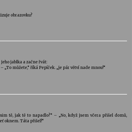
lizuje obrazovku?
 jeho jablka a začne řvát:
“ – „To můžete,“ říká Pepíček. „je pár větví nade mnou!“
osim tě, jak tě to napadlo?“ – „No, když jsem včera přišel domů,
leť oknem. Táta přišel!“