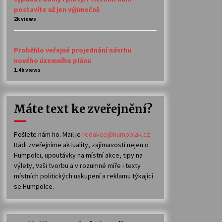
postavíte už jen výjimečně
2k views
Proběhlo veřejné projednání návrhu
nového územního plánu
1.4k views
Máte text ke zveřejnění?
Pošlete nám ho. Mail je
redakce@humpolak.cz
Rádi zveřejníme aktuality, zajímavosti nejen o
Humpolci, upoutávky na místní akce, tipy na
výlety, Vaši tvorbu a v rozumné míře i texty
místních politických uskupení a reklamu týkající
se Humpolce.