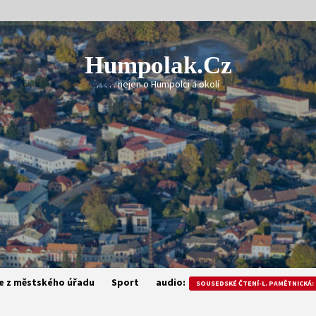
Humpolak.cz
. . . . . nejen o Humpolci a okolí
e z městského úřadu
Sport
audio:
SOUSEDSKÉ ČTENÍ-L. PAMĚTNICKÁ: 