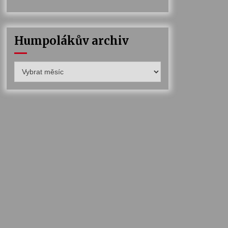
Humpolákův archiv
Humpolákův
archiv