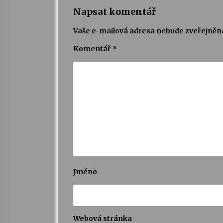
Napsat komentář
Vaše e-mailová adresa nebude zveřejněn
Komentář
*
Jméno
Webová stránka