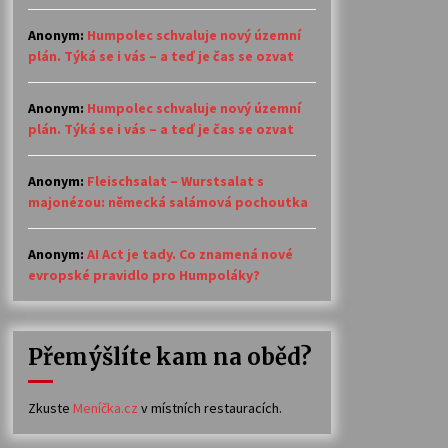
Anonym
:
Humpolec schvaluje nový územní
plán. Týká se i vás – a teď je čas se ozvat
Anonym
:
Humpolec schvaluje nový územní
plán. Týká se i vás – a teď je čas se ozvat
Anonym
:
Fleischsalat – Wurstsalat s
majonézou: německá salámová pochoutka
Anonym
:
AI Act je tady. Co znamená nové
evropské pravidlo pro Humpoláky?
Přemýšlíte kam na oběd?
Zkuste
Meníčka.cz
v místních restauracích.