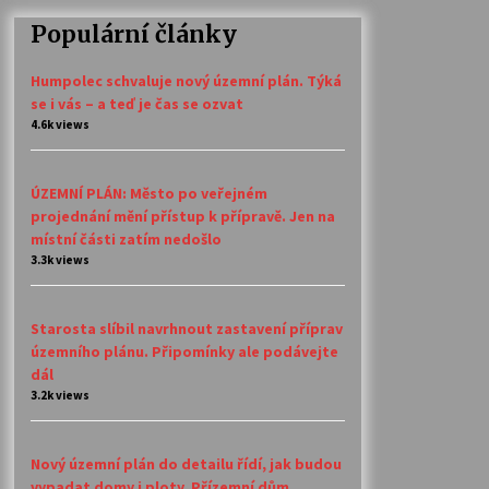
Populární články
Humpolec schvaluje nový územní plán. Týká
se i vás – a teď je čas se ozvat
4.6k views
ÚZEMNÍ PLÁN: Město po veřejném
projednání mění přístup k přípravě. Jen na
místní části zatím nedošlo
3.3k views
Starosta slíbil navrhnout zastavení příprav
územního plánu. Připomínky ale podávejte
dál
3.2k views
Nový územní plán do detailu řídí, jak budou
vypadat domy i ploty. Přízemní dům