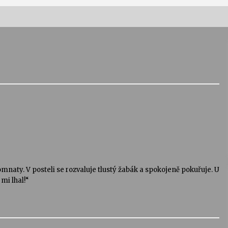
Vernisáž výstavy Josefíny Duškové:
Stávám se kapkou
30. 7. 2026
Letní koncerty ve Stromovce:
Kolchoz a Jenakaši
28. 7. 2026
s
Vysočinka
17. 7. 2026
mnaty. V posteli se rozvaluje tlustý žabák a spokojeně pokuřuje. U
 mi lhal!“
V
Varhanní recitál Michala Novenka v
Klášteře Želiv
3. 7. 2026