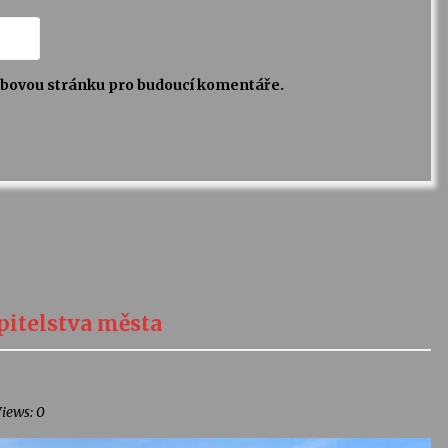
webovou stránku pro budoucí komentáře.
pitelstva města
Views: 0