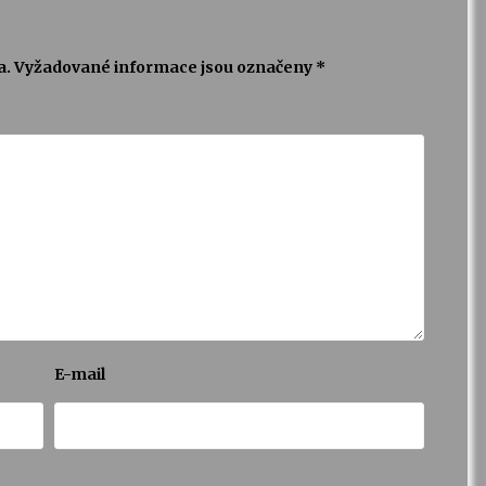
a.
Vyžadované informace jsou označeny
*
E-mail