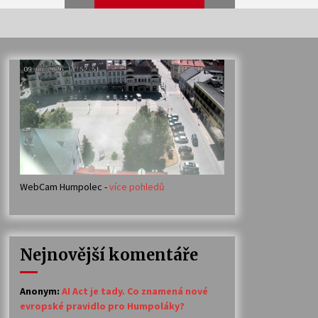
Veselí muzikanti
30. 7. 2026
Votavžatský ploty
23. 7. 2026
WebCam Humpolec -
více pohledů
Ozvěny prázdnin
14. 7. 2026
Nejnovější komentáře
Petr Adamec – Malovaný svět
30. 6. 2026
Anonym
:
AI Act je tady. Co znamená nové
evropské pravidlo pro Humpoláky?