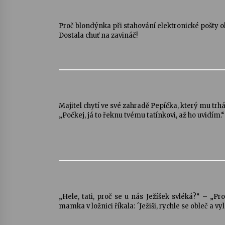
Proč blondýnka při stahování elektronické pošty o
Dostala chuť na zavináč!
Majitel chytí ve své zahradě Pepíčka, který mu trhá
„Počkej, já to řeknu tvému tatínkovi, až ho uvidím.
„Hele, tati, proč se u nás Ježíšek svléká?“ – „Pr
mamka v ložnici říkala: ´Ježiši, rychle se obleč a vy