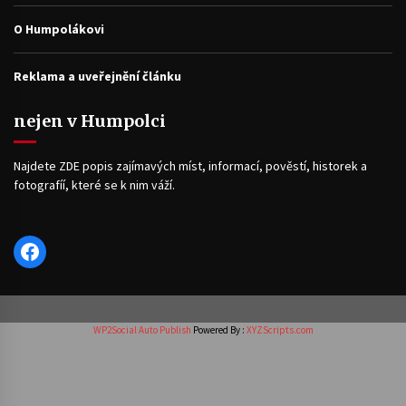
O Humpolákovi
Reklama a uveřejnění článku
nejen v Humpolci
Najdete ZDE popis zajímavých míst, informací, pověstí, historek a
fotografíí, které se k nim váží.
Facebook
WP2Social Auto Publish
Powered By :
XYZScripts.com