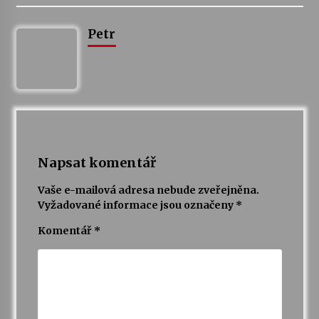
Petr
Varhanní recitál Michala Novenka v Klášteře
Želiv
3. 7. 2026
Petr Adamec – Malovaný svět
30. 6. 2026
Napsat komentář
Vaše e-mailová adresa nebude zveřejněna.
Vyžadované informace jsou označeny
*
Komentář
*