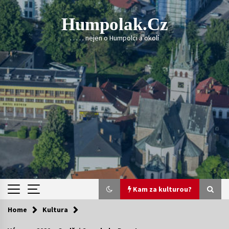
Skip
to
Humpolak.cz
content
. . . . . nejen o Humpolci a okolí
Kam za kulturou?
Home
Kultura
Kam za kulturou?