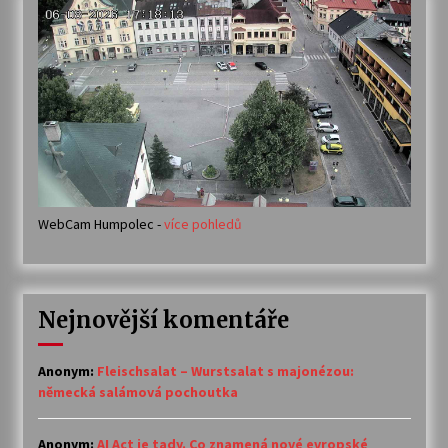
WebCam Humpolec -
více pohledů
Nejnovější komentáře
Anonym
:
Fleischsalat – Wurstsalat s majonézou:
německá salámová pochoutka
Anonym
:
AI Act je tady. Co znamená nové evropské