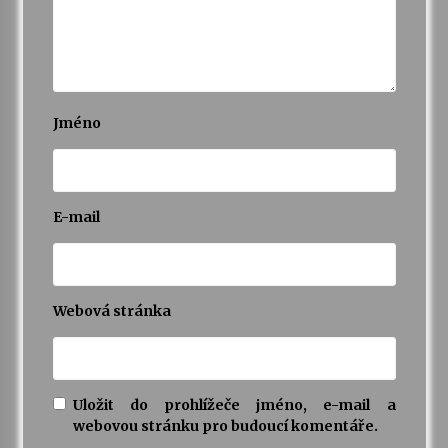
Jméno
E-mail
Webová stránka
Uložit do prohlížeče jméno, e-mail a
webovou stránku pro budoucí komentáře.