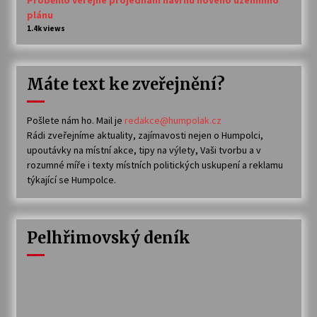
plánu
1.4k views
Máte text ke zveřejnění?
Pošlete nám ho. Mail je
redakce@humpolak.cz
Rádi zveřejníme aktuality, zajímavosti nejen o Humpolci,
upoutávky na místní akce, tipy na výlety, Vaši tvorbu a v
rozumné míře i texty místních politických uskupení a reklamu
týkající se Humpolce.
Pelhřimovský deník