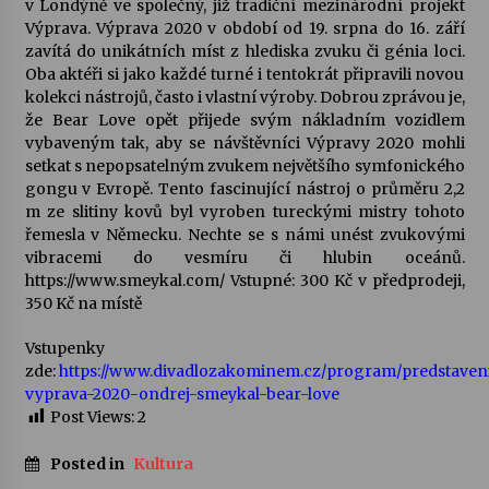
v Londýně ve společný, již tradiční mezinárodní projekt
Výprava. Výprava 2020 v období od 19. srpna do 16. září
Votavžatský ploty
zavítá do unikátních míst z hlediska zvuku či génia loci.
23. 7. 2026
Oba aktéři si jako každé turné i tentokrát připravili novou
kolekci nástrojů, často i vlastní výroby. Dobrou zprávou je,
že Bear Love opět přijede svým nákladním vozidlem
vybaveným tak, aby se návštěvníci Výpravy 2020 mohli
Letní koncerty ve Stromovce: Rufus Miller
setkat s nepopsatelným zvukem největšího symfonického
22. 7. 2026
gongu v Evropě. Tento fascinující nástroj o průměru 2,2
m ze slitiny kovů byl vyroben tureckými mistry tohoto
řemesla v Německu. Nechte se s námi unést zvukovými
Vysočinka
vibracemi do vesmíru či hlubin oceánů.
17. 7. 2026
https://www.smeykal.com/ Vstupné: 300 Kč v předprodeji,
350 Kč na místě
Ozvěny prázdnin
Vstupenky
14. 7. 2026
zde:
https://www.divadlozakominem.cz/program/predstaven
vyprava-2020-ondrej-smeykal-bear-love
Post Views:
2
Za kulturou kousek za Humpolec. V Želivě ožije
odkaz Josefa Čapka
Posted in
Kultura
13. 7. 2026