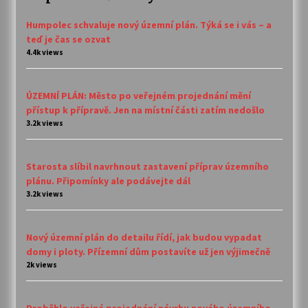
Humpolec schvaluje nový územní plán. Týká se i vás – a
teď je čas se ozvat
4.4k views
ÚZEMNÍ PLÁN: Město po veřejném projednání mění
přístup k přípravě. Jen na místní části zatím nedošlo
3.2k views
Starosta slíbil navrhnout zastavení příprav územního
plánu. Připomínky ale podávejte dál
3.2k views
Nový územní plán do detailu řídí, jak budou vypadat
domy i ploty. Přízemní dům postavíte už jen výjimečně
2k views
Proběhlo veřejné projednání návrhu nového územního