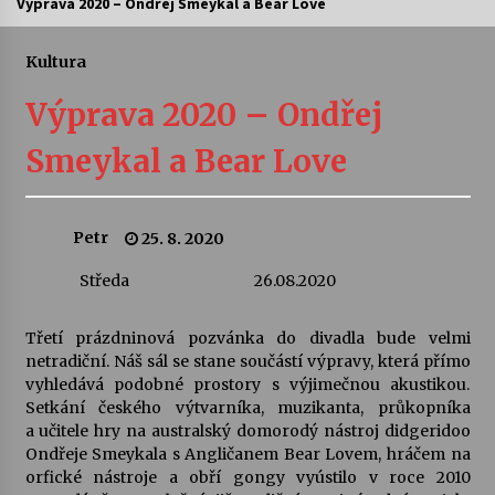
Výprava 2020 – Ondřej Smeykal a Bear Love
Letní koncerty ve Stromovce: Ars Camerata a
Sukuba Ensemble
Kultura
4. 8. 2026
Výprava 2020 – Ondřej
Vernisáž výstavy Josefíny Duškové: Stávám se
Smeykal a Bear Love
kapkou
30. 7. 2026
Petr
25. 8. 2020
Veselí muzikanti
30. 7. 2026
Středa
26.08.2020
Třetí prázdninová pozvánka do divadla bude velmi
Pozvánka na integrační festival Quijotova
šedesátka: 28. 7.–1. 8. 2026
netradiční. Náš sál se stane součástí výpravy, která přímo
28. 7. 2026
vyhledává podobné prostory s výjimečnou akustikou.
Setkání českého výtvarníka, muzikanta, průkopníka
a učitele hry na australský domorodý nástroj didgeridoo
Letní koncerty ve Stromovce: Kolchoz a
Ondřeje Smeykala s Angličanem Bear Lovem, hráčem na
Jenakaši
orfické nástroje a obří gongy vyústilo v roce 2010
28. 7. 2026