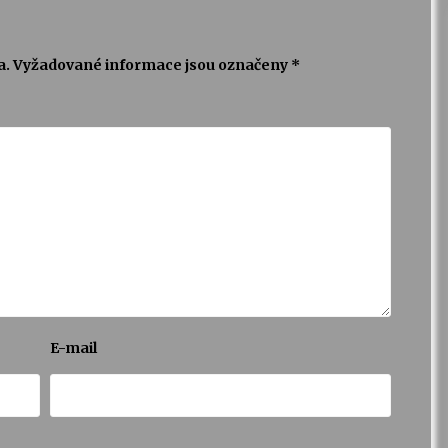
a.
Vyžadované informace jsou označeny
*
E-mail