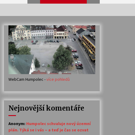
Veselí muzikanti
30. 7. 2026
Votavžatský ploty
23. 7. 2026
WebCam Humpolec -
více pohledů
Ozvěny prázdnin
14. 7. 2026
Nejnovější komentáře
Petr Adamec – Malovaný svět
30. 6. 2026
Anonym
:
Humpolec schvaluje nový územní
plán. Týká se i vás – a teď je čas se ozvat