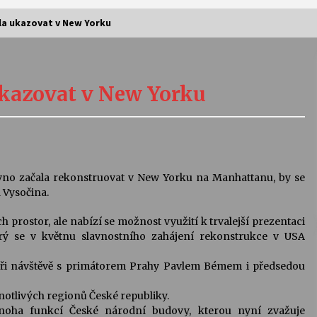
la ukazovat v New Yorku
Vernisáž výstavy Josefíny Duškové:
Stávám se kapkou
ukazovat v New Yorku
30. 7. 2026
Letní koncerty ve Stromovce:
Kolchoz a Jenakaši
28. 7. 2026
vno začala rekonstruovat v New Yorku na Manhattanu, by se
á Vysočina.
s
Vysočinka
ch prostor, ale nabízí se možnost využití k trvalejší prezentaci
17. 7. 2026
terý se v květnu slavnostního zahájení rekonstrukce v USA
při návštěvě s primátorem Prahy Pavlem Bémem i předsedou
V
Varhanní recitál Michala Novenka v
Klášteře Želiv
notlivých regionů České republiky.
3. 7. 2026
 mnoha funkcí České národní budovy, kterou nyní zvažuje