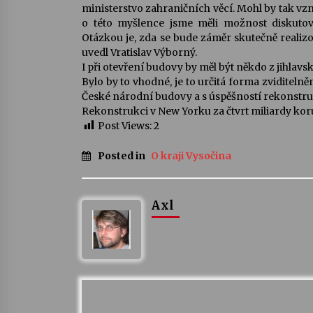
ministerstvo zahraničních věcí. Mohl by tak vz
o této myšlence jsme měli možnost diskutov
Otázkou je, zda se bude záměr skutečně realizo
uvedl Vratislav Výborný.
I při otevření budovy by měl být někdo z jihlavs
Bylo by to vhodné, je to určitá forma zviditelně
České národní budovy a s úspěšností rekonstruk
Rekonstrukci v New Yorku za čtvrt miliardy koru
Post Views:
2
Posted in
O kraji Vysočina
Axl