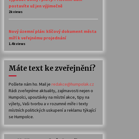
postavíte už jen výjimečně
2k views
Nový územní plán: klíčový dokument města
míří k veřejnému projednání
1.4k views
Máte text ke zveřejnění?
Pošlete nám ho. Mail je
redakce@humpolak.cz
Rádi zveřejníme aktuality, zajímavosti nejen o
Humpolci, upoutávky na místní akce, tipy na
výlety, Vaši tvorbu a v rozumné míře i texty
místních politických uskupení a reklamu týkající
se Humpolce.