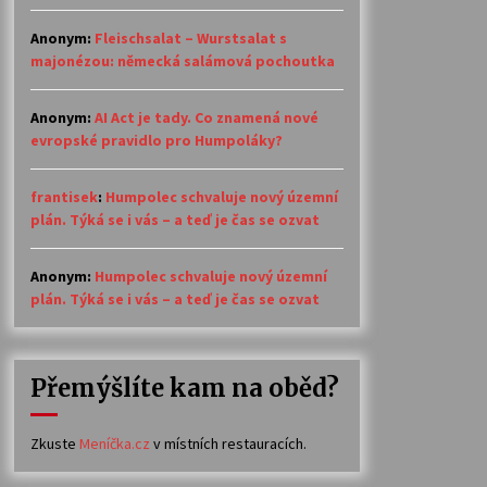
Anonym
:
Fleischsalat – Wurstsalat s
majonézou: německá salámová pochoutka
Anonym
:
AI Act je tady. Co znamená nové
evropské pravidlo pro Humpoláky?
frantisek
:
Humpolec schvaluje nový územní
plán. Týká se i vás – a teď je čas se ozvat
Anonym
:
Humpolec schvaluje nový územní
plán. Týká se i vás – a teď je čas se ozvat
Přemýšlíte kam na oběd?
Zkuste
Meníčka.cz
v místních restauracích.