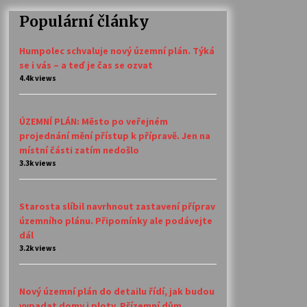
Populární články
Humpolec schvaluje nový územní plán. Týká
se i vás – a teď je čas se ozvat
4.4k views
ÚZEMNÍ PLÁN: Město po veřejném
projednání mění přístup k přípravě. Jen na
místní části zatím nedošlo
3.3k views
Starosta slíbil navrhnout zastavení příprav
územního plánu. Připomínky ale podávejte
dál
3.2k views
Nový územní plán do detailu řídí, jak budou
vypadat domy i ploty. Přízemní dům