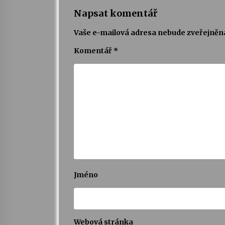
Napsat komentář
Vaše e-mailová adresa nebude zveřejněn
Komentář
*
Jméno
Webová stránka