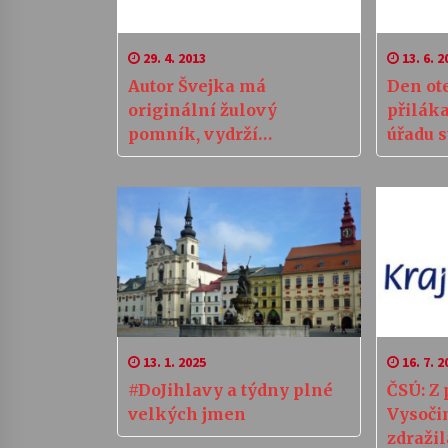
29. 4. 2013
13. 6. 2
Autor Švejka má
Den ot
originální žulový
přilák
pomník, vydrží
úřadu s
desetitisíce let
13. 1. 2025
16. 7. 2
#DoJihlavy a týdny plné
ČSÚ: Z 
velkých jmen
Vysoči
zdražil