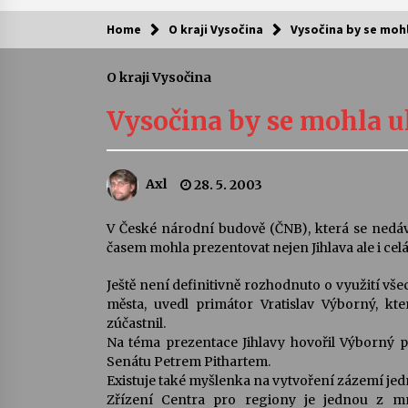
Home
O kraji Vysočina
Vysočina by se moh
Kam za kulturou?
O kraji Vysočina
Letní koncerty ve Stromovce: Ars
Camerata a Sukuba Ensemble
Vysočina by se mohla 
4. 8. 2026
Pozvánka na integrační festival
Axl
28. 5. 2003
Quijotova šedesátka: 28. 7.–1. 8.
2026
28. 7. 2026
V České národní budově (ČNB), která se nedá
časem mohla prezentovat nejen Jihlava ale i cel
Letní koncerty ve Stromovce: Rufu
Miller
Ještě není definitivně rozhodnuto o využití vše
22. 7. 2026
města, uvedl primátor Vratislav Výborný, k
zúčastnil.
Na téma prezentace Jihlavy hovořil Výborný 
Za kulturou kousek za Humpolec. 
Senátu Petrem Pithartem.
Želivě ožije odkaz Josefa Čapka
Existuje také myšlenka na vytvoření zázemí jed
13. 7. 2026
Zřízení Centra pro regiony je jednou z