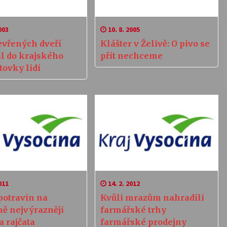
003
10. 8. 2005
evřených dveří
Klášter v Želivě: O pivo se
al do krajského
přít nechceme
tovky lidí
011
14. 2. 2012
potravin na
Kvůli mrazům nahradili
ně nejvýrazněji
farmářské trhy
a rajčata
farmářské prodejny