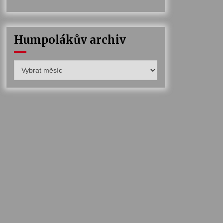
Humpolákův archiv
Humpolákův
archiv