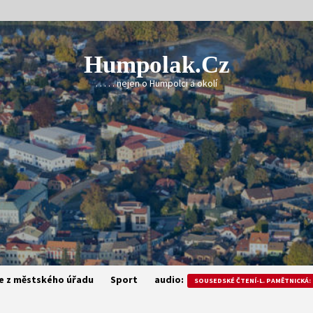
Humpolak.cz
. . . . . nejen o Humpolci a okolí
e z městského úřadu
Sport
audio:
SOUSEDSKÉ ČTENÍ-L. PAMĚTNICKÁ: 