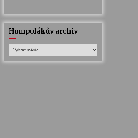
Humpolákův archiv
Humpolákův
archiv