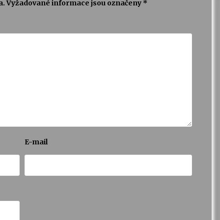
a.
Vyžadované informace jsou označeny
*
E-mail