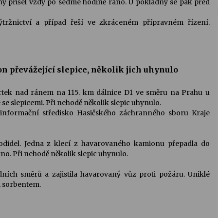
jny přišel vždy po sedmé hodině ráno. U pokladny se pak před
výtržnictví a případ řeší ve zkráceném přípravném řízení.
 převážející slepice, několik jich uhynulo
čtvrtek nad ránem na 115. km dálnice D1 ve směru na Prahu u
se slepicemi. Při nehodě několik slepic uhynulo.
 informační středisko Hasičského záchranného sboru Kraje
odidel. Jedna z klecí z havarovaného kamionu přepadla do
no. Při nehodě několik slepic uhynulo.
dních směrů a zajistila havarovaný vůz proti požáru. Uniklé
m sorbentem.