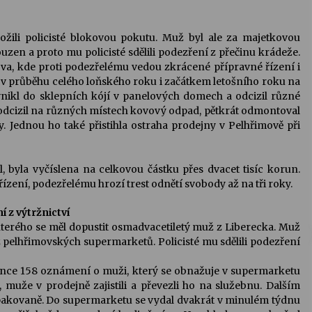
ožili policisté blokovou pokutu. Muž byl ale za majetkovou
uzen a proto mu policisté sdělili podezření z přečinu krádeže.
va, kde proti podezřelému vedou zkrácené přípravné řízení i
l v průběhu celého loňského roku i začátkem letošního roku na
nikl do sklepních kójí v panelových domech a odcizil různé
 odcizil na různých místech kovový odpad, pětkrát odmontoval
 Jednou ho také přistihla ostraha prodejny v Pelhřimově při
 byla vyčíslena na celkovou částku přes dvacet tisíc korun.
ízení, podezřelému hrozí trest odnětí svobody až na tři roky.
 z výtržnictví
, kterého se měl dopustit osmadvacetiletý muž z Liberecka. Muž
z pelhřimovských supermarketů. Policisté mu sdělili podezření
vé lince 158 oznámení o muži, který se obnažuje v supermarketu
o, muže v prodejně zajistili a převezli ho na služebnu. Dalším
l opakovaně. Do supermarketu se vydal dvakrát v minulém týdnu