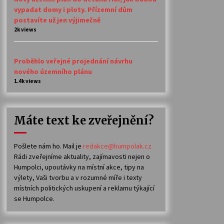
vypadat domy i ploty. Přízemní dům
postavíte už jen výjimečně
2k views
Proběhlo veřejné projednání návrhu
nového územního plánu
1.4k views
Máte text ke zveřejnění?
Pošlete nám ho. Mail je
redakce@humpolak.cz
Rádi zveřejníme aktuality, zajímavosti nejen o
Humpolci, upoutávky na místní akce, tipy na
výlety, Vaši tvorbu a v rozumné míře i texty
místních politických uskupení a reklamu týkající
se Humpolce.