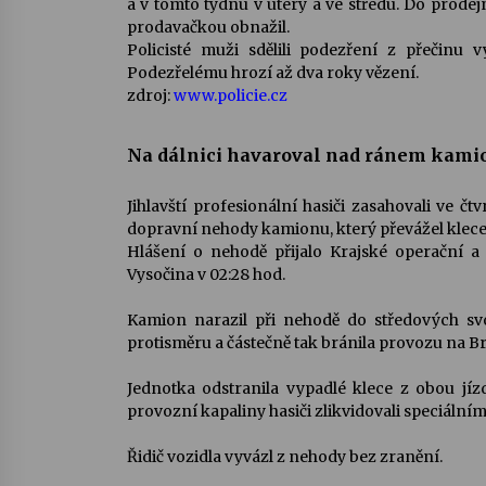
a v tomto týdnu v úterý a ve středu. Do prode
prodavačkou obnažil.
Policisté muži sdělili podezření z přečinu 
Podezřelému hrozí až dva roky vězení.
zdroj:
www.policie.cz
Na dálnici havaroval nad ránem kamion
Jihlavští profesionální hasiči zasahovali ve 
dopravní nehody kamionu, který převážel klece 
Hlášení o nehodě přijalo Krajské operační a
Vysočina v 02:28 hod.
Kamion narazil při nehodě do středových sv
protisměru a částečně tak bránila provozu na Br
Jednotka odstranila vypadlé klece z obou jíz
provozní kapaliny hasiči zlikvidovali speciální
Řidič vozidla vyvázl z nehody bez zranění.