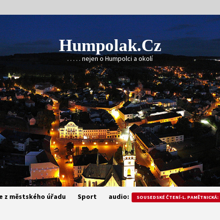
Humpolak.cz
. . . . . nejen o Humpolci a okolí
e z městského úřadu
Sport
audio:
SOUSEDSKÉ ČTENÍ-L. PAMĚTNICKÁ: 