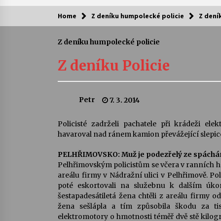
Home
Z deníku humpolecké policie
Z dení
Kam za kulturou?
Z deníku humpolecké policie
Letní koncerty ve Stromovce: Ars
Camerata a Sukuba Ensemble
Z deníku Policie
4. 8. 2026
Pozvánka na integrační festival
Petr
7. 3. 2014
Quijotova šedesátka: 28. 7.–1. 8.
2026
28. 7. 2026
Policisté zadrželi pachatele při krádeži el
havaroval nad ránem kamion převážející slepic
Letní koncerty ve Stromovce: Rufu
Miller
PELHŘIMOVSKO: Muž je podezřelý ze spáchání
22. 7. 2026
Pelhřimovským policistům se včera v ranních hod
areálu firmy v Nádražní ulici v Pelhřimově. Po
poté eskortovali na služebnu k dalším úkonů
Za kulturou kousek za Humpolec. 
šestapadesátiletá žena chtěli z areálu firmy od
Želivě ožije odkaz Josefa Čapka
žena sešlápla a tím způsobila škodu za ti
13. 7. 2026
elektromotory o hmotnosti téměř dvě stě kilogr