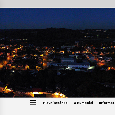
Skip
to
content
Hlavní stránka
O Humpolci
Informac