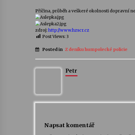
Příčina, průběh a veškeré okolnosti dopravní n
zdroj:
http://www.hzscr.cz
Post Views:
3
Posted in
Z deníku humpolecké policie
Petr
Napsat komentář