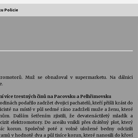
ku Policie
Vernisáž výstavy Josefíny Duškové:
Stávám se kapkou
30. 7. 2026
Letní koncerty ve Stromovce:
Kolchoz a Jenakaši
28. 7. 2026
ektromotorů. Muž se obnažoval v supermarketu. Na dálnici
e.
s
Vysočinka
 více trestných činů na Pacovsku a Pelhřimovsku
17. 7. 2026
inách podařilo zadržet dvojici pachatelů, kteří přišli krást do
licisté na místě v půl sedmé ráno zadrželi muže a ženu, které
m. Dalším šetřením zjistili, že devatenáctiletý mladík a
V
Varhanní recitál Michala Novenka v
cizit elektromotory. Do areálu vnikli přes drátěný plot, který
Klášteře Želiv
síc korun. Společně poté z volně uložené bedny odcizili
3. 7. 2026
amů v hodnotě dva a půl tisíce korun, které nanosili do křoví