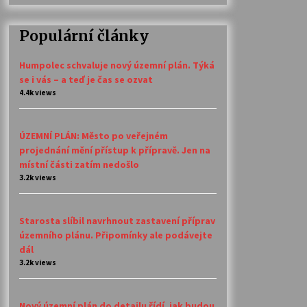
Populární články
Humpolec schvaluje nový územní plán. Týká
se i vás – a teď je čas se ozvat
4.4k views
ÚZEMNÍ PLÁN: Město po veřejném
projednání mění přístup k přípravě. Jen na
místní části zatím nedošlo
3.2k views
Starosta slíbil navrhnout zastavení příprav
územního plánu. Připomínky ale podávejte
dál
3.2k views
Nový územní plán do detailu řídí, jak budou