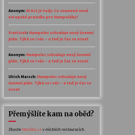
Anonym
:
AI Act je tady. Co znamená nové
evropské pravidlo pro Humpoláky?
frantisek
:
Humpolec schvaluje nový územní
plán. Týká se i vás – a teď je čas se ozvat
Anonym
:
Humpolec schvaluje nový územní
plán. Týká se i vás – a teď je čas se ozvat
Ulrich Marsch
:
Humpolec schvaluje nový
územní plán. Týká se i vás – a teď je čas se
ozvat
Přemýšlíte kam na oběd?
Zkuste
Meníčka.cz
v místních restauracích.