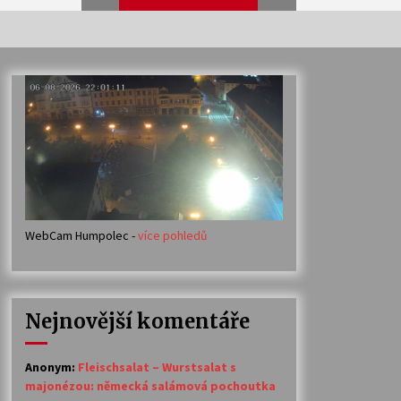
Veselí muzikanti
30. 7. 2026
Votavžatský ploty
23. 7. 2026
WebCam Humpolec -
více pohledů
Ozvěny prázdnin
14. 7. 2026
Nejnovější komentáře
Petr Adamec – Malovaný svět
30. 6. 2026
Anonym
:
Fleischsalat – Wurstsalat s
majonézou: německá salámová pochoutka