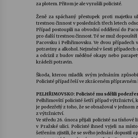
za plotem. Přitom je ale vyrušili policisté.
Ženě za spáchaný přestupek proti majetku ul
trestnou činnost v posledních třech letech odso
Případ postoupili na obvodní oddělení do Paco
pro další trestnou činnost. Té se muž dopouště
Pacovsku i Pelhřimovsku. Ve dvou případech v
potraviny a alkohol. Nejméně v šesti případech
a odcizil z budov měděné okapy nebo parapety.
krádeži potravin.
Škoda, kterou mladík svým jednáním způsobil,
Policisté případ řeší ve zkráceném přípravném ř
PELHŘIMOVSKO: Policisté mu sdělili podezření
Pelhřimovští policisté šetří případ výtržnictví
je podezřelý z toho, že se obnažoval v jednom 
z výtržnictví.
Ve středu 26. února přijali policisté na tísňo
v Pražské ulici. Policisté ihned vyjeli na míst
šetřením zjistili, že se svého jednání dopusti