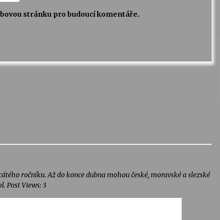
webovou stránku pro budoucí komentáře.
cátého ročníku. Až do konce dubna mohou české, moravské a slezské
. Post Views: 3