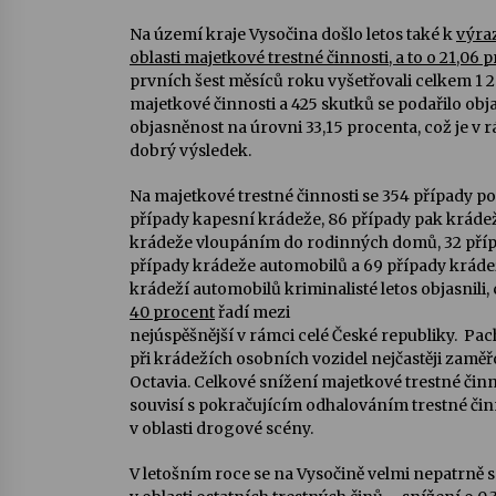
Na území kraje Vysočina došlo letos také k
výra
oblasti majetkové trestné činnosti, a to o 21,06 
prvních šest měsíců roku vyšetřovali celkem 1 28
majetkové činnosti a 425 skutků se podařilo obja
objasněnost na úrovni 33,15 procenta, což je v 
dobrý výsledek.
Na majetkové trestné činnosti se 354 případy po
případy kapesní krádeže, 86 případy pak kráde
krádeže vloupáním do rodinných domů, 32 příp
případy krádeže automobilů a 69 případy kráde
krádeží automobilů kriminalisté letos objasnili, 
40 procent
řadí mezi
nejúspěšnější v rámci celé České republiky. Pa
při krádežích osobních vozidel nejčastěji zaměř
Octavia. Celkové snížení majetkové trestné činn
souvisí s pokračujícím odhalováním trestné či
v oblasti drogové scény.
V letošním roce se na Vysočině velmi nepatrně s