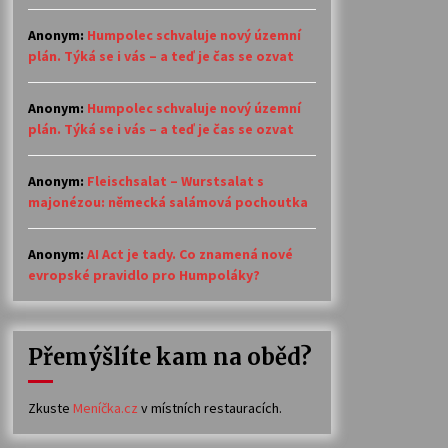
Anonym
:
Humpolec schvaluje nový územní
plán. Týká se i vás – a teď je čas se ozvat
Anonym
:
Humpolec schvaluje nový územní
plán. Týká se i vás – a teď je čas se ozvat
Anonym
:
Fleischsalat – Wurstsalat s
majonézou: německá salámová pochoutka
Anonym
:
AI Act je tady. Co znamená nové
evropské pravidlo pro Humpoláky?
Přemýšlíte kam na oběd?
Zkuste
Meníčka.cz
v místních restauracích.