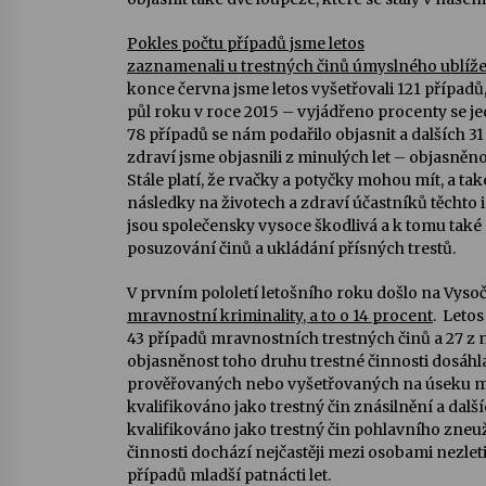
Pokles počtu případů jsme letos
zaznamenali u trestných činů úmyslného ublíže
konce června jsme letos vyšetřovali 121 případů
půl roku v roce 2015 – vyjádřeno procenty se je
78 případů se nám podařilo objasnit a dalších 
zdraví jsme objasnili z minulých let – objasněn
Stále platí, že rvačky a potyčky mohou mít, a také
následky na životech a zdraví účastníků těchto 
jsou společensky vysoce škodlivá a k tomu také 
posuzování činů a ukládání přísných trestů.
V prvním pololetí letošního roku došlo na Vyso
mravnostní kriminality, a to o 14 procent
. Letos
43 případů mravnostních trestných činů a 27 z n
objasněnost toho druhu trestné činnosti dosáhla
prověřovaných nebo vyšetřovaných na úseku mra
kvalifikováno jako trestný čin znásilnění a dalš
kvalifikováno jako trestný čin pohlavního zneu
činnosti dochází nejčastěji mezi osobami nezletil
případů mladší patnácti let.