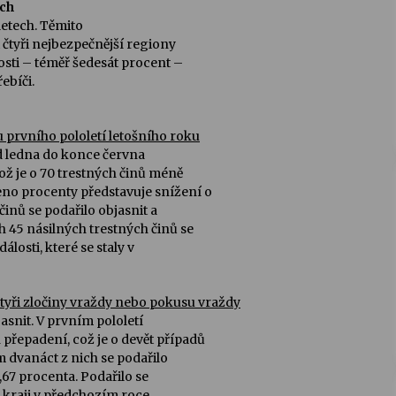
ých
letech. Těmito
 čtyři nejbezpečnější regiony
osti – téměř šedesát procent –
ebíči.
u prvního pololetí letošního roku
 ledna do konce června
což je o 70 trestných činů méně
eno procenty představuje snížení o
inů se podařilo objasnit a
h 45 násilných trestných činů se
losti, které se staly v
čtyři zločiny vraždy nebo pokusu vraždy
asnit. V prvním pololetí
přepadení, což je o devět případů
m dvanáct z nich se podařilo
,67 procenta. Podařilo se
m kraji v předchozím roce.