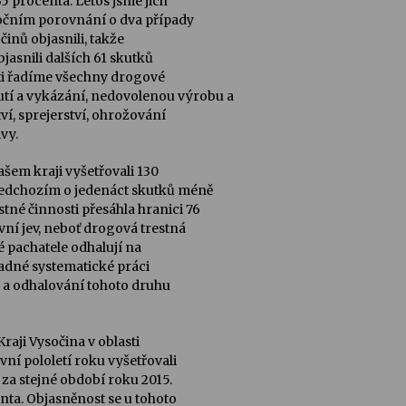
35 procenta. Letos jsme jich
iročním porovnání o dva případy
činů objasnili, takže
jasnili dalších 61 skutků
osti řadíme všechny drogové
utí a vykázání, nedovolenou výrobu a
tví, sprejerství, ohrožování
vy.
ašem kraji vyšetřovali 130
předchozím o jedenáct skutků méně
stné činnosti přesáhla hranici 76
ivní jev, neboť drogová trestná
té pachatele odhalují na
adné systematické práci
ní a odhalování tohoto druhu
raji Vysočina v oblasti
vní pololetí roku vyšetřovali
 za stejné období roku 2015.
enta. Objasněnost se u tohoto