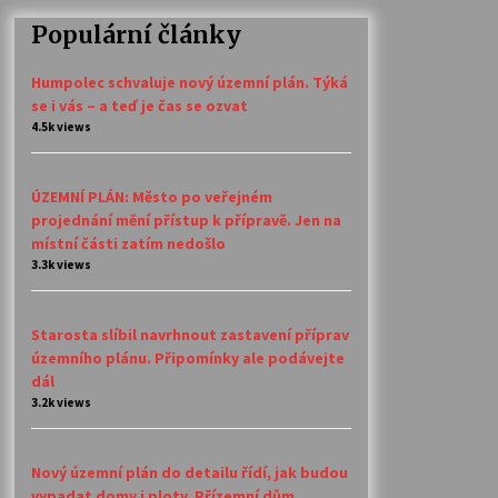
Populární články
Humpolec schvaluje nový územní plán. Týká
se i vás – a teď je čas se ozvat
4.5k views
ÚZEMNÍ PLÁN: Město po veřejném
projednání mění přístup k přípravě. Jen na
místní části zatím nedošlo
3.3k views
Starosta slíbil navrhnout zastavení příprav
územního plánu. Připomínky ale podávejte
dál
3.2k views
Nový územní plán do detailu řídí, jak budou
vypadat domy i ploty. Přízemní dům