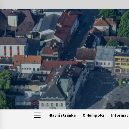
Skip
to
content
Hlavní stránka
O Humpolci
Informac