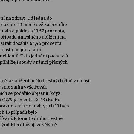
ní na zdraví
. Od ledna do
, což je o 19 méně než za prvního
dnalo o pokles o 13,57 procenta,
31 případů úmyslného ublížení na
ost tak dosáhla 64,46 procenta.
 často mají, i fatální
incidentů. Tato jednání pachatelů
přihlížejí soudy v rámci přísných
čině
ke snížení počtu trestných činů v oblasti
 jsme zatím vyšetřovali
ich se podařilo objasnit, když
 62,79 procenta. Ze 43 skutků
vnostní kriminality jich 13 bylo
ích 13 případů bylo
žívání. K tomuto druhu trestné
ými, které bývají ve většině