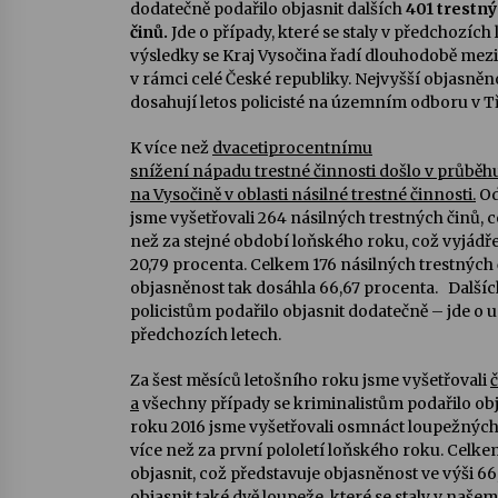
dodatečně podařilo objasnit dalších
401
trestn
činů.
Jde o případy, které se staly v předchozích 
výsledky se Kraj Vysočina řadí dlouhodobě mezi
v rámci celé České republiky. Nejvyšší objasněn
dosahují letos policisté na územním odboru v Tř
K více než
dvacetiprocentnímu
snížení nápadu trestné činnosti došlo v průběh
na Vysočině v oblasti násilné trestné činnosti.
Od
jsme vyšetřovali 264 násilných trestných činů, 
než za stejné období loňského roku, což vyjádř
20,79 procenta. Celkem 176 násilných trestných č
objasněnost tak dosáhla 66,67 procenta. Dalšíc
policistům podařilo objasnit dodatečně – jde o udá
předchozích letech.
Za šest měsíců letošního roku jsme vyšetřovali
a
všechny případy se kriminalistům podařilo obj
roku 2016 jsme vyšetřovali osmnáct loupežných 
více než za první pololetí loňského roku. Celke
objasnit, což představuje objasněnost ve výši 66
objasnit také dvě loupeže, které se staly v naše