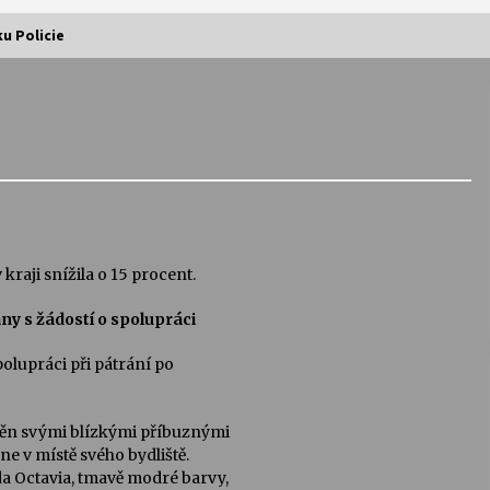
ku Policie
Vernisáž výstavy Josefíny Duškové:
Stávám se kapkou
30. 7. 2026
Letní koncerty ve Stromovce:
Kolchoz a Jenakaši
28. 7. 2026
raji snížila o 15 procent.
y s žádostí o spolupráci
s
Vysočinka
17. 7. 2026
polupráci při pátrání po
V
Varhanní recitál Michala Novenka v
iděn svými blízkými příbuznými
Klášteře Želiv
ne v místě svého bydliště.
3. 7. 2026
a Octavia, tmavě modré barvy,