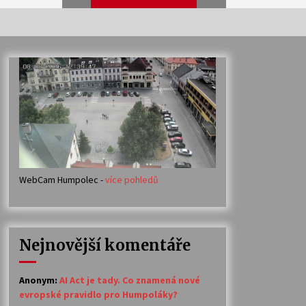
Veselí muzikanti
30. 7. 2026
Votavžatský ploty
23. 7. 2026
WebCam Humpolec -
více pohledů
Ozvěny prázdnin
14. 7. 2026
Nejnovější komentáře
Petr Adamec – Malovaný svět
30. 6. 2026
Anonym
:
AI Act je tady. Co znamená nové
evropské pravidlo pro Humpoláky?