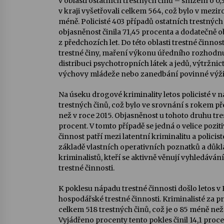
v oblasti ostatních trestných činů – snížení o 0,
v kraji vyšetřovali celkem 564, což bylo v mez
méně. Policisté 403 případů ostatních trestných 
objasněnost činila 71,45 procenta a dodatečně ob
z předchozích let. Do této oblasti trestné činn
trestné činy, maření výkonu úředního rozhodn
distribuci psychotropních látek a jedů, výtržnic
výchovy mládeže nebo zanedbání povinné výži
Na úseku drogové kriminality letos policisté v n
trestných činů, což bylo ve srovnání s rokem 
než v roce 2015. Objasněnost u tohoto druhu tre
procent. V tomto případě se jedná o velice pozit
činnost patří mezi latentní kriminalitu a policis
základě vlastních operativních poznatků a důkl
kriminalistů, kteří se aktivně věnují vyhledává
trestné činnosti.
K poklesu nápadu trestné činnosti došlo letos v K
hospodářské trestné činnosti. Kriminalisté za pr
celkem 518 trestných činů, což je o 85 méně než
Vyjádřeno procenty tento pokles činil 14,1 proc