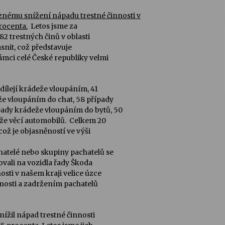
znému snížení nápadu trestné činnosti v
procenta.
Letos jsme za
2 trestných činů v oblasti
snit, což představuje
rámci celé České republiky velmi
dílejí krádeže vloupáním, 41
že vloupáním do chat, 58 případy
ady krádeže vloupáním do bytů, 50
že věcí automobilů. Celkem 20
což je objasněností ve výši
chatelé nebo skupiny pachatelů se
ovali na vozidla řady Škoda
osti v našem kraji velice úzce
nnosti a zadržením pachatelů
nížil nápad trestné činnosti