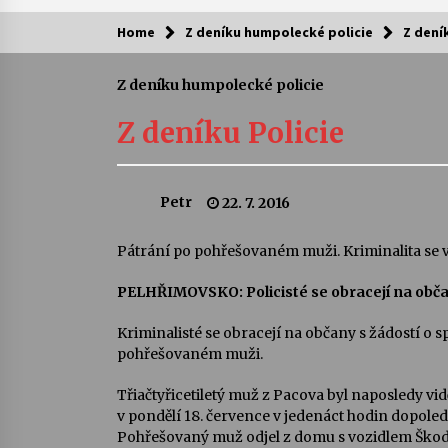
Home
Z deníku humpolecké policie
Z dení
Kam za kulturou?
Z deníku humpolecké policie
Letní koncerty ve Stromovce: Ars
Camerata a Sukuba Ensemble
Z deníku Policie
4. 8. 2026
Pozvánka na integrační festival
Petr
22. 7. 2016
Quijotova šedesátka: 28. 7.–1. 8.
2026
28. 7. 2026
Pátrání po pohřešovaném muži. Kriminalita se v k
PELHŘIMOVSKO: Policisté se obracejí na občan
Letní koncerty ve Stromovce: Rufu
Miller
22. 7. 2026
Kriminalisté se obracejí na občany s žádostí o s
pohřešovaném muži.
Za kulturou kousek za Humpolec. 
Třiačtyřicetiletý muž z Pacova byl naposledy v
Želivě ožije odkaz Josefa Čapka
v pondělí 18. července v jedenáct hodin dopoled
13. 7. 2026
Pohřešovaný muž odjel z domu s vozidlem Škod