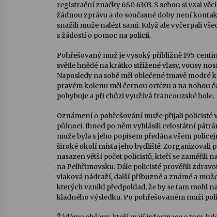
registrační značky 6S0 6303. S sebou si vzal věc
žádnou zprávu a do současné doby není kontaktn
snažili muže nalézt sami. Když ale vyčerpali vše
s žádostí o pomoc na policii.
Pohřešovaný muž je vysoký přibližně 195 centim
světle hnědé na krátko střižené vlasy, vousy no
Naposledy na sobě měl oblečené tmavě modré kra
pravém kolenu měl černou ortézu a na nohou če
pohybuje a při chůzi využívá francouzské hole.
Oznámení o pohřešování muže přijali policisté v
půlnoci. Ihned po něm vyhlásili celostátní pátr
muže byla s jeho popisem předána všem policejn
široké okolí místa jeho bydliště. Zorganizovali p
nasazen větší počet policistů, kteří se zaměřili 
na Pelhřimovsku. Dále policisté prověřili zdravo
vlaková nádraží, další příbuzné a známé a muže h
kterých vznikl předpoklad, že by se tam mohl n
kladného výsledku. Po pohřešovaném muži polici