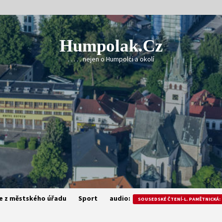
Humpolak.cz
. . . . . nejen o Humpolci a okolí
e z městského úřadu
Sport
audio:
SOUSEDSKÉ ČTENÍ-L. PAMĚTNICKÁ: 