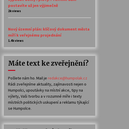
postavíte už jen výjimečně
2k views
Nový územní plán: klíčový dokument města
míří k veřejnému projednání
1.4k views
Máte text ke zveřejnění?
Pošlete nám ho. Mail je
redakce@humpolak.cz
Rádi zveřejníme aktuality, zajímavosti nejen o
Humpolci, upoutávky na místní akce, tipy na
výlety, Vaši tvorbu a v rozumné míře i texty
místních politických uskupení a reklamu týkající
se Humpolce.