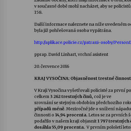
Žádáme občany, kteří mají informace o tom, kd
v současné době mohl nacházet, aby se policistům
158.
Další informace naleznete na níže uvedeném od
byla již pohřešovaná osoba vypátrána.
http://aplikace.policie.cz/patrani-osoby/Perso
pprap. David Linhart, vrchní asistent
20. července 2016
KRAJ VYSOČINA: Objasněnost trestné činnosti
V Kraji Vysočina vyšetřovali policisté za první p
celkem
3 262
trestných činů,
což je ve
srovnání se stejným obdobím předchozího rok
případů méně
. Meziročně jde o snížení nápadu
činnosti o
14,94 procenta.
Letos se za prvních 
podařilo v našem kraji objasnit
1 797 trestných 
dosáhla 55,09 procenta.
V prvním pololetí let