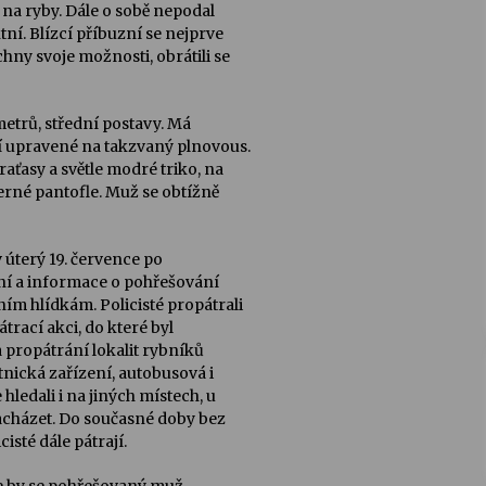
i na ryby. Dále o sobě nepodal
í. Blízcí příbuzní se nejprve
chny svoje možnosti, obrátili se
etrů, střední postavy. Má
sí upravené na takzvaný plnovous.
ťasy a světle modré triko, na
rné pantofle. Muž se obtížně
 úterý 19. července po
ání a informace o pohřešování
ím hlídkám. Policisté propátrali
átrací akci, do které byl
na propátrání lokalit rybníků
tnická zařízení, autobusová i
ledali i na jiných místech, u
acházet. Do současné doby bez
sté dále pátrají.