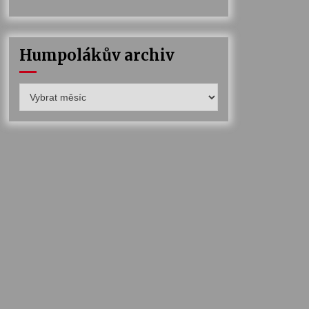
Humpolákův archiv
Humpolákův
archiv