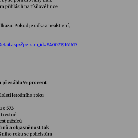
e by se pohřešovaný muž
 přihlásili na tísňové lince
kazu. Pokud je odkaz neaktivní,
nDetail.aspx?person_id=8400719161617
 přesáhla 55 procent
ololetí letošního roku
u o
573
 trestné
šest měsíců
činů a objasněnost tak
ošního roku se policistům