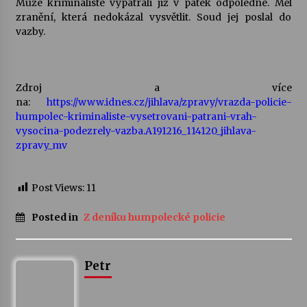
Muže kriminalisté vypátrali již v pátek odpoledne. Měl
zranění, která nedokázal vysvětlit. Soud jej poslal do
Votavžatský ploty
vazby.
23. 7. 2026
Zdroj a více
Letní koncerty ve Stromovce: Rufus Miller
na:
https://www.idnes.cz/jihlava/zpravy/vrazda-policie-
22. 7. 2026
humpolec-kriminaliste-vysetrovani-patrani-vrah-
vysocina-podezrely-vazba.A191216_114120_jihlava-
zpravy_mv
Vysočinka
17. 7. 2026
Post Views:
11
Ozvěny prázdnin
Posted in
Z deníku humpolecké policie
14. 7. 2026
Petr
Za kulturou kousek za Humpolec. V Želivě ožije
odkaz Josefa Čapka
13. 7. 2026