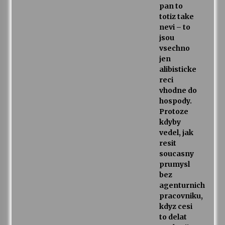
pan to
totiz take
nevi – to
jsou
vsechno
jen
alibisticke
reci
vhodne do
hospody.
Protoze
kdyby
vedel, jak
resit
soucasny
prumysl
bez
agenturnich
pracovniku,
kdyz cesi
to delat