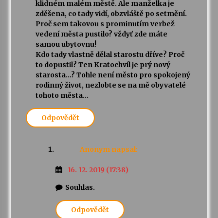
klidném malém městě. Ale manželka je
zděšena, co tady vidí, obzvláště po setmění.
Proč sem takovou s prominutím verbež
vedení města pustilo? vždyť zde máte
samou ubytovnu!
Kdo tady vlastně dělal starostu dříve? Proč
to dopustil? Ten Kratochvíl je prý nový
starosta…? Tohle není město pro spokojený
rodinný život, nezlobte se na mě obyvatelé
tohoto města…
Odpovědět
Anonym
napsal:
16. 12. 2019 (17:38)
Souhlas.
Odpovědět