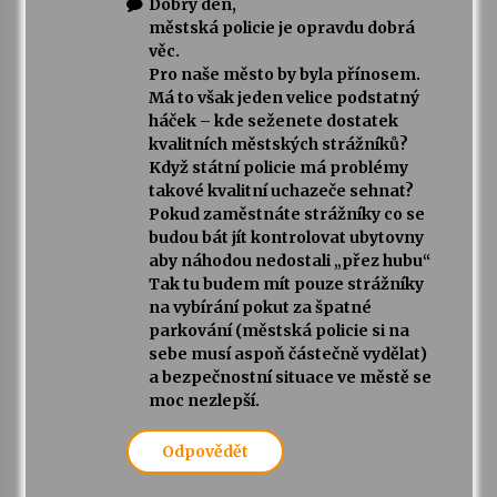
Dobrý den,
městská policie je opravdu dobrá
věc.
Pro naše město by byla přínosem.
Má to však jeden velice podstatný
háček – kde seženete dostatek
kvalitních městských strážníků?
Když státní policie má problémy
takové kvalitní uchazeče sehnat?
Pokud zaměstnáte strážníky co se
budou bát jít kontrolovat ubytovny
aby náhodou nedostali „přez hubu“
Tak tu budem mít pouze strážníky
na vybírání pokut za špatné
parkování (městská policie si na
sebe musí aspoň částečně vydělat)
a bezpečnostní situace ve městě se
moc nezlepší.
Odpovědět