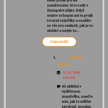
bude jezdit jen do
zaměstnání. Si to tady v
Humpolci užijte, když
nejste schopni ani si projít
trestní rejstříky a snažíte
se vše jen omluvit, jak je to
složité a nejde to…
Odpovědět
Anonym
napsal:
17. 12. 2019
(20:22)
Až uklidní e
vyděšenou
manželku, naučte
nás, jak to udělat
správně, prosím,