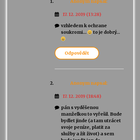
Anonym
napsal:
17. 12. 2019 (13:28)
vzhledem k ochrane
soukromi…
to je dobrý…
Odpovědět
Anonym
napsal:
17. 12. 2019 (18:48)
pán s vyděšenou
manželkou to vyřešil. Bude
bydlet jinde (a tam utrácet
svoje peníze, platit za
služby a žít život) a sem