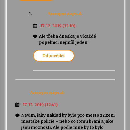
Anonym
napsal:
17. 12. 2019 (12:10)
Ale třeba dneska je v každé
popelnici nejmíň jeden!
Odpovědět
Anonym
napsal:
17. 12. 2019 (12:41)
Nevim, jaky naklad by bylo pro mesto zrizeni
mestske policie – nebo co tomu brani a jake
jsou moznosti. Ale podle mne by to bylo