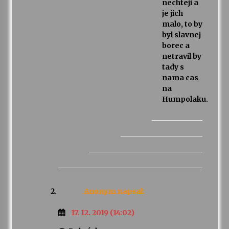
nechteji a
je jich
malo, to by
byl slavnej
borec a
netravil by
tady s
nama cas
na
Humpolaku.
Anonym
napsal:
17. 12. 2019 (14:02)