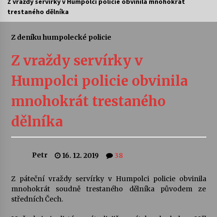
Z vraždy servírky v Humpolci policie obvinila mnohokrát
trestaného dělníka
Letní koncerty ve Stromovce: Ars Camerata a
Sukuba Ensemble
4. 8. 2026
Z deníku humpolecké policie
Z vraždy servírky v
Vernisáž výstavy Josefíny Duškové: Stávám se
kapkou
Humpolci policie obvinila
30. 7. 2026
mnohokrát trestaného
Veselí muzikanti
30. 7. 2026
dělníka
Pozvánka na integrační festival Quijotova
Petr
16. 12. 2019
38
šedesátka: 28. 7.–1. 8. 2026
28. 7. 2026
Z páteční vraždy servírky v Humpolci policie obvinila
mnohokrát soudně trestaného dělníka původem ze
Letní koncerty ve Stromovce: Kolchoz a
středních Čech.
Jenakaši
28. 7. 2026