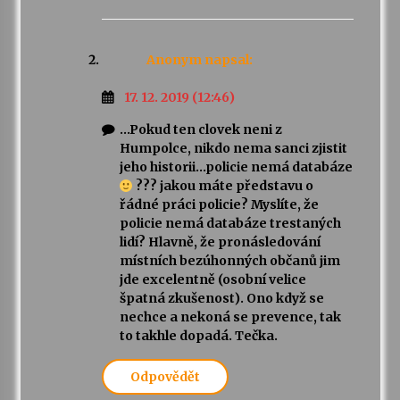
Anonym
napsal:
17. 12. 2019 (12:46)
…Pokud ten clovek neni z
Humpolce, nikdo nema sanci zjistit
jeho historii…policie nemá databáze
??? jakou máte představu o
řádné práci policie? Myslíte, že
policie nemá databáze trestaných
lidí? Hlavně, že pronásledování
místních bezúhonných občanů jim
jde excelentně (osobní velice
špatná zkušenost). Ono když se
nechce a nekoná se prevence, tak
to takhle dopadá. Tečka.
Odpovědět