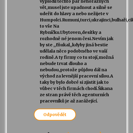
vyplodil těchto pár nehorázných
vět,musel jste upadnout a silně se
udeřit do hlavy a nebo nežijete v
Humpolci.Rumuni,turci,ukrajinci,bulhaři,ci
to vše Na
Rybníčku.Ubytoven,desítky a
rozhodně né jenom česi.Nevím jak
by ste ,,fňukal,,kdyby jiná bestie
udělala něco podobného ve vaší
rodině.A ty firmy co tu stojí,možná
nebude trvat dlouho a
nebudou,protože půjdou dál na
východ za levnější pracovní sílou.A
taky by bylo dobré si zjistit jak to
vůbec v těch firmách chodí.Šikana
ze stran právě těch agenturních
pracovníků je až zarážející.
Odpovědět