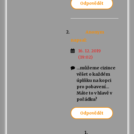
Odpovědět
Anonym
napsal:
16. 12. 2019
(19:02)
…můžeme cizince
věšet o každém
úplňku na kopci
pro pobavení…
Máte to v hlavě v
pořádku?
Odpovědět