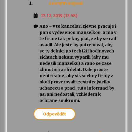
Anonym
napsal:
17. 12. 2019 (12:58)
Ano – v te kancelari zjevne pracuje i
pan s vydesenou manzelkou, a ma v
te firme tak pekny plat, ze by se rad
usadil. Ale jeste by potreboval, aby
se ty delnici po tech12ti hodinovych
sichtach nekam vyparili (aby mu
nedesili manzelku) a rano se zase
zhmotnili a sli delat. Dale proste
neni realne, aby si vsechny firmy z
okoli proverovali trestni rejstriky
uchazecu o praci, tuto informaci by
asi ani nedostali, vzhledem k
ochrane soukromi.
Odpovědět