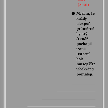
(21:01)
Myslím, že
každý
alespoň
průměrně
bystrý
čtenář
pochopil
ironii.
Ostatní
holt
musejí číst
vícekrát či
pomaleji.