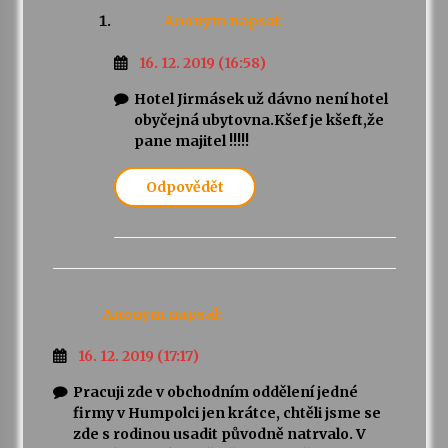
Anonym
napsal:
16. 12. 2019 (16:58)
Hotel Jirmásek už dávno není hotel
obyčejná ubytovna.Kšef je kšeft,že
pane majitel !!!!!
Odpovědět
Anonym
napsal:
16. 12. 2019 (17:17)
Pracuji zde v obchodním oddělení jedné
firmy v Humpolci jen krátce, chtěli jsme se
zde s rodinou usadit původně natrvalo. V