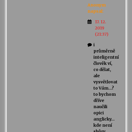
Anonym
napsal:
17. 12.
2019
(21:37)
i
průměrně
inteligentní
člověk ví,
co dělat,
ale
vysvětlovat
to Vám…?
to bychom
dříve
naučili
opici
anglicky…
kde není
shůry