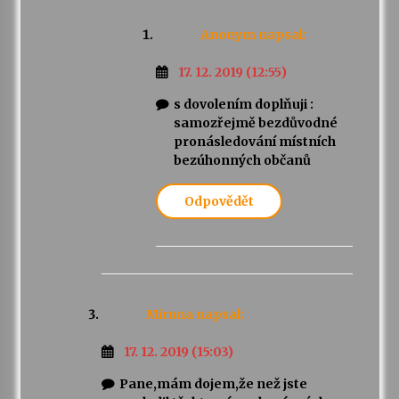
Anonym
napsal:
17. 12. 2019 (12:55)
s dovolením doplňuji :
samozřejmě bezdůvodné
pronásledování místních
bezúhonných občanů
Odpovědět
Miruna
napsal:
17. 12. 2019 (15:03)
Pane,mám dojem,že než jste