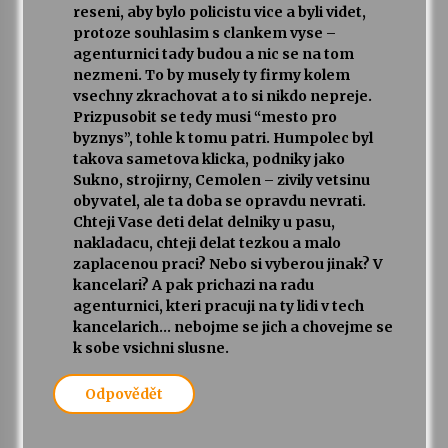
reseni, aby bylo policistu vice a byli videt,
protoze souhlasim s clankem vyse –
agenturnici tady budou a nic se na tom
nezmeni. To by musely ty firmy kolem
vsechny zkrachovat a to si nikdo nepreje.
Prizpusobit se tedy musi “mesto pro
byznys”, tohle k tomu patri. Humpolec byl
takova sametova klicka, podniky jako
Sukno, strojirny, Cemolen – zivily vetsinu
obyvatel, ale ta doba se opravdu nevrati.
Chteji Vase deti delat delniky u pasu,
nakladacu, chteji delat tezkou a malo
zaplacenou praci? Nebo si vyberou jinak? V
kancelari? A pak prichazi na radu
agenturnici, kteri pracuji na ty lidi v tech
kancelarich… nebojme se jich a chovejme se
k sobe vsichni slusne.
Odpovědět