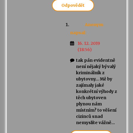
Odpovědět
Anonym
napsal:
16. 12. 2019
(18:56)
tak pán evidentně
není nějaký bývalý
kriminálník z
ubytovny… Mě by
zajímaly jaké
konkrétní výhody z
těch ubytoven
plynou nám
místním? to věšení
cizinců snad
nemyslíte vážně…