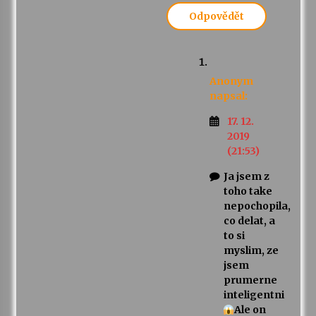
Odpovědět
Anonym
napsal:
17. 12.
2019
(21:53)
Ja jsem z
toho take
nepochopila,
co delat, a
to si
myslim, ze
jsem
prumerne
inteligentni
Ale on