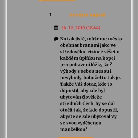
Anonym
napsal:
16. 12. 2019 (18:44)
No tak jistě, můžeme město
obehnat branami jako ve
středověku, cizince věšet o
každém úplňku na kopci
pro pobavení lůžky, že?
Výhody s sebou nesou i
nevýhody, bohužel to tak je.
Takže Váš dotaz, kdo to
dopustil, aby zde byl
ubytován člověk že
středních Čech, by se dal
otočit tak, že kdo dopustil,
abyste se zde ubytoval Vy
se svou vyděšenou
manželkou?