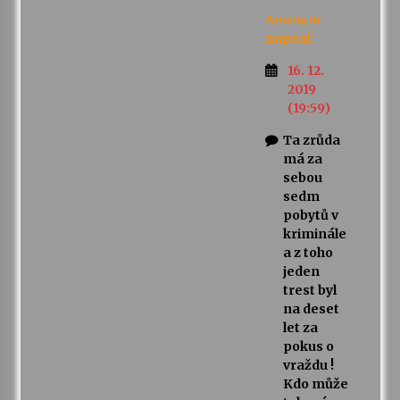
Anonym
napsal:
16. 12.
2019
(19:59)
Ta zrůda
má za
sebou
sedm
pobytů v
kriminále
a z toho
jeden
trest byl
na deset
let za
pokus o
vraždu !
Kdo může