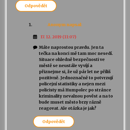
Odpovědět
Anonym
napsal:
17. 12. 2019 (11:07)
Máte naprostou pravdu. Jen ta
tečka na konci mě tam moc nesedí.
Situace ohledně bezpečnosti ve
městě se neustále vyvíjí a
přiznejme si, že už pár let ne příliš
pozitivně. Jednoznačně to potvrzují
policejní statistiky a nejen mezi
policisty má Humpolec po stránce
kriminality nevalnou pověst a na to
bude muset město brzy rázně
reagovat. Ale otázka je jak?
Odpovědět