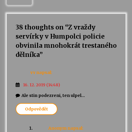
Varhanní recitál Michala Novenka v Klášteře
Želiv
3. 7. 2026
38 thoughts on “
Z vraždy
servírky v Humpolci policie
Petr Adamec – Malovaný svět
obvinila mnohokrát trestaného
30. 6. 2026
dělníka
”
vv
napsal:
16. 12. 2019 (14:48)
Ale stin podezreni, ten ulpel…
Odpovědět
Anonym
napsal: