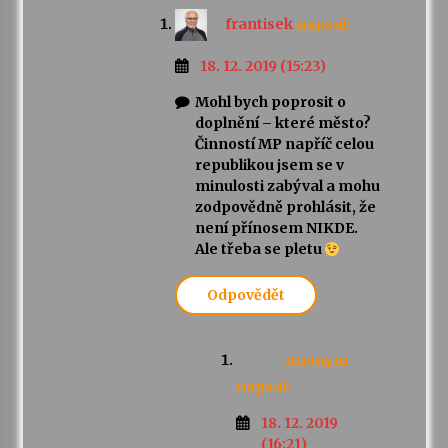
frantisek
napsal:
18. 12. 2019 (15:23)
Mohl bych poprosit o
doplnění – které město?
Činností MP napříč celou
republikou jsem se v
minulosti zabýval a mohu
zodpovědně prohlásit, že
není přínosem NIKDE.
Ale třeba se pletu
Odpovědět
Anonym
napsal:
18. 12. 2019
(16:21)