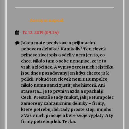
Anonym
napsal:
17. 12. 2019 (09:34)
Jakou mate predstavu o prijimacim
pohovoru delnika? Kamkoliv? Ten clovek
prinese zivotopis a sdeli v nem jen to, co
chce. Nikdo tam o sobe nenapise, ze je to
vrah a zlocinec. A vypisy z trestnich rejstriku
jsou dnes pozadovany jen kdyz chcete jit k
policii. Pokud ten clovek neni z Humpolce,
nikdo nema sanci zjistit jeho historii. Ani
starosta… je to prvni vrazda a spachal ji
Cech. Prestaňe tady fnukat, jak je Humpolec
zamoreny zahranicnimi delniky – firmy,
ktere potrebuji lidi tady proste stoji, mnoho
z Vas v nich pracuje a bere svoje vyplaty. A ty
firmy potrebuji lidi. Tecka.