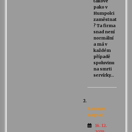
takové
pako v
Humpolci
zaměstnat
? Ta firma
snad není
normální
a má v
každém
případě
spoluvinu
na smrti
servírky…
Anonym
napsal:
16. 12.
2019