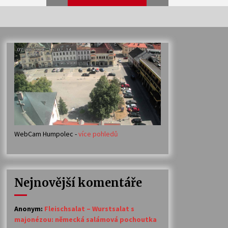
Veselí muzikanti
30. 7. 2026
Votavžatský ploty
23. 7. 2026
WebCam Humpolec -
více pohledů
Ozvěny prázdnin
14. 7. 2026
Nejnovější komentáře
Petr Adamec – Malovaný svět
30. 6. 2026
Anonym
:
Fleischsalat – Wurstsalat s
majonézou: německá salámová pochoutka