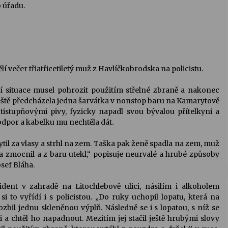
o úřadu.
 večer třiatřicetiletý muž z Havlíčkobrodska na policistu.
ění situace musel pohrozit použitím střelné zbraně a nakonec
eště předcházela jedna šarvátka v nonstop baru na Kamarytově
tistupňovými pivy, fyzicky napadl svou bývalou přítelkyni a
 odpor a kabelku mu nechtěla dát.
ytil za vlasy a strhl na zem. Taška pak ženě spadla na zem, muž
rta zmocnil a z baru utekl,“ popisuje neurvalé a hrubé způsoby
sef Bláha.
cident v zahradě na Litochlebově ulici, násilím i alkoholem
si to vyřídí i s policistou. „Do ruky uchopil lopatu, která na
rozbil jednu skleněnou výplň. Následně se i s lopatou, s níž se
i a chtěl ho napadnout. Mezitím jej stačil ještě hrubými slovy