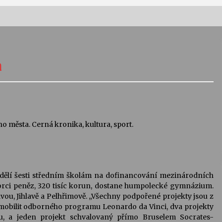
Vernisáž výstavy Josefíny Duškové:
Stávám se kapkou
a
30. 7. 2026
Letní koncerty ve Stromovce:
Kolchoz a Jenakaši
28. 7. 2026
o města. Cerná kronika, kultura, sport.
s
Vysočinka
17. 7. 2026
ozdělí šesti středním školám na dofinancování mezinárodních
porci peněz, 320 tisíc korun, dostane humpolecké gymnázium.
V
Varhanní recitál Michala Novenka v
zavou, Jihlavě a Pelhřimově. „Všechny podpořené projekty jsou z
Klášteře Želiv
y mobilit odborného programu Leonardo da Vinci, dva projekty
3. 7. 2026
u, a jeden projekt schvalovaný přímo Bruselem Socrates-