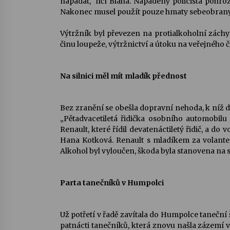
napadat,“ líčí Bláha. Napadený policista pohroz
Nakonec musel použít pouze hmaty sebeobrany
Výtržník byl převezen na protialkoholní záchyt
činu loupeže, výtržnictví a útoku na veřejného či
Na silnici měl mít mladík přednost
Bez zranění se obešla dopravní nehoda, k níž d
„Pětadvacetiletá řidička osobního automobilu 
Renault, které řídil devatenáctiletý řidič, a do 
Hana Kotková. Renault s mladíkem za volantem je
Alkohol byl vyloučen, škoda byla stanovena na st
Parta tanečníků v Humpolci
Už potřetí v řadě zavítala do Humpolce taneční 
patnácti tanečníků, která znovu našla zázemí v 