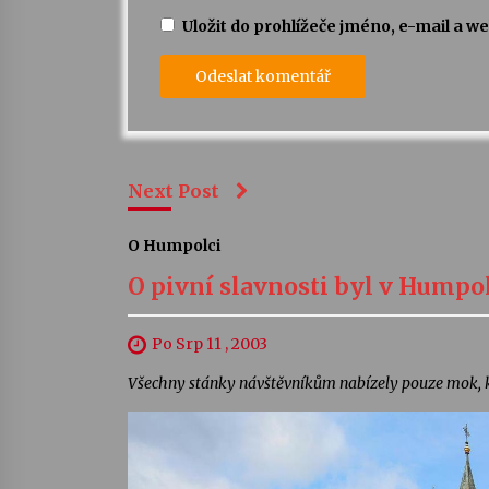
Uložit do prohlížeče jméno, e-mail a 
Next Post
O Humpolci
O pivní slavnosti byl v Humpo
Po Srp 11 , 2003
Všechny stánky návštěvníkům nabízely pouze mok, kt