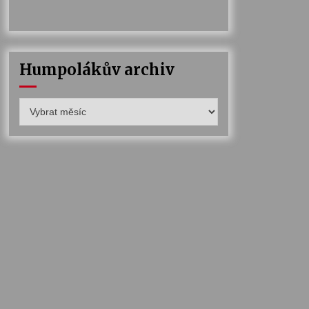
Humpolákův archiv
Humpolákův
archiv