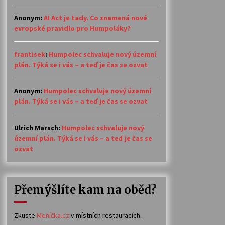
Anonym
:
AI Act je tady. Co znamená nové
evropské pravidlo pro Humpoláky?
frantisek
:
Humpolec schvaluje nový územní
plán. Týká se i vás – a teď je čas se ozvat
Anonym
:
Humpolec schvaluje nový územní
plán. Týká se i vás – a teď je čas se ozvat
Ulrich Marsch
:
Humpolec schvaluje nový
územní plán. Týká se i vás – a teď je čas se
ozvat
Přemýšlíte kam na oběd?
Zkuste
Meníčka.cz
v místních restauracích.