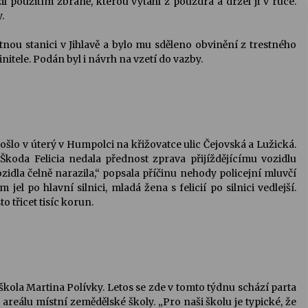
il použitím zbraně, kterou vytáhl z pouzdra a držel ji v ruce.
.
nou stanici v Jihlavě a bylo mu sděleno obvinění z trestného
nitele. Podán byl i návrh na vzetí do vazby.
ošlo v úterý v Humpolci na křižovatce ulic Čejovská a Lužická.
Škoda Felicia nedala přednost zprava přijíždějícímu vozidlu
vozidla čelně narazila,“ popsala příčinu nehody policejní mluvčí
l po hlavní silnici, mladá žena s felicií po silnici vedlejší.
o třicet tisíc korun.
škola Martina Polívky. Letos se zde v tomto týdnu schází parta
areálu místní zemědělské školy. „Pro naši školu je typické, že