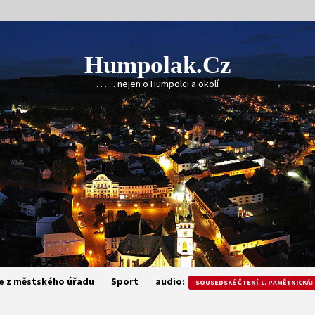
Humpolak.cz
. . . . . nejen o Humpolci a okolí
e z městského úřadu
Sport
audio:
SOUSEDSKÉ ČTENÍ-L. PAMĚTNICKÁ: 