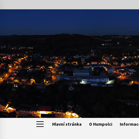
Skip
to
content
Hlavní stránka
O Humpolci
Informac