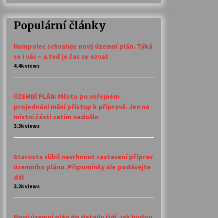
Populární články
Humpolec schvaluje nový územní plán. Týká
se i vás – a teď je čas se ozvat
4.4k views
ÚZEMNÍ PLÁN: Město po veřejném
projednání mění přístup k přípravě. Jen na
místní části zatím nedošlo
3.3k views
Starosta slíbil navrhnout zastavení příprav
územního plánu. Připomínky ale podávejte
dál
3.2k views
Nový územní plán do detailu řídí, jak budou