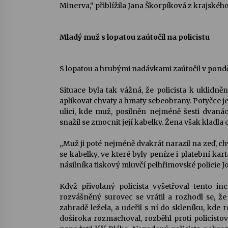
Minerva,“ přiblížila Jana Škorpíková z krajskéh
Mladý muž s lopatou zaútočil na policistu
S lopatou a hrubými nadávkami zaútočil v pondělí
Situace byla tak vážná, že policista k uklidn
aplikovat chvaty a hmaty sebeobrany. Potyčce j
ulici, kde muž, posilněn nejméně šesti dvanác
snažil se zmocnit její kabelky. Žena však kladla
„Muž ji poté nejméně dvakrát narazil na zeď, ch
se kabelky, ve které byly peníze i platební ka
násilníka tiskový mluvčí pelhřimovské policie Jo
Když přivolaný policista vyšetřoval tento in
rozvášněný surovec se vrátil a rozhodl se, že 
zahradě ležela, a udeřil s ní do skleníku, kde 
doširoka rozmachoval, rozběhl proti policistov