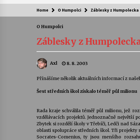
Home
O Humpolci
Záblesky z Humpolecka
Kam za kulturou?
O Humpolci
Letní koncerty ve Stromovce: Ars
Camerata a Sukuba Ensemble
Záblesky z Humpoleck
4. 8. 2026
Pozvánka na integrační festival
Axl
8. 8. 2003
Quijotova šedesátka: 28. 7.–1. 8.
2026
28. 7. 2026
Přínášíme několik aktuálních informací z našeh
Šest středních škol získalo téměř půl milionu
Letní koncerty ve Stromovce: Rufu
Miller
22. 7. 2026
Rada kraje schválila téměř půl milionu, jež r
vzdělávacích projektů. Jednoznačně největší 
Za kulturou kousek za Humpolec. 
Zbytek si rozdělí školy v Třebíči, Ledči nad Sá
Želivě ožije odkaz Josefa Čapka
oblasti spolupráce středních škol. Tři projekt
13. 7. 2026
Socrates-Comenius, ty jsou menšího rozsah