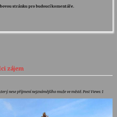
webovou stránku pro budoucí komentáře.
lci zájem
erý nese příjmení nejznámějšího muže ve městě. Post Views: 1