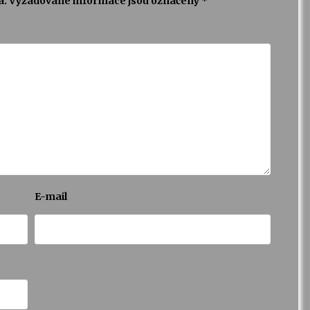
a.
Vyžadované informace jsou označeny
*
E-mail