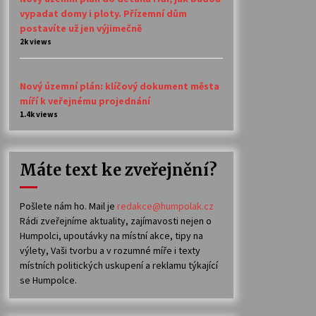
vypadat domy i ploty. Přízemní dům
postavíte už jen výjimečně
2k views
Nový územní plán: klíčový dokument města
míří k veřejnému projednání
1.4k views
Máte text ke zveřejnění?
Pošlete nám ho. Mail je
redakce@humpolak.cz
Rádi zveřejníme aktuality, zajímavosti nejen o
Humpolci, upoutávky na místní akce, tipy na
výlety, Vaši tvorbu a v rozumné míře i texty
místních politických uskupení a reklamu týkající
se Humpolce.