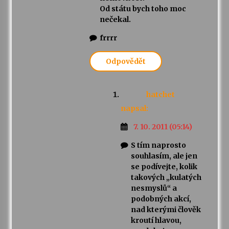
Od státu bych toho moc
nečekal.
frrrr
Odpovědět
hatchet
napsal:
7. 10. 2011 (05:14)
S tím naprosto
souhlasím, ale jen
se podívejte, kolik
takových „kulatých
nesmyslů“ a
podobných akcí,
nad kterými člověk
kroutí hlavou,