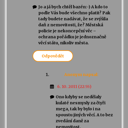
Jo a já bych chtěl bazén:-) A kdo to
podle Vás bude všechno platit? Pak
tady budete nadávat, že se zvýšila
daň z nemovitosti, že? Městská
policie je nekoncepční věc –
ochrana pořádku je jednoznačně
věcí státu, nikoliv města.
Odpovědět
Anonym
napsal:
6. 10. 2011 (22:55)
Ono kdyby se nedělaly
kulaté nesmysly za čtyři
mega, tak by bylo i na
spoustu jiných věcí. A to bez
zvedání daně za
nemovitost.