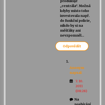
produkuje
„centrála“. Možná
kdyby místo toho
investovala např.
do funkční policie,
nikdo by si na
měšťáky ani
nevzpomněl…
Odpovědět
Anonym
napsal:
7. 10.
2011
(08:28)
Na
posbírání