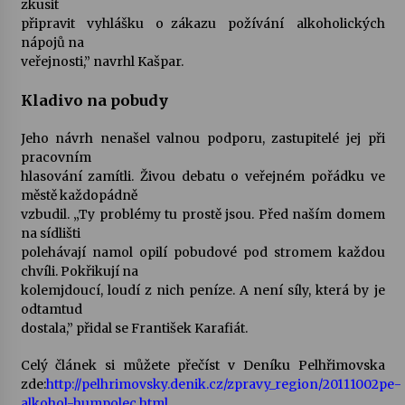
zkusit
připravit vyhlášku o zákazu požívání alkoholických
Votavžatský ploty
nápojů na
23. 7. 2026
veřejnosti,” navrhl Kašpar.
Kladivo na pobudy
Letní koncerty ve Stromovce: Rufus Miller
Jeho návrh nenašel valnou podporu, zastupitelé jej při
22. 7. 2026
pracovním
hlasování zamítli. Živou debatu o veřejném pořádku ve
městě každopádně
Vysočinka
vzbudil. „Ty problémy tu prostě jsou. Před naším domem
17. 7. 2026
na sídlišti
polehávají namol opilí pobudové pod stromem každou
chvíli. Pokřikují na
Ozvěny prázdnin
kolemjdoucí, loudí z nich peníze. A není síly, která by je
14. 7. 2026
odtamtud
dostala,” přidal se František Karafiát.
Celý článek si můžete přečíst v Deníku Pelhřimovska
Za kulturou kousek za Humpolec. V Želivě ožije
odkaz Josefa Čapka
zde:
http://pelhrimovsky.denik.cz/zpravy_region/20111002pe-
13. 7. 2026
alkohol-humpolec.html