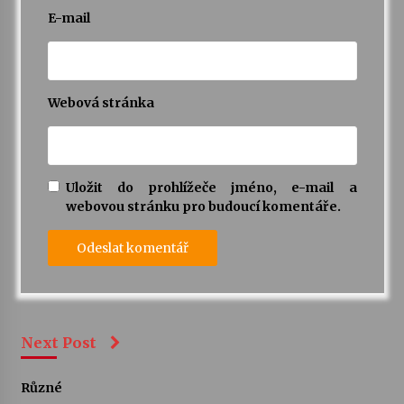
E-mail
Webová stránka
Uložit do prohlížeče jméno, e-mail a
webovou stránku pro budoucí komentáře.
Next Post
Různé