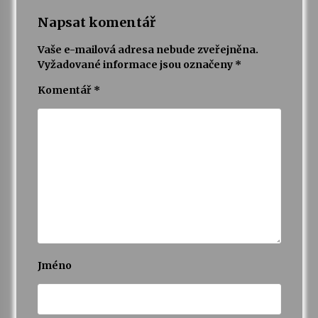
Napsat komentář
Vaše e-mailová adresa nebude zveřejněna.
Vyžadované informace jsou označeny
*
Komentář
*
Jméno