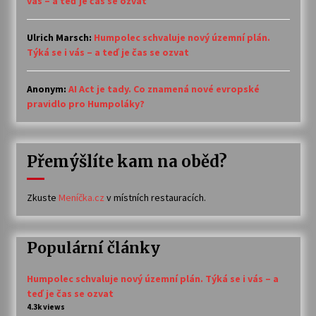
vás – a teď je čas se ozvat
Ulrich Marsch
:
Humpolec schvaluje nový územní plán.
Týká se i vás – a teď je čas se ozvat
Anonym
:
AI Act je tady. Co znamená nové evropské
pravidlo pro Humpoláky?
Přemýšlíte kam na oběd?
Zkuste
Meníčka.cz
v místních restauracích.
Populární články
Humpolec schvaluje nový územní plán. Týká se i vás – a
teď je čas se ozvat
4.3k views