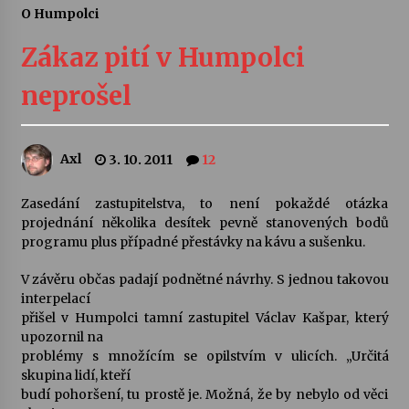
O Humpolci
Letní koncerty ve Stromovce: Ars Camerata a
Sukuba Ensemble
Zákaz pití v Humpolci
4. 8. 2026
neprošel
Vernisáž výstavy Josefíny Duškové: Stávám se
kapkou
30. 7. 2026
Axl
3. 10. 2011
12
Veselí muzikanti
Zasedání zastupitelstva, to není pokaždé otázka
30. 7. 2026
projednání několika desítek pevně stanovených bodů
programu plus případné přestávky na kávu a sušenku.
V závěru občas padají podnětné návrhy. S jednou takovou
Pozvánka na integrační festival Quijotova
šedesátka: 28. 7.–1. 8. 2026
interpelací
28. 7. 2026
přišel v Humpolci tamní zastupitel Václav Kašpar, který
upozornil na
problémy s množícím se opilstvím v ulicích. „Určitá
Letní koncerty ve Stromovce: Kolchoz a
skupina lidí, kteří
Jenakaši
budí pohoršení, tu prostě je. Možná, že by nebylo od věci
28. 7. 2026