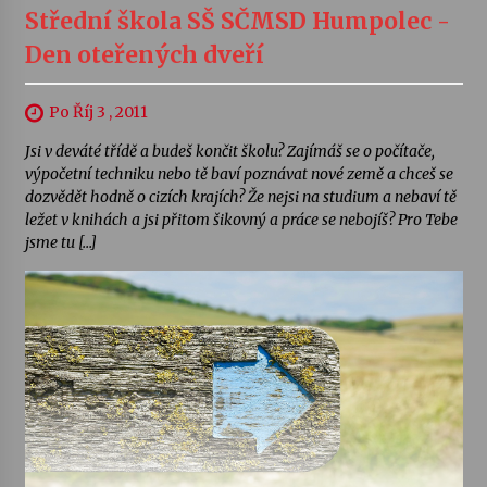
Střední škola SŠ SČMSD Humpolec -
Den oteřených dveří
Po Říj 3 , 2011
Jsi v deváté třídě a budeš končit školu? Zajímáš se o počítače,
výpočetní techniku nebo tě baví poznávat nové země a chceš se
dozvědět hodně o cizích krajích? Že nejsi na studium a nebaví tě
ležet v knihách a jsi přitom šikovný a práce se nebojíš? Pro Tebe
jsme tu […]