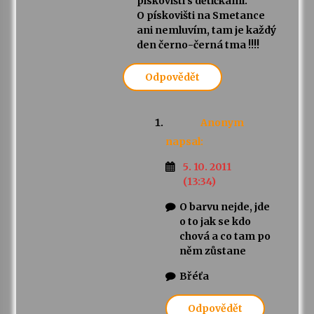
pískovišti s dětičkami.
O pískovišti na Smetance
ani nemluvím, tam je každý
den černo-černá tma !!!!
Odpovědět
Anonym
napsal:
5. 10. 2011
(13:34)
O barvu nejde, jde
o to jak se kdo
chová a co tam po
něm zůstane
Břéťa
Odpovědět