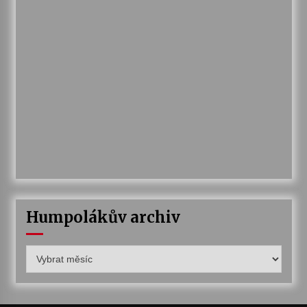
Humpolákův archiv
Humpolákův
archiv