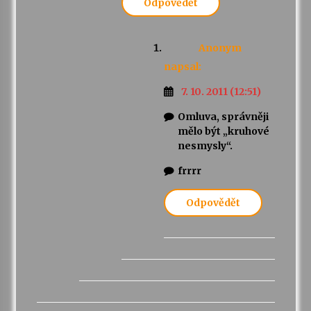
Odpovědět
Anonym
napsal:
7. 10. 2011 (12:51)
Omluva, správněji
mělo být „kruhové
nesmysly“.
frrrr
Odpovědět