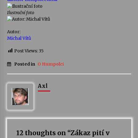
Ilustrační foto
Varhanní recitál Michala Novenka v Klášteře
Želiv
3. 7. 2026
Autor:
Michal Vítů
Petr Adamec – Malovaný svět
30. 6. 2026
Post Views:
35
Posted in
O Humpolci
Axl
12 thoughts on “
Zákaz pití v