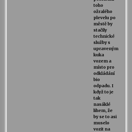
toho
ožralého
plevelu po
městě by
stačily
technické
služby s
upraveným
kuka
vozem a
místo pro
odkládání
bio
odpadu. I
když to je
tak
nasáklé
lihem, že
by se to asi
muselo
vozit na