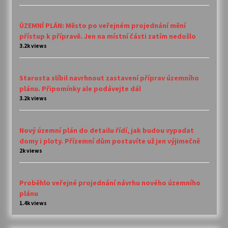
ÚZEMNÍ PLÁN: Město po veřejném projednání mění
přístup k přípravě. Jen na místní části zatím nedošlo
3.2k views
Starosta slíbil navrhnout zastavení příprav územního
plánu. Připomínky ale podávejte dál
3.2k views
Nový územní plán do detailu řídí, jak budou vypadat
domy i ploty. Přízemní dům postavíte už jen výjimečně
2k views
Proběhlo veřejné projednání návrhu nového územního
plánu
1.4k views