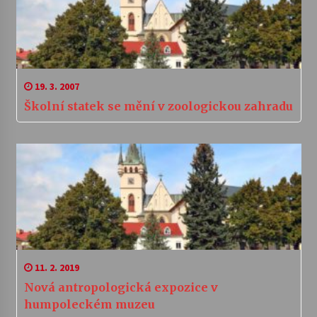
19. 3. 2007
Školní statek se mění v zoologickou zahradu
11. 2. 2019
Nová antropologická expozice v
humpoleckém muzeu