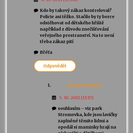
Kdo by takový zákaz kontroloval?
Policie asi těžko. Stačilo by ty borce
odstěhovat od dětského hřiště
například z důvodu znečišťování
veřejného prostranství. Na to není
třeba zákaz pití
Břéťa
Odpovědět
Anonym
napsal:
5. 10. 2011 (11:17)
souhlasím – viz park
Stromovka, kde jsou lavičky
zaplněné těmito lidmi a
opodál si maminky hrají na