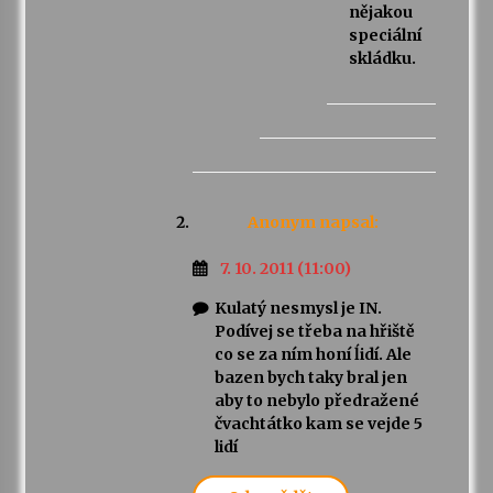
nějakou
speciální
skládku.
Anonym
napsal:
7. 10. 2011 (11:00)
Kulatý nesmysl je IN.
Podívej se třeba na hřiště
co se za ním honí ĺidí. Ale
bazen bych taky bral jen
aby to nebylo předražené
čvachtátko kam se vejde 5
lidí