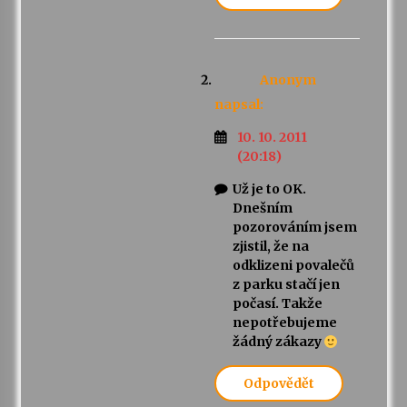
Anonym
napsal:
10. 10. 2011
(20:18)
Už je to OK.
Dnešním
pozorováním jsem
zjistil, že na
odklizeni povalečů
z parku stačí jen
počasí. Takže
nepotřebujeme
žádný zákazy
Odpovědět