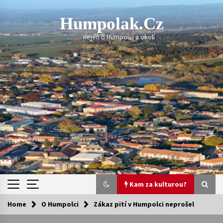
Skip
to
Humpolak.cz
content
. . . . . nejen o Humpolci a okolí
Kam za kulturou?
Home
O Humpolci
Zákaz pití v Humpolci neprošel
Kam za kulturou?