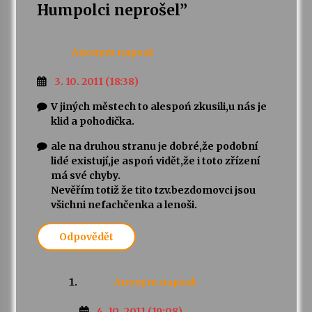
Humpolci neprošel
”
Anonym
napsal:
3. 10. 2011 (18:38)
V jiných městech to alespoń zkusili,u nás je
klid a pohodička.
ale na druhou stranu je dobré,že podobní
lidé existují,je aspoń vidět,že i toto zřízení
má své chyby.
Nevěřím totiž že tito tzv.bezdomovci jsou
všichni nefachčenka a lenoši.
Odpovědět
Anonym
napsal:
4. 10. 2011 (19:08)