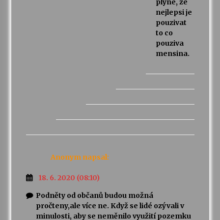
plyne, ze
nejlepsi je
pouzivat
to co
pouziva
mensina.
Anonym
napsal:
18. 6. 2020 (08:10)
Podněty od občanů budou možná
pročteny,ale více ne. Když se lidé ozývali v
minulosti, aby se neměnilo využití pozemku