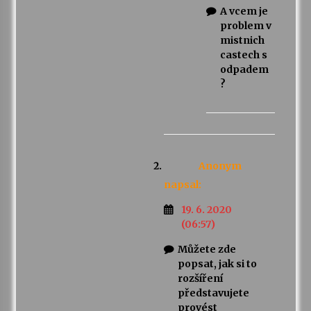
A vcem je
problem v
mistnich
castech s
odpadem
?
Anonym
napsal:
19. 6. 2020
(06:57)
Můžete zde
popsat, jak si to
rozšíření
představujete
provést