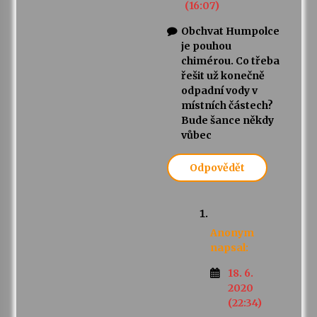
(16:07)
Obchvat Humpolce
je pouhou
chimérou. Co třeba
řešit už konečně
odpadní vody v
místních částech?
Bude šance někdy
vůbec
Odpovědět
Anonym
napsal:
18. 6.
2020
(22:34)