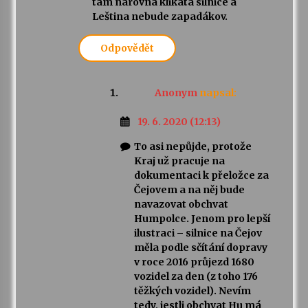
tam narovná klikatá silnice a
Leština nebude zapadákov.
Odpovědět
Anonym
napsal:
19. 6. 2020 (12:13)
To asi nepůjde, protože
Kraj už pracuje na
dokumentaci k přeložce za
Čejovem a na něj bude
navazovat obchvat
Humpolce. Jenom pro lepší
ilustraci – silnice na Čejov
měla podle sčítání dopravy
v roce 2016 průjezd 1680
vozidel za den (z toho 176
těžkých vozidel). Nevím
tedy, jestli obchvat Hu má