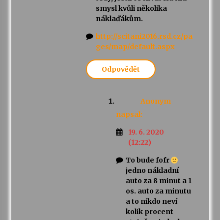
smysl kvůli několika
náklaďákům.
http://scitani2016.rsd.cz/pa
ges/map/default.aspx
Odpovědět
Anonym
napsal:
19. 6. 2020
(12:22)
To bude fofr
jedno nákladní
auto za 8 minut a 1
os. auto za minutu
a to nikdo neví
kolik procent