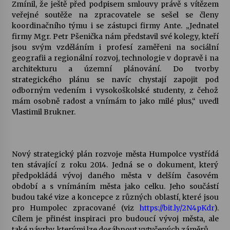
Zmínil, že ještě před podpisem smlouvy právě s vítězem
veřejné soutěže na zpracovatele se sešel se členy
koordinačního týmu i se zástupci firmy Ante. „Jednatel
firmy Mgr. Petr Pšenička nám představil své kolegy, kteří
jsou svým vzděláním i profesí zaměřeni na sociální
geografii a regionální rozvoj, technologie v dopravě i na
architekturu a územní plánování. Do tvorby
strategického plánu se navíc chystají zapojit pod
odborným vedením i vysokoškolské studenty, z čehož
mám osobně radost a vnímám to jako milé plus,“ uvedl
Vlastimil Brukner.
Nový strategický plán rozvoje města Humpolce vystřídá
ten stávající z roku 2014. Jedná se o dokument, který
předpokládá vývoj daného města v delším časovém
období a s vnímáním města jako celku. Jeho součástí
budou také vize a koncepce z různých oblastí, které jsou
pro Humpolec zpracované (viz
https://bit.ly/2N4pKdr
).
Cílem je přinést inspiraci pro budoucí vývoj města, ale
také návrhy, kterými lze dosáhnout vytyčených záměrů.