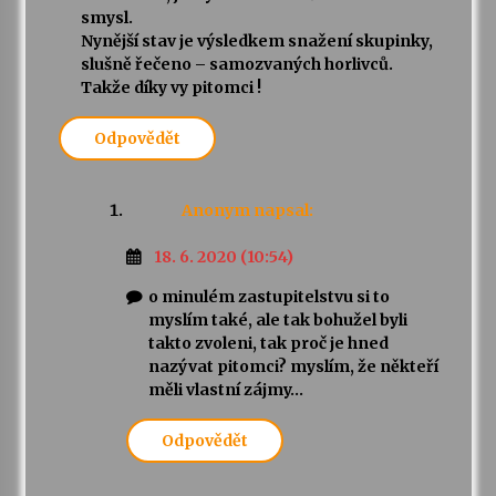
smysl.
Nynější stav je výsledkem snažení skupinky,
slušně řečeno – samozvaných horlivců.
Takže díky vy pitomci !
Odpovědět
Anonym
napsal:
18. 6. 2020 (10:54)
o minulém zastupitelstvu si to
myslím také, ale tak bohužel byli
takto zvoleni, tak proč je hned
nazývat pitomci? myslím, že někteří
měli vlastní zájmy…
Odpovědět