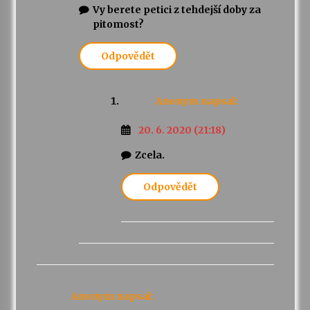
Vy berete petici z tehdejší doby za
pitomost?
Odpovědět
Anonym
napsal:
20. 6. 2020 (21:18)
Zcela.
Odpovědět
Anonym
napsal: