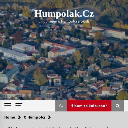
Skip
to
Humpolak.cz
content
. . . . . nejen o Humpolci a okolí
Kam za kulturou?
Home
O Humpolci
Kam za kulturou?