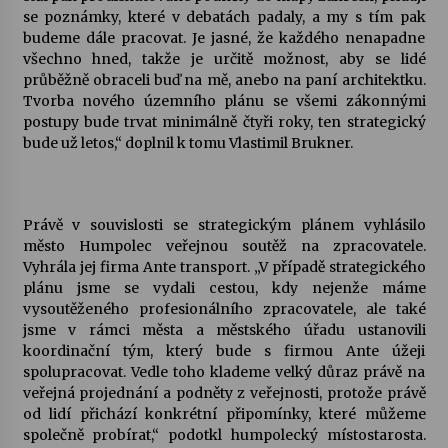
se poznámky, které v debatách padaly, a my s tím pak
budeme dále pracovat. Je jasné, že každého nenapadne
Varhanní recitál Michala Novenka v Klášteře
všechno hned, takže je určitě možnost, aby se lidé
Želiv
průběžně obraceli buď na mě, anebo na paní architektku.
3. 7. 2026
Tvorba nového územního plánu se všemi zákonnými
postupy bude trvat minimálně čtyři roky, ten strategický
Petr Adamec – Malovaný svět
bude už letos,“ doplnil k tomu Vlastimil Brukner.
30. 6. 2026
Právě v souvislosti se strategickým plánem vyhlásilo
město Humpolec veřejnou soutěž na zpracovatele.
Vyhrála jej firma Ante transport. „V případě strategického
plánu jsme se vydali cestou, kdy nejenže máme
vysoutěženého profesionálního zpracovatele, ale také
jsme v rámci města a městského úřadu ustanovili
koordinační tým, který bude s firmou Ante úžeji
spolupracovat. Vedle toho klademe velký důraz právě na
veřejná projednání a podněty z veřejnosti, protože právě
od lidí přichází konkrétní připomínky, které můžeme
společně probírat,“ podotkl humpolecký místostarosta.