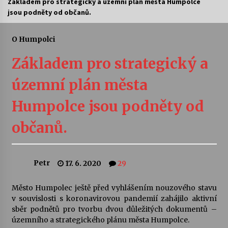
Základem pro strategický a územní plán města Humpolce
jsou podněty od občanů.
Letní koncerty ve Stromovce: Ars Camerata a
Sukuba Ensemble
4. 8. 2026
O Humpolci
Základem pro strategický a
Vernisáž výstavy Josefíny Duškové: Stávám se
kapkou
územní plán města
30. 7. 2026
Humpolce jsou podněty od
Veselí muzikanti
30. 7. 2026
občanů.
Pozvánka na integrační festival Quijotova
Petr
17. 6. 2020
29
šedesátka: 28. 7.–1. 8. 2026
28. 7. 2026
Město Humpolec ještě před vyhlášením nouzového stavu
v souvislosti s koronavirovou pandemií zahájilo aktivní
Letní koncerty ve Stromovce: Kolchoz a
sběr podnětů pro tvorbu dvou důležitých dokumentů –
Jenakaši
územního a strategického plánu města Humpolce.
28. 7. 2026