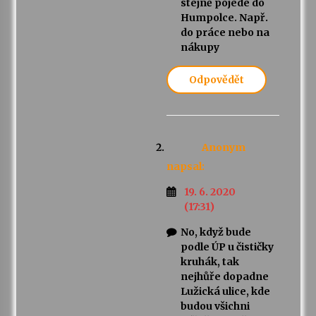
stejně pojede do
Humpolce. Např.
do práce nebo na
nákupy
Odpovědět
Anonym
napsal:
19. 6. 2020
(17:31)
No, když bude
podle ÚP u čističky
kruhák, tak
nejhůře dopadne
Lužická ulice, kde
budou všichni