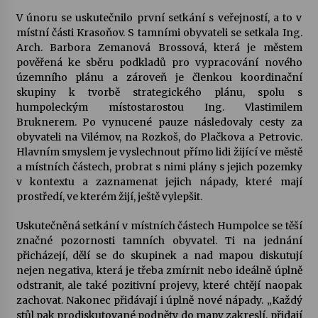
V únoru se uskutečnilo první setkání s veřejností, a to v
Votavžatský ploty
místní části Krasoňov. S tamními obyvateli se setkala Ing.
23. 7. 2026
Arch. Barbora Zemanová Brossová, která je městem
pověřená ke sběru podkladů pro vypracování nového
územního plánu a zároveň je členkou koordinační
skupiny k tvorbě strategického plánu, spolu s
Letní koncerty ve Stromovce: Rufus Miller
humpoleckým místostarostou Ing. Vlastimilem
22. 7. 2026
Bruknerem. Po vynucené pauze následovaly cesty za
obyvateli na Vilémov, na Rozkoš, do Plačkova a Petrovic.
Hlavním smyslem je vyslechnout přímo lidi žijící ve městě
Vysočinka
a místních částech, probrat s nimi plány s jejich pozemky
17. 7. 2026
v kontextu a zaznamenat jejich nápady, které mají
prostředí, ve kterém žijí, ještě vylepšit.
Ozvěny prázdnin
Uskutečněná setkání v místních částech Humpolce se těší
14. 7. 2026
značné pozornosti tamních obyvatel. Ti na jednání
přicházejí, dělí se do skupinek a nad mapou diskutují
nejen negativa, která je třeba zmírnit nebo ideálně úplně
odstranit, ale také pozitivní projevy, které chtějí naopak
Za kulturou kousek za Humpolec. V Želivě ožije
zachovat. Nakonec přidávají i úplně nové nápady. „Každý
odkaz Josefa Čapka
stůl pak prodiskutované podněty do mapy zakreslí, přidají
13. 7. 2026