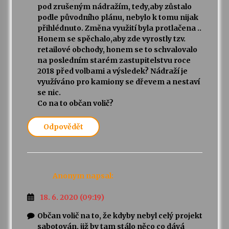
pod zrušeným nádražím, tedy,aby zůstalo
podle původního plánu, nebylo k tomu nijak
přihlédnuto. Změna využití byla protlačena ..
Honem se spěchalo,aby zde vyrostly tzv.
retailové obchody, honem se to schvalovalo
na posledním starém zastupitelstvu roce
2018 před volbami a výsledek? Nádraží je
využíváno pro kamiony se dřevem a nestaví
se nic.
Co na to občan volič?
Odpovědět
Anonym
napsal:
18. 6. 2020 (09:19)
Občan volič na to, že kdyby nebyl celý projekt
sabotován, již by tam stálo něco co dává