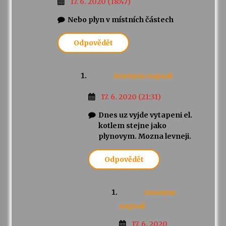
17. 6. 2020 (18:47)
Nebo plyn v místních částech
Odpovědět
Anonym
napsal:
17. 6. 2020 (21:31)
Dnes uz vyjde vytapeni el.
kotlem stejne jako
plynovym. Mozna levneji.
Odpovědět
Anonym
napsal:
17. 6. 2020