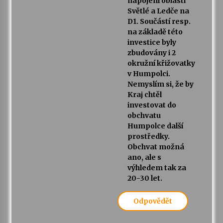
napojení oblasti
Světlé a Ledče na
D1. Součástí resp.
na základě této
investice byly
zbudovány i 2
okružní křižovatky
v Humpolci.
Nemyslím si, že by
Kraj chtěl
investovat do
obchvatu
Humpolce další
prostředky.
Obchvat možná
ano, ale s
výhledem tak za
20-30 let.
Odpovědět