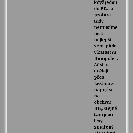
když jedou
do PE… a
proto si
tady
nemusíme
ničit
nejlepší
zem. půdu
v katastru
Humpolec.
Ať si to
udělají
přes
Leštinu a
napojí se
na
obchvat
HB,.Stejně
tam jsou
lesy
zmařený .