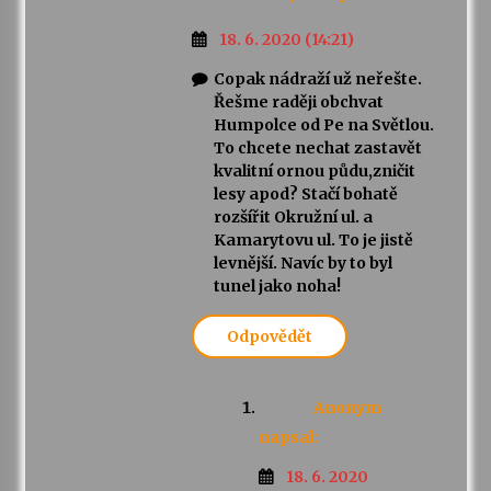
18. 6. 2020 (14:21)
Copak nádraží už neřešte.
Řešme raději obchvat
Humpolce od Pe na Světlou.
To chcete nechat zastavět
kvalitní ornou půdu,zničit
lesy apod? Stačí bohatě
rozšířit Okružní ul. a
Kamarytovu ul. To je jistě
levnější. Navíc by to byl
tunel jako noha!
Odpovědět
Anonym
napsal:
18. 6. 2020