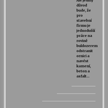
Ale jediný
důvod
bude, že
pro
stavební
firmu je
jednodušší
práce na
rovině
buldozerem
odstranit
ornici a
navést
kamení,
beton a
asfalt…