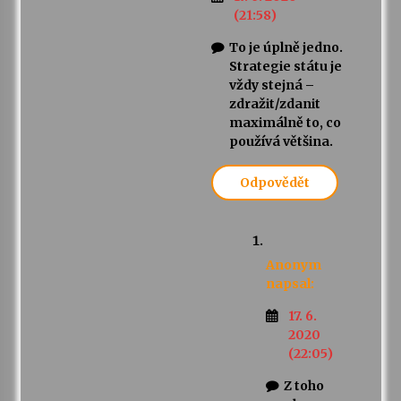
(21:58)
To je úplně jedno.
Strategie státu je
vždy stejná –
zdražit/zdanit
maximálně to, co
používá většina.
Odpovědět
Anonym
napsal:
17. 6.
2020
(22:05)
Z toho