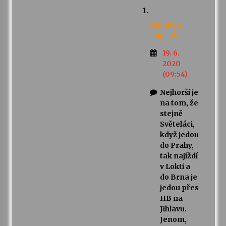
Anonym
napsal:
19. 6.
2020
(09:54)
Nejhorší je
na tom, že
stejně
Světeláci,
když jedou
do Prahy,
tak najíždí
v Lokti a
do Brna je
jedou přes
HB na
Jihlavu.
Jenom,