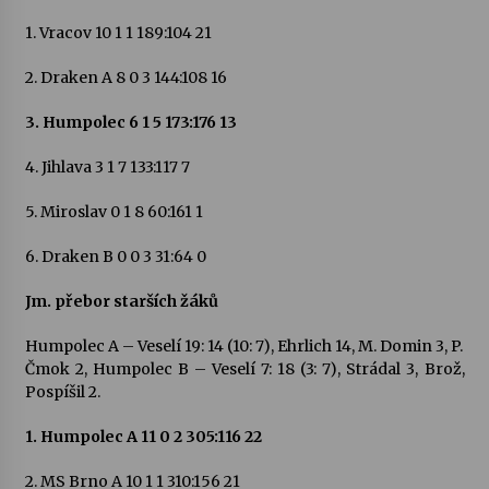
1. Vracov 10 1 1 189:104 21
2. Draken A 8 0 3 144:108 16
3. Humpolec 6 1 5 173:176 13
4. Jihlava 3 1 7 133:117 7
5. Miroslav 0 1 8 60:161 1
6. Draken B 0 0 3 31:64 0
Jm. přebor starších žáků
Humpolec A – Veselí 19: 14 (10: 7), Ehrlich 14, M. Domin 3, P.
Čmok 2, Humpolec B – Veselí 7: 18 (3: 7), Strádal 3, Brož,
Pospíšil 2.
1. Humpolec A 11 0 2 305:116 22
2. MS Brno A 10 1 1 310:156 21