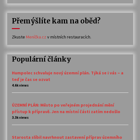
Přemýšlíte kam na oběd?
Zkuste
Meníčka.cz
v místních restauracích.
Populární články
Humpolec schvaluje nový územní plán. Týká se i vás – a
teď je čas se ozvat
4.6k views
ÚZEMNÍ PLÁN: Město po veřejném projednání mění
přístup k přípravě. Jen na místní části zatím nedošlo
3.3k views
Starosta slíbil navrhnout zastavení příprav územního