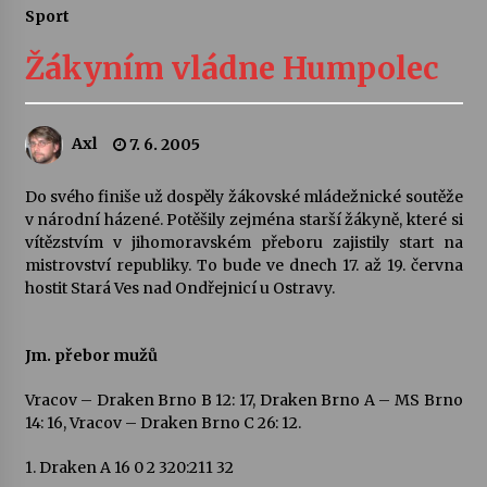
Sport
Letní koncerty ve Stromovce: Ars Camerata a
Sukuba Ensemble
Žákyním vládne Humpolec
4. 8. 2026
Vernisáž výstavy Josefíny Duškové: Stávám se
Axl
7. 6. 2005
kapkou
30. 7. 2026
Do svého finiše už dospěly žákovské mládežnické soutěže
v národní házené. Potěšily zejména starší žákyně, které si
Veselí muzikanti
vítězstvím v jihomoravském přeboru zajistily start na
30. 7. 2026
mistrovství republiky. To bude ve dnech 17. až 19. června
hostit Stará Ves nad Ondřejnicí u Ostravy.
Pozvánka na integrační festival Quijotova
šedesátka: 28. 7.–1. 8. 2026
Jm. přebor mužů
28. 7. 2026
Vracov – Draken Brno B 12: 17, Draken Brno A – MS Brno
14: 16, Vracov – Draken Brno C 26: 12.
Letní koncerty ve Stromovce: Kolchoz a
Jenakaši
1. Draken A 16 0 2 320:211 32
28. 7. 2026