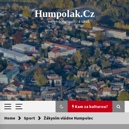
Skip
to
Humpolak.cz
content
. . . . . nejen o Humpolci a okolí
Kam za kulturou?
Home
Sport
Žákyním vládne Humpolec
Kam za kulturou?