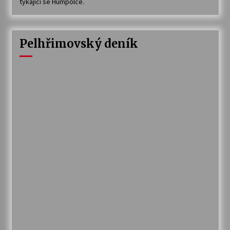
týkající se Humpolce.
Pelhřimovský deník