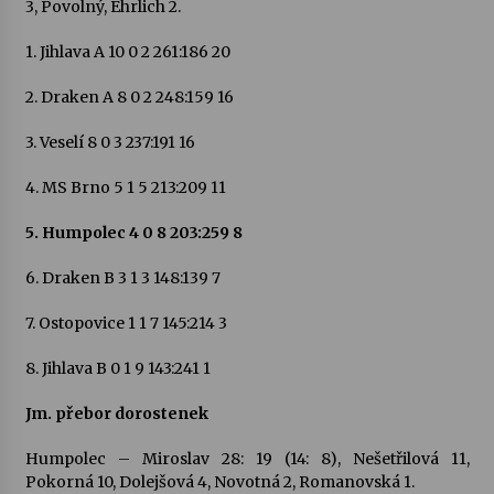
3, Povolný, Ehrlich 2.
1. Jihlava A 10 0 2 261:186 20
Varhanní recitál Michala Novenka v Klášteře
Želiv
3. 7. 2026
2. Draken A 8 0 2 248:159 16
3. Veselí 8 0 3 237:191 16
Petr Adamec – Malovaný svět
30. 6. 2026
4. MS Brno 5 1 5 213:209 11
5. Humpolec 4 0 8 203:259 8
6. Draken B 3 1 3 148:139 7
7. Ostopovice 1 1 7 145:214 3
8. Jihlava B 0 1 9 143:241 1
Jm. přebor dorostenek
Humpolec – Miroslav 28: 19 (14: 8), Nešetřilová 11,
Pokorná 10, Dolejšová 4, Novotná 2, Romanovská 1.