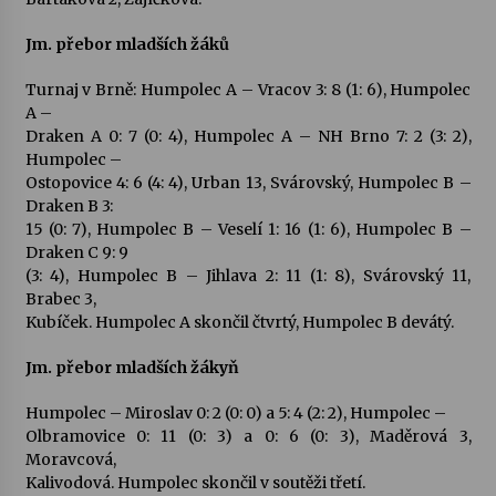
Jm. přebor mladších žáků
Turnaj v Brně: Humpolec A – Vracov 3: 8 (1: 6), Humpolec
A –
Draken A 0: 7 (0: 4), Humpolec A – NH Brno 7: 2 (3: 2),
Humpolec –
Ostopovice 4: 6 (4: 4), Urban 13, Svárovský, Humpolec B –
Draken B 3:
15 (0: 7), Humpolec B – Veselí 1: 16 (1: 6), Humpolec B –
Draken C 9: 9
(3: 4), Humpolec B – Jihlava 2: 11 (1: 8), Svárovský 11,
Brabec 3,
Kubíček. Humpolec A skončil čtvrtý, Humpolec B devátý.
Jm. přebor mladších žákyň
Humpolec – Miroslav 0: 2 (0: 0) a 5: 4 (2: 2), Humpolec –
Olbramovice 0: 11 (0: 3) a 0: 6 (0: 3), Maděrová 3,
Moravcová,
Kalivodová. Humpolec skončil v soutěži třetí.