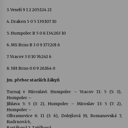
3. Veselí 9 1 2 205:124 21
4. Draken 5 0 5 139:107 10
5. Humpolec B 5 0 8 134:263 10
6. MS Brno B 3 0 9 177:201 6
7. Vracov 3 0 10 76:241 6
8. NH Brno 0 0 9 26:164 0
Jm. přebor starších žákyň
Turnaj v Miroslavi: Humpolec – Vracov 11: 5 (5: 3),
Humpolec –
Jihlava 5: 5 (3: 2), Humpolec – Miroslav 13: 5 (7: 2),
Humpolec –
Olbramovice 6: 11 (3: 6), Dolejšová 19, Romanovská 7,
Kudrnová 6,
Bartáková 2, Zajíčková.