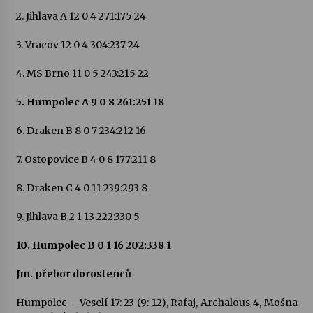
2. Jihlava A 12 0 4 271:175 24
Votavžatský ploty
3. Vracov 12 0 4 304:237 24
23. 7. 2026
4. MS Brno 11 0 5 243:215 22
Letní koncerty ve Stromovce: Rufus Miller
5. Humpolec A 9 0 8 261:251 18
22. 7. 2026
6. Draken B 8 0 7 234:212 16
Vysočinka
7. Ostopovice B 4 0 8 177:211 8
17. 7. 2026
8. Draken C 4 0 11 239:293 8
9. Jihlava B 2 1 13 222:330 5
Ozvěny prázdnin
14. 7. 2026
10. Humpolec B 0 1 16 202:338 1
Jm. přebor dorostenců
Za kulturou kousek za Humpolec. V Želivě ožije
odkaz Josefa Čapka
Humpolec – Veselí 17: 23 (9: 12), Rafaj, Archalous 4, Mošna
13. 7. 2026