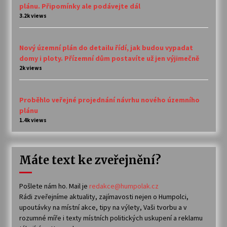
plánu. Připomínky ale podávejte dál
3.2k views
Nový územní plán do detailu řídí, jak budou vypadat
domy i ploty. Přízemní dům postavíte už jen výjimečně
2k views
Proběhlo veřejné projednání návrhu nového územního
plánu
1.4k views
Máte text ke zveřejnění?
Pošlete nám ho. Mail je
redakce@humpolak.cz
Rádi zveřejníme aktuality, zajímavosti nejen o Humpolci,
upoutávky na místní akce, tipy na výlety, Vaši tvorbu a v
rozumné míře i texty místních politických uskupení a reklamu