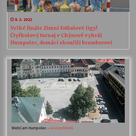
8. 3. 2022
Velké finále Zimní fotbalové ligy!
Čtyřkolový turnaj v Chýnově vyhrál
Humpolec, domácí skončili bramboroví
WebCam Humpolec -
více pohledů