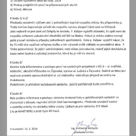
Votavžatský ploty
23. 7. 2026
Letní koncerty ve Stromovce: Rufus Miller
22. 7. 2026
Vysočinka
17. 7. 2026
Ozvěny prázdnin
14. 7. 2026
Za kulturou kousek za Humpolec. V Želivě ožije
odkaz Josefa Čapka
13. 7. 2026