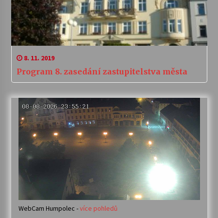
8. 11. 2019
Program 8. zasedání zastupitelstva města
WebCam Humpolec -
více pohledů