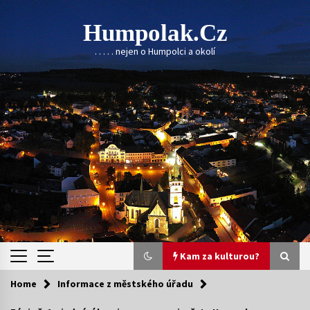
Skip
to
Humpolak.cz
content
. . . . . nejen o Humpolci a okolí
Kam za kulturou?
Home
Informace z městského úřadu
Kam za kulturou?