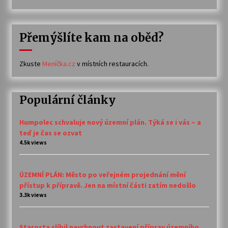
Přemýšlíte kam na oběd?
Zkuste
Meníčka.cz
v místních restauracích.
Populární články
Humpolec schvaluje nový územní plán. Týká se i vás – a
teď je čas se ozvat
4.5k views
ÚZEMNÍ PLÁN: Město po veřejném projednání mění
přístup k přípravě. Jen na místní části zatím nedošlo
3.3k views
Starosta slíbil navrhnout zastavení příprav územního