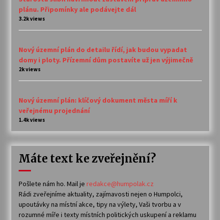
plánu. Připomínky ale podávejte dál
3.2k views
Nový územní plán do detailu řídí, jak budou vypadat
domy i ploty. Přízemní dům postavíte už jen výjimečně
2k views
Nový územní plán: klíčový dokument města míří k
veřejnému projednání
1.4k views
Máte text ke zveřejnění?
Pošlete nám ho. Mail je
redakce@humpolak.cz
Rádi zveřejníme aktuality, zajímavosti nejen o Humpolci,
upoutávky na místní akce, tipy na výlety, Vaši tvorbu a v
rozumné míře i texty místních politických uskupení a reklamu