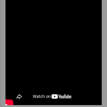
Votavžatský ploty
23. 7. 2026
Letní koncerty ve Stromovce: Rufus Miller
22. 7. 2026
Vysočinka
17. 7. 2026
Ozvěny prázdnin
14. 7. 2026
Za kulturou kousek za Humpolec. V Želivě ožije
odkaz Josefa Čapka
13. 7. 2026