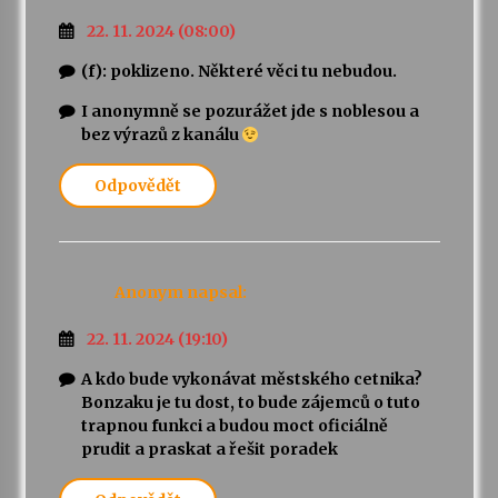
22. 11. 2024 (08:00)
(f): poklizeno. Některé věci tu nebudou.
I anonymně se pozurážet jde s noblesou a
bez výrazů z kanálu
Odpovědět
Anonym
napsal:
22. 11. 2024 (19:10)
A kdo bude vykonávat městského cetnika?
Bonzaku je tu dost, to bude zájemců o tuto
trapnou funkci a budou moct oficiálně
prudit a praskat a řešit poradek