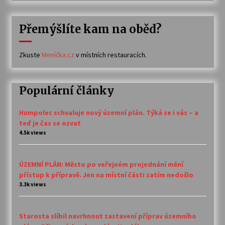
Přemýšlíte kam na oběd?
Zkuste
Meníčka.cz
v místních restauracích.
Populární články
Humpolec schvaluje nový územní plán. Týká se i vás – a
teď je čas se ozvat
4.5k views
ÚZEMNÍ PLÁN: Město po veřejném projednání mění
přístup k přípravě. Jen na místní části zatím nedošlo
3.3k views
Starosta slíbil navrhnout zastavení příprav územního