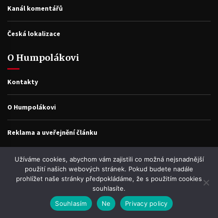
Kanál komentářů
Česká lokalizace
O Humpolákovi
Kontakty
O Humpolákovi
Reklama a uveřejnění článku
nejen v Humpolci
Užíváme cookies, abychom vám zajistili co možná nejsnadnější
použití našich webových stránek. Pokud budete nadále
prohlížet naše stránky předpokládáme, že s použitím cookies
Najdete ZDE popis zajímavých míst, informací, pověstí, historek a
souhlasíte.
fotografíí, které se k nim váží.
Souhlasím
Ne
Privacy policy