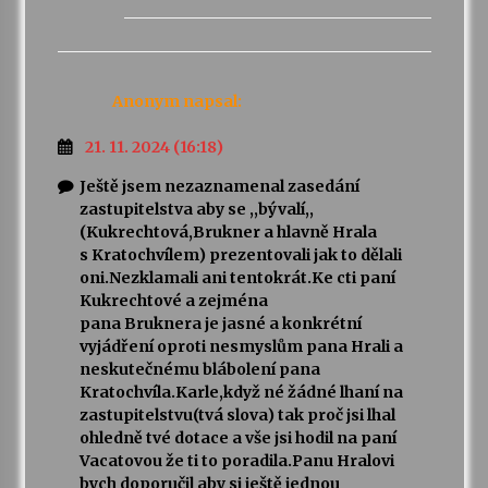
Anonym
napsal:
21. 11. 2024 (16:18)
Ještě jsem nezaznamenal zasedání
zastupitelstva aby se ,,bývalí,,
(Kukrechtová,Brukner a hlavně Hrala
s Kratochvílem) prezentovali jak to dělali
oni.Nezklamali ani tentokrát.Ke cti paní
Kukrechtové a zejména
pana Bruknera je jasné a konkrétní
vyjádření oproti nesmyslům pana Hrali a
neskutečnému blábolení pana
Kratochvíla.Karle,když né žádné lhaní na
zastupitelstvu(tvá slova) tak proč jsi lhal
ohledně tvé dotace a vše jsi hodil na paní
Vacatovou že ti to poradila.Panu Hralovi
bych doporučil aby si ještě jednou