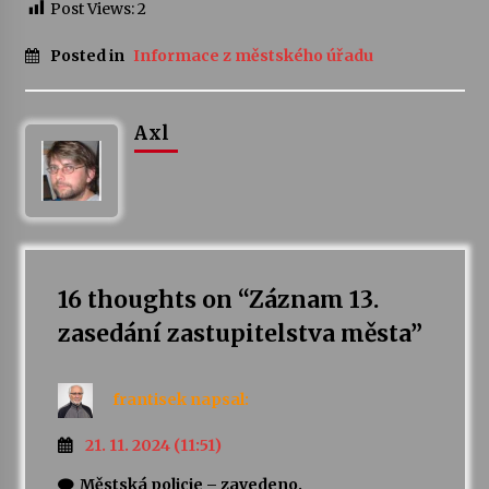
Post Views:
2
Varhanní recitál Michala Novenka v Klášteře
Posted in
Informace z městského úřadu
Želiv
3. 7. 2026
Axl
Petr Adamec – Malovaný svět
30. 6. 2026
16 thoughts on “
Záznam 13.
zasedání zastupitelstva města
”
frantisek
napsal:
21. 11. 2024 (11:51)
Městská policie – zavedeno.