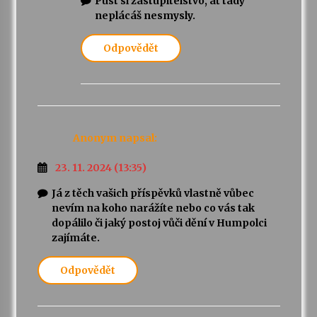
Pust si zastupitelstvo, ať tady
neplácáš nesmysly.
Odpovědět
Anonym
napsal:
23. 11. 2024 (13:35)
Já z těch vašich příspěvků vlastně vůbec
nevím na koho narážíte nebo co vás tak
dopálilo či jaký postoj vůči dění v Humpolci
zajímáte.
Odpovědět