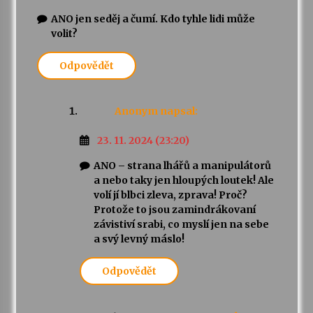
ANO jen seděj a čumí. Kdo tyhle lidi může
volit?
Odpovědět
Anonym
napsal:
23. 11. 2024 (23:20)
ANO – strana lhářů a manipulátorů
a nebo taky jen hloupých loutek! Ale
volí jí blbci zleva, zprava! Proč?
Protože to jsou zamindrákovaní
závistiví srabi, co myslí jen na sebe
a svý levný máslo!
Odpovědět