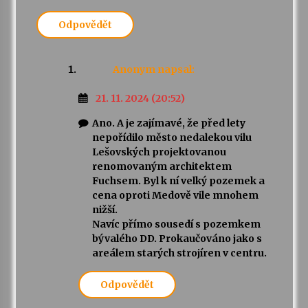
Odpovědět
Anonym
napsal:
21. 11. 2024 (20:52)
Ano. A je zajímavé, že před lety
nepořídilo město nedalekou vilu
Lešovských projektovanou
renomovaným architektem
Fuchsem. Byl k ní velký pozemek a
cena oproti Medově vile mnohem
nižší.
Navíc přímo sousedí s pozemkem
bývalého DD. Prokaučováno jako s
areálem starých strojíren v centru.
Odpovědět