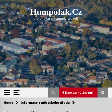
Skip
to
Humpolak.cz
content
. . . . . nejen o Humpolci a okolí
Kam za kulturou?
Home
Informace z městského úřadu
Kam za kulturou?