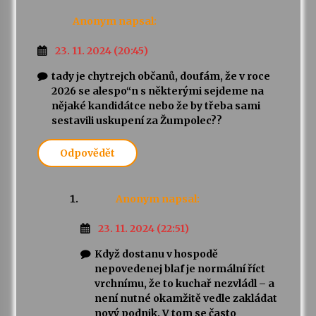
Anonym
napsal:
23. 11. 2024 (20:45)
tady je chytrejch občanů, doufám, že v roce
2026 se alespo“n s některými sejdeme na
nějaké kandidátce nebo že by třeba sami
sestavili uskupení za Žumpolec??
Odpovědět
Anonym
napsal:
23. 11. 2024 (22:51)
Když dostanu v hospodě
nepovedenej blaf je normální říct
vrchnímu, že to kuchař nezvládl – a
není nutné okamžitě vedle zakládat
nový podnik. V tom se často