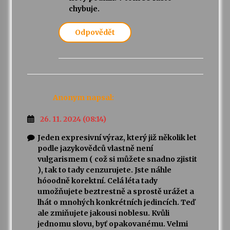
chybuje.
Odpovědět
Anonym
napsal:
26. 11. 2024 (08:14)
Jeden expresivní výraz, který již několik let
podle jazykovědců vlastně není
vulgarismem ( což si můžete snadno zjistit
), tak to tady cenzurujete. Jste náhle
hóoodně korektní. Celá léta tady
umožňujete beztrestně a sprostě urážet a
lhát o mnohých konkrétních jedincích. Teď
ale zmiňujete jakousi noblesu. Kvůli
jednomu slovu, byť opakovanému. Velmi