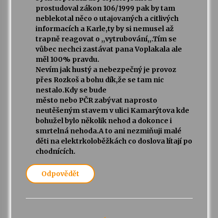
prostudoval zákon 106/1999 pak by tam
neblekotal něco o utajovaných a citlivých
informacích a Karle,ty by si nemusel až
trapně reagovat o ,,vytrubování,,.Tím se
vůbec nechci zastávat pana Voplakala ale
měl 100% pravdu.
Nevím jak hustý a nebezpečný je provoz
přes Rozkoš a bohu dík,že se tam nic
nestalo.Kdy se bude
město nebo PČR zabývat naprosto
neutěšeným stavem v ulici Kamarýtova kde
bohužel bylo několik nehod a dokonce i
smrtelná nehoda.A to ani nezmiňuji malé
děti na elektrkoloběžkách co doslova lítají po
chodnících.
Odpovědět