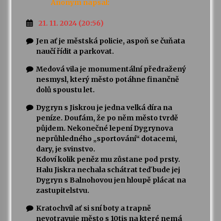
Anonym
napsal:
21. 11. 2024 (20:56)
Jen ať je městská policie, aspoň se čuňata
naučí řídit a parkovat.
Medová vila je monumentální předražený
nesmysl, který město potáhne finančně
dolů spoustu let.
Dygryn s Jiskrou je jedna velká díra na
peníze. Doufám, že po něm město tvrdě
půjdem. Nekonečné lepení Dygrynova
neprůhledného „sportování“ dotacemi,
dary, je svinstvo.
Kdoví kolik peněz mu zůstane pod prsty.
Halu Jiskra nechala schátrat teď bude jej
Dygryn s Balnohovou jen hloupě plácat na
zastupitelstvu.
Kratochvíl ať si sní boty a trapně
nevotravuje město s 10tis na které nemá