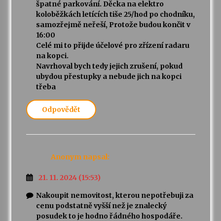
špatné parkování. Děcka na elektro
koloběžkách letících tiše 25/hod po chodníku,
samozřejmě neřeší, Protože budou končit v
16:00
Celé mi to přijde účelové pro zřízení radaru
na kopci.
Navrhoval bych tedy jejich zrušení, pokud
ubydou přestupky a nebude jich na kopci
třeba
Odpovědět
Anonym
napsal:
21. 11. 2024 (15:53)
Nakoupit nemovitost, kterou nepotřebuji za
cenu podstatně vyšší než je znalecký
posudek to je hodno řádného hospodáře.