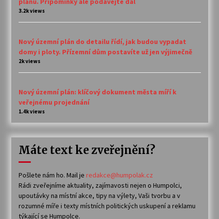
plánu. Připomínky ale podávejte dál
3.2k views
Nový územní plán do detailu řídí, jak budou vypadat
domy i ploty. Přízemní dům postavíte už jen výjimečně
2k views
Nový územní plán: klíčový dokument města míří k
veřejnému projednání
1.4k views
Máte text ke zveřejnění?
Pošlete nám ho. Mail je
redakce@humpolak.cz
Rádi zveřejníme aktuality, zajímavosti nejen o Humpolci,
upoutávky na místní akce, tipy na výlety, Vaši tvorbu a v
rozumné míře i texty místních politických uskupení a reklamu
týkající se Humpolce.