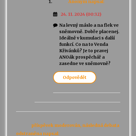
Anonym
napsal:
24. 11. 2024 (00:32)
Na levný máslo a na flek ve
sněmovně. Dobře placenej.
Ideálně v kumulaci s další
funkcí. Co na to Venda
Křivánků? Je to pravej
ANOák prospěchář a
zasedne ve sněmovně?
Odpovědět
příspěvek moderován, následná debata
odstraněna
napsal: