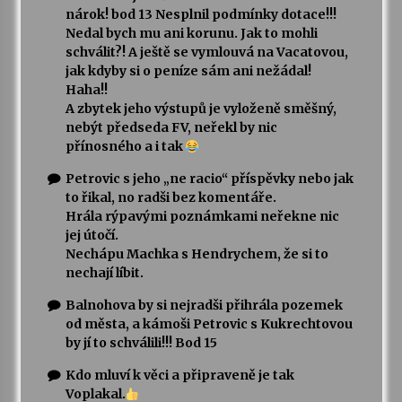
nárok! bod 13 Nesplnil podmínky dotace!!!
Nedal bych mu ani korunu. Jak to mohli
schválit?! A ještě se vymlouvá na Vacatovou,
jak kdyby si o peníze sám ani nežádal!
Haha!!
A zbytek jeho výstupů je vyloženě směšný,
nebýt předseda FV, neřekl by nic
přínosného a i tak
Petrovic s jeho „ne racio“ příspěvky nebo jak
to řikal, no radši bez komentáře.
Hrála rýpavými poznámkami neřekne nic
jej útočí.
Nechápu Machka s Hendrychem, že si to
nechají líbit.
Balnohova by si nejradši přihrála pozemek
od města, a kámoši Petrovic s Kukrechtovou
by jí to schválili!!! Bod 15
Kdo mluví k věci a připraveně je tak
Voplakal.