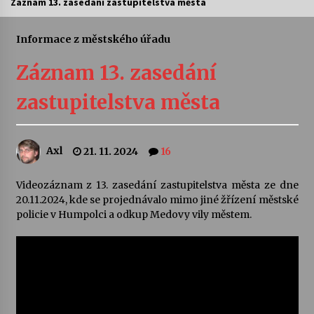
Záznam 13. zasedání zastupitelstva města
Letní koncerty ve Stromovce: Ars Camerata a
Sukuba Ensemble
Informace z městského úřadu
4. 8. 2026
Záznam 13. zasedání
Vernisáž výstavy Josefíny Duškové: Stávám se
zastupitelstva města
kapkou
30. 7. 2026
Axl
21. 11. 2024
16
Veselí muzikanti
30. 7. 2026
Videozáznam z 13. zasedání zastupitelstva města ze dne
20.11.2024, kde se projednávalo mimo jiné žřízení městské
policie v Humpolci a odkup Medovy vily městem.
Pozvánka na integrační festival Quijotova
šedesátka: 28. 7.–1. 8. 2026
28. 7. 2026
Letní koncerty ve Stromovce: Kolchoz a
Jenakaši
28. 7. 2026