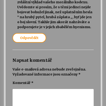
zvláštní výklad vašeho morálního kodexu.
Uvědomte si prosím, že s těmi jedinci nejde
bojovat bohužel jinak, než uplatněním hesla
“ na hrubý pytel, hrubá záplata „, byť jde jen
o boj slovní. Takhle jim akorát nahráváte a
podporujete je v jejich zbabělém hyenismu.
Odpovědět
Napsat komentář
Vaše e-mailová adresa nebude zveřejněna.
Vyžadované informace jsou označeny
*
Komentář
*