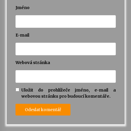
Jméno
Varhanní recitál Michala Novenka v Klášteře
Želiv
3. 7. 2026
E-mail
Petr Adamec – Malovaný svět
30. 6. 2026
Webová stránka
Uložit do prohlížeče jméno, e-mail a
webovou stránku pro budoucí komentáře.