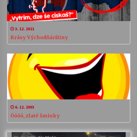
3. 12. 2021
Krásy Východňárštiny
6. 12. 2003
Óóóó, zlaté šminky