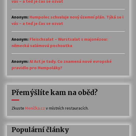
vás – a teď je čas se ozvat
Anonym
:
Humpolec schvaluje nový územní plán. Týká se i
vás – a teď je čas se ozvat
Anonym
:
Fleischsalat – Wurstsalat s majonézou:
německá salámová pochoutka
Anonym
:
AI Act je tady. Co znamená nové evropské
pravidlo pro Humpoláky?
Přemýšlíte kam na oběd?
Zkuste
Meníčka.cz
v místních restauracích.
Populární články