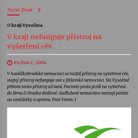
Next Post
O kraji Vysočina
V kraji nefunguje přístroj na
vyšetření cév
Po Úno 2 , 2004
V havlíčkobrodské nemocnici se rozbil přístroj na vyšetření cév,
stejný přístroj nefunguje ani v jihlavské nemocnici. Na Vysočině
přitom tento přístroj už není. Pacienti proto jezdí na vyšetření
do Brna či Hradce Králové. Zadlužené nemocnice nemají peníze
na součástky a opravu. Post Views: 1