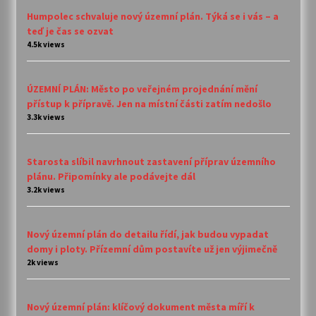
Humpolec schvaluje nový územní plán. Týká se i vás – a
teď je čas se ozvat
4.5k views
ÚZEMNÍ PLÁN: Město po veřejném projednání mění
přístup k přípravě. Jen na místní části zatím nedošlo
3.3k views
Starosta slíbil navrhnout zastavení příprav územního
plánu. Připomínky ale podávejte dál
3.2k views
Nový územní plán do detailu řídí, jak budou vypadat
domy i ploty. Přízemní dům postavíte už jen výjimečně
2k views
Nový územní plán: klíčový dokument města míří k