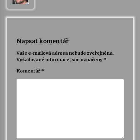
Votavžatský ploty
23. 7. 2026
Napsat komentář
Letní koncerty ve Stromovce: Rufus Miller
22. 7. 2026
Vaše e-mailová adresa nebude zveřejněna.
Vyžadované informace jsou označeny
*
Vysočinka
Komentář
*
17. 7. 2026
Ozvěny prázdnin
14. 7. 2026
Za kulturou kousek za Humpolec. V Želivě ožije
odkaz Josefa Čapka
13. 7. 2026