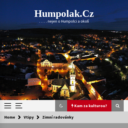
Skip
to
Humpolak.cz
content
. . . . . nejen o Humpolci a okolí
Kam za kulturou?
Home
Vtipy
Zimní radovánky
Kam za kulturou?