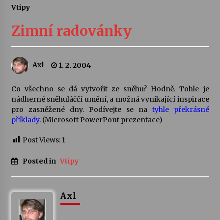
Vtipy
Letní koncerty ve Stromovce: Ars Camerata a
Sukuba Ensemble
Zimní radovánky
4. 8. 2026
Vernisáž výstavy Josefíny Duškové: Stávám se
Axl
1. 2. 2004
kapkou
30. 7. 2026
Co všechno se dá vytvořit ze sněhu? Hodně. Tohle je
nádherné sněhuláččí umění, a možná vynikající inspirace
Veselí muzikanti
pro zasněžené dny. Podívejte se na
tyhle překrásné
30. 7. 2026
příklady
. (Microsoft PowerPont prezentace)
Post Views:
1
Pozvánka na integrační festival Quijotova
šedesátka: 28. 7.–1. 8. 2026
Posted in
Vtipy
28. 7. 2026
Axl
Letní koncerty ve Stromovce: Kolchoz a
Jenakaši
28. 7. 2026