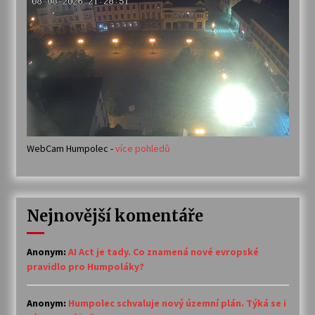
WebCam Humpolec -
více pohledů
Nejnovější komentáře
Anonym
:
AI Act je tady. Co znamená nové evropské
pravidlo pro Humpoláky?
Anonym
:
Humpolec schvaluje nový územní plán. Týká se i