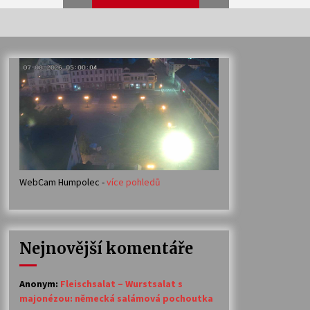
Veselí muzikanti
30. 7. 2026
Votavžatský ploty
23. 7. 2026
WebCam Humpolec -
více pohledů
Ozvěny prázdnin
14. 7. 2026
Nejnovější komentáře
Petr Adamec – Malovaný svět
30. 6. 2026
Anonym
:
Fleischsalat – Wurstsalat s
majonézou: německá salámová pochoutka