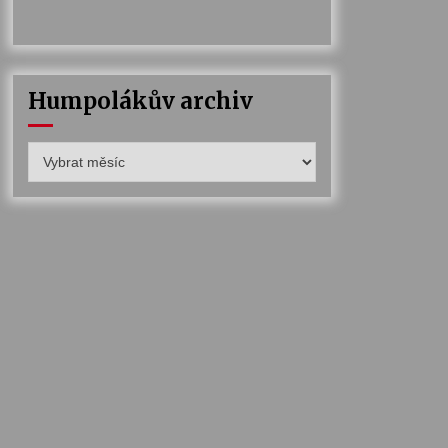
Humpolákův archiv
Humpolákův
archiv