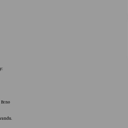
y:
 Brno
švandu.