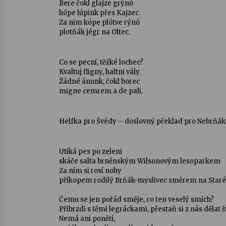
Bere čokl glajze grýnó
hópe lúpink přes Kajzec.
Za nim kópe plótve rýnó
plotňák jégr na Oltec.
Co se pecní, těžké lochec?
Kvaltuj fligny, haltni vály.
Žádné ánunk, čokl borec
migne cemrem a de pali.
Helfka pro Švédy – doslovný překlad pro Nebrňák
Utíká pes po zeleni
skáče salta brněnským Wilsonovým lesoparkem
Za ním si rosí nohy
příkopem rodilý Brňák-myslivec směrem na Staré
Čemu se jen pořád směje, co ten veselý smích?
Přibrzdi s těmi legráckami, přestaň si z nás dělat 
Nemá ani ponětí,