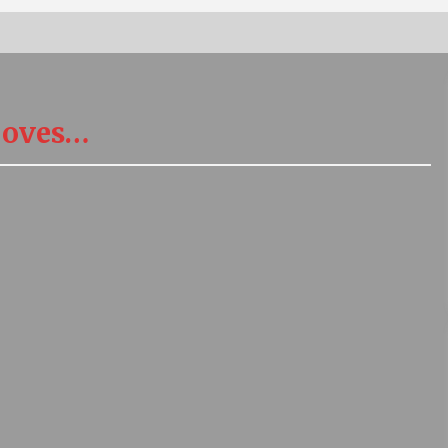
Vernisáž výstavy Josefíny Duškové:
Stávám se kapkou
 oves…
30. 7. 2026
Letní koncerty ve Stromovce:
Kolchoz a Jenakaši
28. 7. 2026
s
Vysočinka
17. 7. 2026
V
Varhanní recitál Michala Novenka v
Klášteře Želiv
3. 7. 2026