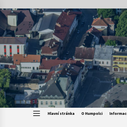
Skip
to
content
Hlavní stránka
O Humpolci
Informac