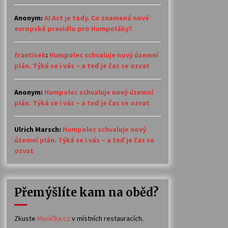
Anonym
:
AI Act je tady. Co znamená nové
evropské pravidlo pro Humpoláky?
frantisek
:
Humpolec schvaluje nový územní
plán. Týká se i vás – a teď je čas se ozvat
Anonym
:
Humpolec schvaluje nový územní
plán. Týká se i vás – a teď je čas se ozvat
Ulrich Marsch
:
Humpolec schvaluje nový
územní plán. Týká se i vás – a teď je čas se
ozvat
Přemýšlíte kam na oběd?
Zkuste
Meníčka.cz
v místních restauracích.