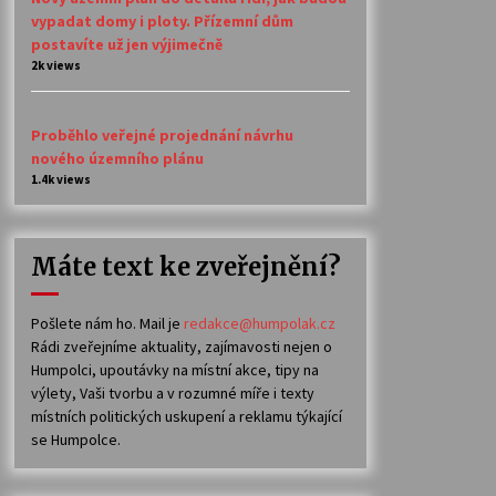
vypadat domy i ploty. Přízemní dům
postavíte už jen výjimečně
2k views
Proběhlo veřejné projednání návrhu
nového územního plánu
1.4k views
Máte text ke zveřejnění?
Pošlete nám ho. Mail je
redakce@humpolak.cz
Rádi zveřejníme aktuality, zajímavosti nejen o
Humpolci, upoutávky na místní akce, tipy na
výlety, Vaši tvorbu a v rozumné míře i texty
místních politických uskupení a reklamu týkající
se Humpolce.