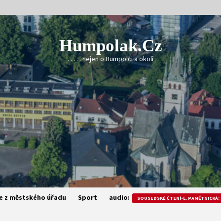
Humpolak.cz
. . . . . nejen o Humpolci a okolí
e z městského úřadu
Sport
audio:
SOUSEDSKÉ ČTENÍ-L. PAMĚTNICKÁ: 