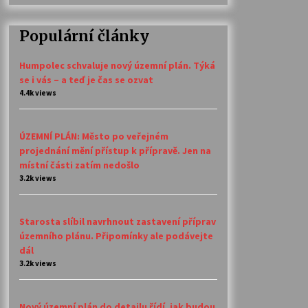
Populární články
Humpolec schvaluje nový územní plán. Týká
se i vás – a teď je čas se ozvat
4.4k views
ÚZEMNÍ PLÁN: Město po veřejném
projednání mění přístup k přípravě. Jen na
místní části zatím nedošlo
3.2k views
Starosta slíbil navrhnout zastavení příprav
územního plánu. Připomínky ale podávejte
dál
3.2k views
Nový územní plán do detailu řídí, jak budou