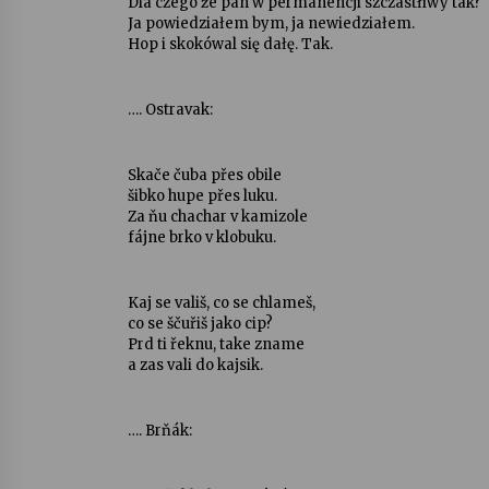
Dla czego že pan w permanencji szczastłiwy tak?
Ja powiedziałem bym, ja newiedziałem.
Hop i skokówal się dałę. Tak.
…. Ostravak:
Skače čuba přes obile
šibko hupe přes luku.
Za ňu chachar v kamizole
fájne brko v klobuku.
Kaj se vališ, co se chlameš,
co se ščuřiš jako cip?
Prd ti řeknu, take zname
a zas vali do kajsik.
…. Brňák: