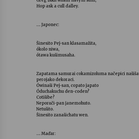
Greg Bikh wham navym sum,
Hop ask a cull dalley.
…. Japonec:
Šinesito Pej-san klasamažita,
ókolo niwa,
ótawa kušimusaha.
Zapatama samurai cokamizoluma načepici našiša
perojako dekoraci.
Ówinaši Pej-san, copato japato
Óduchakuchu den-coden?
Cotišibe?
Neporuči-pan janemohuto.
Netušito.
Šinesito zanašichatu wen.
…. Maďar: