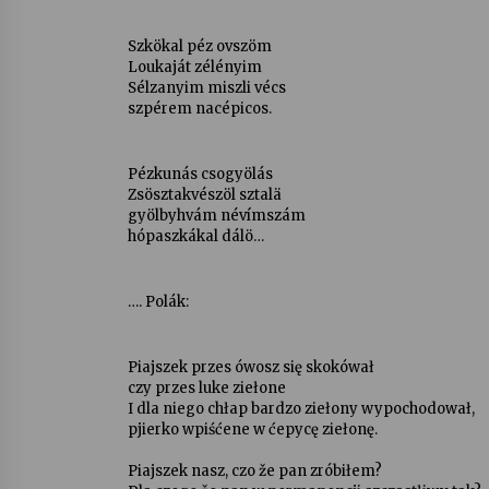
Szkökal péz ovszöm
Loukaját zélényim
Sélzanyim miszli vécs
szpérem nacépicos.
Pézkunás csogyölás
Zsösztakvészöl sztalä
gyölbyhvám névímszám
hópaszkákal dálö…
…. Polák:
Piajszek przes ówosz się skokówał
czy przes luke ziełone
I dla niego chłap bardzo ziełony wypochodował,
pjierko wpiśćene w ćepycę ziełonę.
Piajszek nasz, czo že pan zróbiłem?