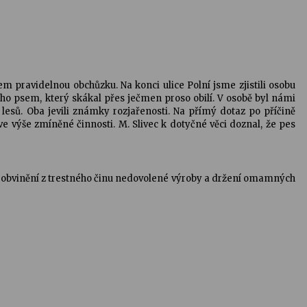
kem pravidelnou obchůzku. Na konci ulice Polní jsme zjistili osobu
eho psem, který skákal přes ječmen proso obilí. V osobě byl námi
lesů. Oba jevili známky rozjařenosti. Na přímý dotaz po příčině
 ve výše zmíněné činnosti. M. Slivec k dotyčné věci doznal, že pes
ní obvinění z trestného činu nedovolené výroby a držení omamných