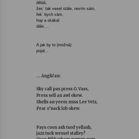
děláš,
žes´ tak vesel stále, nevím sám,
řek´ bych vám,
hop a skákal
dále….
A jak by to (možná)
pojal…
…. Angličan:
Sky call pas press O. Vass,
Press sell an awl okew.
Shells an yeem miss Lee Vetz,
Pear o’nack lob okew.
Pays coon ash tsod yellash,
jazz tuck wessel stalley?