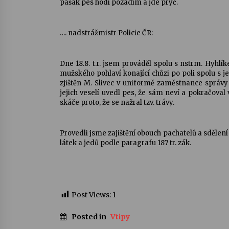
pašák pes hodí pozadím a jde pryč.
…. nadstrážmistr Policie ČR:
Dne 18.8. t.r. jsem prováděl spolu s nstrm. Hyhlí
mužského pohlaví konající chůzi po poli spolu s j
zjištěn M. Slivec v uniformě zaměstnance správy 
jejich veselí uvedl pes, že sám neví a pokračoval
skáče proto, že se nažral tzv. trávy.
Provedli jsme zajištění obouch pachatelů a sděle
látek a jedů podle paragrafu 187 tr. zák.
Post Views:
1
Posted in
Vtipy