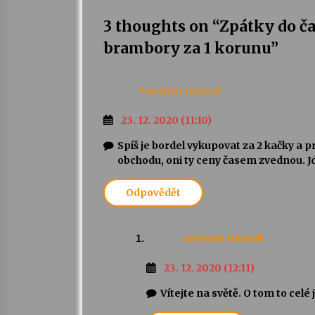
3 thoughts on “
Zpátky do ča
brambory za 1 korunu
”
Anonym
napsal:
23. 12. 2020 (11:10)
Spíš je bordel vykupovat za 2 kačky a pr
obchodu, oni ty ceny časem zvednou. Jde 
Odpovědět
Anonym
napsal:
23. 12. 2020 (12:11)
Vítejte na světě. O tom to celé 