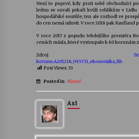
Není to poprvé, kdy proti sobě obchodníci po
lednu se ozvali pekaři kvůli rohlíkům v Lidlu
hospodářské soutěže, ten ale rozhodl ve prospě
do cen nemá mluvit. V roce 2018 pak Kaufland p
V roce 2017 z popudu tehdejšího premiéra Bo
cenách másla, které vystoupalo k 60 korunám za
Zdroj:
h
korunu.A201218_095751_ekonomika_fih
Post Views:
33
Posted in
Různé
Axl