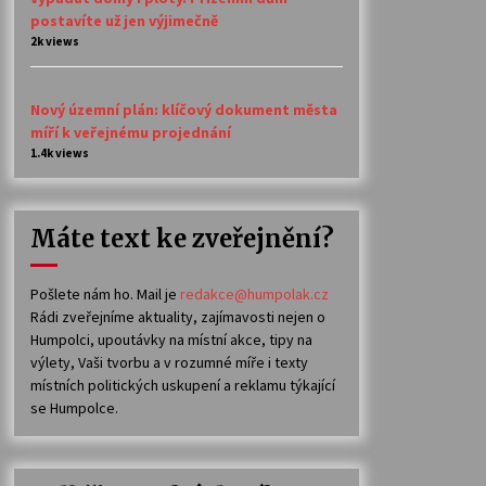
postavíte už jen výjimečně
2k views
Nový územní plán: klíčový dokument města
míří k veřejnému projednání
1.4k views
Máte text ke zveřejnění?
Pošlete nám ho. Mail je
redakce@humpolak.cz
Rádi zveřejníme aktuality, zajímavosti nejen o
Humpolci, upoutávky na místní akce, tipy na
výlety, Vaši tvorbu a v rozumné míře i texty
místních politických uskupení a reklamu týkající
se Humpolce.