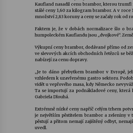
Kaufland nasadil cenu brambor, kterou trumfl i 
stálé ceny 1,60 za kilogram brambor. A v roce 
množství 2,83 koruny a ceny se začaly rok od ro
Faktem je, že v dobách normalizace šlo o bra
humpoleckém Kauflandu jsou „dvojkové“. Zeměd
Výkupní ceny brambor, dodávané přímo od země
ve slevových akcích obchodních řetězců se běž
nabízejí za cenu dopravy.
„Je to dáno přebytkem brambor v Evropě, jel
vzhledem k uzavřenému gastro sektoru. Podobné 
vidět u vepřového masa, kdy Německo nevyváží
Ta se importují za podnákladové ceny, která 
Gabriela Dlouhá.
Extrémně nízké ceny napříč celým trhem potvrd
je největším pěstitelem brambor a zeleniny v 
pěstují a přitom nemají zajištěný odbyt, nemaj
uvedl.