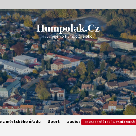
Humpolak.cz
. . . . . nejen o Humpolci a okolí
e z městského úřadu
Sport
audio:
SOUSEDSKÉ ČTENÍ-L. PAMĚTNICKÁ: 