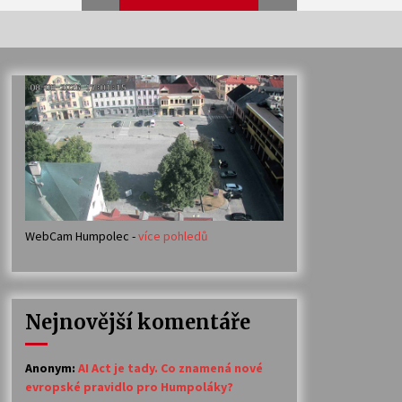
Veselí muzikanti
30. 7. 2026
Votavžatský ploty
23. 7. 2026
WebCam Humpolec -
více pohledů
Ozvěny prázdnin
14. 7. 2026
Nejnovější komentáře
Petr Adamec – Malovaný svět
30. 6. 2026
Anonym
:
AI Act je tady. Co znamená nové
evropské pravidlo pro Humpoláky?