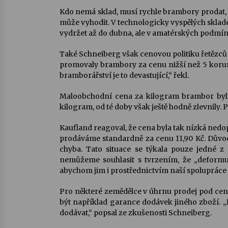
Kdo nemá sklad, musí rychle brambory prodat, 
může vyhodit. V technologicky vyspělých sklad
vydržet až do dubna, ale v amatérských podmín
Také Schneiberg však cenovou politiku řetězců k
promovaly brambory za cenu nižší než 5 korun, 
bramborářství je to devastující,“ řekl.
Maloobchodní cena za kilogram brambor byla 
kilogram, od té doby však ještě hodně zlevnily.
Kaufland reagoval, že cena byla tak nízká nedo
prodáváme standardně za cenu 11,90 Kč. Dův
chyba. Tato situace se týkala pouze jedné z
nemůžeme souhlasit s tvrzením, že „deformu
abychom jim i prostřednictvím naší spolupráce 
Pro některé zemědělce v úhrnu prodej pod ce
být například garance dodávek jiného zboží. 
dodávat,“ popsal ze zkušenosti Schneiberg.