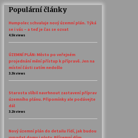
Populární články
Humpolec schvaluje nový územní plán. Týká
se i vás – a teď je čas se ozvat
4.5k views
ÚZEMNÍ PLÁN: Město po veřejném
projednání mění přístup k přípravě. Jen na
místní části zatím nedošlo
3.3k views
Starosta slíbil navrhnout zastavení příprav
územního plánu. Připomínky ale podávejte
dál
3.2k views
Nový územní plán do detailu řídí, jak budou
vypadat domy i ploty. Přízemní dům