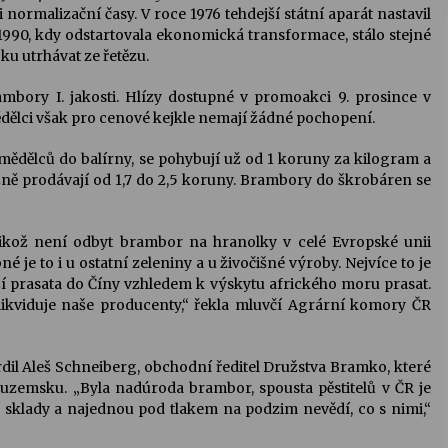
normalizační časy. V roce 1976 tehdejší státní aparát nastavil
1990, kdy odstartovala ekonomická transformace, stálo stejné
ku utrhávat ze řetězu.
mbory I. jakosti. Hlízy dostupné v promoakci 9. prosince v
ělci však pro cenové kejkle nemají žádné pochopení.
dělců do balírny, se pohybují už od 1 koruny za kilogram a
ně prodávají od 1,7 do 2,5 koruny. Brambory do škrobáren se
ikož není odbyt brambor na hranolky v celé Evropské unii
je to i u ostatní zeleniny a u živočišné výroby. Nejvíce to je
 prasata do Číny vzhledem k výskytu afrického moru prasat.
likviduje naše producenty,“ řekla mluvčí Agrární komory ČR
il Aleš Schneiberg, obchodní ředitel Družstva Bramko, které
tuzemsku. „Byla nadúroda brambor, spousta pěstitelů v ČR je
í sklady a najednou pod tlakem na podzim nevědí, co s nimi,“