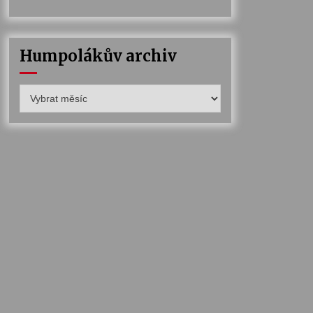
Humpolákův archiv
Humpolákův
archiv