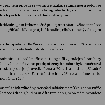
v opačném případě se vystavuje riziku, že zmrznou a potom je
ech a při použití profesionální agrotechniky mohou brambory
kách podlehnou zkáze klidně za dva týdny.
ritizuje. „Je to jednoznačně prodej se ztrátou. Některé řetězce
například Lidl. To je úplně brutální, nikdy to nebývalo a pro
v listopadu podle Českého statistického úřadu 12 korun za
 Prosincová data budou dostupná až v lednu.
patřením. „Jak vidíte přímo na fotografii z prodejny, brambory
odem Vámi zmiňované prodejní ceny brambor byla systémová
 našich prodejen,“ uvedla Renata Maierl a dodala: „Zásadně
jeme trh, naopak. Farmářů si velmi vážíme a dbáme na to,
pomáhali růst.“
nou může být výhodný. Součástí nátlaku na nízkou cenu může
„Řetězce řeknou, buď nám dáte tuto cenu, nebo nám nebudete