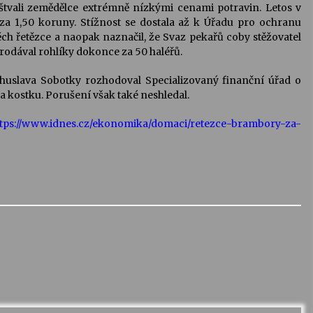
štvali zemědělce extrémně nízkými cenami potravin. Letos v
 za 1,50 koruny. Stížnost se dostala až k Úřadu pro ochranu
ch řetězce a naopak naznačil, že Svaz pekařů coby stěžovatel
rodával rohlíky dokonce za 50 haléřů.
huslava Sobotky rozhodoval Specializovaný finanční úřad o
 kostku. Porušení však také neshledal.
ttps://www.idnes.cz/ekonomika/domaci/retezce-brambory-za-