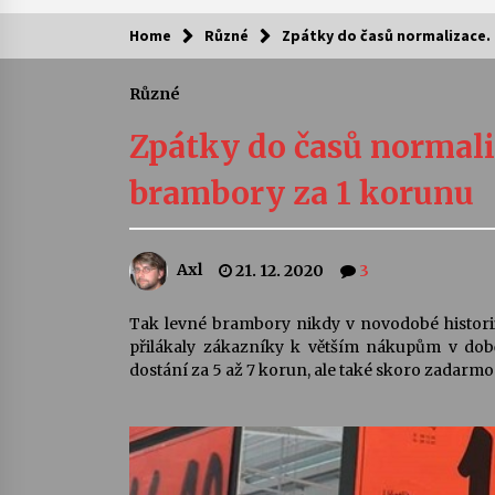
Home
Různé
Zpátky do časů normalizace.
Kam za kulturou?
Různé
Letní koncerty ve Stromovce: Ars
Camerata a Sukuba Ensemble
Zpátky do časů normali
4. 8. 2026
brambory za 1 korunu
Pozvánka na integrační festival
Quijotova šedesátka: 28. 7.–1. 8.
2026
Axl
21. 12. 2020
3
28. 7. 2026
Letní koncerty ve Stromovce: Rufu
Tak levné brambory nikdy v novodobé historii
Miller
přilákaly zákazníky k větším nákupům v dob
22. 7. 2026
dostání za 5 až 7 korun, ale také skoro zadarmo.
Za kulturou kousek za Humpolec. 
Želivě ožije odkaz Josefa Čapka
13. 7. 2026