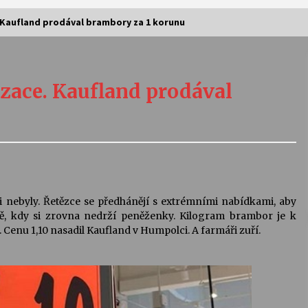
 Kaufland prodával brambory za 1 korunu
Vernisáž výstavy Josefíny Duškové:
Stávám se kapkou
zace. Kaufland prodával
30. 7. 2026
Letní koncerty ve Stromovce:
Kolchoz a Jenakaši
28. 7. 2026
s
Vysočinka
 nebyly. Řetězce se předhánějí s extrémními nabídkami, aby
17. 7. 2026
ě, kdy si zrovna nedrží peněženky. Kilogram brambor je k
 Cenu 1,10 nasadil Kaufland v Humpolci. A farmáři zuří.
V
Varhanní recitál Michala Novenka v
Klášteře Želiv
3. 7. 2026