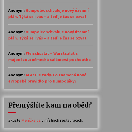
Anonym
:
Humpolec schvaluje nový územní
plán. Týká se i vás – a teď je čas se ozvat
Anonym
:
Humpolec schvaluje nový územní
plán. Týká se i vás – a teď je čas se ozvat
Anonym
:
Fleischsalat – Wurstsalat s
majonézou: německá salámová pochoutka
Anonym
:
AI Act je tady. Co znamená nové
evropské pravidlo pro Humpoláky?
Přemýšlíte kam na oběd?
Zkuste
Meníčka.cz
v místních restauracích.