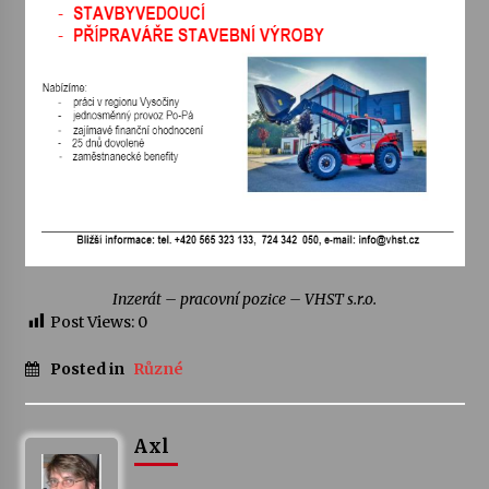
Votavžatský ploty
23. 7. 2026
Letní koncerty ve Stromovce: Rufus Miller
22. 7. 2026
Vysočinka
17. 7. 2026
Inzerát – pracovní pozice – VHST s.r.o.
Post Views:
0
Ozvěny prázdnin
14. 7. 2026
Posted in
Různé
Za kulturou kousek za Humpolec. V Želivě ožije
Axl
odkaz Josefa Čapka
13. 7. 2026