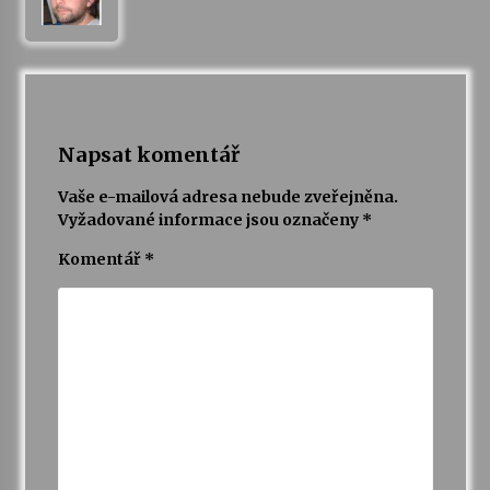
Varhanní recitál Michala Novenka v Klášteře
Želiv
3. 7. 2026
Napsat komentář
Petr Adamec – Malovaný svět
30. 6. 2026
Vaše e-mailová adresa nebude zveřejněna.
Vyžadované informace jsou označeny
*
Komentář
*