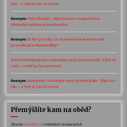
vás – a teď je čas se ozvat
Anonym
:
Fleischsalat – Wurstsalat s majonézou:
německá salámová pochoutka
Anonym
:
AI Act je tady. Co znamená nové evropské
pravidlo pro Humpoláky?
frantisek
:
Humpolec schvaluje nový územní plán. Týká se
i vás – a teď je čas se ozvat
Anonym
:
Humpolec schvaluje nový územní plán. Týká se i
vás – a teď je čas se ozvat
Přemýšlíte kam na oběd?
Zkuste
Meníčka.cz
v místních restauracích.