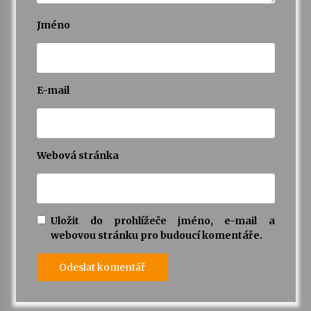
Jméno
E-mail
Webová stránka
Uložit do prohlížeče jméno, e-mail a
webovou stránku pro budoucí komentáře.