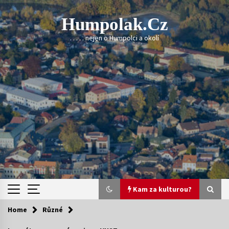
Skip
to
Humpolak.cz
content
. . . . . nejen o Humpolci a okolí
Kam za kulturou?
Home
Různé
Kam za kulturou?