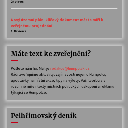
2k views
Nový územní plán: klíčový dokument města míří k
veřejnému projednání
1.4k views
Máte text ke zveřejnění?
Pošlete nám ho. Mail je
redakce@humpolak.cz
Rádi zveřejníme aktuality, zajímavosti nejen o Humpolci,
upoutávky na místní akce, tipy na výlety, Vaši tvorbu a v
rozumné míře i texty místních politických uskupení a reklamu
týkající se Humpolce.
Pelhřimovský deník