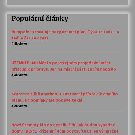
Populární články
Humpolec schvaluje nový územní plán. Týká se i vás – a
teď je čas se ozvat
4.4k views
ÚZEMNÍ PLÁN: Město po veřejném projednání mění
přístup k přípravě. Jen na místní části zatím nedošlo
3.3k views
Starosta slíbil navrhnout zastavení příprav územního
plánu. Připomínky ale podávejte dál
3.2k views
Nový územní plán do detailu řídí, jak budou vypadat
domy i ploty. Přízemní dům postavíte už jen výjimečně