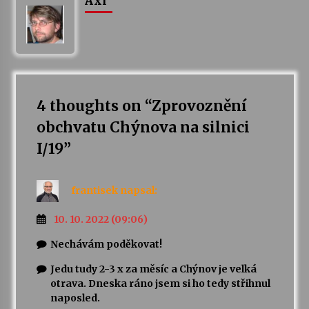
Axl
Varhanní recitál Michala Novenka v Klášteře
Želiv
3. 7. 2026
Petr Adamec – Malovaný svět
4 thoughts on “
Zprovoznění
30. 6. 2026
obchvatu Chýnova na silnici
I/19
”
frantisek
napsal:
10. 10. 2022 (09:06)
Nechávám poděkovat!
Jedu tudy 2-3 x za měsíc a Chýnov je velká
otrava. Dneska ráno jsem si ho tedy střihnul
naposled.