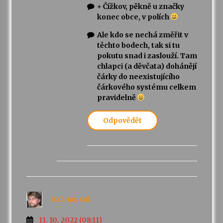
+ Čížkov, pěkně u značky
konec obce, v polích
Ale kdo se nechá změřit v
těchto bodech, tak si tu
pokutu snad i zaslouží. Tam
chlapci (a děvčata) dohánějí
čárky do neexistujícího
čárkového systému celkem
pravidelně
Odpovědět
Axl
napsal:
11. 10. 2022 (08:11)