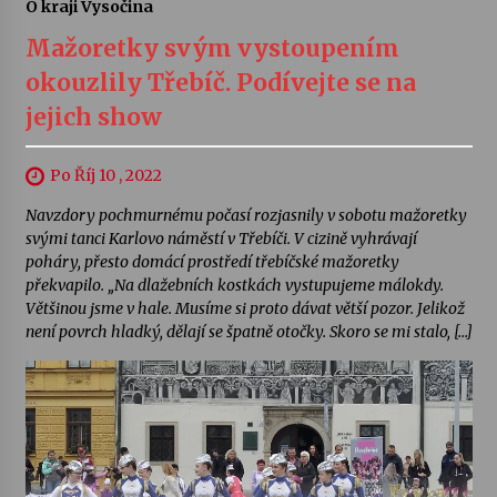
O kraji Vysočina
Mažoretky svým vystoupením
okouzlily Třebíč. Podívejte se na
jejich show
Po Říj 10 , 2022
Navzdory pochmurnému počasí rozjasnily v sobotu mažoretky
svými tanci Karlovo náměstí v Třebíči. V cizině vyhrávají
poháry, přesto domácí prostředí třebíčské mažoretky
překvapilo. „Na dlažebních kostkách vystupujeme málokdy.
Většinou jsme v hale. Musíme si proto dávat větší pozor. Jelikož
není povrch hladký, dělají se špatně otočky. Skoro se mi stalo, […]