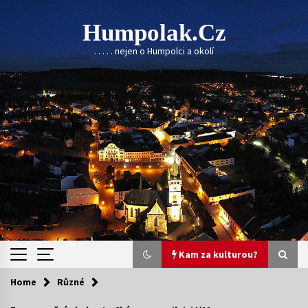
Skip
to
Humpolak.cz
content
. . . . . nejen o Humpolci a okolí
Kam za kulturou?
Home
Různé
Kam za kulturou?