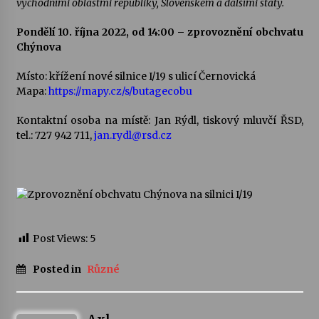
východními ob­lastmi republiky, Sloven­skem a dalšími státy.
Votavžatský ploty
Pondělí 10. října 2022, od 14:00 – zprovoznění obchvatu
23. 7. 2026
Chýnova
Místo: křížení nové silnice I/19 s ulicí Černovická
Mapa:
https://mapy.cz/s/butagecobu
Letní koncerty ve Stromovce: Rufus Miller
22. 7. 2026
Kontaktní osoba na místě: Jan Rýdl, tiskový mluvčí ŘSD,
tel.: 727 942 711,
jan.rydl@rsd.cz
Vysočinka
17. 7. 2026
Ozvěny prázdnin
Post Views:
5
14. 7. 2026
Posted in
Různé
Za kulturou kousek za Humpolec. V Želivě ožije
odkaz Josefa Čapka
13. 7. 2026