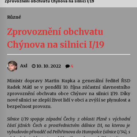
Zprovoznění obchvatu Chýnova na silnici I/19
Letní koncerty ve Stromovce: Ars Camerata a
Sukuba Ensemble
Různé
4. 8. 2026
Zprovoznění obchvatu
Vernisáž výstavy Josefíny Duškové: Stávám se
Chýnova na silnici I/19
kapkou
30. 7. 2026
Axl
10. 10. 2022
4
Veselí muzikanti
30. 7. 2026
Ministr dopravy Martin Kupka a generální ředitel ŘSD
Radek Mátl se v pondělí 10. října zúčastní slavnostního
zprovoznění obchvatu obce Chýnov na silnici I/19. Díky
Pozvánka na integrační festival Quijotova
šedesátka: 28. 7.–1. 8. 2026
nové silnici se zlepší život lidí v obci a zvýší se plynulost a
28. 7. 2026
bezpečnost provozu.
Silnice I/19 spojuje zá­padní Čechy z oblasti Plzně s východní
Letní koncerty ve Stromovce: Kolchoz a
částí jižních Čech a prostřednictvím dálnice D1, na kterou je
Jenakaši
vybudován přivaděč od Pelhřimova do Humpolce (silnice I/34), s
28. 7. 2026