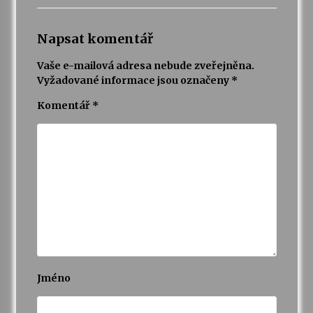
Napsat komentář
Vaše e-mailová adresa nebude zveřejněna.
Vyžadované informace jsou označeny
*
Komentář
*
Jméno