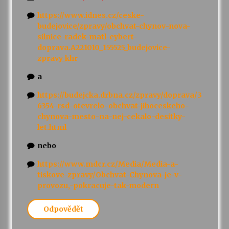
https://www.idnes.cz/ceske-
budejovice/zpravy/obchvat-chynov-nova-
silnice-radek-matl-eybert-
doprava.A221010_155525_budejovice-
zpravy_khr
a
https://budejcka.drbna.cz/zpravy/doprava/3
6354-rsd-otevrelo-obchvat-jihoceskeho-
chynova-mesto-na-nej-cekalo-desitky-
let.html
nebo
https://www.mdcr.cz/Media/Media-a-
tiskove-zpravy/Obchvat-Chynova-je-v-
provozu,-pokracuje-tak-modern
Odpovědět