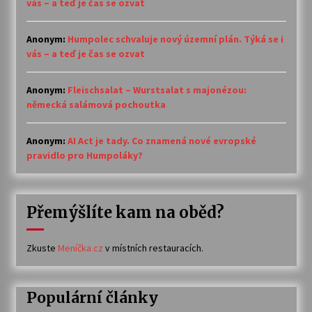
vás – a teď je čas se ozvat
Anonym
:
Humpolec schvaluje nový územní plán. Týká se i
vás – a teď je čas se ozvat
Anonym
:
Fleischsalat – Wurstsalat s majonézou:
německá salámová pochoutka
Anonym
:
AI Act je tady. Co znamená nové evropské
pravidlo pro Humpoláky?
Přemýšlíte kam na oběd?
Zkuste
Meníčka.cz
v místních restauracích.
Populární články