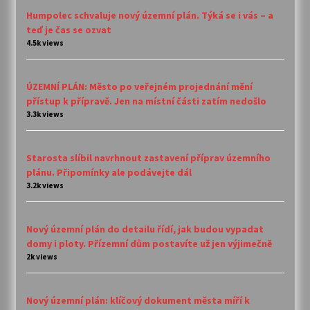
Humpolec schvaluje nový územní plán. Týká se i vás – a
teď je čas se ozvat
4.5k views
ÚZEMNÍ PLÁN: Město po veřejném projednání mění
přístup k přípravě. Jen na místní části zatím nedošlo
3.3k views
Starosta slíbil navrhnout zastavení příprav územního
plánu. Připomínky ale podávejte dál
3.2k views
Nový územní plán do detailu řídí, jak budou vypadat
domy i ploty. Přízemní dům postavíte už jen výjimečně
2k views
Nový územní plán: klíčový dokument města míří k