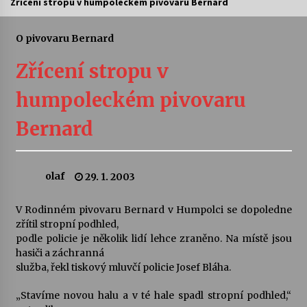
Zřícení stropu v humpoleckém pivovaru Bernard
Letní koncerty ve Stromovce: Ars Camerata a
Sukuba Ensemble
O pivovaru Bernard
4. 8. 2026
Zřícení stropu v
Vernisáž výstavy Josefíny Duškové: Stávám se
humpoleckém pivovaru
kapkou
30. 7. 2026
Bernard
Veselí muzikanti
30. 7. 2026
olaf
29. 1. 2003
V Rodinném pivovaru Bernard v Humpolci se dopoledne
Pozvánka na integrační festival Quijotova
šedesátka: 28. 7.–1. 8. 2026
zřítil stropní podhled,
28. 7. 2026
podle policie je několik lidí lehce zraněno. Na místě jsou
hasiči a záchranná
služba, řekl tiskový mluvčí policie Josef Bláha.
Letní koncerty ve Stromovce: Kolchoz a
Jenakaši
„Stavíme novou halu a v té hale spadl stropní podhled,“
28. 7. 2026