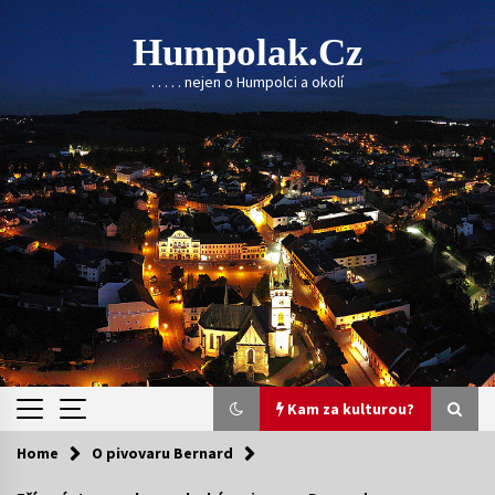
Skip
to
Humpolak.cz
content
. . . . . nejen o Humpolci a okolí
Kam za kulturou?
Home
O pivovaru Bernard
Kam za kulturou?