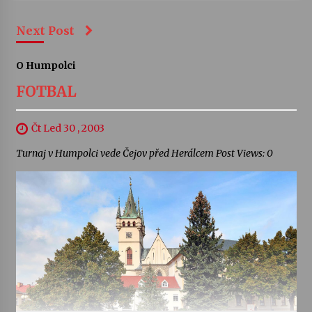
Next Post
O Humpolci
FOTBAL
Čt Led 30 , 2003
Turnaj v Humpolci vede Čejov před Herálcem Post Views: 0