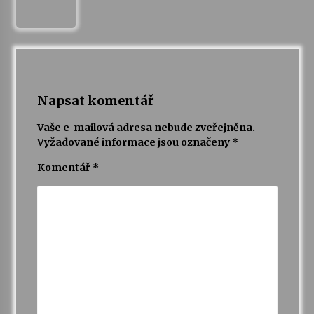
Varhanní recitál Michala Novenka v Klášteře
Želiv
3. 7. 2026
Petr Adamec – Malovaný svět
Napsat komentář
30. 6. 2026
Vaše e-mailová adresa nebude zveřejněna.
Vyžadované informace jsou označeny
*
Komentář
*