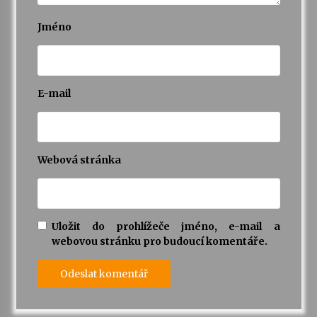
Jméno
E-mail
Webová stránka
Uložit do prohlížeče jméno, e-mail a
webovou stránku pro budoucí komentáře.