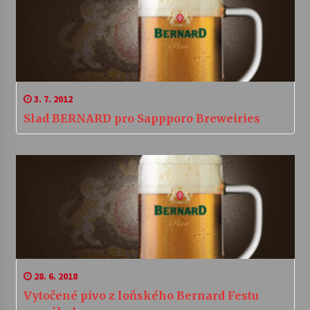
3. 7. 2012
Slad BERNARD pro Sappporo Breweiries
28. 6. 2018
Vytočené pivo z loňského Bernard Festu