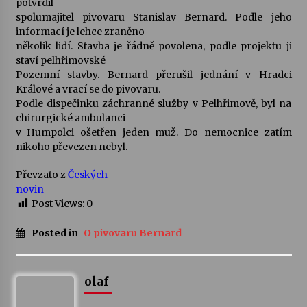
potvrdil
spolumajitel pivovaru Stanislav Bernard. Podle jeho
Votavžatský ploty
informací je lehce zraněno
23. 7. 2026
několik lidí. Stavba je řádně povolena, podle projektu ji
staví pelhřimovské
Pozemní stavby. Bernard přerušil jednání v Hradci
Králové a vrací se do pivovaru.
Letní koncerty ve Stromovce: Rufus Miller
Podle dispečinku záchranné služby v Pelhřimově, byl na
22. 7. 2026
chirurgické ambulanci
v Humpolci ošetřen jeden muž. Do nemocnice zatím
nikoho převezen nebyl.
Vysočinka
17. 7. 2026
Převzato z
Českých
novin
Post Views:
0
Ozvěny prázdnin
14. 7. 2026
Posted in
O pivovaru Bernard
Za kulturou kousek za Humpolec. V Želivě ožije
olaf
odkaz Josefa Čapka
13. 7. 2026