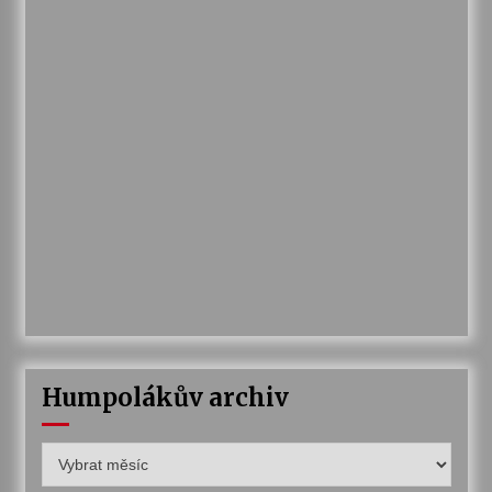
Humpolákův archiv
Humpolákův
archiv