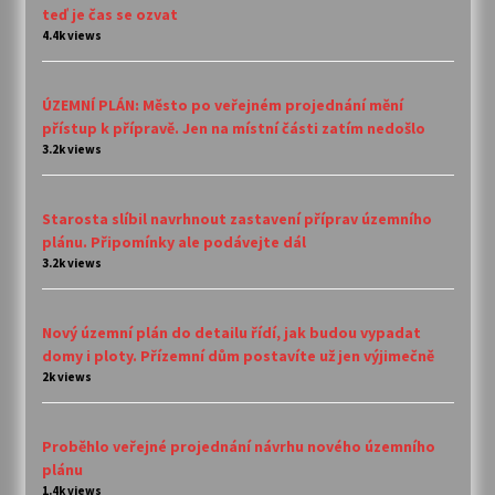
teď je čas se ozvat
4.4k views
ÚZEMNÍ PLÁN: Město po veřejném projednání mění
přístup k přípravě. Jen na místní části zatím nedošlo
3.2k views
Starosta slíbil navrhnout zastavení příprav územního
plánu. Připomínky ale podávejte dál
3.2k views
Nový územní plán do detailu řídí, jak budou vypadat
domy i ploty. Přízemní dům postavíte už jen výjimečně
2k views
Proběhlo veřejné projednání návrhu nového územního
plánu
1.4k views