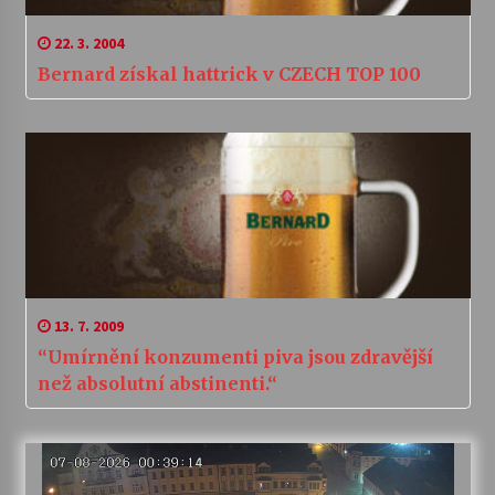
22. 3. 2004
Bernard získal hattrick v CZECH TOP 100
13. 7. 2009
“Umírnění konzumenti piva jsou zdravější
než absolutní abstinenti.“