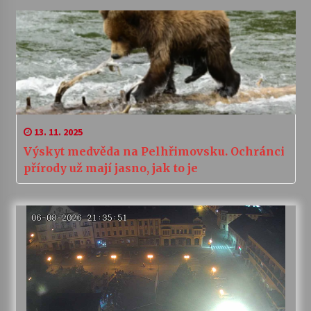
13. 11. 2025
Výskyt medvěda na Pelhřimovsku. Ochránci
přírody už mají jasno, jak to je