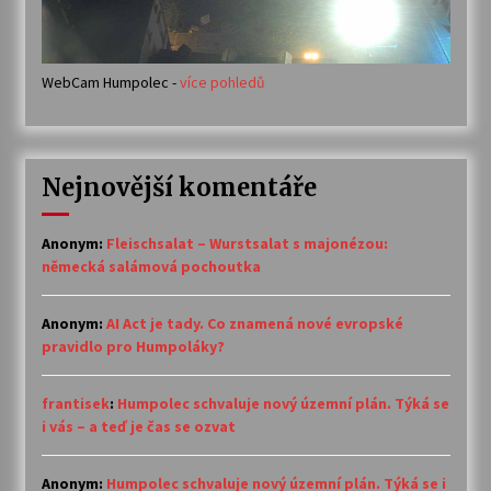
WebCam Humpolec -
více pohledů
Nejnovější komentáře
Anonym
:
Fleischsalat – Wurstsalat s majonézou:
německá salámová pochoutka
Anonym
:
AI Act je tady. Co znamená nové evropské
pravidlo pro Humpoláky?
frantisek
:
Humpolec schvaluje nový územní plán. Týká se
i vás – a teď je čas se ozvat
Anonym
:
Humpolec schvaluje nový územní plán. Týká se i