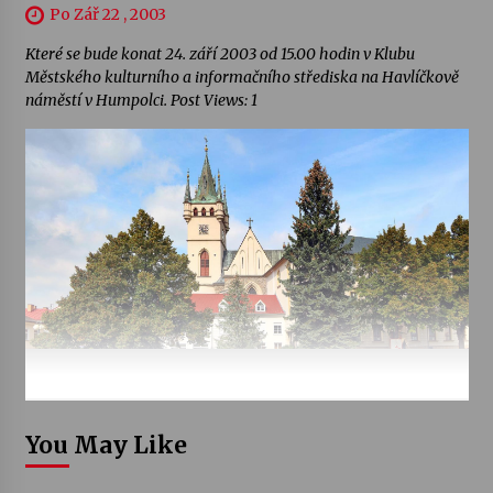
Po Zář 22 , 2003
Které se bude konat 24. září 2003 od 15.00 hodin v Klubu
Městského kulturního a informačního střediska na Havlíčkově
náměstí v Humpolci. Post Views: 1
You May Like