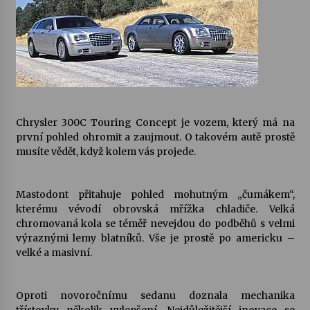
Votavžatský ploty
23. 7. 2026
Letní koncerty ve Stromovce: Rufus Miller
22. 7. 2026
Chrysler 300C Touring Concept je vozem, který má na
první pohled ohromit a zaujmout. O takovém autě prostě
musíte vědět, když kolem vás projede.
Vysočinka
17. 7. 2026
Mastodont přitahuje pohled mohutným „čumákem“,
kterému vévodí obrovská mřížka chladiče. Velká
Ozvěny prázdnin
chromovaná kola se téměř nevejdou do podběhů s velmi
14. 7. 2026
výraznými lemy blatníků. Vše je prostě po americku –
velké a masivní.
Za kulturou kousek za Humpolec. V Želivě ožije
odkaz Josefa Čapka
Oproti novoročnímu sedanu doznala mechanika
13. 7. 2026