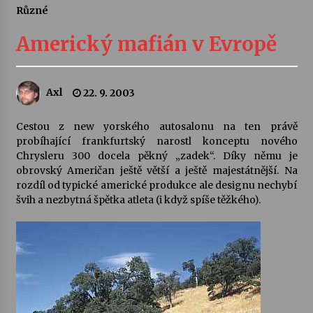
Různé
Letní koncerty ve Stromovce: Ars Camerata a
Sukuba Ensemble
Americký mafián v Evropě
4. 8. 2026
Vernisáž výstavy Josefíny Duškové: Stávám se
Axl
22. 9. 2003
kapkou
30. 7. 2026
Cestou z new yorského autosalonu na ten právě
probíhající frankfurtský narostl konceptu nového
Veselí muzikanti
Chrysleru 300 docela pěkný „zadek“. Díky němu je
30. 7. 2026
obrovský Američan ještě větší a ještě majestátnější. Na
rozdíl od typické americké produkce ale designu nechybí
švih a nezbytná špětka atleta (i když spíše těžkého).
Pozvánka na integrační festival Quijotova
šedesátka: 28. 7.–1. 8. 2026
28. 7. 2026
Letní koncerty ve Stromovce: Kolchoz a
Jenakaši
28. 7. 2026