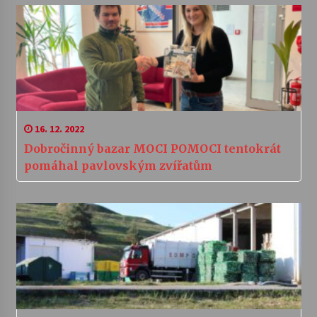
16. 12. 2022
Dobročinný bazar MOCI POMOCI tentokrát
pomáhal pavlovským zvířatům