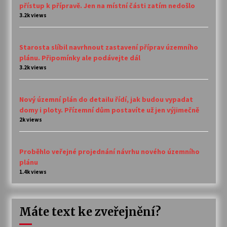
přístup k přípravě. Jen na místní části zatím nedošlo
3.2k views
Starosta slíbil navrhnout zastavení příprav územního
plánu. Připomínky ale podávejte dál
3.2k views
Nový územní plán do detailu řídí, jak budou vypadat
domy i ploty. Přízemní dům postavíte už jen výjimečně
2k views
Proběhlo veřejné projednání návrhu nového územního
plánu
1.4k views
Máte text ke zveřejnění?