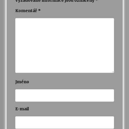
Vyžadované informace jsou označeny
*
Komentář
*
Jméno
E-mail