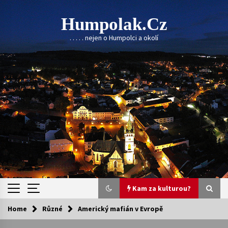
Skip
to
Humpolak.cz
content
. . . . . nejen o Humpolci a okolí
Kam za kulturou?
Home
Různé
Americký mafián v Evropě
Kam za kulturou?