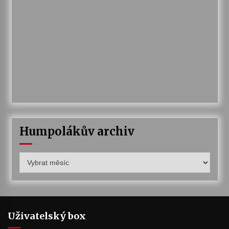
Humpolákův archiv
Humpolákův
archiv
Uživatelský box