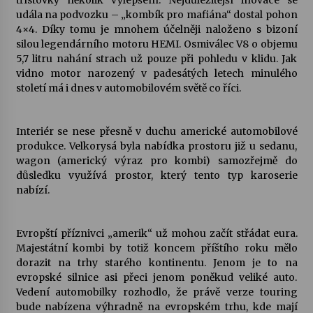
třístovky několik vylepšení. Nejdůležitější inovace se
udála na podvozku – „kombík pro mafiána“ dostal pohon
4×4. Díky tomu je mnohem účelněji naloženo s bizoní
Varhanní recitál Michala Novenka v Klášteře
silou legendárního motoru HEMI. Osmiválec V8 o objemu
Želiv
5,7 litru nahání strach už pouze při pohledu v klidu. Jak
3. 7. 2026
vidno motor narozený v padesátých letech minulého
století má i dnes v automobilovém světě co říci.
Petr Adamec – Malovaný svět
30. 6. 2026
Interiér se nese přesně v duchu americké automobilové
produkce. Velkorysá byla nabídka prostoru již u sedanu,
wagon (americký výraz pro kombi) samozřejmě do
důsledku využívá prostor, který tento typ karoserie
nabízí.
Evropští příznivci „amerik“ už mohou začít střádat eura.
Majestátní kombi by totiž koncem příštího roku mělo
dorazit na trhy starého kontinentu. Jenom je to na
evropské silnice asi přeci jenom poněkud veliké auto.
Vedení automobilky rozhodlo, že právě verze touring
bude nabízena výhradně na evropském trhu, kde mají