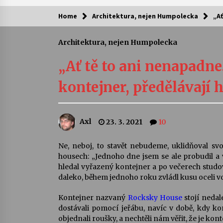
Home
Architektura, nejen Humpolecka
„Ať
Kam za kulturou?
Architektura, nejen Humpolecka
Letní koncerty ve Stromovce: Ars
Camerata a Sukuba Ensemble
„Ať tě to ani nenapadne
4. 8. 2026
kontejner, předělávají 
Pozvánka na integrační festival
Quijotova šedesátka: 28. 7.–1. 8.
2026
Axl
23. 3. 2021
10
28. 7. 2026
Letní koncerty ve Stromovce: Rufu
Ne, neboj, to stavět nebudeme, uklidňoval svo
Miller
housech: „Jednoho dne jsem se ale probudil a v
22. 7. 2026
hledal vyřazený kontejner a po večerech studov
daleko, během jednoho roku zvládl kusu oceli v
Za kulturou kousek za Humpolec. 
Kontejner nazvaný
Rocksky House
stojí neda
Želivě ožije odkaz Josefa Čapka
dostávali pomocí jeřábu, navíc v době, kdy kon
13. 7. 2026
objednali roušky, a nechtěli nám věřit, že je kon