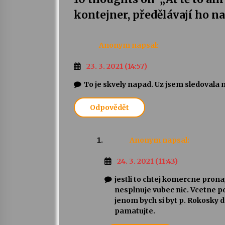
kontejner, předělávají ho n
Anonym
napsal:
23. 3. 2021 (14:57)
To je skvely napad. Uz jsem sledovala 
Odpovědět
Anonym
napsal:
24. 3. 2021 (11:43)
jestli to chtej komercne prona
nesplnuje vubec nic. Vcetne p
jenom bych si byt p. Rokosky d
pamatujte.