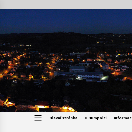
Skip
to
content
Hlavní stránka
O Humpolci
Informac