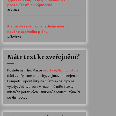
postavíte už jen výjimečně
2k views
Proběhlo veřejné projednání návrhu
nového územního plánu
1.4k views
Máte text ke zveřejnění?
Pošlete nám ho. Mail je
redakce@humpolak.cz
Rádi zveřejníme aktuality, zajímavosti nejen o
Humpolci, upoutávky na místní akce, tipy na
výlety, Vaši tvorbu a v rozumné míře i texty
místních politických uskupení a reklamu týkající
se Humpolce.