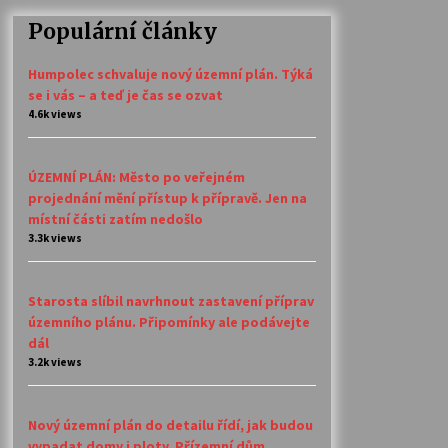
Populární články
Humpolec schvaluje nový územní plán. Týká
se i vás – a teď je čas se ozvat
4.6k views
ÚZEMNÍ PLÁN: Město po veřejném
projednání mění přístup k přípravě. Jen na
místní části zatím nedošlo
3.3k views
Starosta slíbil navrhnout zastavení příprav
územního plánu. Připomínky ale podávejte
dál
3.2k views
Nový územní plán do detailu řídí, jak budou
vypadat domy i ploty. Přízemní dům