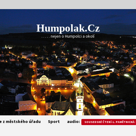
Humpolak.cz
. . . . . nejen o Humpolci a okolí
e z městského úřadu
Sport
audio:
SOUSEDSKÉ ČTENÍ-L. PAMĚTNICKÁ: 