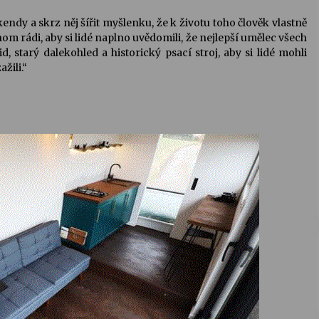
ndy a skrz něj šířit myšlenku, že k životu toho člověk vlastně
om rádi, aby si lidé naplno uvědomili, že nejlepší umělec všech
 starý dalekohled a historický psací stroj, aby si lidé mohli
žili.“