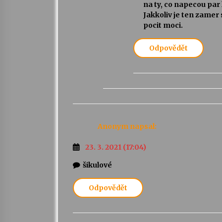
na ty, co napecou par 
Jakkoliv je ten zamer
pocit moci.
Odpovědět
Anonym
napsal:
23. 3. 2021 (17:04)
šikulové
Odpovědět