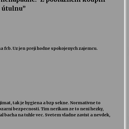
a útulnu
”
na fcb. Uz jen preji hodne spokojenych zajemcu.
jimat, tak je hygiena a bzp sekne. Normativne to
ozarni bezpecnosti. Tim nerikam ze to neni hezky,
al bacha na tuhle vec. Svetem vladne zavist a nevdek,