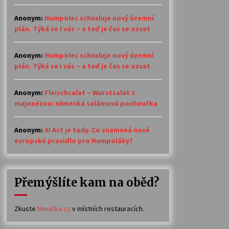
Anonym
:
Humpolec schvaluje nový územní
plán. Týká se i vás – a teď je čas se ozvat
Anonym
:
Humpolec schvaluje nový územní
plán. Týká se i vás – a teď je čas se ozvat
Anonym
:
Fleischsalat – Wurstsalat s
majonézou: německá salámová pochoutka
Anonym
:
AI Act je tady. Co znamená nové
evropské pravidlo pro Humpoláky?
Přemýšlíte kam na oběd?
Zkuste
Meníčka.cz
v místních restauracích.