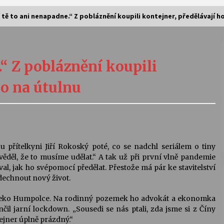
 tě to ani nenapadne.“ Z pobláznění koupili kontejner, předělávají h
Vernisáž výstavy Josefíny Duškové:
Stávám se kapkou
.“ Z pobláznění koupili
30. 7. 2026
ho na útulnu
Letní koncerty ve Stromovce:
Kolchoz a Jenakaši
28. 7. 2026
s
Vysočinka
u přítelkyni Jiří Rokoský poté, co se nadchl seriálem o tiny
17. 7. 2026
ěděl, že to musíme udělat.“ A tak už při první vlně pandemie
al, jak ho svépomocí předělat. Přestože má pár ke stavitelství
dechnout nový život.
V
Varhanní recitál Michala Novenka v
leko Humpolce. Na rodinný pozemek ho advokát a ekonomka
Klášteře Želiv
čil jarní lockdown. „Sousedi se nás ptali, zda jsme si z Číny
3. 7. 2026
tejner úplně prázdný.“