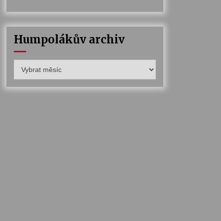
Humpolákův archiv
Humpolákův
archiv