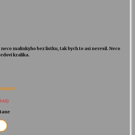
neco malinkyho bez listku, tak bych to asi neresil. Neco
edovi kralika.
napsal:
3:41)
stane