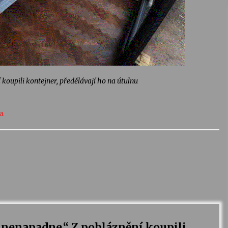
 koupili kontejner, předělávají ho na útulnu
a
i nenapadne.“ Z pobláznění koupili