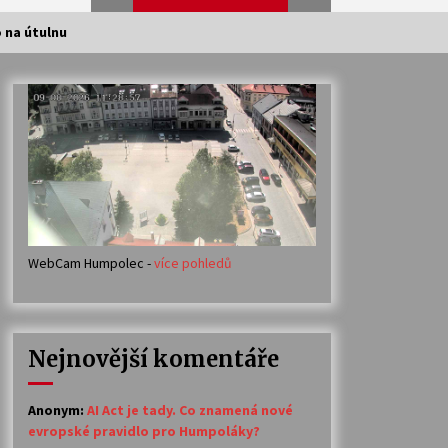
o na útulnu
Veselí muzikanti
30. 7. 2026
Votavžatský ploty
23. 7. 2026
WebCam Humpolec -
více pohledů
Ozvěny prázdnin
14. 7. 2026
Nejnovější komentáře
Petr Adamec – Malovaný svět
30. 6. 2026
Anonym
:
AI Act je tady. Co znamená nové
evropské pravidlo pro Humpoláky?