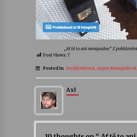
„Ať tě to ani nenapadne.“ Z pobláznění
Post Views:
7
Posted in
Architektura, nejen Humpoleck
Axl
10 thoughts on “
„Ať tě to an