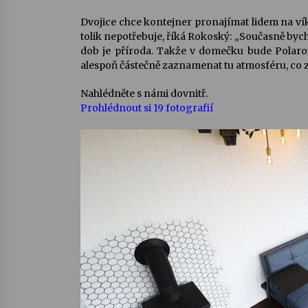
Dvojice chce kontejner pronajímat lidem na víke
tolik nepotřebuje, říká Rokoský: „Současně bych
dob je příroda. Takže v domečku bude Polaroid,
alespoň částečně zaznamenat tu atmosféru, co za
Nahlédněte s námi dovnitř.
Prohlédnout si 19 fotografií