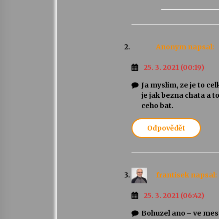
Anonym
napsal:
25. 3. 2021 (00:19)
Ja myslim, ze je to c
je jak bezna chata a t
ceho bat.
Odpovědět
frantisek
napsal:
25. 3. 2021 (06:42)
Bohuzel ano – ve mest