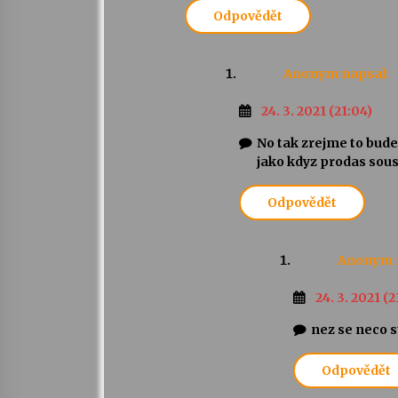
Odpovědět
Anonym
napsal:
24. 3. 2021 (21:04)
No tak zrejme to bude 
jako kdyz prodas sous
Odpovědět
Anonym
24. 3. 2021 (2
nez se neco 
Odpovědět