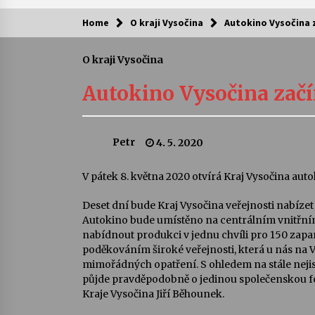
Home
O kraji Vysočina
Autokino Vysočina z
Kam za kulturou?
O kraji Vysočina
Letní koncerty ve Stromovce: Ars
Camerata a Sukuba Ensemble
Autokino Vysočina začí
4. 8. 2026
Pozvánka na integrační festival
Petr
4. 5. 2020
Quijotova šedesátka: 28. 7.–1. 8.
2026
28. 7. 2026
V pátek 8. května 2020 otvírá Kraj Vysočina auto
Deset dní bude Kraj Vysočina veřejnosti nabíze
Letní koncerty ve Stromovce: Rufu
Miller
Autokino bude umístěno na centrálním vnitřní
22. 7. 2026
nabídnout produkci v jednu chvíli pro 150 zap
poděkováním široké veřejnosti, která u nás na
mimořádných opatření. S ohledem na stále neji
Za kulturou kousek za Humpolec. 
půjde pravděpodobně o jedinou společenskou for
Želivě ožije odkaz Josefa Čapka
Kraje Vysočina Jiří Běhounek.
13. 7. 2026