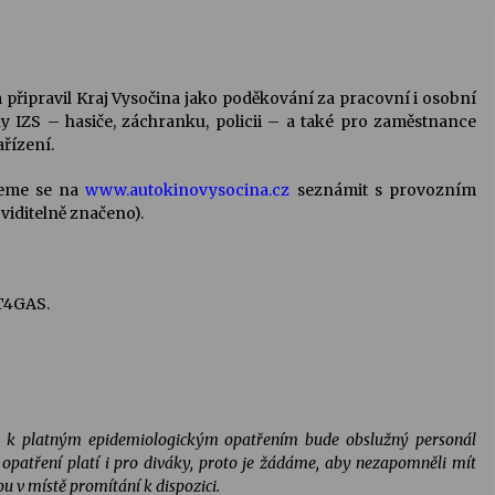
řipravil Kraj Vysočina jako poděkování za pracovní i osobní
y IZS – hasiče, záchranku, policii – a také pro zaměstnance
řízení.
jeme se na
www.autokinovysocina.cz
seznámit s provozním
viditelně značeno).
T4GAS.
m k platným epidemiologickým opatřením bude obslužný personál
patření platí i pro diváky, proto je žádáme, aby nezapomněli mít
u v místě promítání k dispozici.