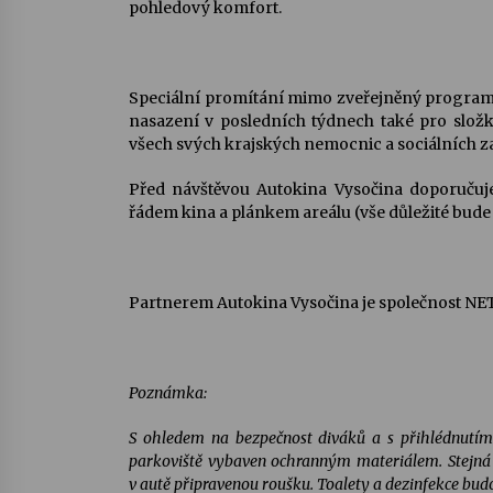
pohledový komfort.
Speciální promítání mimo zveřejněný program p
nasazení v posledních týdnech také pro složk
všech svých krajských nemocnic a sociálních za
Před návštěvou Autokina Vysočina doporuču
řádem kina a plánkem areálu (vše důležité bude 
Partnerem Autokina Vysočina je společnost NE
Poznámka:
S ohledem na bezpečnost diváků a s přihlédnutí
parkoviště vybaven ochranným materiálem. Stejná o
v autě připravenou roušku. Toalety a dezinfekce budo