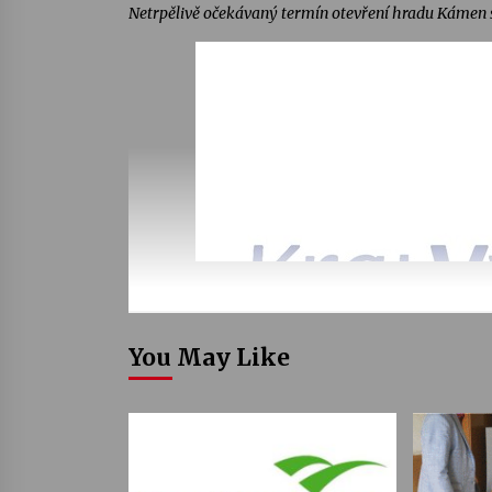
Netrpělivě očekávaný termín otevření hradu Kámen se 
You May Like