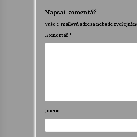
Napsat komentář
Vaše e-mailová adresa nebude zveřejněn
Komentář
*
Jméno