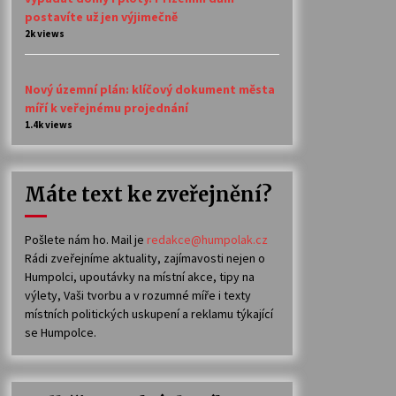
postavíte už jen výjimečně
2k views
Nový územní plán: klíčový dokument města
míří k veřejnému projednání
1.4k views
Máte text ke zveřejnění?
Pošlete nám ho. Mail je
redakce@humpolak.cz
Rádi zveřejníme aktuality, zajímavosti nejen o
Humpolci, upoutávky na místní akce, tipy na
výlety, Vaši tvorbu a v rozumné míře i texty
místních politických uskupení a reklamu týkající
se Humpolce.