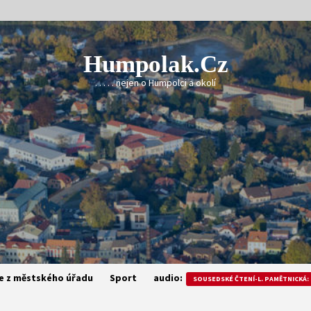
Humpolak.cz
. . . . . nejen o Humpolci a okolí
e z městského úřadu
Sport
audio:
SOUSEDSKÉ ČTENÍ-L. PAMĚTNICKÁ: 