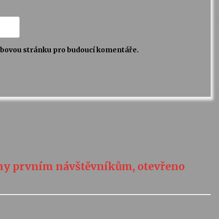
webovou stránku pro budoucí komentáře.
y prvním návštěvníkům, otevřeno