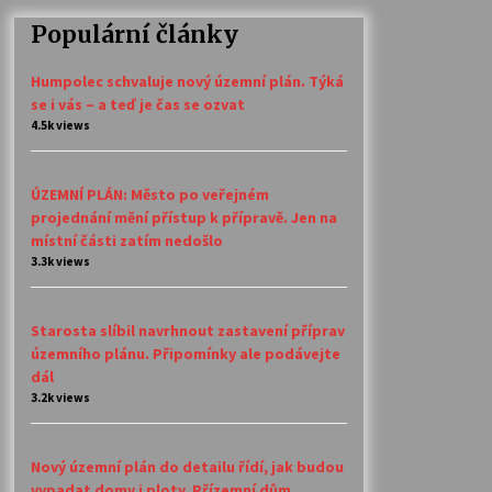
Populární články
Humpolec schvaluje nový územní plán. Týká
se i vás – a teď je čas se ozvat
4.5k views
ÚZEMNÍ PLÁN: Město po veřejném
projednání mění přístup k přípravě. Jen na
místní části zatím nedošlo
3.3k views
Starosta slíbil navrhnout zastavení příprav
územního plánu. Připomínky ale podávejte
dál
3.2k views
Nový územní plán do detailu řídí, jak budou
vypadat domy i ploty. Přízemní dům