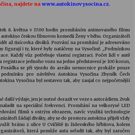
očina, najdete na
www.autokinovysocina.cz
.
tek 8. května v 17:00 hodin promítáním animovaného filmu
e autokino českou filmovou komedii Ženy v běhu. Organizátoři
dět až tisícovka diváků. Pozvání na promítání je adresováno
figurují i ty, které byly natáčeny na Vysočině. „Podmínkou
ace. Každý vůz potřebuje vlastní registraci. Počet lidí v autě
a registrace jednoho vozu na jedno představení je 100 korun,
 Posádka se při vjezdu do areálu nemocnice prokáže pouze
u podmínku pro návštěvu Autokina Vysočina Zbyněk Čech
okina Vysočina byl sestaven tak, aby zaujal co nejpočetnější
další výdaje, jen je nutné dorazit ve voze s autorádiem. Zvuk
ladit na speciální frekvenci. Promítání na velkorysé LED
dování filmů s ostrým obrazem, navíc využitá technologie
izátoři žádají diváky, aby se do prostoru autokina přijeli vždy
užít bránu z ulice U Cvičiště (u židovského hřbitova, kolem
ganizátorů, která pomůže auta seřadit tak, aby byl zaručen