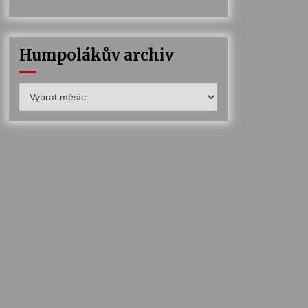
Humpolákův archiv
Humpolákův
archiv