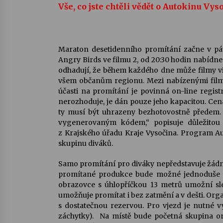
Vše, co jste chtěli vědět o Autokinu Vys
Maraton desetidenního promítání začne v pá
Angry Birds ve filmu 2, od 20:30 hodin nabídn
odhadují, že během každého dne může filmy vi
všem občanům regionu. Mezi nabízenými filmy 
účasti na promítání je povinná on-line registr
nerozhoduje, je dán pouze jeho kapacitou. Cen
ty musí být uhrazeny bezhotovostně předem.
vygenerovaným kódem,“ popisuje důležito
z Krajského úřadu Kraje Vysočina. Program Aut
skupinu diváků.
Samo promítání pro diváky nepředstavuje žádné 
promítané produkce bude možné jednoduše na
obrazovce s úhlopříčkou 13 metrů umožní sle
umožňuje promítat i bez zatmění a v dešti. Organ
s dostatečnou rezervou. Pro vjezd je nutné vy
záchytky). Na místě bude početná skupina or