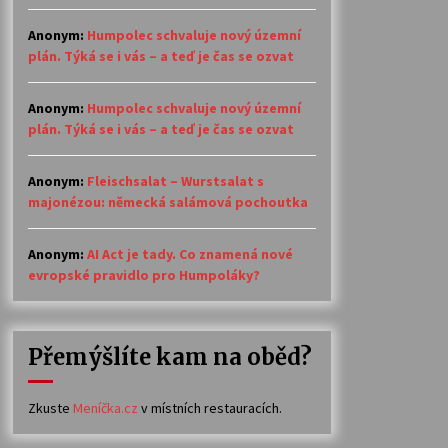
Anonym
:
Humpolec schvaluje nový územní
plán. Týká se i vás – a teď je čas se ozvat
Anonym
:
Humpolec schvaluje nový územní
plán. Týká se i vás – a teď je čas se ozvat
Anonym
:
Fleischsalat – Wurstsalat s
majonézou: německá salámová pochoutka
Anonym
:
AI Act je tady. Co znamená nové
evropské pravidlo pro Humpoláky?
Přemýšlíte kam na oběd?
Zkuste
Meníčka.cz
v místních restauracích.