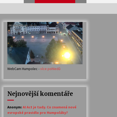
Veselí muzikanti
30. 7. 2026
Votavžatský ploty
23. 7. 2026
WebCam Humpolec -
více pohledů
Ozvěny prázdnin
14. 7. 2026
Nejnovější komentáře
Petr Adamec – Malovaný svět
30. 6. 2026
Anonym
:
AI Act je tady. Co znamená nové
evropské pravidlo pro Humpoláky?