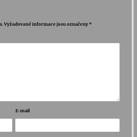
a.
Vyžadované informace jsou označeny
*
E-mail