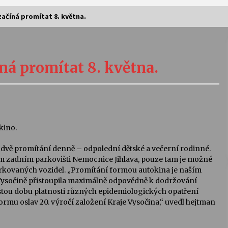
ačíná promítat 8. května.
Vernisáž výstavy Josefíny Duškové:
Stávám se kapkou
ná promítat 8. května.
30. 7. 2026
Letní koncerty ve Stromovce:
Kolchoz a Jenakaši
28. 7. 2026
kino.
t dvě promítání denně – odpolední dětské a večerní rodinné.
s
Vysočinka
m zadním parkovišti Nemocnice Jihlava, pouze tam je možné
17. 7. 2026
arkovaných vozidel. „Promítání formou autokina je naším
 Vysočině přistoupila maximálně odpovědně k dodržování
stou dobu platnosti různých epidemiologických opatření
V
Varhanní recitál Michala Novenka v
mu oslav 20. výročí založení Kraje Vysočina,“ uvedl hejtman
Klášteře Želiv
3. 7. 2026