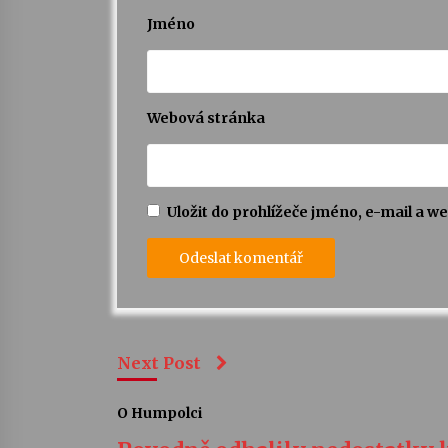
Jméno
Webová stránka
Uložit do prohlížeče jméno, e-mail a 
Next Post
O Humpolci