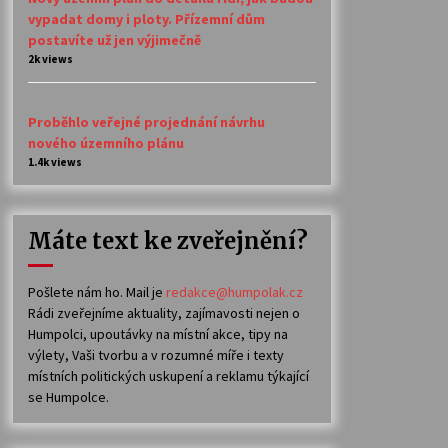
vypadat domy i ploty. Přízemní dům
postavíte už jen výjimečně
2k views
Proběhlo veřejné projednání návrhu
nového územního plánu
1.4k views
Máte text ke zveřejnění?
Pošlete nám ho. Mail je
redakce@humpolak.cz
Rádi zveřejníme aktuality, zajímavosti nejen o
Humpolci, upoutávky na místní akce, tipy na
výlety, Vaši tvorbu a v rozumné míře i texty
místních politických uskupení a reklamu týkající
se Humpolce.