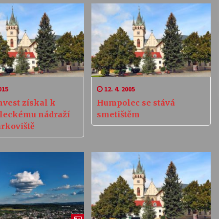
015
12. 4. 2005
nvest získal k
Humpolec se stává
leckému nádraží
smetištěm
arkoviště