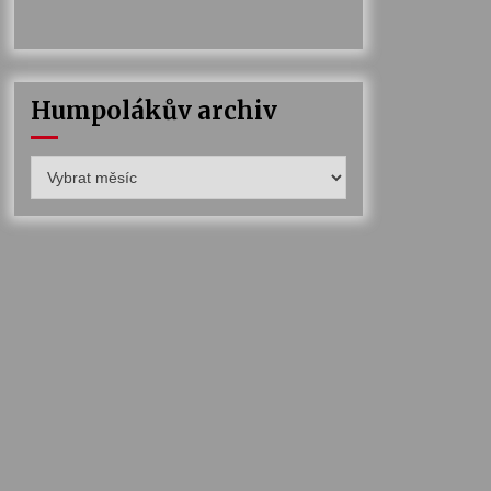
Humpolákův archiv
Humpolákův
archiv