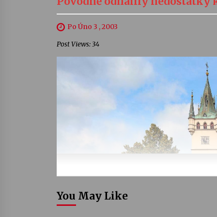
Povodně odhalily nedostatky 
Po Úno 3 , 2003
Post Views: 34
You May Like