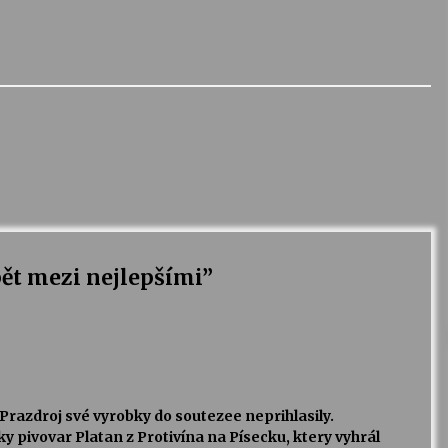
ět mezi nejlepšími
”
Prazdroj své vyrobky do soutezee neprihlasily.
pivovar Platan z Protivína na Písecku, ktery vyhrál