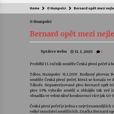
Home
O Humpolci
Bernard opět mezi nejl
Kam za kulturou?
O Humpolci
Letní koncerty ve Stromovce: Ars
Camerata a Sukuba Ensemble
Bernard opět mezi nejl
4. 8. 2026
Pozvánka na integrační festival
Správce webu
31. 1. 2003
1
Quijotova šedesátka: 28. 7.–1. 8.
2026
28. 7. 2026
Proběhl 13. ročník soutěže Česká pivní pečeť a
Tábor, Humpolec 31.1.2003  Rodinný pivovar B
Letní koncerty ve Stromovce: Rufu
Miller
soutěže Česká pivní pečeť, která se konala ve d
22. 7. 2026
Táboře. Nepasterizované pivo Bernard opět tri
pivo 13% vyhrálo soutěž a obhájilo tak své l
obsadila ve velmi silné konkurenci více jak 40-
Za kulturou kousek za Humpolec. 
Želivě ožije odkaz Josefa Čapka
Česká pivní pečeť je jedna z nejvýznamnějších d
13. 7. 2026
velké množství soutěžících. Značka Bernard opě