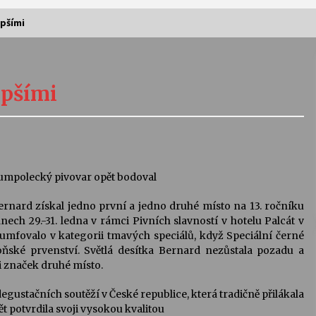
epšími
Vernisáž výstavy Josefíny Duškové:
Stávám se kapkou
epšími
30. 7. 2026
Letní koncerty ve Stromovce:
Kolchoz a Jenakaši
28. 7. 2026
 humpolecký pivovar opět bodoval
ernard získal jedno první a jedno druhé místo na 13. ročníku
s
Vysočinka
nech 29.-31. ledna v rámci Pivních slavností v hotelu Palcát v
17. 7. 2026
umfovalo v kategorii tmavých speciálů, když Speciální černé
oňské prvenství. Světlá desítka Bernard nezůstala pozadu a
ti značek druhé místo.
V
Varhanní recitál Michala Novenka v
Klášteře Želiv
egustačních soutěží v České republice, která tradičně přilákala
3. 7. 2026
t potvrdila svoji vysokou kvalitou