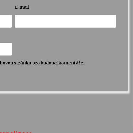
E-mail
webovou stránku pro budoucí komentáře.