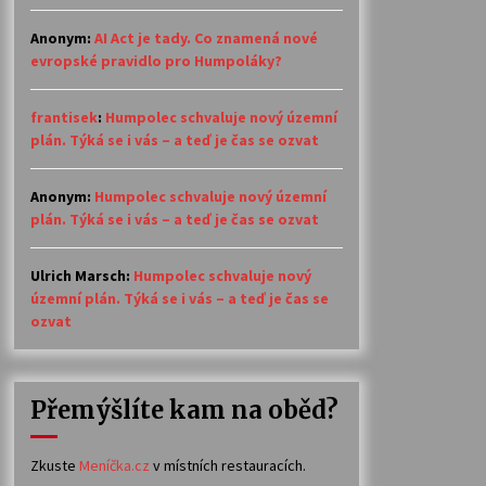
Anonym
:
AI Act je tady. Co znamená nové
evropské pravidlo pro Humpoláky?
frantisek
:
Humpolec schvaluje nový územní
plán. Týká se i vás – a teď je čas se ozvat
Anonym
:
Humpolec schvaluje nový územní
plán. Týká se i vás – a teď je čas se ozvat
Ulrich Marsch
:
Humpolec schvaluje nový
územní plán. Týká se i vás – a teď je čas se
ozvat
Přemýšlíte kam na oběd?
Zkuste
Meníčka.cz
v místních restauracích.