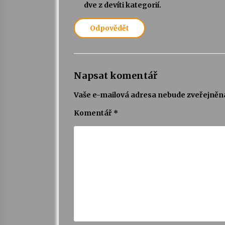
dve z devíti kategorií.
Odpovědět
Napsat komentář
Vaše e-mailová adresa nebude zveřejněn
Komentář
*