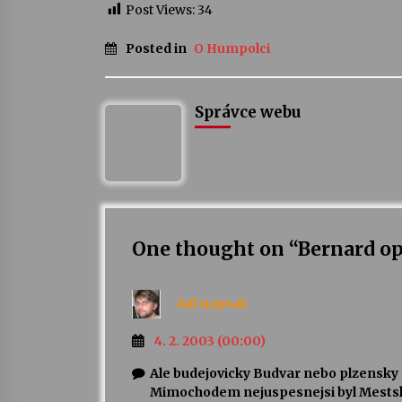
Post Views:
34
Posted in
O Humpolci
Správce webu
One thought on “
Bernard op
Axl
napsal:
4. 2. 2003 (00:00)
Ale budejovicky Budvar nebo plzensky 
Mimochodem nejuspesnejsi byl Mestsky 