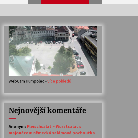
Veselí muzikanti
30. 7. 2026
Votavžatský ploty
23. 7. 2026
WebCam Humpolec -
více pohledů
Ozvěny prázdnin
14. 7. 2026
Nejnovější komentáře
Petr Adamec – Malovaný svět
30. 6. 2026
Anonym
:
Fleischsalat – Wurstsalat s
majonézou: německá salámová pochoutka