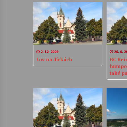
2. 12. 2009
26. 6. 2
Lov na dírkách
RC Rei
humpo
také p