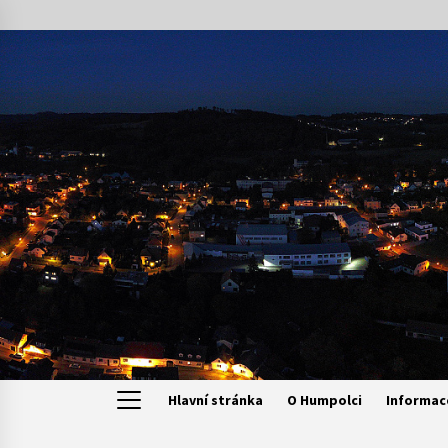
Skip
to
content
Hlavní stránka
O Humpolci
Informac