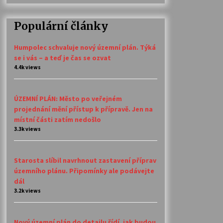
Populární články
Humpolec schvaluje nový územní plán. Týká
se i vás – a teď je čas se ozvat
4.4k views
ÚZEMNÍ PLÁN: Město po veřejném
projednání mění přístup k přípravě. Jen na
místní části zatím nedošlo
3.3k views
Starosta slíbil navrhnout zastavení příprav
územního plánu. Připomínky ale podávejte
dál
3.2k views
Nový územní plán do detailu řídí, jak budou