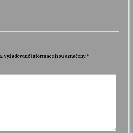
a.
Vyžadované informace jsou označeny
*