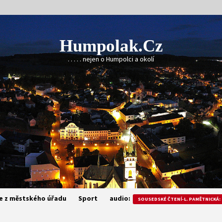
Humpolak.cz
. . . . . nejen o Humpolci a okolí
e z městského úřadu
Sport
audio:
SOUSEDSKÉ ČTENÍ-L. PAMĚTNICKÁ: 