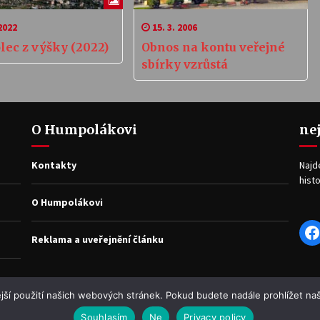
2022
15. 3. 2006
ec z výšky (2022)
Obnos na kontu veřejné
sbírky vzrůstá
O Humpolákovi
ne
Kontakty
Najd
histo
O Humpolákovi
F
Reklama a uveřejnění článku
jší použití našich webových stránek. Pokud budete nadále prohlížet naš
Souhlasím
Ne
Privacy policy