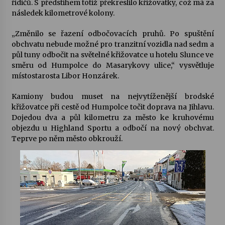
řidičů. S předstihem totiž překreslilo křižovatky, což má za
následek kilometrové kolony.
Votavžatský ploty
23. 7. 2026
„Změnilo se řazení odbočovacích pruhů. Po spuštění
obchvatu nebude možné pro tranzitní vozidla nad sedm a
půl tuny odbočit na světelné křižovatce u hotelu Slunce ve
směru od Humpolce do Masarykovy ulice,“ vysvětluje
Letní koncerty ve Stromovce: Rufus Miller
místostarosta Libor Honzárek.
22. 7. 2026
Kamiony budou muset na nejvytíženější brodské
křižovatce při cestě od Humpolce točit doprava na Jihlavu.
Vysočinka
Dojedou dva a půl kilometru za město ke kruhovému
17. 7. 2026
objezdu u Highland Sportu a odbočí na nový obchvat.
Teprve po něm město obkrouží.
Ozvěny prázdnin
14. 7. 2026
Za kulturou kousek za Humpolec. V Želivě ožije
odkaz Josefa Čapka
13. 7. 2026