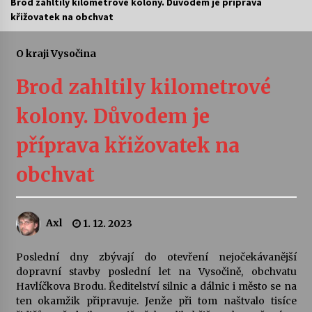
Brod zahltily kilometrové kolony. Důvodem je příprava
křižovatek na obchvat
Letní koncerty ve Stromovce: Ars Camerata a
Sukuba Ensemble
4. 8. 2026
O kraji Vysočina
Brod zahltily kilometrové
Vernisáž výstavy Josefíny Duškové: Stávám se
kapkou
kolony. Důvodem je
30. 7. 2026
příprava křižovatek na
Veselí muzikanti
30. 7. 2026
obchvat
Pozvánka na integrační festival Quijotova
Axl
1. 12. 2023
šedesátka: 28. 7.–1. 8. 2026
28. 7. 2026
Poslední dny zbývají do otevření nejočekávanější
dopravní stavby poslední let na Vysočině, obchvatu
Letní koncerty ve Stromovce: Kolchoz a
Havlíčkova Brodu. Ředitelství silnic a dálnic i město se na
Jenakaši
ten okamžik připravuje. Jenže při tom naštvalo tisíce
28. 7. 2026