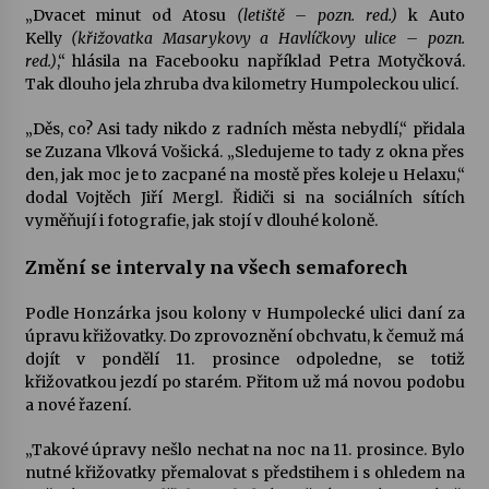
„Dvacet minut od Atosu
(letiště – pozn. red.)
k Auto
Kelly
(křižovatka Masarykovy a Havlíčkovy ulice – pozn.
red.)
,“ hlásila na Facebooku například Petra Motyčková.
Tak dlouho jela zhruba dva kilometry Humpoleckou ulicí.
„Děs, co? Asi tady nikdo z radních města nebydlí,“ přidala
se Zuzana Vlková Vošická. „Sledujeme to tady z okna přes
den, jak moc je to zacpané na mostě přes koleje u Helaxu,“
dodal Vojtěch Jiří Mergl. Řidiči si na sociálních sítích
vyměňují i fotografie, jak stojí v dlouhé koloně.
Změní se intervaly na všech semaforech
Podle Honzárka jsou kolony v Humpolecké ulici daní za
úpravu křižovatky. Do zprovoznění obchvatu, k čemuž má
dojít v pondělí 11. prosince odpoledne, se totiž
křižovatkou jezdí po starém. Přitom už má novou podobu
a nové řazení.
„Takové úpravy nešlo nechat na noc na 11. prosince. Bylo
nutné křižovatky přemalovat s předstihem i s ohledem na