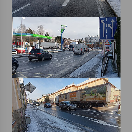
Varhanní recitál Michala Novenka v Klášteře
Želiv
3. 7. 2026
Petr Adamec – Malovaný svět
30. 6. 2026