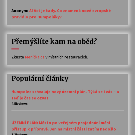
Anonym
:
AI Act je tady. Co znamená nové evropské
pravidlo pro Humpoláky?
Přemýšlíte kam na oběd?
Zkuste
Meníčka.cz
v místních restauracích.
Populární články
Humpolec schvaluje nový územní plán. Týká se i vás – a
teď je čas se ozvat
4.5k views
ÚZEMNÍ PLÁN: Město po veřejném projednání mění
přístup k přípravě. Jen na místní části zatím nedošlo
3.3k views