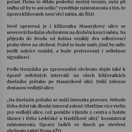
počasí. Firma to dělala poslední možný termín, nyní při
sněhu už by to ani nešlo,“ vysvětluje místostarosta s tím, že
úprava křižovatek není věcí města, ale ŘSD.
Nově upravená je i křižovatka Masarykovy ulice se
severovýchodním obchvatem na druhém konci města. Na
příjezdu do Brodu od Kolína vznikly dva odbočovací
pruhy vlevo na obchvat. Právě to bude směr, jímž by mělo
jezdit nejvíce vozidel, a bude preferovaný i světelnou
signalizací.
Podle Honzárka po zprovoznění obchvatu dojde také k
úpravě světelných intervalů na všech křižovatkách
dnešního průtahu po Masarykově ulici. Delší zelenou
dostanou vedlejší ulice.
„Na dnešním průtahu se sníží intenzita provozu. Nebude
třeba držet tak dlouhý interval zelené. Ušetříme více vteřin
pro vedlejší ulice, což pomůže výjezdu z centra u hotelu
Slunce i třeba Ledečské a Havlíčkově ulici,“ konstatoval
místostarosta. Úpravy řadičů ve dnech po otevření
obchvatu zajistí firma AŽD.