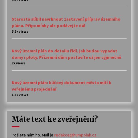
Starosta slíbil navrhnout zastavení příprav územního
plánu. Připomínky ale podávejte dál
3.2k views
Nový územní plán do detailu řídí, jak budou vypadat
domy i ploty. Přízemní dům postavíte už jen výjimečně
2k views
Nový územní plán: klíčový dokument města míří k
veřejnému projednání
1.4k views
Máte text ke zveřejnění?
Pošlete nám ho. Mail je
redakce@humpolak.cz