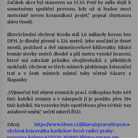
Začátek akce byl stanoven na 15.30. Poté by mělo dojít k
samotnému spuštění provozu, kdy už si budou moci
motoristé novou komunikaci projet,“ popsal chystanou
slávu Veselý.
Jihovýchodní obchvat Brodu stál 1,6 miliardy korun bez
DPH. Je dlouhý přesně 4 124 metrů. Jeho součástí je deset
mostů, podchod a dvě mimoúrovňové křižovatky. Silnici
lemuje stovky metrů dlouhé a půl metru vysoké hrazení,
které má zabránit průniku obojživelníků z přilehlých
mokřadů. Obchvat ve třech místech překlenuje železniční
trať a v šesti místech místní toky včetně Sázavy a
Šlapanky.
„Výjimečný byl objem zemních prací. Odkopáno bylo 469
tisíc kubíků zeminy a v násypech jí je použito přes 194
tisíc kubíků. Na vozovku bylo upotřebeno přes 40 tisíc tun
asfaltové směsi,“ sečetl mluvčí ŘSD.
Zdroj:
https://www.idnes.cz/jihlava/zpravy/doprava-
obchvat-krizovatka-havlickuv-brod-radici-pruhy-
vysocina-kolona.A231130_762980_jihlava-zpravy_mv