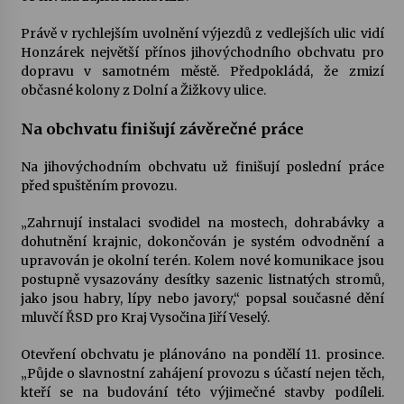
Právě v rychlejším uvolnění výjezdů z vedlejších ulic vidí
Honzárek největší přínos jihovýchodního obchvatu pro
dopravu v samotném městě. Předpokládá, že zmizí
občasné kolony z Dolní a Žižkovy ulice.
Na obchvatu finišují závěrečné práce
Na jihovýchodním obchvatu už finišují poslední práce
před spuštěním provozu.
„Zahrnují instalaci svodidel na mostech, dohrabávky a
dohutnění krajnic, dokončován je systém odvodnění a
upravován je okolní terén. Kolem nové komunikace jsou
postupně vysazovány desítky sazenic listnatých stromů,
jako jsou habry, lípy nebo javory,“ popsal současné dění
mluvčí ŘSD pro Kraj Vysočina Jiří Veselý.
Otevření obchvatu je plánováno na pondělí 11. prosince.
„Půjde o slavnostní zahájení provozu s účastí nejen těch,
kteří se na budování této výjimečné stavby podíleli.