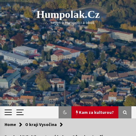
Skip
to
Humpolak.cz
content
. . . . . nejen o Humpolci a okolí
Kam za kulturou?
Home
O kraji Vysočina
Kam za kulturou?