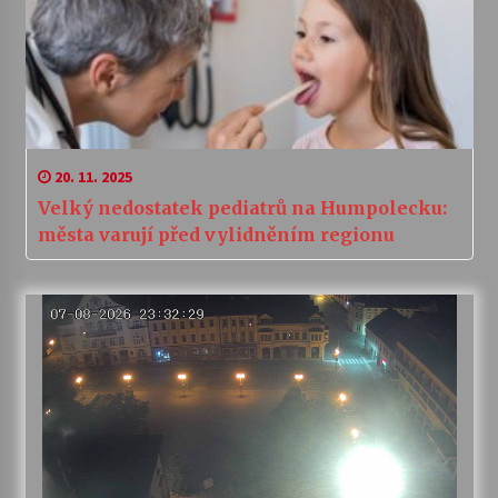
20. 11. 2025
Velký nedostatek pediatrů na Humpolecku:
města varují před vylidněním regionu