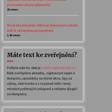
postavíte už jen výjimečně
2k views
Nový územní plán: klíčový dokument města
míří k veřejnému projednání
1.4k views
Máte text ke zveřejnění?
Pošlete nám ho. Mail je
redakce@humpolak.cz
Rádi zveřejníme aktuality, zajímavosti nejen o
Humpolci, upoutávky na místní akce, tipy na
výlety, Vaši tvorbu a v rozumné míře i texty
místních politických uskupení a reklamu týkající
se Humpolce.