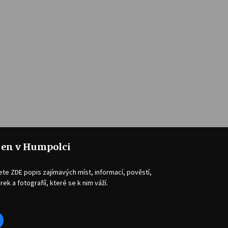
jen v Humpolci
ete ZDE popis zajímavých míst, informací, pověstí,
rek a fotografíí, které se k nim váží.
acebook