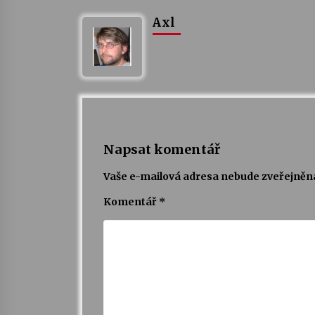
Axl
Napsat komentář
Vaše e-mailová adresa nebude zveřejněn
Komentář
*