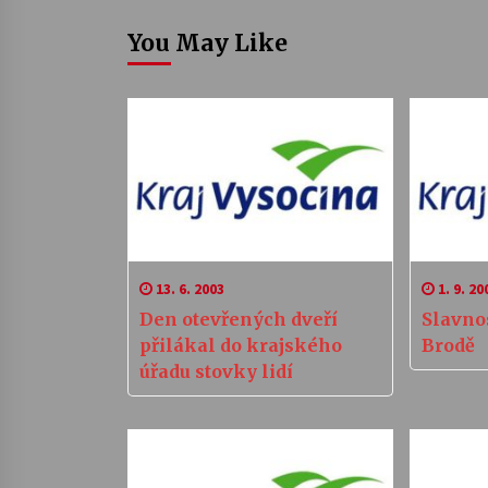
You May Like
13. 6. 2003
1. 9. 20
Den otevřených dveří
Slavnos
přilákal do krajského
Brodě
úřadu stovky lidí