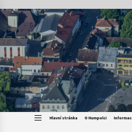
Skip
to
content
Hlavní stránka
O Humpolci
Informac