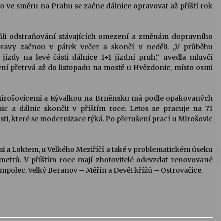
o ve směru na Prahu se začne dálnice opravovat až příští rok
vůli odstraňování stávajících omezení a změnám dopravního
pravy začnou v pátek večer a skončí v neděli. „V průběhu
ízdy na levé části dálnice 1+1 jízdní pruh,“ uvedla mluvčí
ení přetrvá až do listopadu na mostě u Hvězdonic, místo osmi
Mirošovicemi a Kývalkou na Brněnsku má podle opakovaných
lnic a dálnic skončit v příštím roce. Letos se pracuje na 71
ásti, které se modernizace týká. Po přerušení prací u Mirošovic
mi a Loktem, u Velkého Meziříčí a také v problematickém úseku
etrů. V příštím roce mají zhotovitelé odevzdat renovované
olec, Velký Beranov – Měřín a Devět křížů – Ostrovačice.