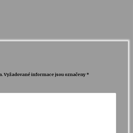
a.
Vyžadované informace jsou označeny
*