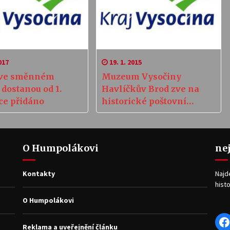
017
19. 1. 2015
 ve směnném
Muzeum Vysočiny
dostanou od 1.
Havlíčkův Brod zve na
ce přidáno
historické poštovní
známky
O Humpolákovi
ne
Kontakty
Najd
histo
O Humpolákovi
F
Reklama a uveřejnění článku