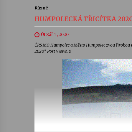
Různé
HUMPOLECKÁ TŘICÍTKA 202
Út Zář 1 , 2020
ČRS MO Humpolec a Město Humpolec zvou širokou 
2020“ Post Views: 0