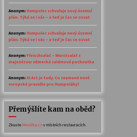
Anonym
:
Humpolec schvaluje nový územní
plán. Týká se i vás – a teď je čas se ozvat
Anonym
:
Humpolec schvaluje nový územní
plán. Týká se i vás – a teď je čas se ozvat
Anonym
:
Fleischsalat – Wurstsalat s
majonézou: německá salámová pochoutka
Anonym
:
AI Act je tady. Co znamená nové
evropské pravidlo pro Humpoláky?
Přemýšlíte kam na oběd?
Zkuste
Meníčka.cz
v místních restauracích.