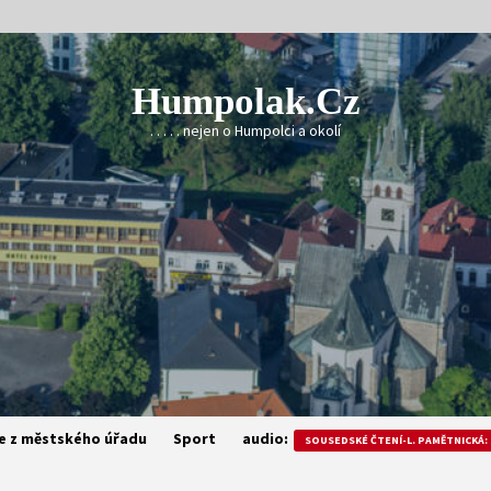
Humpolak.cz
. . . . . nejen o Humpolci a okolí
e z městského úřadu
Sport
audio:
SOUSEDSKÉ ČTENÍ-L. PAMĚTNICKÁ: 