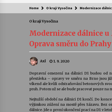
Home
O kraji Vysočina
Modernizace dálnice
Kam za kulturou?
O kraji Vysočina
Letní koncerty ve Stromovce: Ars
Camerata a Sukuba Ensemble
Modernizace dálnice u 
4. 8. 2026
Oprava směru do Prahy 
Pozvánka na integrační festival
Quijotova šedesátka: 28. 7.–1. 8.
2026
Axl
1. 9. 2020
28. 7. 2026
Letní koncerty ve Stromovce: Rufu
Dopravní omezení na dálnici D1 budou od ned
Miller
přestávka – opravy ve směru na Brno jsou již
22. 7. 2026
víkend ale kvůli odstraňování betonových sv
pruh. Potom už se ale bude pracovat pouze na 
Za kulturou kousek za Humpolec. 
Nejtužší období na dálnici D1 končí. Do kon
Želivě ožije odkaz Josefa Čapka
výjimkou zúžení na mostě přes Sázavu. Bez o
13. 7. 2026
dálnice. Jde o první ukončení prací na D1 v let