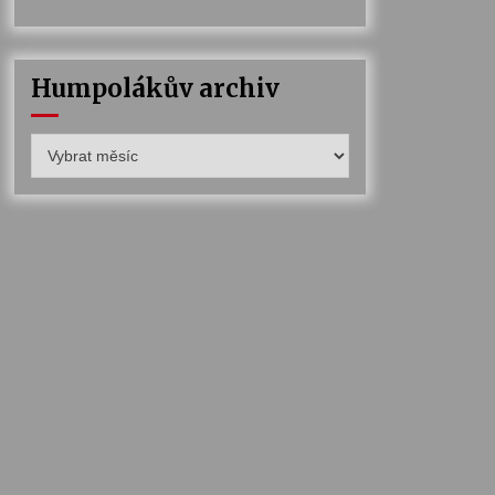
Humpolákův archiv
Humpolákův
archiv