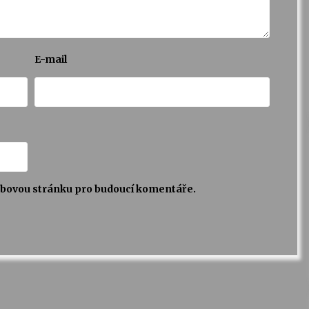
E-mail
webovou stránku pro budoucí komentáře.