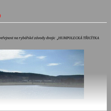
0
veřejnost na rybářské závody dvojic „HUMPOLECKÁ TŘICÍTKA