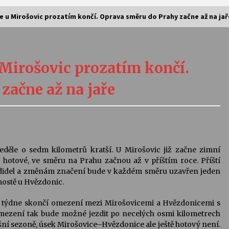
 u Mirošovic prozatím končí. Oprava směru do Prahy začne až na jař
Vernisáž výstavy Josefíny Duškové:
Stávám se kapkou
Mirošovic prozatím končí.
30. 7. 2026
začne až na jaře
Letní koncerty ve Stromovce:
Kolchoz a Jenakaši
28. 7. 2026
s
Vysočinka
ěle o sedm kilometrů kratší. U Mirošovic již začne zimní
17. 7. 2026
 hotové, ve směru na Prahu začnou až v příštím roce. Příští
odidel a změnám značení bude v každém směru uzavřen jeden
mostě u Hvězdonic.
V
Varhanní recitál Michala Novenka v
ce týdne skončí omezení mezi Mirošovicemi a Hvězdonicemi s
Klášteře Želiv
mezení tak bude možné jezdit po necelých osmi kilometrech
3. 7. 2026
ošní sezoně, úsek Mirošovice–Hvězdonice ale ještě hotový není.