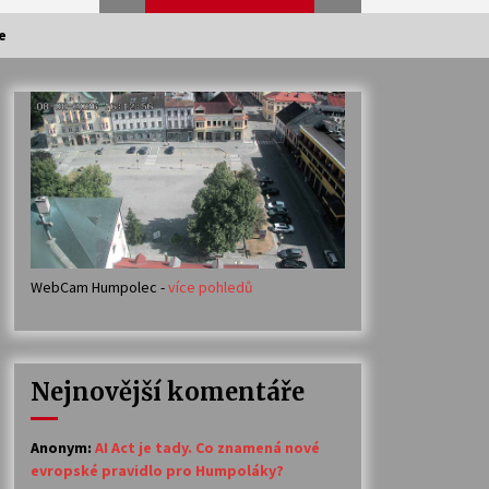
e
Veselí muzikanti
30. 7. 2026
Votavžatský ploty
23. 7. 2026
WebCam Humpolec -
více pohledů
Ozvěny prázdnin
14. 7. 2026
Nejnovější komentáře
Petr Adamec – Malovaný svět
30. 6. 2026
Anonym
:
AI Act je tady. Co znamená nové
evropské pravidlo pro Humpoláky?