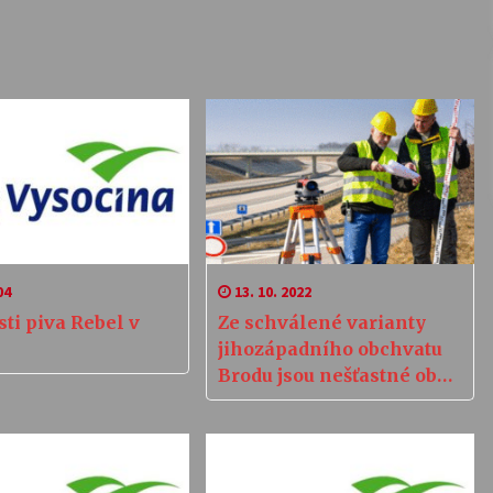
04
13. 10. 2022
ti piva Rebel v
Ze schválené varianty
jihozápadního obchvatu
Brodu jsou nešťastné obce
i ŘSD