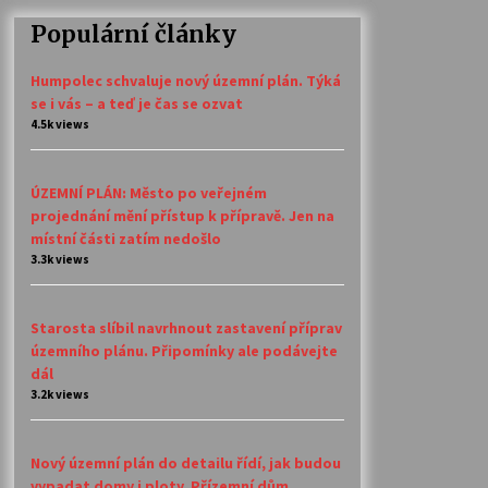
Populární články
Humpolec schvaluje nový územní plán. Týká
se i vás – a teď je čas se ozvat
4.5k views
ÚZEMNÍ PLÁN: Město po veřejném
projednání mění přístup k přípravě. Jen na
místní části zatím nedošlo
3.3k views
Starosta slíbil navrhnout zastavení příprav
územního plánu. Připomínky ale podávejte
dál
3.2k views
Nový územní plán do detailu řídí, jak budou
vypadat domy i ploty. Přízemní dům