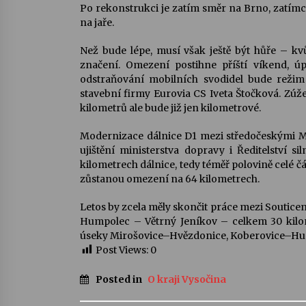
Po rekonstrukci je zatím směr na Brno, zatímc
na jaře.
Než bude lépe, musí však ještě být hůře – k
značení. Omezení postihne příští víkend, ú
odstraňování mobilních svodidel bude režim j
stavební firmy Eurovia CS Iveta Štočková. Zúž
kilometrů ale bude již jen kilometrové.
Modernizace dálnice D1 mezi středočeskými 
ujištění ministerstva dopravy i Ředitelství si
kilometrech dálnice, tedy téměř polovině celé č
zůstanou omezení na 64 kilometrech.
Letos by zcela měly skončit práce mezi Soutice
Humpolec – Větrný Jeníkov – celkem 30 kilom
úseky Mirošovice–Hvězdonice, Koberovice–Hump
Post Views:
0
Posted in
O kraji Vysočina