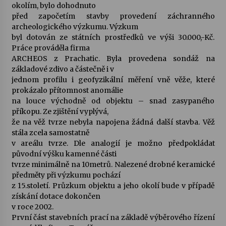
okolím, bylo dohodnuto
před započetím stavby provedení záchranného
archeologického výzkumu. Výzkum
byl dotován ze státních prostředků ve výši 30.000,-Kč.
Práce prováděla firma
ARCHEOS z Prachatic. Byla provedena sondáž na
základové zdivo a částečně i v
jednom profilu i geofyzikální měření vně věže, které
prokázalo přítomnost anomálie
na louce východně od objektu – snad zasypaného
příkopu. Ze zjištění vyplývá,
že na věž tvrze nebyla napojena žádná další stavba. Věž
stála zcela samostatně
v areálu tvrze. Dle analogií je možno předpokládat
původní výšku kamenné části
tvrze minimálně na 10metrů. Nalezené drobné keramické
předměty při výzkumu pochází
z 15.století. Průzkum objektu a jeho okolí bude v případě
získání dotace dokončen
v roce 2002.
První část stavebních prací na základě výběrového řízení