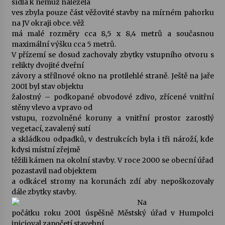
sídla k němuž náležela
ves zbyla pouze část věžovité stavby na mírném pahorku
Votavžatský ploty
na JV okraji obce. věž
23. 7. 2026
má malé rozměry cca 8,5 x 8,4 metrů a současnou
maximální výšku cca 5 metrů.
V přízemí se dosud zachovaly zbytky vstupního otvoru s
relikty dvojité dveřní
Letní koncerty ve Stromovce: Rufus Miller
závory a střílnové okno na protilehlé straně. Ještě na jaře
22. 7. 2026
2001 byl stav objektu
žalostný – podkopané obvodové zdivo, zřícené vnitřní
stěny vlevo a vpravo od
Vysočinka
vstupu, rozvolněné koruny a vnitřní prostor zarostlý
17. 7. 2026
vegetací, zavalený sutí
a skládkou odpadků, v destrukcích byla i tři nároží, kde
kdysi místní zřejmě
Ozvěny prázdnin
těžili kámen na okolní stavby. V roce 2000 se obecní úřad
14. 7. 2026
pozastavil nad objektem
a odkácel stromy na korunách zdí aby nepoškozovaly
dále zbytky stavby.
Na
Za kulturou kousek za Humpolec. V Želivě ožije
odkaz Josefa Čapka
počátku roku 2001 úspěšně Městský úřad v Humpolci
13. 7. 2026
inicioval započetí stavební