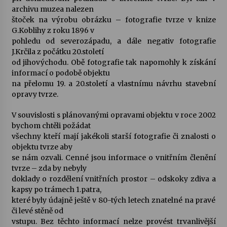
archivu muzea nalezen
štoček na výrobu obrázku – fotografie tvrze v knize
G.Koblihy z roku 1896 v
pohledu od severozápadu, a dále negativ fotografie
J.Krčila z počátku 20.století
od jihovýchodu. Obě fotografie tak napomohly k získání
informací o podobě objektu
na přelomu 19. a 20.století a vlastnímu návrhu stavební
opravy tvrze.
V souvislosti s plánovanými opravami objektu v roce 2002
bychom chtěli požádat
všechny kteří mají jakékoli starší fotografie či znalosti o
objektu tvrze aby
se nám ozvali. Cenné jsou informace o vnitřním členění
tvrze – zda by nebyly
doklady o rozdělení vnitřních prostor – odskoky zdiva a
kapsy po trámech 1.patra,
které byly údajně ještě v 80-tých letech znatelné na pravé
či levé stěně od
vstupu. Bez těchto informací nelze provést trvanlivější