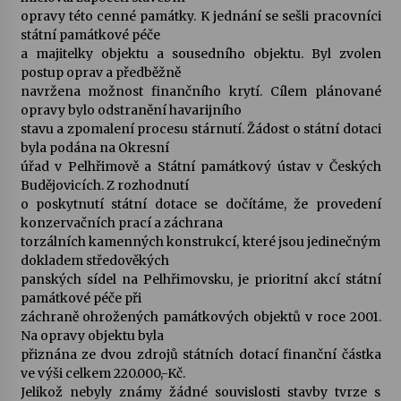
opravy této cenné památky. K jednání se sešli pracovníci
státní památkové péče
Varhanní recitál Michala Novenka v Klášteře
a majitelky objektu a sousedního objektu. Byl zvolen
Želiv
postup oprav a předběžně
3. 7. 2026
navržena možnost finančního krytí. Cílem plánované
opravy bylo odstranění havarijního
Petr Adamec – Malovaný svět
stavu a zpomalení procesu stárnutí. Žádost o státní dotaci
30. 6. 2026
byla podána na Okresní
úřad v Pelhřimově a Státní památkový ústav v Českých
Budějovicích. Z rozhodnutí
o poskytnutí státní dotace se dočítáme, že provedení
konzervačních prací a záchrana
torzálních kamenných konstrukcí, které jsou jedinečným
dokladem středověkých
panských sídel na Pelhřimovsku, je prioritní akcí státní
památkové péče při
záchraně ohrožených památkových objektů v roce 2001.
Na opravy objektu byla
přiznána ze dvou zdrojů státních dotací finanční částka
ve výši celkem 220.000,-Kč.
Jelikož nebyly známy žádné souvislosti stavby tvrze s