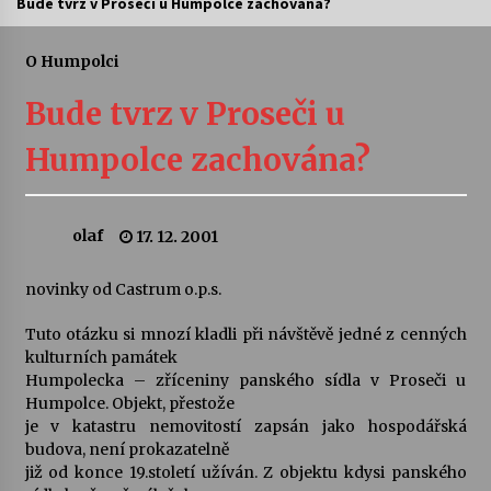
Bude tvrz v Proseči u Humpolce zachována?
Letní koncerty ve Stromovce: Ars Camerata a
Sukuba Ensemble
O Humpolci
4. 8. 2026
Bude tvrz v Proseči u
Vernisáž výstavy Josefíny Duškové: Stávám se
Humpolce zachována?
kapkou
30. 7. 2026
olaf
17. 12. 2001
Veselí muzikanti
30. 7. 2026
novinky od Castrum o.p.s.
Tuto otázku si mnozí kladli při návštěvě jedné z cenných
Pozvánka na integrační festival Quijotova
šedesátka: 28. 7.–1. 8. 2026
kulturních památek
28. 7. 2026
Humpolecka – zříceniny panského sídla v Proseči u
Humpolce. Objekt, přestože
je v katastru nemovitostí zapsán jako hospodářská
Letní koncerty ve Stromovce: Kolchoz a
budova, není prokazatelně
Jenakaši
již od konce 19.století užíván. Z objektu kdysi panského
28. 7. 2026