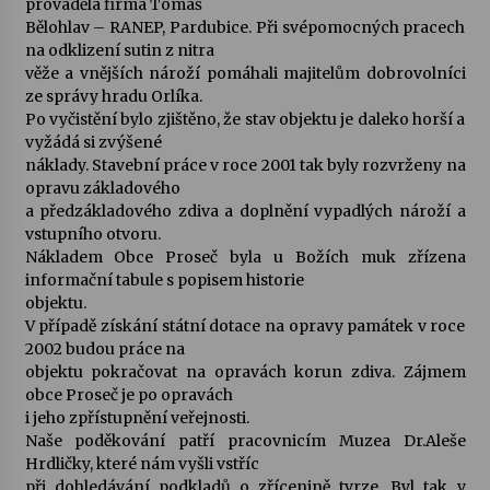
prováděla firma Tomáš
Bělohlav – RANEP, Pardubice. Při svépomocných pracech
na odklizení sutin z nitra
věže a vnějších nároží pomáhali majitelům dobrovolníci
ze správy hradu Orlíka.
Po vyčistění bylo zjištěno, že stav objektu je daleko horší a
vyžádá si zvýšené
náklady. Stavební práce v roce 2001 tak byly rozvrženy na
opravu základového
a předzákladového zdiva a doplnění vypadlých nároží a
vstupního otvoru.
Nákladem Obce Proseč byla u Božích muk zřízena
informační tabule s popisem historie
objektu.
V případě získání státní dotace na opravy památek v roce
2002 budou práce na
objektu pokračovat na opravách korun zdiva. Zájmem
obce Proseč je po opravách
i jeho zpřístupnění veřejnosti.
Naše poděkování patří pracovnicím Muzea Dr.Aleše
Hrdličky, které nám vyšli vstříc
při dohledávání podkladů o zřícenině tvrze. Byl tak v