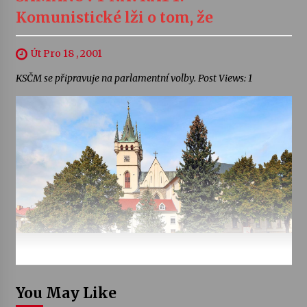
Komunistické lži o tom, že
Út Pro 18 , 2001
KSČM se připravuje na parlamentní volby. Post Views: 1
You May Like