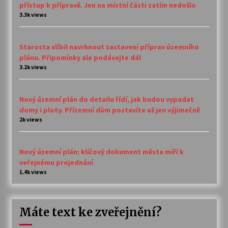
přístup k přípravě. Jen na místní části zatím nedošlo
3.3k views
Starosta slíbil navrhnout zastavení příprav územního
plánu. Připomínky ale podávejte dál
3.2k views
Nový územní plán do detailu řídí, jak budou vypadat
domy i ploty. Přízemní dům postavíte už jen výjimečně
2k views
Nový územní plán: klíčový dokument města míří k
veřejnému projednání
1.4k views
Máte text ke zveřejnění?