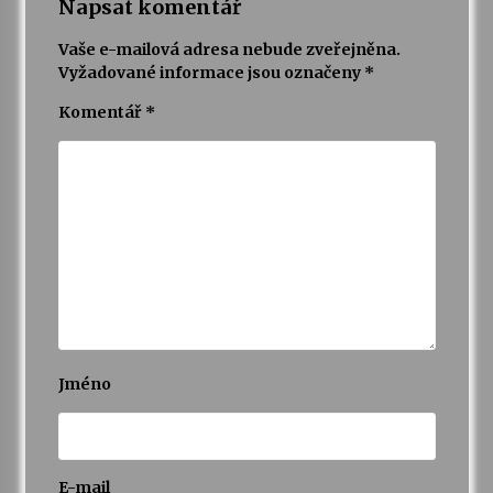
Napsat komentář
Vaše e-mailová adresa nebude zveřejněna.
Vyžadované informace jsou označeny
*
Komentář
*
Jméno
E-mail