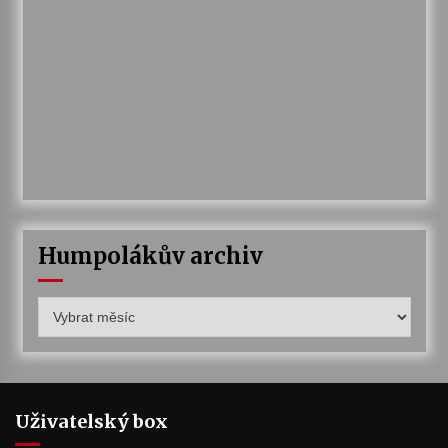
Humpolákův archiv
Humpolákův
archiv
Uživatelský box