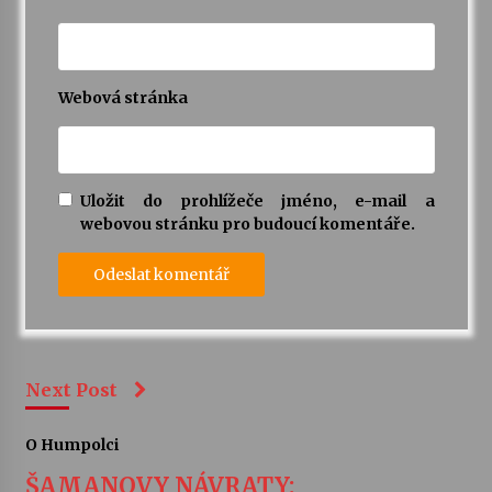
Webová stránka
Uložit do prohlížeče jméno, e-mail a
webovou stránku pro budoucí komentáře.
Next Post
O Humpolci
ŠAMANOVY NÁVRATY: