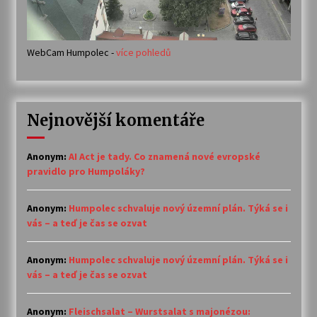
WebCam Humpolec -
více pohledů
Nejnovější komentáře
Anonym
:
AI Act je tady. Co znamená nové evropské
pravidlo pro Humpoláky?
Anonym
:
Humpolec schvaluje nový územní plán. Týká se i
vás – a teď je čas se ozvat
Anonym
:
Humpolec schvaluje nový územní plán. Týká se i
vás – a teď je čas se ozvat
Anonym
:
Fleischsalat – Wurstsalat s majonézou: