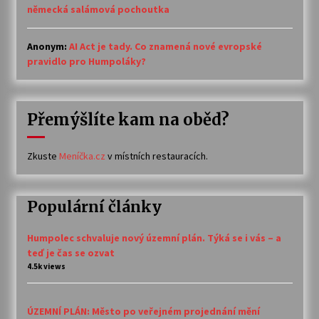
německá salámová pochoutka
Anonym
:
AI Act je tady. Co znamená nové evropské
pravidlo pro Humpoláky?
Přemýšlíte kam na oběd?
Zkuste
Meníčka.cz
v místních restauracích.
Populární články
Humpolec schvaluje nový územní plán. Týká se i vás – a
teď je čas se ozvat
4.5k views
ÚZEMNÍ PLÁN: Město po veřejném projednání mění