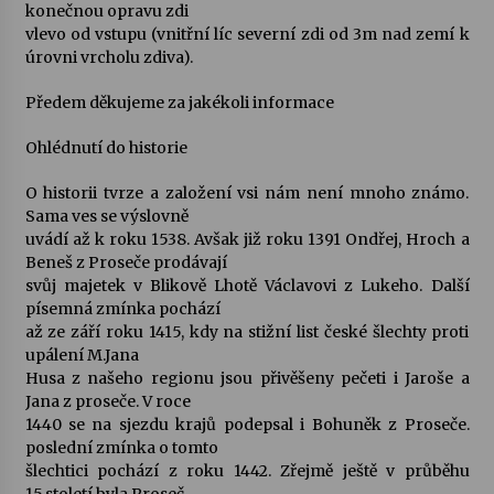
konečnou opravu zdi
vlevo od vstupu (vnitřní líc severní zdi od 3m nad zemí k
úrovni vrcholu zdiva).
Předem děkujeme za jakékoli informace
Ohlédnutí do historie
O historii tvrze a založení vsi nám není mnoho známo.
Sama ves se výslovně
uvádí až k roku 1538. Avšak již roku 1391 Ondřej, Hroch a
Beneš z Proseče prodávají
svůj majetek v Blikově Lhotě Václavovi z Lukeho. Další
písemná zmínka pochází
až ze září roku 1415, kdy na stižní list české šlechty proti
upálení M.Jana
Husa z našeho regionu jsou přivěšeny pečeti i Jaroše a
Jana z proseče. V roce
1440 se na sjezdu krajů podepsal i Bohuněk z Proseče.
poslední zmínka o tomto
šlechtici pochází z roku 1442. Zřejmě ještě v průběhu