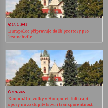
14. 1. 2011
Humpolec připravuje další prostory pro
kratochvíle
9. 9. 2022
Komunální volby v Humpolci: lidi trápí
spory na zastupitelstvu i transparentnost