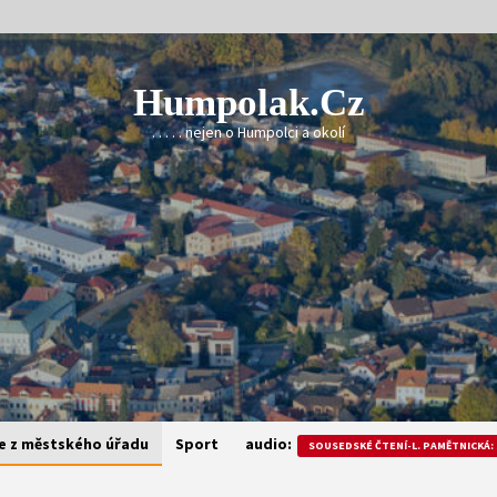
Humpolak.cz
. . . . . nejen o Humpolci a okolí
e z městského úřadu
Sport
audio:
SOUSEDSKÉ ČTENÍ-L. PAMĚTNICKÁ: 