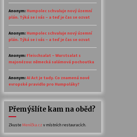
Anonym
:
Humpolec schvaluje nový územní
plán. Týká se i vás – a teď je čas se ozvat
Anonym
:
Humpolec schvaluje nový územní
plán. Týká se i vás – a teď je čas se ozvat
Anonym
:
Fleischsalat – Wurstsalat s
majonézou: německá salámová pochoutka
Anonym
:
AI Act je tady. Co znamená nové
evropské pravidlo pro Humpoláky?
Přemýšlíte kam na oběd?
Zkuste
Meníčka.cz
v místních restauracích.