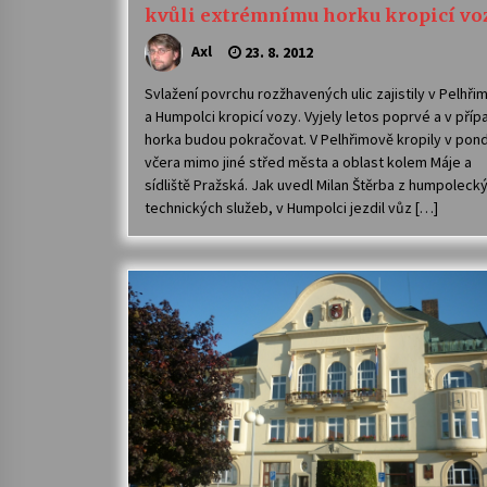
kvůli extrémnímu horku kropicí vo
Axl
23. 8. 2012
Svlažení povrchu rozžhavených ulic zajistily v Pelhři
a Humpolci kropicí vozy. Vyjely letos poprvé a v příp
horka budou pokračovat. V Pelhřimově kropily v pond
včera mimo jiné střed města a oblast kolem Máje a
sídliště Pražská. Jak uvedl Milan Štěrba z humpoleck
technických služeb, v Humpolci jezdil vůz […]