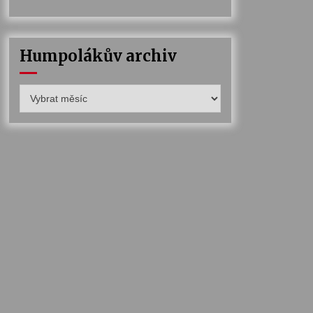
Humpolákův archiv
Humpolákův
archiv