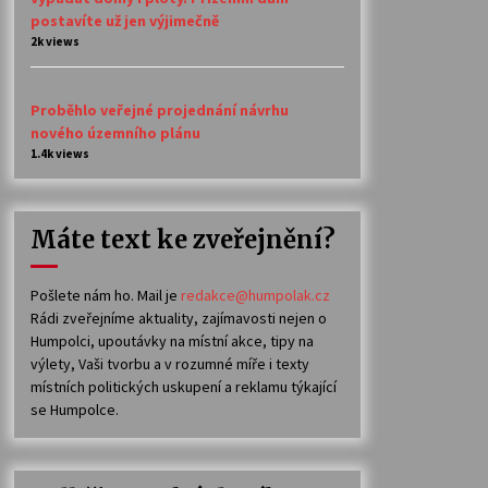
postavíte už jen výjimečně
2k views
Proběhlo veřejné projednání návrhu
nového územního plánu
1.4k views
Máte text ke zveřejnění?
Pošlete nám ho. Mail je
redakce@humpolak.cz
Rádi zveřejníme aktuality, zajímavosti nejen o
Humpolci, upoutávky na místní akce, tipy na
výlety, Vaši tvorbu a v rozumné míře i texty
místních politických uskupení a reklamu týkající
se Humpolce.