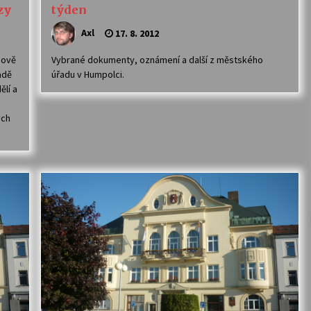
zy
týden
Axl
17. 8. 2012
mově
Vybrané dokumenty, oznámení a další z městského
adě
úřadu v Humpolci.
ělí a
ých