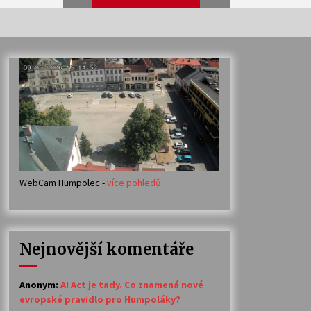
Veselí muzikanti
30. 7. 2026
Votavžatský ploty
23. 7. 2026
WebCam Humpolec -
více pohledů
Ozvěny prázdnin
14. 7. 2026
Nejnovější komentáře
Petr Adamec – Malovaný svět
30. 6. 2026
Anonym
:
AI Act je tady. Co znamená nové
evropské pravidlo pro Humpoláky?