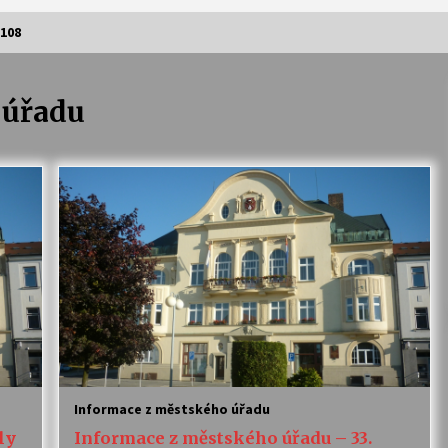
108
 úřadu
Vernisáž výstavy Josefíny Duškové:
Stávám se kapkou
30. 7. 2026
Letní koncerty ve Stromovce:
Kolchoz a Jenakaši
28. 7. 2026
s
Vysočinka
17. 7. 2026
V
Varhanní recitál Michala Novenka v
Klášteře Želiv
Informace z městského úřadu
3. 7. 2026
ly
Informace z městského úřadu – 33.