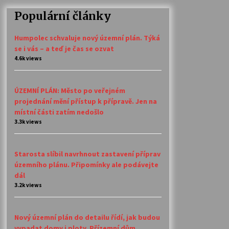
Populární články
Humpolec schvaluje nový územní plán. Týká
se i vás – a teď je čas se ozvat
4.6k views
ÚZEMNÍ PLÁN: Město po veřejném
projednání mění přístup k přípravě. Jen na
místní části zatím nedošlo
3.3k views
Starosta slíbil navrhnout zastavení příprav
územního plánu. Připomínky ale podávejte
dál
3.2k views
Nový územní plán do detailu řídí, jak budou
vypadat domy i ploty. Přízemní dům