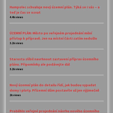
Humpolec schvaluje nový územní plán. Týká se i vás – a
teď je čas se ozvat
4.4k views
ÚZEMNÍ PLÁN: Město po veřejném projednání mění
přístup k přípravě. Jen na místní části zatím nedošlo
3.2k views
Starosta slíbil navrhnout zastavení příprav územního
plánu. Připomínky ale podávejte dál
3.2k views
Nový územní plán do detailu řídí, jak budou vypadat
domy i ploty. Přízemní dům postavíte už jen výjimečně
2k views
Proběhlo veřejné projednání návrhu nového územního