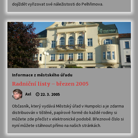
dojíždět vyřizovat své náležistosti do Pelhřimova.
Votavžatský ploty
23. 7. 2026
Letní koncerty ve Stromovce: Rufus Miller
22. 7. 2026
Vysočinka
Informace z městského úřadu
17. 7. 2026
Radniční listy – březen 2005
Axl
22. 3. 2005
Ozvěny prázdnin
14. 7. 2026
Občasník, který vydává Městský úřad v Humpolci a je zdarma
distribuován v tištěné, papírové formě do každé rodiny si
můžete zde přečíst v elektronické podobě. Březnové číslo si
nyní můžete stáhnout přímo na našich stránkách.
Za kulturou kousek za Humpolec. V Želivě ožije
odkaz Josefa Čapka
13. 7. 2026