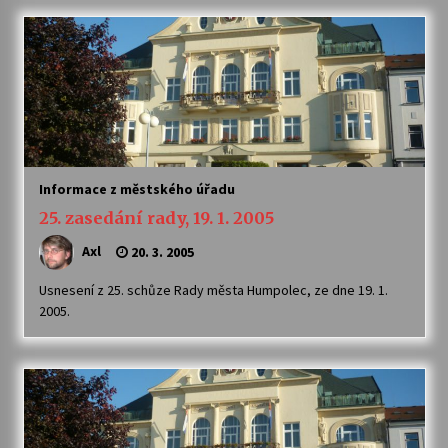
Varhanní recitál Michala Novenka v Klášteře
Želiv
3. 7. 2026
Petr Adamec – Malovaný svět
30. 6. 2026
Informace z městského úřadu
25. zasedání rady, 19. 1. 2005
Axl
20. 3. 2005
Usnesení z 25. schůze Rady města Humpolec, ze dne 19. 1.
2005.