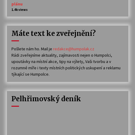
plánu
1.4k views
Máte text ke zveřejnění?
Pošlete nám ho. Mail je
redakce@humpolak.cz
Rádi zveřejníme aktuality, zajímavosti nejen o Humpolci,
upoutávky na místní akce, tipy na výlety, Vaši tvorbu a v
rozumné míře i texty místních politických uskupení a reklamu
týkající se Humpolce.
Pelhřimovský deník