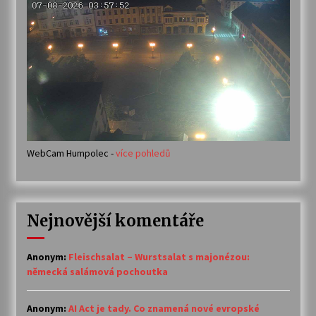
WebCam Humpolec -
více pohledů
Nejnovější komentáře
Anonym
:
Fleischsalat – Wurstsalat s majonézou:
německá salámová pochoutka
Anonym
:
AI Act je tady. Co znamená nové evropské