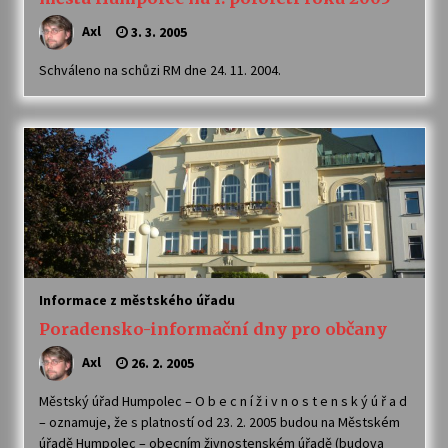
Axl
3. 3. 2005
Schváleno na schůzi RM dne 24. 11. 2004.
Informace z městského úřadu
Poradensko-informační dny pro občany
Axl
26. 2. 2005
Městský úřad Humpolec – O b e c n í ž i v n o s t e n s k ý ú ř a d
– oznamuje, že s platností od 23. 2. 2005 budou na Městském
úřadě Humpolec – obecním živnostenském úřadě (budova