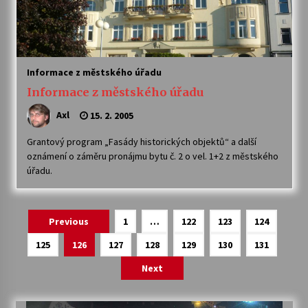
Informace z městského úřadu
Informace z městského úřadu
Axl
15. 2. 2005
Grantový program „Fasády historických objektů“ a další
oznámení o záměru pronájmu bytu č. 2 o vel. 1+2 z městského
úřadu.
Navigace
Previous
1
…
122
123
124
pro
125
126
127
128
129
130
131
příspěvky
Next