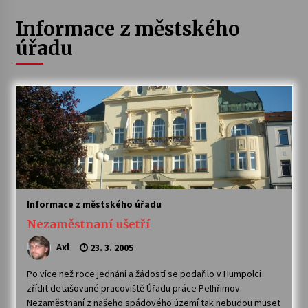
Informace z městského
Letní koncerty ve Stromovce: Ars Camerata a
Sukuba Ensemble
úřadu
4. 8. 2026
Vernisáž výstavy Josefíny Duškové: Stávám se
kapkou
30. 7. 2026
Veselí muzikanti
30. 7. 2026
Informace z městského úřadu
Pozvánka na integrační festival Quijotova
Nezaměstnaní ušetří
šedesátka: 28. 7.–1. 8. 2026
28. 7. 2026
Axl
23. 3. 2005
Po více než roce jednání a žádostí se podařilo v Humpolci
Letní koncerty ve Stromovce: Kolchoz a
Jenakaši
zřídit detašované pracoviště Úřadu práce Pelhřimov.
28. 7. 2026
Nezaměstnaní z našeho spádového území tak nebudou muset