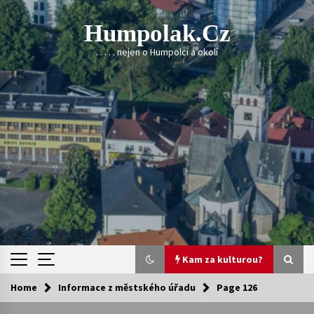
Skip
to
Humpolak.cz
content
. . . . . nejen o Humpolci a okolí
Kam za kulturou?
Home
Informace z městského úřadu
Page 126
Kam za kulturou?