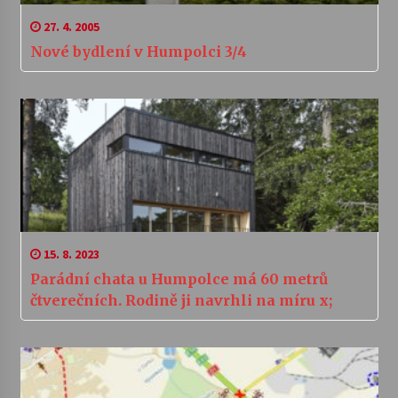
27. 4. 2005
Nové bydlení v Humpolci 3/4
15. 8. 2023
Parádní chata u Humpolce má 60 metrů
čtverečních. Rodině ji navrhli na míru x;