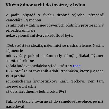
Vítězný únor vtrhl do továrny v lednu
V patře připadá v úvahu drobná výroba, případně
kanceláře. Ty mohou
vzniknout i v zatím neopravených půdních prostorách, v
případě zájmu ale
nelze vyloučit ani dva velké loftové byty.
„Doba zůstává složitá, nájemníci se neshání lehce. Naším
zájmem je
mít využitý pokud možno celý dům,“ přitakal Rýzner
starší. Fabrika se
začala budovat nedaleko středu města v
roce
1887. Stojí za ní továrník Adolf Procházka, který ji v roce
1918 prodal
soukenickému živnostníkovi Karlu Trčkovi. Ten tam
hospodařil vlastně
až do znárodnění v lednu roku 1948.
Sukno se tkalo v továrně až do sametové revoluce, po níž
následoval