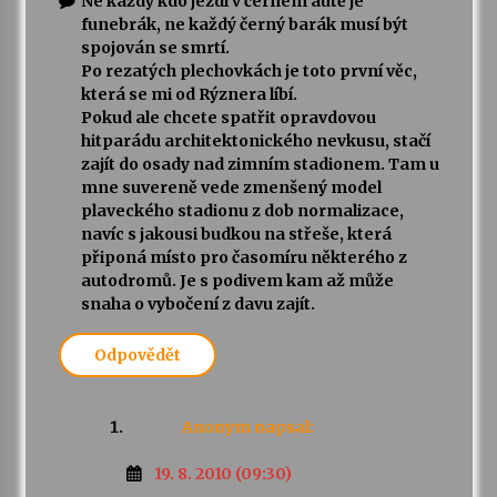
Ne každý kdo jezdí v černém autě je
funebrák, ne každý černý barák musí být
spojován se smrtí.
Po rezatých plechovkách je toto první věc,
která se mi od Rýznera líbí.
Pokud ale chcete spatřit opravdovou
hitparádu architektonického nevkusu, stačí
zajít do osady nad zimním stadionem. Tam u
mne suvereně vede zmenšený model
plaveckého stadionu z dob normalizace,
navíc s jakousi budkou na střeše, která
připoná místo pro časomíru některého z
autodromů. Je s podivem kam až může
snaha o vybočení z davu zajít.
Odpovědět
Anonym
napsal:
19. 8. 2010 (09:30)