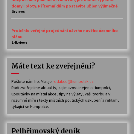
domy i ploty. Přízemní dům postavíte už jen výjimečně
2k views
Proběhlo veřejné projednání návrhu nového územního
plánu
1.4k views
Máte text ke zveřejnění?
Pošlete nám ho. Mail je
redakce@humpolak.cz
Rádi zveřejníme aktuality, zajímavosti nejen o Humpolci,
upoutávky na místní akce, tipy na výlety, Vaši tvorbu a v
rozumné míře i texty místních politických uskupení a reklamu
týkající se Humpolce.
Pelhřimovský deník