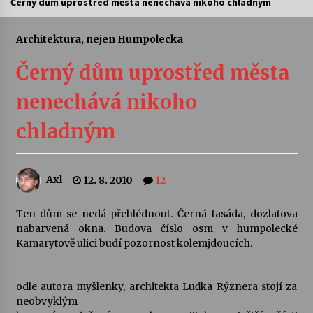
Černý dům uprostřed města nenechává nikoho chladným
Divadélka pro děti: Kašpárek v dračí jeskyni
Architektura, nejen Humpolecka
10. 8. 2026
Černý dům uprostřed města
Letní koncerty ve Stromovce: Ars Camerata a
nenechává nikoho
Sukuba Ensemble
4. 8. 2026
chladným
Vernisáž výstavy Josefíny Duškové: Stávám se
kapkou
30. 7. 2026
Axl
12. 8. 2010
12
Ten dům se nedá přehlédnout. Černá fasáda, dozlatova
Veselí muzikanti
nabarvená okna. Budova číslo osm v humpolecké
30. 7. 2026
Kamarytově ulici budí pozornost kolemjdoucích.
Pozvánka na integrační festival Quijotova
odle autora myšlenky, architekta Luďka Rýznera stojí za
šedesátka: 28. 7.–1. 8. 2026
neobvyklým
28. 7. 2026