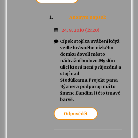
Anonym
napsal:
24. 8. 2010 (15:20)
Cípek stojí za uvážení když
vedle krásného nízkého
domku dovolí město
nádražní budovu.Myslím
ulici která není průjezdná a
stojí nad
Stodůlkama.Projekt pana
Rýznera podporuji má to
šmrnc.Fandím i této tmavé
barvě.
Odpovědět