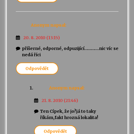
Anonym
napsal:
20. 8. 2010 (13:15)
příšerné, odporné, odpuzijící………….nic víc se
nedá říci
Odpovědět
Anonym
napsal:
21. 8. 2010 (21:46)
Ten Cípek, že jo?já to taky
říkám,fakt hrozná lokalita!
Odpovědět