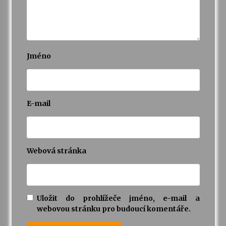
Jméno
E-mail
Webová stránka
Uložit do prohlížeče jméno, e-mail a
webovou stránku pro budoucí komentáře.