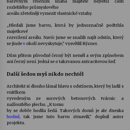
barevným řešením snaha majitele největší části
rozlehlého průmyslového
Letní koncerty ve Stromovce: Kolchoz a
areálu zřetelněji vymezit vlastnické vztahy.
Jenakaši
28. 7. 2026
„Hledali jsme barvu, která by jednoznačně podtrhla
majetkové
rozvržení areálu. Navíc jsme se snažili najít odstín, který
Votavžatský ploty
se jinde
v
okolí nevyskytuje,“ vysvětlil Rýzner.
23. 7. 2026
Dům přitom původně černý být neměl a svým způsobem
ani černý není. Jedná se o takzvanou antracitovou šeď.
Letní koncerty ve Stromovce: Rufus Miller
22. 7. 2026
Další šedou myš nikdo nechtěl
Architekt si dlouho lámal hlavu s odstínem, který by ladil s
Vysočinka
vnitřkem
17. 7. 2026
vyvedeným ze surových betonových tvárnic a
nažloutlého plechu. „K tomu
by se dobře hodila šedá. Takových domů je ale dneska
hodně
, tak jsme tuto barvu ztmavili,“ doplnil autor
Ozvěny prázdnin
projektu.
14. 7. 2026