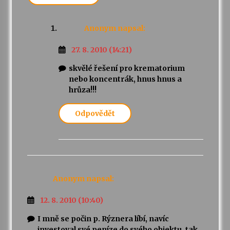
Anonym
napsal:
27. 8. 2010 (14:21)
skvělé řešení pro krematorium
nebo koncentrák, hnus hnus a
hrůza!!!
Odpovědět
Anonym
napsal:
12. 8. 2010 (10:40)
I mně se počin p. Rýznera líbí, navíc
investoval své peníze do svého objektu, tak