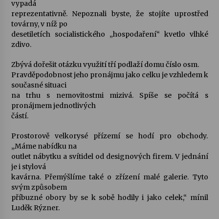
vypadá
reprezentativně. Nepoznali byste, že stojíte uprostřed
továrny, v níž po
desetiletích socialistického „hospodaření“ kvetlo vlhké
zdivo.
Zbývá dořešit otázku využití tří podlaží domu číslo osm.
Pravděpodobnost jeho pronájmu jako celku je vzhledem k
současné situaci
na trhu s nemovitostmi mizivá. Spíše se počítá s
pronájmem jednotlivých
částí.
Prostorově velkorysé přízemí se hodí pro obchody.
„Máme nabídku na
outlet nábytku a svítidel od designových firem. V jednání
je i stylová
kavárna. Přemýšlíme také o zřízení malé galerie. Tyto
svým způsobem
příbuzné obory by se k sobě hodily i jako celek,“ mínil
Luděk Rýzner.