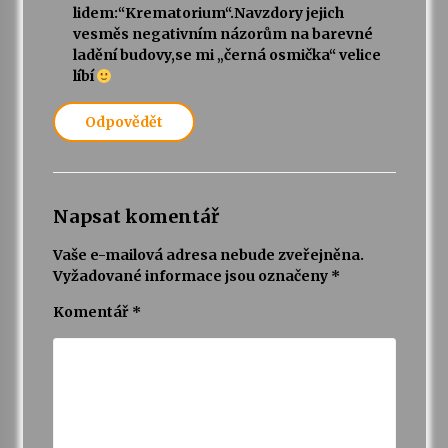
lidem:“Krematorium“.Navzdory jejich
vesměs negativním názorům na barevné
ladění budovy,se mi „černá osmička“ velice
líbí
Odpovědět
Napsat komentář
Vaše e-mailová adresa nebude zveřejněna.
Vyžadované informace jsou označeny
*
Komentář
*