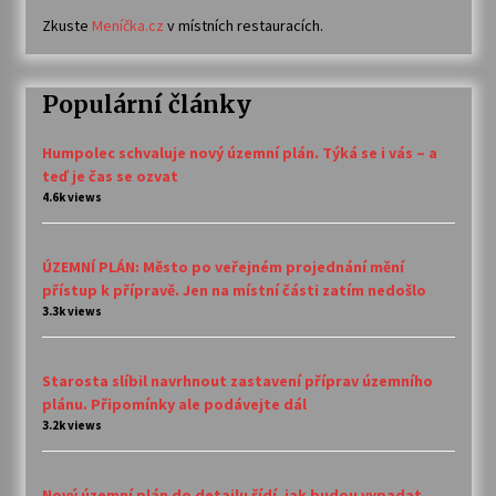
Zkuste
Meníčka.cz
v místních restauracích.
Populární články
Humpolec schvaluje nový územní plán. Týká se i vás – a
teď je čas se ozvat
4.6k views
ÚZEMNÍ PLÁN: Město po veřejném projednání mění
přístup k přípravě. Jen na místní části zatím nedošlo
3.3k views
Starosta slíbil navrhnout zastavení příprav územního
plánu. Připomínky ale podávejte dál
3.2k views
Nový územní plán do detailu řídí, jak budou vypadat