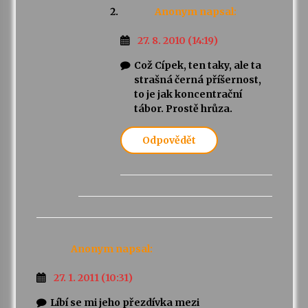
Anonym
napsal:
27. 8. 2010 (14:19)
Což Cípek, ten taky, ale ta
strašná černá příšernost,
to je jak koncentrační
tábor. Prostě hrůza.
Odpovědět
Anonym
napsal:
27. 1. 2011 (10:31)
Líbí se mi jeho přezdívka mezi