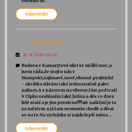
svědčila víc.
Odpovědět
Anonym
napsal:
15. 8. 2010 (14:27)
Budova v Kamarytové ulici se mi líbí moc,a
jsem ráda,že stojí u nás v
Humpolci,zajímavé,nové,vkusné,praktické
– zkrátka dávám také jednoznačně palec
nahoru.A s názorem na vilovou část pod tratí
V Cípku souhlasím také,hrůza a děs co dnes
lidé staví a je jim povoleno!!!!ale naštěstí je to
za městem a já tam nemusím chodit a dívat
se na to.Na vycházku si najdu lepší místa …
Odpovědět