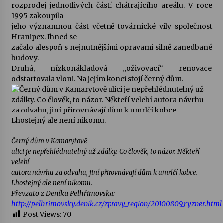
rozprodej jednotlivých částí chátrajícího areálu. V roce
1995 zakoupila
jeho významnou část včetně továrnické vily společnost
Hranipex. Ihned se
začalo alespoň s nejnutnějšími opravami silně zanedbané
budovy.
Druhá, nízkonákladová „oživovací“ renovace
odstartovala vloni. Na jejím konci stojí černý dům.
Černý dům v Kamarytově
ulici je nepřehlédnutelný už zdálky. Co člověk, to názor. Někteří
velebí
autora návrhu za odvahu, jiní přirovnávají dům k umrlčí kobce.
Lhostejný ale není nikomu.
Převzato z Deníku Pelhřimovska:
http://pelhrimovsky.denik.cz/zpravy_region/20100809_ryzner.html
Post Views:
70