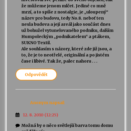
že můžeme jenom mlčet. Jediné co mně
mrzí, a to spíše z nostalgie, je „uloupený“
název pro budovu, tedy No.8. neboť ten
nesla budova a její areál jako součást dnes
už bohužel vytunelovaného podniku, dalším
Humpoleckým „podnikatelem“ a ptákem,
SUKNO Textil.
Ale souhlasím s názory, které zde již jsou, a
to, že je to neotřelé, originální a po jistém
čase i líbivé. Tak že, palec nahoru . . .
Odpovědět
Anonym
napsal:
12. 8. 2010 (12:25)
Možná by o něco světlejší barva tomu domu