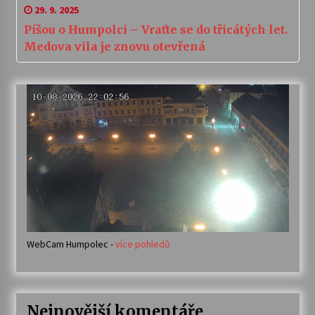
29. 9. 2025
Píšou o Humpolci – Vraťte se do třicátých let.
Medova vila je znovu otevřená
WebCam Humpolec -
více pohledů
Nejnovější komentáře