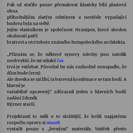
Pak už stačilo pouze přemalovat klasicky bílá plastová
okna
Za kulturou kousek za Humpolec. V Želivě ožije
příhodnějším zlatým odstínem a neotřele vypadající
odkaz Josefa Čapka
budova byla na světě.
13. 7. 2026
Jejím vlastníkem je společnost Hranipex, která shodou
okolností patří
Varhanní recitál Michala Novenka v Klášteře
bratrovi a otci tohoto známého humpoleckého architekta.
Želiv
3. 7. 2026
„Přiznám se, že některé synovy návrhy jsou natolik
neobvyklé, že mi nějaký
čas
trvá je vstřebat. Původně by nás rozhodně nenapadlo, že
dům bude černý.
Ale dneska se mi líbí, ta barevná kombinace se tam hodí. A
hlavně je
variabilně upravený,“ zdůraznil jeden z hlavních bodů
zadání Zdeněk
Rýzner starší.
Projektanti to měli o to složitější, že kvůli napjatému
rozpočtu opravy si
museli
vystačit pouze s „levnými“ materiály. Vnitřek přesto