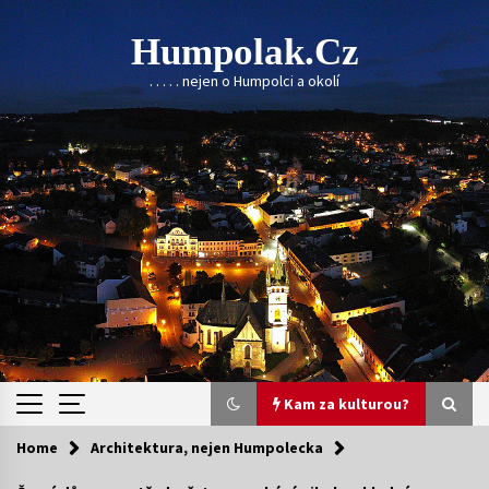
Skip
to
Humpolak.cz
content
. . . . . nejen o Humpolci a okolí
Kam za kulturou?
Home
Architektura, nejen Humpolecka
Kam za kulturou?