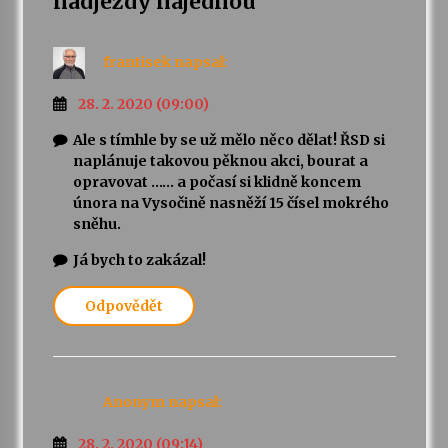
nadjezdy najednou
”
frantisek
napsal:
28. 2. 2020 (09:00)
Ale s tímhle by se už mělo něco dělat! ŘSD si
naplánuje takovou pěknou akci, bourat a
opravovat …… a počasí si klidně koncem
února na Vysočině nasněží 15 čísel mokrého
sněhu.
Já bych to zakázal!
Odpovědět
Anonym
napsal:
28. 2. 2020 (09:14)