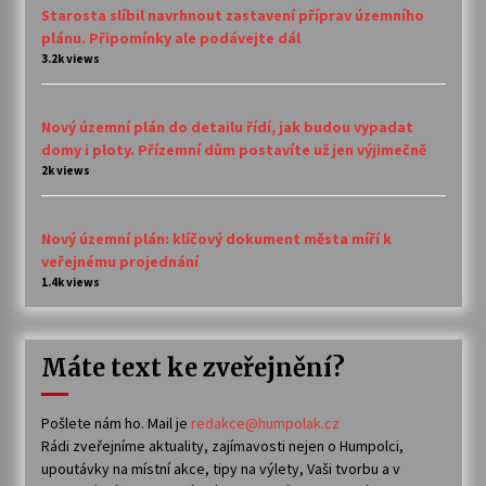
Starosta slíbil navrhnout zastavení příprav územního
plánu. Připomínky ale podávejte dál
3.2k views
Nový územní plán do detailu řídí, jak budou vypadat
domy i ploty. Přízemní dům postavíte už jen výjimečně
2k views
Nový územní plán: klíčový dokument města míří k
veřejnému projednání
1.4k views
Máte text ke zveřejnění?
Pošlete nám ho. Mail je
redakce@humpolak.cz
Rádi zveřejníme aktuality, zajímavosti nejen o Humpolci,
upoutávky na místní akce, tipy na výlety, Vaši tvorbu a v