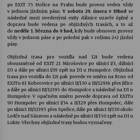
po EXIT 75 Hořice na Prahu bude provoz veden vždy
v jednom jízdním pásu.
V sobotu 29. února v 19hod
se
Varhanní recitál Michala Novenka v Klášteře
následně mezi uvedenými exity dálnice uzavře úplně a
Želiv
doprava bude vedena po objízdných trasách, a to až
3. 7. 2026
do
neděle 1. března do 9 hod,
kdy bude obnoven provoz
vždy v jednom páse a po poledni pak v režimu 2+2 jízdní
pásy.
Petr Adamec – Malovaný svět
30. 6. 2026
Objízdná trasa pro vozidla nad 12t bude vedena
obousměrně od EXIT 21 Mirošovice po silnici I/3, dálnici
D3 a dále po silnici I/19 zpět na D1 u Humpolce. Objízdná
trasa pro vozidla do 12t pak povede ve směru na Brno od
EXITu 81 Koberovice po silnici II/130 a III/12936 přes Jiřice
a dále po silnici III/12395 do Humpolce a následně na D1 u
Humpolce. V opačném směru povede doprava od EXITu
90 Humpolec po silnici I/34 a II/129 přes Humpolec, dále
po silnici III/12395 přes Speřice, dále po silnici II/130 okolo
Ledče nad Sázavou a následně po silnici II/150 zpět na D1 u
Lokte. Všechny objízdné trasy budou vyznačeny.