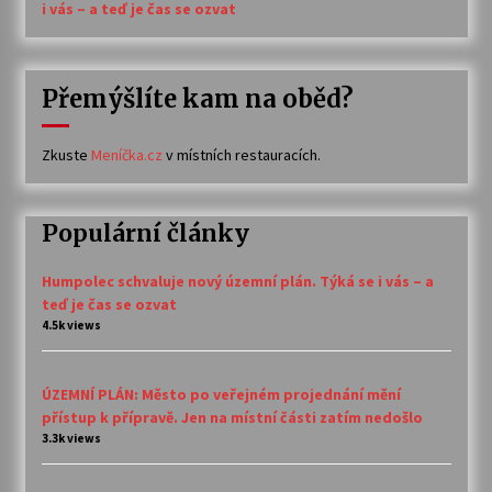
i vás – a teď je čas se ozvat
Přemýšlíte kam na oběd?
Zkuste
Meníčka.cz
v místních restauracích.
Populární články
Humpolec schvaluje nový územní plán. Týká se i vás – a
teď je čas se ozvat
4.5k views
ÚZEMNÍ PLÁN: Město po veřejném projednání mění
přístup k přípravě. Jen na místní části zatím nedošlo
3.3k views