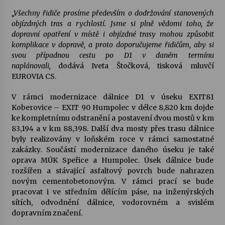
„Všechny řidiče prosíme především o dodržování stanovených
objízdných tras a rychlostí. Jsme si plně vědomi toho, že
dopravní opatření v místě i objízdné trasy mohou způsobit
komplikace v dopravě, a proto doporučujeme řidičům, aby si
svou případnou cestu po D1 v daném termínu
naplánovali,
dodává Iveta Štočková, tisková mluvčí
EUROVIA CS.
V rámci modernizace dálnice D1 v úseku EXIT81
Koberovice – EXIT 90 Humpolec v délce 8,820 km dojde
ke kompletnímu odstranění a postavení dvou mostů v km
83,194 a v km 88,398. Další dva mosty přes trasu dálnice
byly realizovány v loňském roce v rámci samostatné
zakázky. Součástí modernizace daného úseku je také
oprava MÚK Speřice a Humpolec. Úsek dálnice bude
rozšířen a stávající asfaltový povrch bude nahrazen
novým cementobetonovým. V rámci prací se bude
pracovat i ve středním dělícím páse, na inženýrských
sítích, odvodnění dálnice, vodorovném a svislém
dopravním značení.