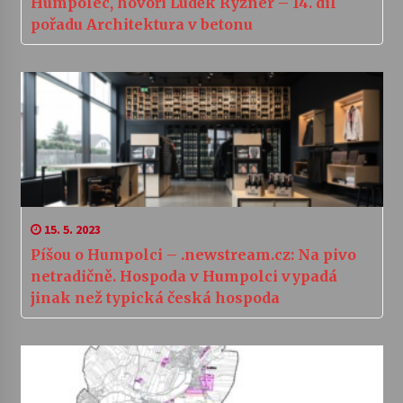
Humpolec, hovoří Luděk Rýzner – 14. díl
pořadu Architektura v betonu
15. 5. 2023
Píšou o Humpolci – .newstream.cz: Na pivo
netradičně. Hospoda v Humpolci vypadá
jinak než typická česká hospoda