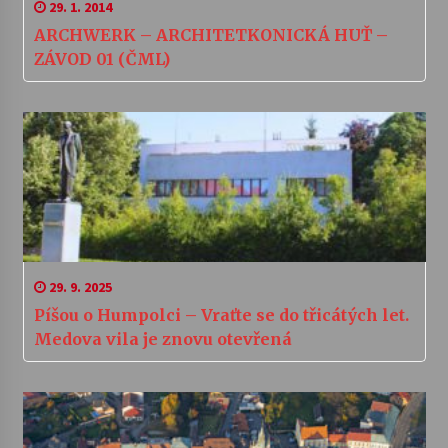
29. 1. 2014
ARCHWERK – ARCHITETKONICKÁ HUŤ –
ZÁVOD 01 (ČML)
29. 9. 2025
Píšou o Humpolci – Vraťte se do třicátých let.
Medova vila je znovu otevřená