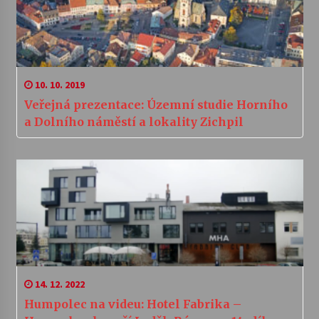
10. 10. 2019
Veřejná prezentace: Územní studie Horního
a Dolního náměstí a lokality Zichpil
14. 12. 2022
Humpolec na videu: Hotel Fabrika –