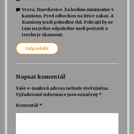
Vcera, Hnevkovice. Za hodinu minimalne 5
kamionu. Pred odbockou na Jirice zakaz. A
Kamiony jezdi pohodlne dal. Policajti by se
tam na jedno odpoledne meli postavit a
trochu je zkasnout.
Odpovědět
Napsat komentář
Vaše e-mailová adresa nebude zveřejněna.
Vyžadované informace jsou označeny
*
Komentář
*