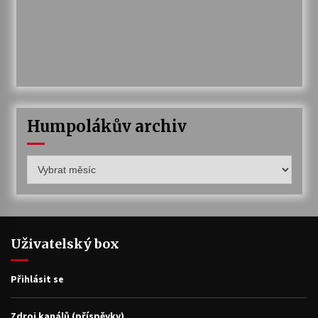
Humpolákův archiv
Humpolákův
archiv
Uživatelský box
Přihlásit se
Zdroj kanálů (příspěvky)