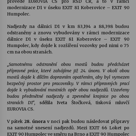
provede EUROVIA CS pro ŘSD ČR, a to v rámci
modernizace D1 v úseku EXIT 81 Koberovice – EXIT 90
Votavžatský ploty
Humpolec.
23. 7. 2026
Nadjezdy na dálnici D1 v km 83,194 a 88,398 budou
odstraněny a znovu vybudovány v rámci modernizace
dálnice D1 v úseku EXIT 81 Koberovice – EXIT 90
Letní koncerty ve Stromovce: Rufus Miller
Humpolec, kdy dojde k rozšíření vozovky pod nimi o 75
22. 7. 2026
cm na obou stranách.
„Samotnému odstranění obou mostů budou předcházet
Vysočinka
přípravné práce, které zahájíme již 24. února. V okolí obou
17. 7. 2026
mostů dojde k dílčím dopravním opatřením, aby byl vymezen
bezpečný prostor pro pracovníky. V rámci přípravných prací
dojde k vybudování mostních opěr obou nadjezdů. Uzavřeny
Ozvěny prázdnin
budou předmětné nadjezdy a zpevněné krajnice po obou
14. 7. 2026
stranách D1“,
sdělila Iveta Štočková, tisková mluvčí
EUROVIA CS.
V pátek
28. února
v noci pak budou následovat přípravy
Za kulturou kousek za Humpolec. V Želivě ožije
na samotné snesení nadjezdů. Mezi EXIT 66 Loket po
odkaz Josefa Čapka
EXIT 90 Humpolec ve směru na Brno a EXIT 90 Humpolec
13. 7. 2026