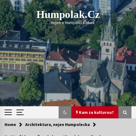
Skip
to
Humpolak.cz
content
. . . . . nejen o Humpolci a okolí
Kam za kulturou?
Home
Architektura, nejen Humpolecka
Kam za kulturou?