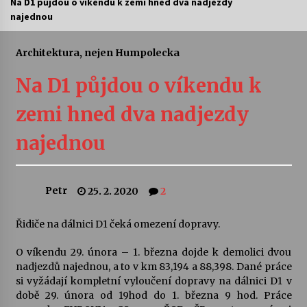
Na D1 půjdou o víkendu k zemi hned dva nadjezdy
najednou
Letní koncerty ve Stromovce: Ars Camerata a
Sukuba Ensemble
4. 8. 2026
Architektura, nejen Humpolecka
Na D1 půjdou o víkendu k
Vernisáž výstavy Josefíny Duškové: Stávám se
kapkou
zemi hned dva nadjezdy
30. 7. 2026
najednou
Veselí muzikanti
30. 7. 2026
Petr
25. 2. 2020
2
Pozvánka na integrační festival Quijotova
šedesátka: 28. 7.–1. 8. 2026
Řidiče na dálnici D1 čeká omezení dopravy.
28. 7. 2026
O víkendu 29. února – 1. března dojde k demolici dvou
nadjezdů najednou, a to v km 83,194 a 88,398. Dané práce
Letní koncerty ve Stromovce: Kolchoz a
si vyžádají kompletní vyloučení dopravy na dálnici D1 v
Jenakaši
době 29. února od 19hod do 1. března 9 hod. Práce
28. 7. 2026