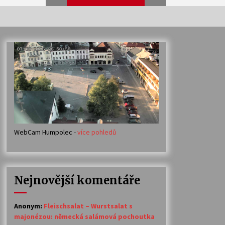
Veselí muzikanti
30. 7. 2026
Votavžatský ploty
23. 7. 2026
WebCam Humpolec -
více pohledů
Ozvěny prázdnin
14. 7. 2026
Nejnovější komentáře
Petr Adamec – Malovaný svět
30. 6. 2026
Anonym
:
Fleischsalat – Wurstsalat s
majonézou: německá salámová pochoutka