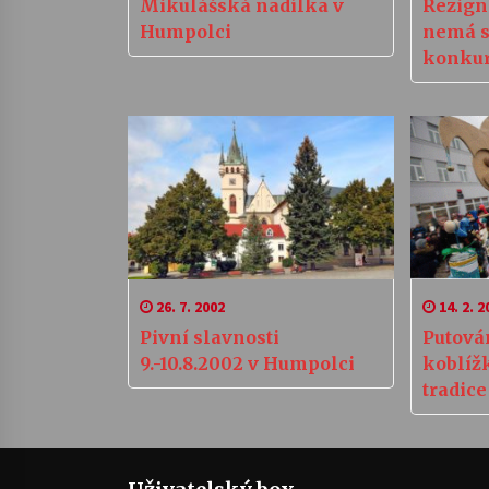
Mikulášská nadílka v
Rezign
Humpolci
nemá s
konkur
v Hump
řeší pr
26. 7. 2002
14. 2. 2
Pivní slavnosti
Putová
9.-10.8.2002 v Humpolci
koblíž
tradice