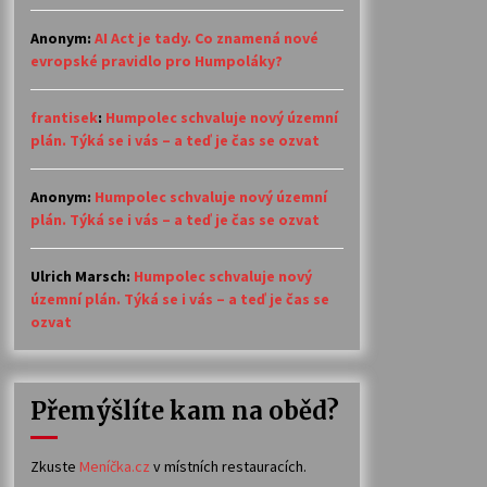
Anonym
:
AI Act je tady. Co znamená nové
evropské pravidlo pro Humpoláky?
frantisek
:
Humpolec schvaluje nový územní
plán. Týká se i vás – a teď je čas se ozvat
Anonym
:
Humpolec schvaluje nový územní
plán. Týká se i vás – a teď je čas se ozvat
Ulrich Marsch
:
Humpolec schvaluje nový
územní plán. Týká se i vás – a teď je čas se
ozvat
Přemýšlíte kam na oběd?
Zkuste
Meníčka.cz
v místních restauracích.