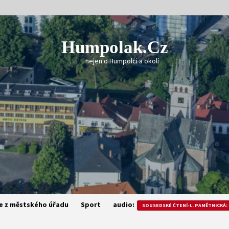
Humpolak.cz
. . . . . nejen o Humpolci a okolí
e z městského úřadu
Sport
audio:
SOUSEDSKÉ ČTENÍ-L. PAMĚTNICKÁ: 