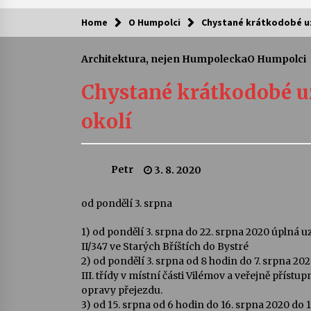
Home
O Humpolci
Chystané krátkodobé uz
Kam za kulturou?
Architektura, nejen Humpolecka
O Humpolci
Letní koncerty ve Stromovce: Ars
Camerata a Sukuba Ensemble
Chystané krátkodobé u
4. 8. 2026
okolí
Pozvánka na integrační festival
Quijotova šedesátka: 28. 7.–1. 8.
2026
Petr
3. 8. 2020
28. 7. 2026
Letní koncerty ve Stromovce: Rufu
od pondělí 3. srpna
Miller
22. 7. 2026
1) od pondělí 3. srpna do 22. srpna 2020 úplná uz
II/347 ve Starých Bříštích do Bystré
2) od pondělí 3. srpna od 8 hodin do 7. srpna 
Za kulturou kousek za Humpolec. 
III. třídy v místní části Vilémov a veřejně přís
Želivě ožije odkaz Josefa Čapka
opravy přejezdu.
13. 7. 2026
3) od 15. srpna od 6 hodin do 16. srpna 2020 do 1