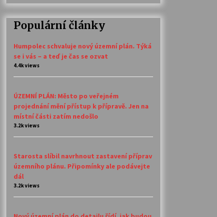
Populární články
Humpolec schvaluje nový územní plán. Týká
se i vás – a teď je čas se ozvat
4.4k views
ÚZEMNÍ PLÁN: Město po veřejném
projednání mění přístup k přípravě. Jen na
místní části zatím nedošlo
3.2k views
Starosta slíbil navrhnout zastavení příprav
územního plánu. Připomínky ale podávejte
dál
3.2k views
Nový územní plán do detailu řídí, jak budou