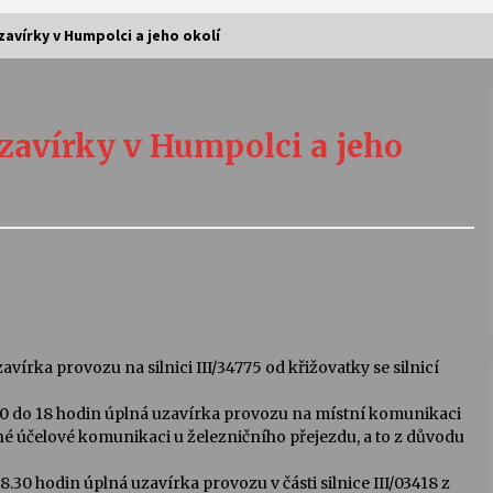
avírky v Humpolci a jeho okolí
Vernisáž výstavy Josefíny Duškové:
Stávám se kapkou
zavírky v Humpolci a jeho
30. 7. 2026
Letní koncerty ve Stromovce:
Kolchoz a Jenakaši
28. 7. 2026
s
Vysočinka
17. 7. 2026
avírka provozu na silnici III/34775 od křižovatky se silnicí
2020 do 18 hodin úplná uzavírka provozu na místní komunikaci
V
Varhanní recitál Michala Novenka v
tupné účelové komunikaci u železničního přejezdu, a to z důvodu
Klášteře Želiv
3. 7. 2026
8.30 hodin úplná uzavírka provozu v části silnice III/03418 z