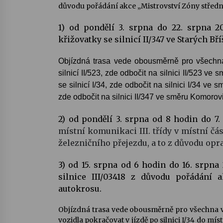
důvodu pořádání akce „Mistrovství Zóny střed
1) od pondělí 3. srpna do 22. srpna 2
křižovatky se silnicí II/347 ve Starých Bř
Objízdná trasa vede obousměrně pro všechna v
silnicí II/523, zde odbočit na silnici II/523 v
se silnicí I/34, zde odbočit na silnici I/
34 ve smě
zde odbočit na silnici II/347 ve směru Komorovi
2) od pondělí 3. srpna od 8 hodin do 7
místní komunikaci III. třídy v místní č
železničního přejezdu, a to z důvodu opr
3) od 15. srpna od 6 hodin do 16. srpna
silnice III/03418 z důvodu pořádání
autokrosu.
Objízdná trasa vede obousměrně pro všechna vozi
vozidla pokračovat v jízdě po silnici I/34 do mí