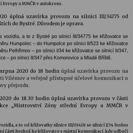
ní Evropy a MMČR v autokrosu.
020
úplná uzavírka provozu na silnici III/34775 od
íštích do Bystré. Důvodem je oprava.
ozidla, a to z Bystré po silnici III/34775 ke křižovatce se
e směru Humpolec – do Humpolce po silnici II/523 ke křižovatce
ru Pelhřimov – po silnici I/34 ke křižovatce se silnicí II/347,
ce – po silnici II/347 přes Komorovice a Mladé Bříště.
. srpna 2020 do 18 hodin
úplná uzavírka provozu na
ásti Vilémov a veřejně přístupné účelové komunikaci u
avy přejezdu.
 2020 do 18.30 hodin úplná uzavírka provozu v části
 akce „Mistrovství Zóny střední Evropy a MMČR v
dla, a to od křižovatky silnice III/03418 se silnicí I/34 budou
stní části Rozkoš ke křižovatce s místní komunikací, kde odbočí