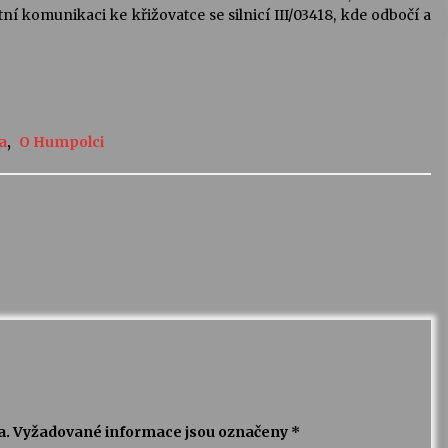
í komunikaci ke křižovatce se silnicí III/03418, kde odbočí a
a
,
O Humpolci
a.
Vyžadované informace jsou označeny
*