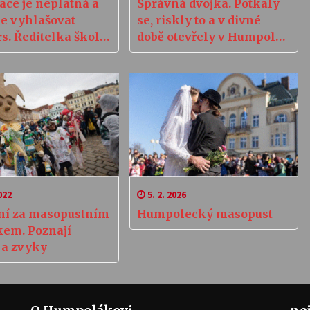
ace je neplatná a
Správná dvojka. Potkaly
e vyhlašovat
se, riskly to a v divné
s. Ředitelka školy
době otevřely v Humpolci
olci odstoupení
obchod
ávně
022
5. 2. 2026
ní za masopustním
Humpolecký masopust
kem. Poznají
 a zvyky