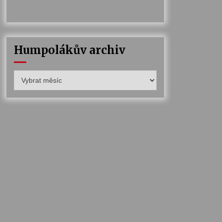
Humpolákův archiv
Humpolákův
archiv