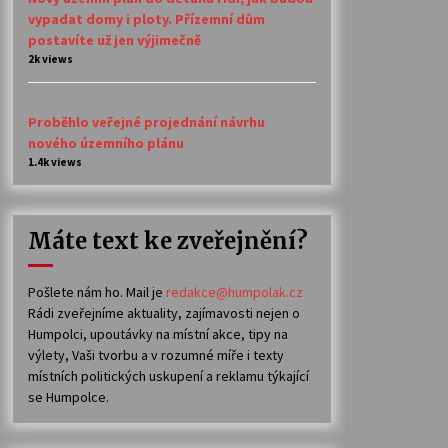
vypadat domy i ploty. Přízemní dům
postavíte už jen výjimečně
2k views
Proběhlo veřejné projednání návrhu
nového územního plánu
1.4k views
Máte text ke zveřejnění?
Pošlete nám ho. Mail je
redakce@humpolak.cz
Rádi zveřejníme aktuality, zajímavosti nejen o
Humpolci, upoutávky na místní akce, tipy na
výlety, Vaši tvorbu a v rozumné míře i texty
místních politických uskupení a reklamu týkající
se Humpolce.