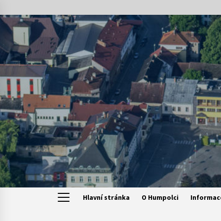
Skip
to
content
Hlavní stránka
O Humpolci
Informac