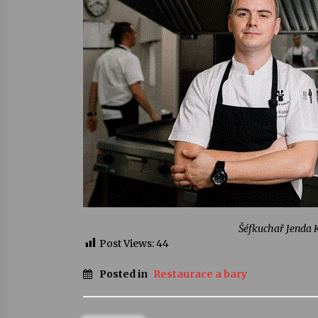
Šéfkuchař Jenda 
Post Views:
44
Posted in
Restaurace a bary