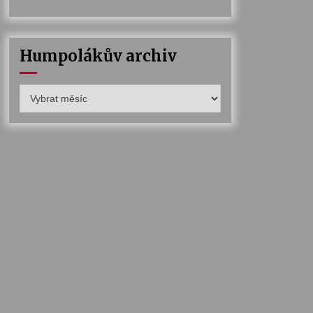
Humpolákův archiv
Humpolákův
archiv