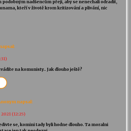
 podobným nadšencům přeji, aby se nenechali odradit,
nama, kteří v životě krom kritizování a plivání, nic
napsal:
:31)
svádíte na komunisty.. Jak dlouho ještě?
Anonym
napsal:
. 2021 (12:25)
divte se, komini tady byli hodne dlouho. Ta moralni
stace jen tak neodezni.