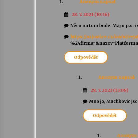
Anonym
napsal:
28. 7. 2021 (10:36)
Něco na tom bude. Maj o.p.s. i 
https://or.justice.cz/ias/ui
%24firma=&nazev=Platforma
Odpovědět
Anonym
napsal:
28. 7. 2021 (13:08)
Mno jo, Machkovic jso
Odpovědět
Anonym