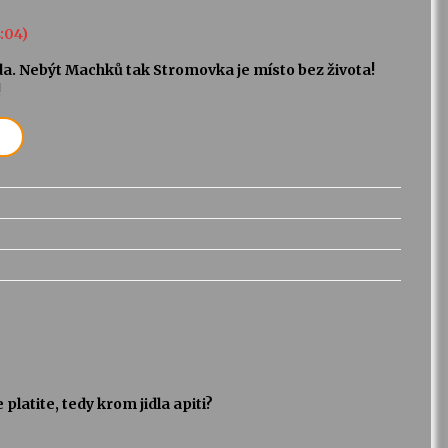
4:04)
a. Nebýt Machků tak Stromovka je místo bez života!
!
platite, tedy krom jidla apiti?