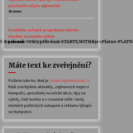
postavíte už jen výjimečně
2k views
Proběhlo veřejné projednání návrhu
nového územního plánu
d=&polozek=50&typHledani=STARTS_WITH&jenPlatne=PLATN
1.4k views
Máte text ke zveřejnění?
Pošlete nám ho. Mail je
redakce@humpolak.cz
Rádi zveřejníme aktuality, zajímavosti nejen o
Humpolci, upoutávky na místní akce, tipy na
výlety, Vaši tvorbu a v rozumné míře i texty
místních politických uskupení a reklamu týkající
se Humpolce.