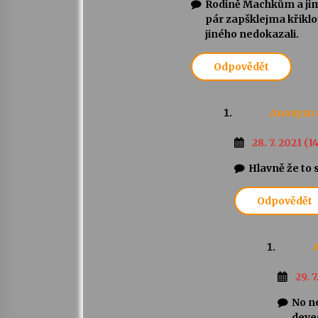
Rodině Machkům a jim
pár zapšklejma křiklou
jiného nedokazali.
Odpovědět
Anonym
28. 7. 2021 (14
Hlavně že to 
Odpovědět
29. 7
No ne
deve