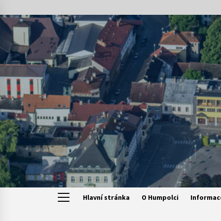
Skip
to
content
Hlavní stránka
O Humpolci
Informac