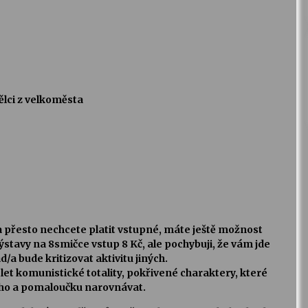
ělci z velkoměsta
a přesto nechcete platit vstupné, máte ještě možnost
ýstavy na 8smičce vstup 8 Kč, ale pochybuji, že vám jde
ád/a bude kritizovat aktivitu jiných.
ti let komunistické totality, pokřivené charaktery, které
ho a pomaloučku narovnávat.