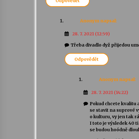
Odpovědět
Anonym
napsal:
28. 7. 2021 (12:59)
Třeba divadlo dyž přijedou um
Odpovědět
Anonym
napsal:
28. 7. 2021 (14:22)
Pokud chcete kvalitu 
se stavit na suprové v
o kulturu, vy jen tak r
I toto je výsledek 40 
se budou hoódně dlou