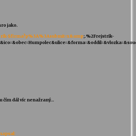
sro jako.
/rejstrik-$firma?p%3A%3Asubmit=x&amp
;.%2Frejstrik-
&ico=&obec=Humpolec&ulice=&forma=&oddil=&vlozka=&sou
u čím dál víc nenažraný…
napsal: