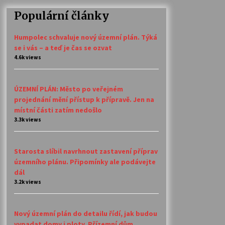
Populární články
Humpolec schvaluje nový územní plán. Týká
se i vás – a teď je čas se ozvat
4.6k views
ÚZEMNÍ PLÁN: Město po veřejném
projednání mění přístup k přípravě. Jen na
místní části zatím nedošlo
3.3k views
Starosta slíbil navrhnout zastavení příprav
územního plánu. Připomínky ale podávejte
dál
3.2k views
Nový územní plán do detailu řídí, jak budou
vypadat domy i ploty. Přízemní dům