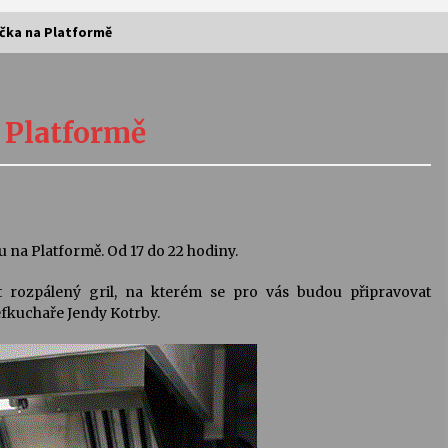
ačka na Platformě
Vernisáž výstavy Josefíny Duškové:
Stávám se kapkou
a Platformě
30. 7. 2026
Letní koncerty ve Stromovce:
Kolchoz a Jenakaši
28. 7. 2026
u na Platformě. Od 17 do 22 hodiny.
 rozpálený gril, na kterém se pro vás budou připravovat
s
Vysočinka
šéfkuchaře Jendy Kotrby.
17. 7. 2026
V
Varhanní recitál Michala Novenka v
Klášteře Želiv
3. 7. 2026