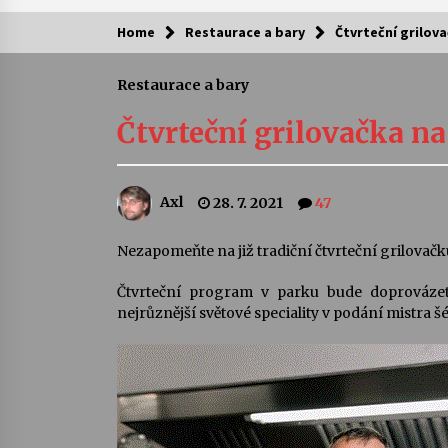
Home
Restaurace a bary
Čtvrteční grilov
Kam za kulturou?
Restaurace a bary
Letní koncerty ve Stromovce: Ars
Camerata a Sukuba Ensemble
Čtvrteční grilovačka n
4. 8. 2026
Pozvánka na integrační festival
Axl
28. 7. 2021
47
Quijotova šedesátka: 28. 7.–1. 8.
2026
28. 7. 2026
Nezapomeňte na již tradiční čtvrteční grilovačk
Čtvrteční program v parku bude doprovázet
Letní koncerty ve Stromovce: Rufu
Miller
nejrůznější světové speciality v podání mistra 
22. 7. 2026
Za kulturou kousek za Humpolec. 
Želivě ožije odkaz Josefa Čapka
13. 7. 2026