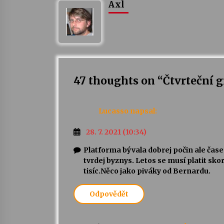
Axl
47 thoughts on “
Čtvrteční 
Lucasso
napsal:
28. 7. 2021 (10:34)
Platforma bývala dobrej počin ale časem
tvrdej byznys. Letos se musí platit sk
tisíc.Něco jako piváky od Bernardu.
Odpovědět