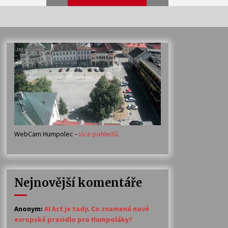
Veselí muzikanti
30. 7. 2026
Votavžatský ploty
23. 7. 2026
WebCam Humpolec -
více pohledů
Ozvěny prázdnin
14. 7. 2026
Nejnovější komentáře
Petr Adamec – Malovaný svět
30. 6. 2026
Anonym
:
AI Act je tady. Co znamená nové
evropské pravidlo pro Humpoláky?