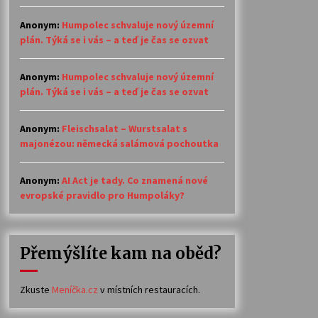
Anonym
:
Humpolec schvaluje nový územní
plán. Týká se i vás – a teď je čas se ozvat
Anonym
:
Humpolec schvaluje nový územní
plán. Týká se i vás – a teď je čas se ozvat
Anonym
:
Fleischsalat – Wurstsalat s
majonézou: německá salámová pochoutka
Anonym
:
AI Act je tady. Co znamená nové
evropské pravidlo pro Humpoláky?
Přemýšlíte kam na oběd?
Zkuste
Meníčka.cz
v místních restauracích.