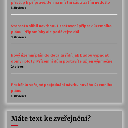
přístup k přípravě. Jen na místní části zatím nedošlo
3.3k views
Starosta slíbil navrhnout zastavení příprav územního
plánu. Připomínky ale podávejte dál
3.2k views
Nový územní plán do detailu řídí, jak budou vypadat
domy i ploty. Přízemní dům postavíte už jen výjimečně
2k views
Proběhlo veřejné projednání návrhu nového územního
plánu
1.4k views
Máte text ke zveřejnění?