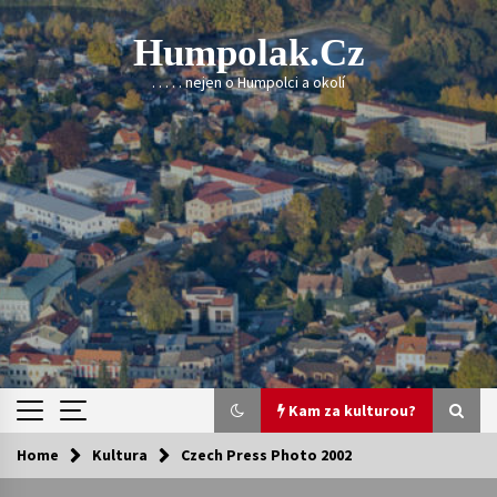
Skip
to
Humpolak.cz
content
. . . . . nejen o Humpolci a okolí
Kam za kulturou?
Home
Kultura
Czech Press Photo 2002
Kam za kulturou?