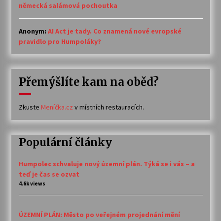
německá salámová pochoutka
Anonym
:
AI Act je tady. Co znamená nové evropské
pravidlo pro Humpoláky?
Přemýšlíte kam na oběd?
Zkuste
Meníčka.cz
v místních restauracích.
Populární články
Humpolec schvaluje nový územní plán. Týká se i vás – a
teď je čas se ozvat
4.6k views
ÚZEMNÍ PLÁN: Město po veřejném projednání mění