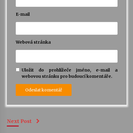
E-mail
Webová stránka
Uložit do prohlížeče jméno, e-mail a
webovou stránku pro budoucí komentáře.
Next Post