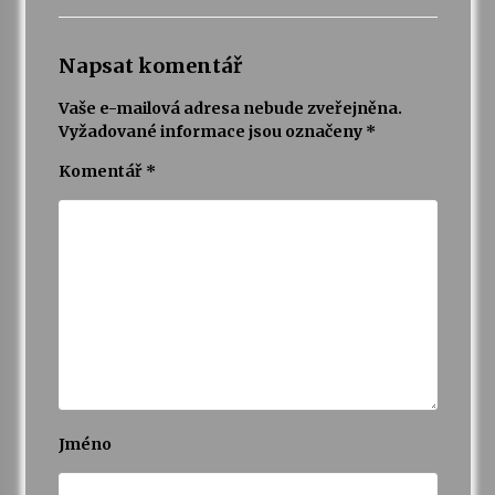
Napsat komentář
Vaše e-mailová adresa nebude zveřejněna.
Vyžadované informace jsou označeny
*
Komentář
*
Jméno