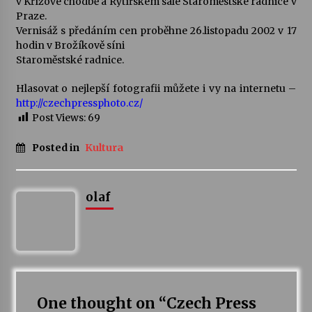
v Křížové chodbě a Rytířském sále Staroměstské radnice v
Praze.
Votavžatský ploty
Vernisáž s předáním cen proběhne 26.listopadu 2002 v 17
23. 7. 2026
hodin v Brožíkově síni
Staroměstské radnice.
Hlasovat o nejlepší fotografii můžete i vy na internetu –
Letní koncerty ve Stromovce: Rufus Miller
http://czechpressphoto.cz/
22. 7. 2026
Post Views:
69
Posted in
Kultura
Vysočinka
17. 7. 2026
olaf
Ozvěny prázdnin
14. 7. 2026
Za kulturou kousek za Humpolec. V Želivě ožije
odkaz Josefa Čapka
One thought on “
Czech Press
13. 7. 2026