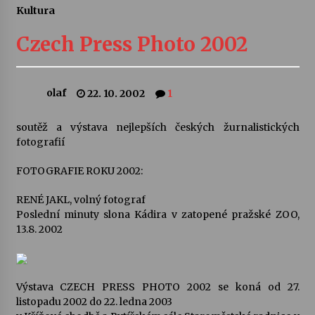
Kultura
Letní koncerty ve Stromovce: Ars Camerata a
Sukuba Ensemble
Czech Press Photo 2002
4. 8. 2026
Vernisáž výstavy Josefíny Duškové: Stávám se
olaf
22. 10. 2002
1
kapkou
30. 7. 2026
soutěž a výstava nejlepších českých žurnalistických
fotografií
Veselí muzikanti
30. 7. 2026
FOTOGRAFIE ROKU 2002:
RENÉ JAKL, volný fotograf
Poslední minuty slona Kádira v zatopené pražské ZOO,
Pozvánka na integrační festival Quijotova
šedesátka: 28. 7.–1. 8. 2026
13.8. 2002
28. 7. 2026
Letní koncerty ve Stromovce: Kolchoz a
Výstava CZECH PRESS PHOTO 2002 se koná od 27.
Jenakaši
listopadu 2002 do 22. ledna 2003
28. 7. 2026