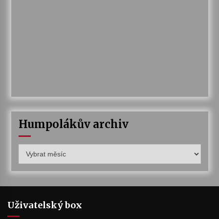
Humpolákův archiv
Humpolákův
archiv
Uživatelský box