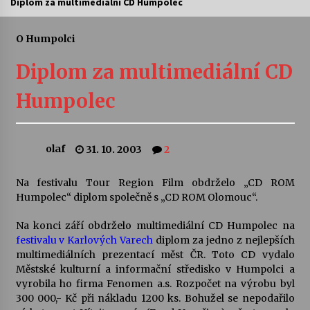
Diplom za multimediální CD Humpolec
Letní koncerty ve Stromovce: Ars Camerata a
Sukuba Ensemble
O Humpolci
4. 8. 2026
Diplom za multimediální CD
Vernisáž výstavy Josefíny Duškové: Stávám se
Humpolec
kapkou
30. 7. 2026
olaf
31. 10. 2003
2
Veselí muzikanti
30. 7. 2026
Na festivalu Tour Region Film obdrželo „CD ROM
Humpolec“ diplom společně s „CD ROM Olomouc“.
Pozvánka na integrační festival Quijotova
šedesátka: 28. 7.–1. 8. 2026
Na konci září obdrželo multimediální CD Humpolec na
28. 7. 2026
festivalu v Karlových Varech
diplom za jedno z nejlepších
multimediálních prezentací měst ČR. Toto CD vydalo
Městské kulturní a informační středisko v Humpolci a
Letní koncerty ve Stromovce: Kolchoz a
vyrobila ho firma Fenomen a.s. Rozpočet na výrobu byl
Jenakaši
300 000,- Kč při nákladu 1200 ks. Bohužel se nepodařilo
28. 7. 2026