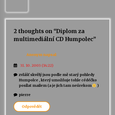
2 thoughts on “
Diplom za
multimediální CD Humpolec
”
Anonym
napsal:
31. 10. 2003 (14:22)
zvlášť skvělý jsou podle mě starý pohledy
Humpolce , který umožňuje tohle cédéčko
posílat mailem (a je jich tam neúrekom
)
pierre
Odpovědět