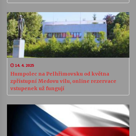
14. 4. 2025
Humpolec na Pelhřimovsku od května
zpřístupní Medovu vilu, online rezervace
vstupenek už fungují