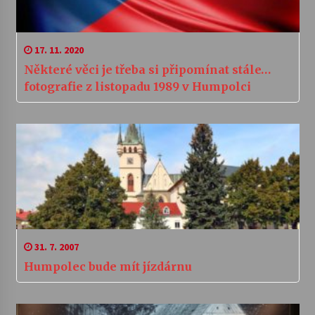
17. 11. 2020
Některé věci je třeba si připomínat stále…
fotografie z listopadu 1989 v Humpolci
31. 7. 2007
Humpolec bude mít jízdárnu