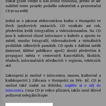
získat grant Vítejte u nás (Fond Vysočina), přesto se ale
naštěstí tento projekt podařilo uskutečnit a prezentační
Votavžatský ploty
CD je na světě.
23. 7. 2026
Jedná se o jakousi elektronickou knihu o Humpolci ve
třech jazykových mutacích. CD vznikalo asi rok,
především kvůli fotografiím a videozáznamům. Na CD
Letní koncerty ve Stromovce: Rufus Miller
jsou k nalezení různé informace o kultuře a sportu ve
22. 7. 2026
městě, mnoho fotografií, videonahrávek a virtuálních
prohlídek některých památek. CD spolu s dalšími médii
(internet, tištěné publikace apod.) slouží především k
Vysočinka
propagaci města v cestovních kancelářích, školách,
17. 7. 2026
úřadech, informačních střediscích v regionu, veletrzích
atd.
Ozvěny prázdnin
Zakoupení je možné v infocentru, muzeu, knihovně a
14. 7. 2026
knihkupectví J. Zábrany v Humpolci za 199,- Kč. CD je
možné také zaslat na dobírku,
napište si o něj do
infocentra
. Cena CD je velice příznivá, takže není důvod
pořizovat nelegální kopie.
Za kulturou kousek za Humpolec. V Želivě ožije
odkaz Josefa Čapka
13. 7. 2026