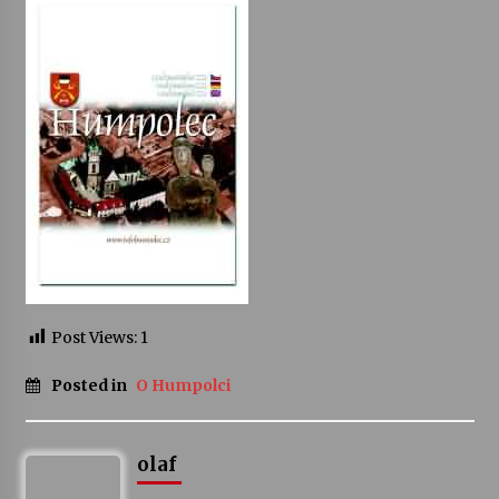
Varhanní recitál Michala Novenka v Klášteře
Želiv
3. 7. 2026
Petr Adamec – Malovaný svět
30. 6. 2026
Post Views:
1
Posted in
O Humpolci
olaf