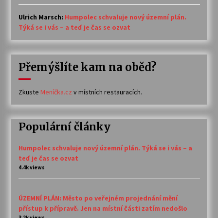
Ulrich Marsch
:
Humpolec schvaluje nový územní plán.
Týká se i vás – a teď je čas se ozvat
Přemýšlíte kam na oběd?
Zkuste
Meníčka.cz
v místních restauracích.
Populární články
Humpolec schvaluje nový územní plán. Týká se i vás – a
teď je čas se ozvat
4.4k views
ÚZEMNÍ PLÁN: Město po veřejném projednání mění
přístup k přípravě. Jen na místní části zatím nedošlo
3.2k views