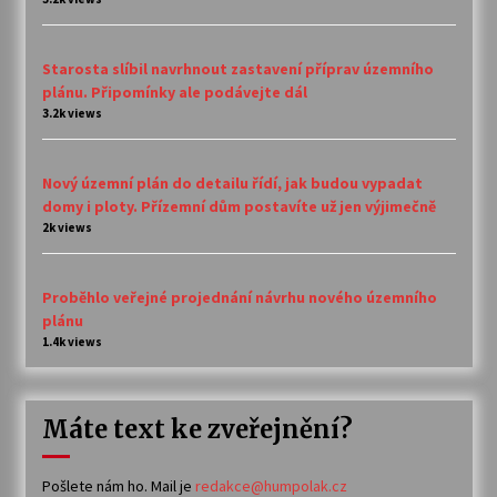
Starosta slíbil navrhnout zastavení příprav územního
plánu. Připomínky ale podávejte dál
3.2k views
Nový územní plán do detailu řídí, jak budou vypadat
domy i ploty. Přízemní dům postavíte už jen výjimečně
2k views
Proběhlo veřejné projednání návrhu nového územního
plánu
1.4k views
Máte text ke zveřejnění?
Pošlete nám ho. Mail je
redakce@humpolak.cz