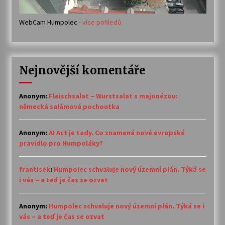
WebCam Humpolec -
více pohledů
Nejnovější komentáře
Anonym
:
Fleischsalat – Wurstsalat s majonézou:
německá salámová pochoutka
Anonym
:
AI Act je tady. Co znamená nové evropské
pravidlo pro Humpoláky?
frantisek
:
Humpolec schvaluje nový územní plán. Týká se
i vás – a teď je čas se ozvat
Anonym
:
Humpolec schvaluje nový územní plán. Týká se i
vás – a teď je čas se ozvat