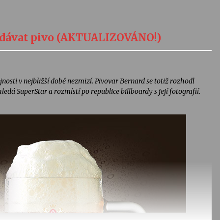
odávat pivo (AKTUALIZOVÁNO!)
jnosti v nejbližší době nezmizí. Pivovar Bernard se totiž rozhodl
edá SuperStar a rozmístí po republice billboardy s její fotografií.