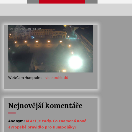
Veselí muzikanti
30. 7. 2026
Votavžatský ploty
23. 7. 2026
WebCam Humpolec -
více pohledů
Ozvěny prázdnin
14. 7. 2026
Nejnovější komentáře
Petr Adamec – Malovaný svět
30. 6. 2026
Anonym
:
AI Act je tady. Co znamená nové
evropské pravidlo pro Humpoláky?