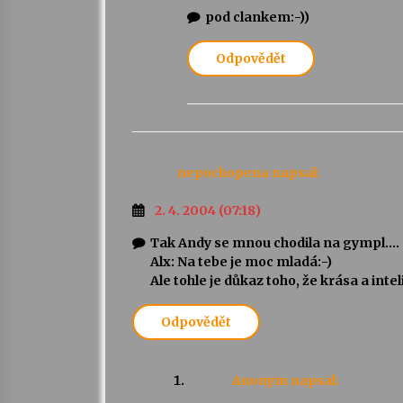
pod clankem:-))
Odpovědět
nepochopena
napsal:
2. 4. 2004 (07:18)
Tak Andy se mnou chodila na gympl….
Alx: Na tebe je moc mladá:-)
Ale tohle je důkaz toho, že krása a in
Odpovědět
Anonym
napsal: