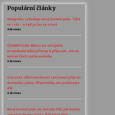
Populární články
Humpolec schvaluje nový územní plán. Týká
se i vás – a teď je čas se ozvat
4.5k views
ÚZEMNÍ PLÁN: Město po veřejném
projednání mění přístup k přípravě. Jen na
místní části zatím nedošlo
3.3k views
Starosta slíbil navrhnout zastavení příprav
územního plánu. Připomínky ale podávejte
dál
3.2k views
Nový územní plán do detailu řídí, jak budou
vypadat domy i ploty. Přízemní dům