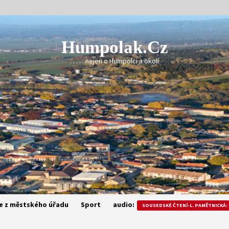
Humpolak.cz
. . . . . nejen o Humpolci a okolí
e z městského úřadu
Sport
audio:
SOUSEDSKÉ ČTENÍ-L. PAMĚTNICKÁ: 