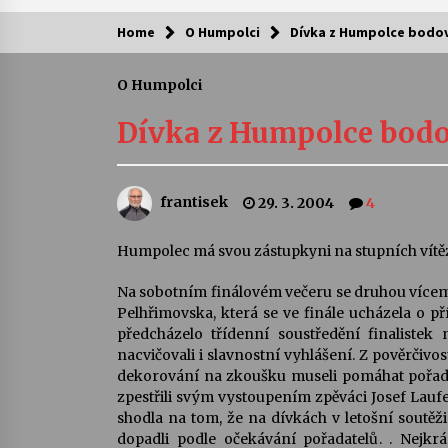
Home
O Humpolci
Dívka z Humpolce bodov
Kam za kulturou?
O Humpolci
Letní koncerty ve Stromovce: Ars
Camerata a Sukuba Ensemble
Dívka z Humpolce bodo
4. 8. 2026
Pozvánka na integrační festival
frantisek
29. 3. 2004
4
Quijotova šedesátka: 28. 7.–1. 8.
2026
28. 7. 2026
Humpolec má svou zástupkyni na stupních vítěz
Na sobotním finálovém večeru se druhou vícemi
Letní koncerty ve Stromovce: Rufu
Miller
Pelhřimovska, která se ve finále ucházela o p
22. 7. 2026
předcházelo třídenní soustředění finaliste
nacvičovali i slavnostní vyhlášení. Z pověrčivo
dekorování na zkoušku museli pomáhat pořadate
Za kulturou kousek za Humpolec. 
zpestřili svým vystoupením zpěváci Josef Laufe
Želivě ožije odkaz Josefa Čapka
shodla na tom, že na dívkách v letošní soutěži 
13. 7. 2026
dopadli podle očekávání pořadatelů. . Nejkr