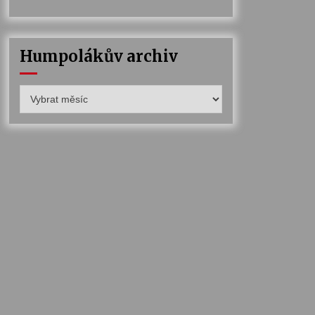
Humpolákův archiv
Humpolákův
archiv