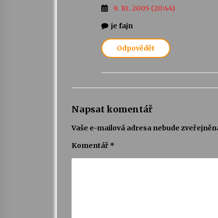
9. 10. 2005 (20:44)
je fajn
Odpovědět
Napsat komentář
Vaše e-mailová adresa nebude zveřejněn
Komentář
*