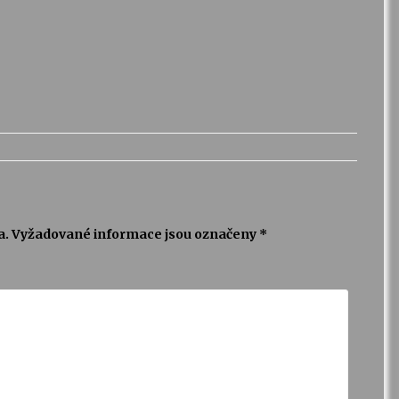
a.
Vyžadované informace jsou označeny
*