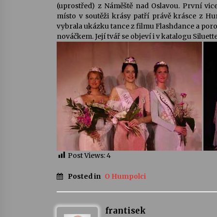
(uprostřed) z Náměště nad Oslavou. První vic
místo v soutěži krásy patří právě krásce z Hu
vybrala ukázku tance z filmu Flashdance a poro
nováčkem. Její tvář se objeví i v katalogu Siluet
Post Views:
4
Posted in
O Humpolci
frantisek