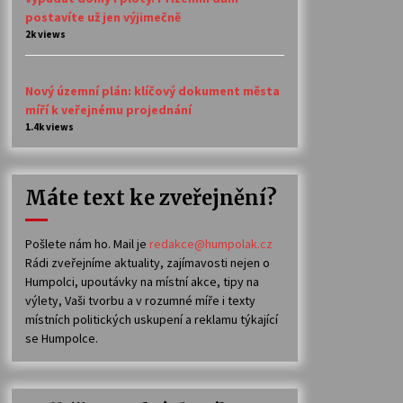
postavíte už jen výjimečně
2k views
Nový územní plán: klíčový dokument města
míří k veřejnému projednání
1.4k views
Máte text ke zveřejnění?
Pošlete nám ho. Mail je
redakce@humpolak.cz
Rádi zveřejníme aktuality, zajímavosti nejen o
Humpolci, upoutávky na místní akce, tipy na
výlety, Vaši tvorbu a v rozumné míře i texty
místních politických uskupení a reklamu týkající
se Humpolce.