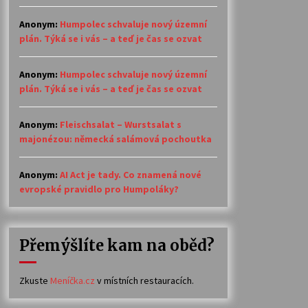
Anonym
:
Humpolec schvaluje nový územní
plán. Týká se i vás – a teď je čas se ozvat
Anonym
:
Humpolec schvaluje nový územní
plán. Týká se i vás – a teď je čas se ozvat
Anonym
:
Fleischsalat – Wurstsalat s
majonézou: německá salámová pochoutka
Anonym
:
AI Act je tady. Co znamená nové
evropské pravidlo pro Humpoláky?
Přemýšlíte kam na oběd?
Zkuste
Meníčka.cz
v místních restauracích.