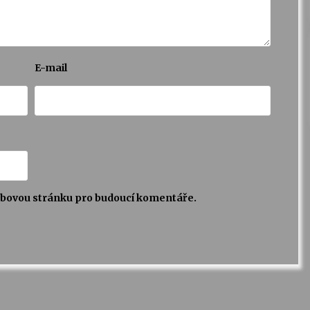
E-mail
webovou stránku pro budoucí komentáře.