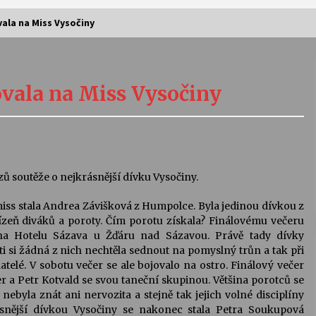
ala na Miss Vysočiny
Vernisáž výstavy Josefíny Duškové:
Stávám se kapkou
vala na Miss Vysočiny
30. 7. 2026
Letní koncerty ve Stromovce:
Kolchoz a Jenakaši
28. 7. 2026
ů soutěže o nejkrásnější dívku Vysočiny.
ss stala Andrea Závišková z Humpolce. Byla jedinou dívkou z
s
Vysočinka
řízeň diváků a poroty. Čím porotu získala? Finálovému večeru
17. 7. 2026
k na Hotelu Sázava u Žďáru nad Sázavou. Právě tady dívky
sti si žádná z nich nechtěla sednout na pomyslný trůn a tak při
lé. V sobotu večer se ale bojovalo na ostro. Finálový večer
V
Varhanní recitál Michala Novenka v
r a Petr Kotvald se svou taneční skupinou. Většina porotců se
Klášteře Želiv
nebyla znát ani nervozita a stejně tak jejich volné disciplíny
3. 7. 2026
ásnější dívkou Vysočiny se nakonec stala Petra Soukupová