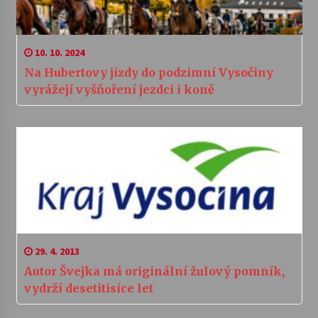
10. 10. 2024
Na Hubertovy jízdy do podzimní Vysočiny
vyrážejí vyšňoření jezdci i koně
29. 4. 2013
Autor Švejka má originální žulový pomník,
vydrží desetitisíce let