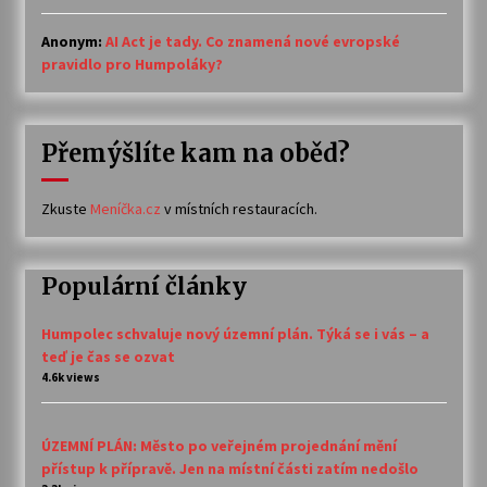
Anonym
:
AI Act je tady. Co znamená nové evropské
pravidlo pro Humpoláky?
Přemýšlíte kam na oběd?
Zkuste
Meníčka.cz
v místních restauracích.
Populární články
Humpolec schvaluje nový územní plán. Týká se i vás – a
teď je čas se ozvat
4.6k views
ÚZEMNÍ PLÁN: Město po veřejném projednání mění
přístup k přípravě. Jen na místní části zatím nedošlo