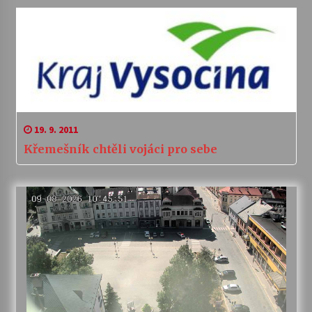
19. 9. 2011
Křemešník chtěli vojáci pro sebe