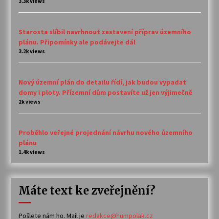
3.3k views
Starosta slíbil navrhnout zastavení příprav územního
plánu. Připomínky ale podávejte dál
3.2k views
Nový územní plán do detailu řídí, jak budou vypadat
domy i ploty. Přízemní dům postavíte už jen výjimečně
2k views
Proběhlo veřejné projednání návrhu nového územního
plánu
1.4k views
Máte text ke zveřejnění?
Pošlete nám ho. Mail je
redakce@humpolak.cz