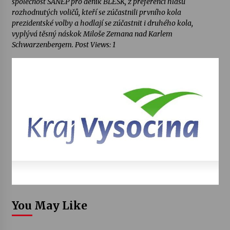
společnost SANEP pro deník BLESK, z preferencí hlasů
rozhodnutých voličů, kteří se zúčastnili prvního kola
prezidentské volby a hodlají se zúčastnit i druhého kola,
vyplývá těsný náskok Miloše Zemana nad Karlem
Schwarzenbergem. Post Views: 1
You May Like