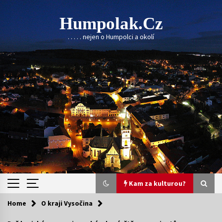
Skip
to
Humpolak.cz
content
. . . . . nejen o Humpolci a okolí
Kam za kulturou?
Home
O kraji Vysočina
Kam za kulturou?