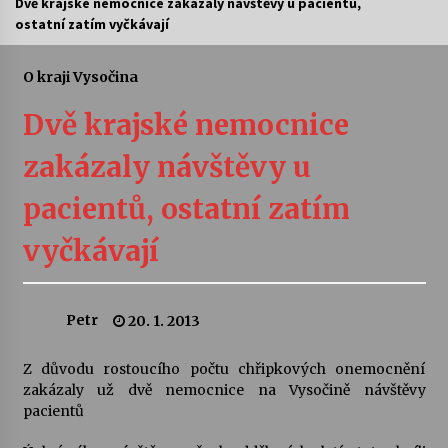
Dvě krajské nemocnice zakázaly návštěvy u pacientů,
ostatní zatím vyčkávají
Letní koncerty ve Stromovce: Ars Camerata a
Sukuba Ensemble
4. 8. 2026
O kraji Vysočina
Dvě krajské nemocnice
Vernisáž výstavy Josefíny Duškové: Stávám se
kapkou
zakázaly návštěvy u
30. 7. 2026
pacientů, ostatní zatím
Veselí muzikanti
30. 7. 2026
vyčkávají
Pozvánka na integrační festival Quijotova
Petr
20. 1. 2013
šedesátka: 28. 7.–1. 8. 2026
28. 7. 2026
Z důvodu rostoucího počtu chřipkových onemocnění
zakázaly už dvě nemocnice na Vysočině návštěvy
Letní koncerty ve Stromovce: Kolchoz a
pacientů
Jenakaši
28. 7. 2026