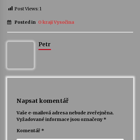
Post Views:
1
Varhanní recitál Michala Novenka v Klášteře
Želiv
Posted in
O kraji Vysočina
3. 7. 2026
Petr
Petr Adamec – Malovaný svět
30. 6. 2026
Napsat komentář
Vaše e-mailová adresa nebude zveřejněna.
Vyžadované informace jsou označeny
*
Komentář
*