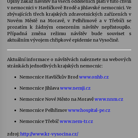
Úplný zákaz návštěv na všech odděleních platí v tuto chvíli
v nemocnici v Havlíčkově Brodě a jihlavské nemocnici. Ve
Votavžatský ploty
zbývajících třech krajských zdravotnických zařízeních v
23. 7. 2026
Novém Městě na Moravě, v Pelhřimově a v Třebíči se
prozatím k žádným omezením návštěv nepřistoupilo.
Případná změna režimu návštěv bude souviset s
aktuálním vývojem chřipkové epidemie na Vysočině.
Letní koncerty ve Stromovce: Rufus Miller
22. 7. 2026
Aktuální informace o návštěvách naleznete na webových
stránkách jednotlivých krajských nemocnic:
Vysočinka
17. 7. 2026
Nemocnice Havlíčkův Brod
www.onhb.cz
Nemocnice Jihlava
www.nemji.cz
Ozvěny prázdnin
Nemocnice Nové Město na Moravě
www.nnm.cz
14. 7. 2026
Nemocnice Pelhřimov
www.hospital-pe.cz
Nemocnice Třebíč
www.nem-tr.cz
Za kulturou kousek za Humpolec. V Želivě ožije
odkaz Josefa Čapka
zdroj:
http://www.kr-vysocina.cz/
13. 7. 2026