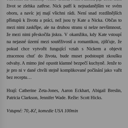
život se zlehka zatřese. Nick patří k nejnadanějším ve svém
Votavžatský ploty
oboru, a navíc jej mají všichni rádi. Není snad rozdílnějších
23. 7. 2026
přístupů k životu a práci, než jsou ty Kate a Nicka. Občas to
mezi nimi zaskřípe, ale na druhou stranu si nelze nevšimnout,
že mezi nimi přeskočila jiskra. V okamžiku, kdy Kate vstoupí
Letní koncerty ve Stromovce: Rufus Miller
na nejasné území mezi soutěživostí a romantikou, zjišťuje, že
22. 7. 2026
pokud chce vytvořit fungující vztah s Nickem a objevit
ztracenou chuť do života, bude muset podstoupit zkoušku
odvahy. A mimo jiné opustit klamné bezpečí kuchyně. Jenže to
Vysočinka
je pro ni v dané chvíli stejně komplikované počínání jako vařit
17. 7. 2026
bez receptu…
Ozvěny prázdnin
Hrají: Catherine Zeta-Jones, Aaron Eckhart, Abigail Breslin,
14. 7. 2026
Patricia Clarkson, Jennifer Wade. Režie: Scott Hicks.
Vstupné: 70,-Kč, komedie USA 100min
Za kulturou kousek za Humpolec. V Želivě ožije
odkaz Josefa Čapka
13. 7. 2026