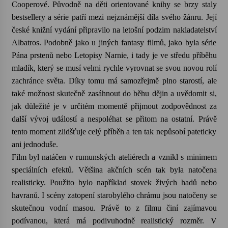
Cooperové. Původně na děti orientované knihy se brzy staly
bestsellery a série patří mezi nejznámější díla svého žánru. Její
české knižní vydání připravilo na letošní podzim nakladatelství
Albatros. Podobně jako u jiných fantasy filmů, jako byla série
Pána prstenů nebo Letopisy Narnie, i tady je ve středu příběhu
mladík, který se musí velmi rychle vyrovnat se svou novou rolí
zachránce světa. Díky tomu má samozřejmě plno starostí, ale
také možnost skutečně zasáhnout do běhu dějin a uvědomit si,
jak důležité je v určitém momentě přijmout zodpovědnost za
další vývoj událostí a nespoléhat se přitom na ostatní. Právě
tento moment zlidšťuje celý příběh a ten tak nepůsobí pateticky
ani jednoduše.
Film byl natáčen v rumunských ateliérech a vznikl s minimem
speciálních efektů. Většina akčních scén tak byla natočena
realisticky. Použito bylo například stovek živých hadů nebo
havranů. I scény zatopení starobylého chrámu jsou natočeny se
skutečnou vodní masou. Právě to z filmu činí zajímavou
podívanou, která má podivuhodně realistický rozměr. V