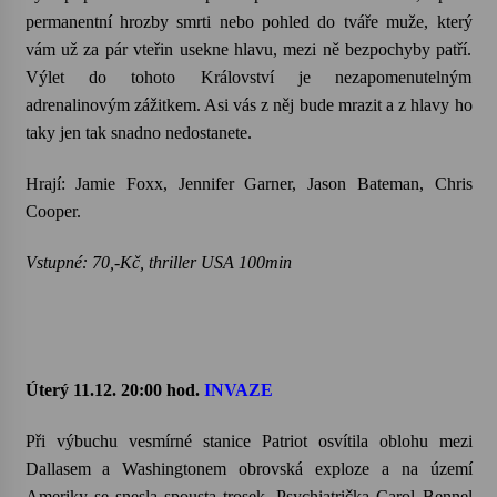
permanentní hrozby smrti nebo pohled do tváře muže, který
vám už za pár vteřin usekne hlavu, mezi ně bezpochyby patří.
Výlet do tohoto Království je nezapomenutelným
adrenalinovým zážitkem. Asi vás z něj bude mrazit a z hlavy ho
taky jen tak snadno nedostanete.
Hrají: Jamie Foxx, Jennifer Garner, Jason Bateman, Chris
Cooper.
Vstupné: 70,-Kč, thriller USA 100min
Úterý 11.12. 20:00 hod.
INVAZE
Při výbuchu vesmírné stanice Patriot osvítila oblohu mezi
Dallasem a Washingtonem obrovská exploze a na území
Ameriky se snesla spousta trosek. Psychiatrička Carol Bennel