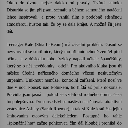
Okno do dvora, nejste daleko od pravdy. Tvůrci snímku
Disturbia se jím při psaní scénáře a během samotného natáčení
lehce inspirovali, a proto vznikl film s podobně stísněnou
atmosférou, hustou tak, že by se dala krájet. A možná šli ještě
dál.
Teenager Kale (Shia LaBeouf) má zásadní problém. Dosud se
nevyrovnal se smrtí otce, který mu při autonehodě zemřel před
očima, a v důsledku toho fyzicky napadl učitele španělštiny,
který se o něj nevědomky „otřel“. Pro aktivního kluka jsou tři
měsíce úředně nařízeného domácího vězení neskutečným
utrpením. Uniknout nemůže, kontrolní zařízení, které nosí ve
dne v noci kousek nad kotníkem, ho hlídá až příliš dokonale.
Pravidla jsou jasná – pokud se vzdálí od rodného domu, čeká
ho polepšovna. Do sousedství se naštěstí nastěhovala atraktivní
vrstevnice Ashley (Sarah Roemer), a tak si Kale krátí čas jejím
šmírováním otcovým dalekohledem. Postupně ho tahle
„špionážní hra“ začne pohlcovat, čím dál hlouběji proniká do