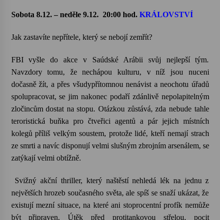
Sobota 8.12. – neděle 9.12.
20:00 hod.
KRÁLOVSTVÍ
Jak zastavíte nepřítele, který se nebojí zemřít?
FBI vyšle do akce v Saúdské Arábii svůj nejlepší tým.
Navzdory tomu, že nechápou kulturu, v níž jsou nuceni
dočasně žít, a přes všudypřítomnou nenávist a neochotu úřadů
spolupracovat, se jim nakonec podaří zdánlivě nepolapitelným
zločincům dostat na stopu. Otázkou zůstává, zda nebude tahle
teroristická buňka pro čtveřici agentů a pár jejich místních
kolegů příliš velkým soustem, protože lidé, kteří nemají strach
ze smrti a navíc disponují velmi slušným zbrojním arsenálem, se
zatýkají velmi obtížně.
Svižný akční thriller, který naštěstí nehledá lék na jednu z
největších hrozeb současného světa, ale spíš se snaží ukázat, že
existují mezní situace, na které ani stoprocentní profík nemůže
být připraven. Útěk před protitankovou střelou, pocit