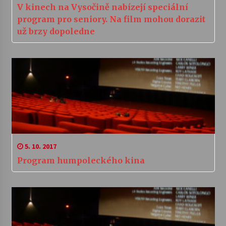
V kinech na Vysočině nabízejí speciální
program pro seniory. Na film mohou dorazit
už brzy dopoledne
5. 10. 2017
Program humpoleckého kina