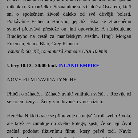
milenku než manželku. Seznámíme se s Chloé a Oscarem, kteří
sní o společném životě daleko od své dřívější bolesti.
Potkáváme Esther a Harryho, jejichž láska ke ztracenému
synovi přetrvává přestože on jimi opovrhuje. A následujeme
Bradleyho na cestě za manželským štěstím. Hrají: Morgan
Freeman, Selma Blair, Greg Kinnear.
Vstupné: 60,-Kč, romantická komedie USA 100min
Úterý 18.12.
20:00 hod.
INLAND EMPIRE
NOVÝ FILM DAVIDA LYNCHE
Příběh o záhadě… Záhadě uvnitř vnitřních světů… Rozvíjející
se kolem ženy… Ženy zamilované a v nesnázích.
Herečka Nikki Grace se připravuje na největší roli svého života,
ale když se zamiluje do svého kolegy, zjistí, že se její život
začíná podobat fiktivnímu filmu, který právě točí. Navíc