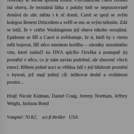
má obavu, že neznámá látka z paluby lodi se nepozorovaně
dostává do ulic města i k ní domů. Carol se spojí se svým
kolegou Benem Driscollem a svěří se mu se svým tušením. Zdá
se totiž, že v celém Washingtonu její obava nikoho nezajímá.
Epidemie se šíří a Carol si uvědomuje, že ti, kteří by s virem
měli bojovat, šíří něco mnohem horšího – zárodky neznámého
viru, které zaútočí na DNA spícího člověka a postupně jej
promění v něco, co je nám navlas podobné, ale zbavené všech
emocí. Během jediné noci se většina lidí v její blízkosti promění
v bytosti, jež mají jediný cíl: infikovat druhé a ovládnout
prostor…
Hrají: Nicole Kidman, Daniel Craig, Jeremy Northam, Jeffrey
Wright, Jackson Bond
Vstupné: 70 Kč, sci-fi thriller USA