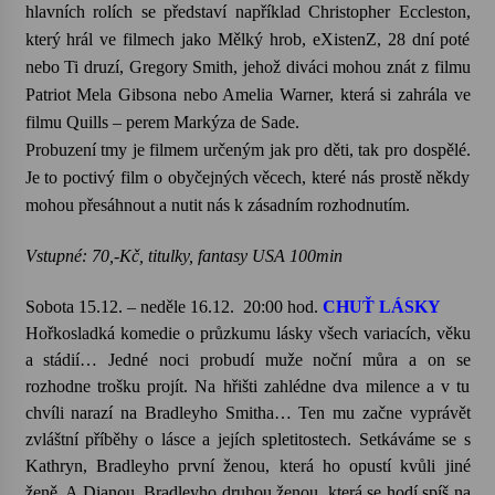
hlavních rolích se představí například Christopher Eccleston,
který hrál ve filmech jako Mělký hrob, eXistenZ, 28 dní poté
nebo Ti druzí, Gregory Smith, jehož diváci mohou znát z filmu
Patriot Mela Gibsona nebo Amelia Warner, která si zahrála ve
filmu Quills – perem Markýza de Sade.
Probuzení tmy je filmem určeným jak pro děti, tak pro dospělé.
Je to poctivý film o obyčejných věcech, které nás prostě někdy
mohou přesáhnout a nutit nás k zásadním rozhodnutím.
Vstupné: 70,-Kč, titulky, fantasy USA 100min
Sobota 15.12. – neděle 16.12.
20:00 hod.
CHUŤ LÁSKY
Hořkosladká komedie o průzkumu lásky všech variacích, věku
a stádií… Jedné noci probudí muže noční můra a on se
rozhodne trošku projít. Na hřišti zahlédne dva milence a v tu
chvíli narazí na Bradleyho Smitha… Ten mu začne vyprávět
zvláštní příběhy o lásce a jejích spletitostech. Setkáváme se s
Kathryn, Bradleyho první ženou, která ho opustí kvůli jiné
ženě. A Dianou, Bradleyho druhou ženou, která se hodí spíš na