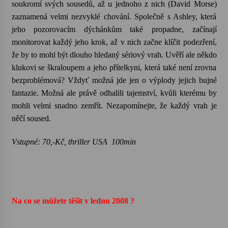
soukromí svých sousedů, až u jednoho z nich (David Morse)
zaznamená velmi nezvyklé chování. Společně s Ashley, která
jeho pozorovacím dýchánkům také propadne, začínají
monitorovat každý jeho krok, až v nich začne klíčit podezření,
že by to mohl být dlouho hledaný sériový vrah. Uvěří ale někdo
klukovi se škraloupem a jeho přítelkyni, která také není zrovna
bezproblémová? Vždyť možná jde jen o výplody jejich bujné
fantazie. Možná ale právě odhalili tajemství, kvůli kterému by
mohli velmi snadno zemřít. Nezapomínejte, že každý vrah je
něčí soused.
Vstupné: 70,-Kč, thriller USA 100min
Na co se můžete těšit v lednu 2008 ?