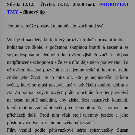
Středa 12.12. – čtvrtek 13.12.
20:00 hod.
PROBUZENÍ
TMY
– filmový tip
Jen on se může postavit temnotě, aby zachránil svět.
Will je třináctiletý kluk, který prožívá úplně normální trable s
holkama ve škole, s početnou skupinou bratrů a sester a se
svým dospíváním. Jednoho dne ovšem zjistí, že začíná nabývat
nadpřirozené schopnosti a že se s ním děje něco podivného. To
už ovšem dostává pozvánku na tajemné setkání, které natrvalo
změní jeho život. Je to totiž on, kdo je nejmladším rytířem
světla, který se musí postavit tmě v odvěkém souboji dobra a
zla. Za pomoci svých nových přátel a ochránců se tedy vydává
na cestu napříč staletími, aby získal šest vzácných kamenů,
které mohou zachránit svět před temnotou. Na pomoc mu
přicházejí další. Proti nim však stojí tajemný jezdec a jeho
přisluhovači. Boj o záchranu světa může začít.
Film vznikl podle pětisvazkové série spisovatelky Susan