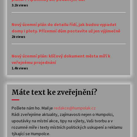
3.2k views
Nový územní plán do detailu řídí, jak budou vypadat
domy i ploty. Přízemní dům postavíte už jen výjimečně
2k views
Nový územní plán: klíčový dokument města míří k
veřejnému projednání
1.4k views
Máte text ke zveřejnění?
Pošlete nám ho. Mail je
redakce@humpolak.cz
Rádi zveřejníme aktuality, zajímavosti nejen o Humpolci,
upoutávky na místní akce, tipy na výlety, Vaši tvorbu a v
rozumné míře i texty místních politických uskupení a reklamu
týkající se Humpolce.