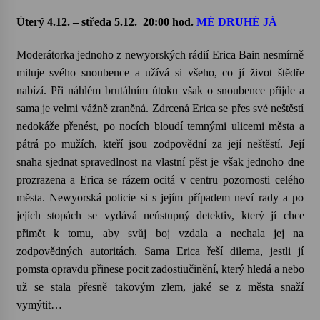
Úterý 4.12. – středa 5.12.
20:00 hod.
MÉ DRUHÉ JÁ
Varhanní recitál Michala Novenka v Klášteře
Želiv
Moderátorka jednoho z newyorských rádií Erica Bain nesmírně
3. 7. 2026
miluje svého snoubence a užívá si všeho, co jí život štědře
nabízí. Při náhlém brutálním útoku však o snoubence přijde a
Petr Adamec – Malovaný svět
sama je velmi vážně zraněná. Zdrcená Erica se přes své neštěstí
30. 6. 2026
nedokáže přenést, po nocích bloudí temnými ulicemi města a
pátrá po mužích, kteří jsou zodpovědní za její neštěstí. Její
snaha sjednat spravedlnost na vlastní pěst je však jednoho dne
prozrazena a Erica se rázem ocitá v centru pozornosti celého
města. Newyorská policie si s jejím případem neví rady a po
jejích stopách se vydává neústupný detektiv, který jí chce
přimět k tomu, aby svůj boj vzdala a nechala jej na
zodpovědných autoritách. Sama Erica řeší dilema, jestli jí
pomsta opravdu přinese pocit zadostiučinění, který hledá a nebo
už se stala přesně takovým zlem, jaké se z města snaží
vymýtit…