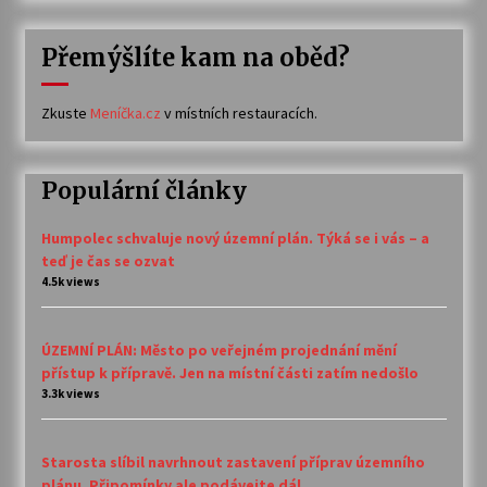
Přemýšlíte kam na oběd?
Zkuste
Meníčka.cz
v místních restauracích.
Populární články
Humpolec schvaluje nový územní plán. Týká se i vás – a
teď je čas se ozvat
4.5k views
ÚZEMNÍ PLÁN: Město po veřejném projednání mění
přístup k přípravě. Jen na místní části zatím nedošlo
3.3k views
Starosta slíbil navrhnout zastavení příprav územního
plánu. Připomínky ale podávejte dál