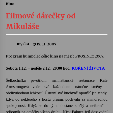
Kino
Letní koncerty ve Stromovce: Ars Camerata a
Sukuba Ensemble
Filmové dárečky od
4. 8. 2026
Mikuláše
Vernisáž výstavy Josefíny Duškové: Stávám se
kapkou
30. 7. 2026
myska
19. 11. 2007
Veselí muzikanti
Program humpoleckého kina na měsíc PROSINEC 2007.
30. 7. 2026
Sobota 1.12. – neděle 2.12.
20:00 hod.
KOŘENÍ ŽIVOTA
Pozvánka na integrační festival Quijotova
Šéfkuchařka prvotřídní manhattanské restaurace Kate
šedesátka: 28. 7.–1. 8. 2026
Armstrongová vede své každodenní náročné směny s
28. 7. 2026
obdivuhodnou lehkostí. Ústraní své kuchyně opouští jen tehdy,
když od některého z hostů přijímá pochvalu za mimořádnou
Letní koncerty ve Stromovce: Kolchoz a
Jenakaši
spokojenost. Když se do týmu dostane smělý a neformální
28. 7. 2026
odborník na omáčky všeho druhu, Nick Palmer, její dosavadní