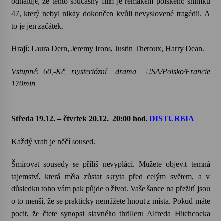
odhaluje, že tento současný film je remakem polského snímku
47, který nebyl nikdy dokončen kvůli nevyslovené tragédii. A
to je jen začátek.
Hrají: Laura Dern, Jeremy Irons, Justin Theroux, Harry Dean.
Vstupné: 60,-Kč, mysteriózní drama USA/Polsko/Francie
170min
Středa 19.12. – čtvrtek 20.12.
20:00 hod.
DISTURBIA
Každý vrah je něčí soused.
Šmírovat sousedy se příliš nevyplácí. Můžete objevit temná
tajemství, která měla zůstat skryta před celým světem, a v
důsledku toho vám pak půjde o život. Vaše šance na přežití jsou
o to menší, že se prakticky nemůžete hnout z místa. Pokud máte
pocit, že čtete synopsi slavného thrilleru Alfreda Hitchcocka