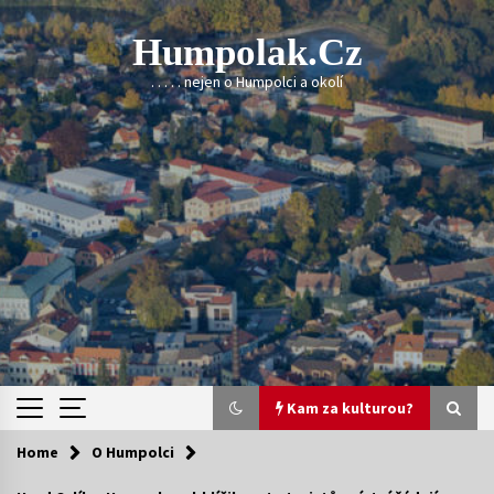
Skip
to
Humpolak.cz
content
. . . . . nejen o Humpolci a okolí
Kam za kulturou?
Home
O Humpolci
Kam za kulturou?