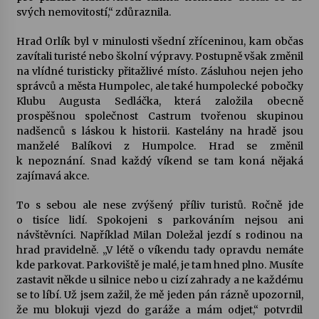
svých nemovitostí,“ zdůraznila.
Varhanní recitál Michala Novenka v Klášteře
Hrad Orlík byl v minulosti všední zříceninou, kam občas
Želiv
zavítali turisté nebo školní výpravy. Postupně však změnil
3. 7. 2026
na vlídné turisticky přitažlivé místo. Zásluhou nejen jeho
správců a města Humpolec, ale také humpolecké pobočky
Petr Adamec – Malovaný svět
Klubu Augusta Sedláčka, která založila obecně
30. 6. 2026
prospěšnou společnost Castrum tvořenou skupinou
nadšenců s láskou k historii. Kastelány na hradě jsou
manželé Balíkovi z Humpolce. Hrad se změnil
k nepoznání. Snad každý víkend se tam koná nějaká
zajímavá akce.
To s sebou ale nese zvýšený příliv turistů. Ročně jde
o tisíce lidí. Spokojeni s parkováním nejsou ani
návštěvníci. Například Milan Doležal jezdí s rodinou na
hrad pravidelně. „V létě o víkendu tady opravdu nemáte
kde parkovat. Parkoviště je malé, je tam hned plno. Musíte
zastavit někde u silnice nebo u cizí zahrady a ne každému
se to líbí. Už jsem zažil, že mě jeden pán rázně upozornil,
že mu blokuji vjezd do garáže a mám odjet,“ potvrdil