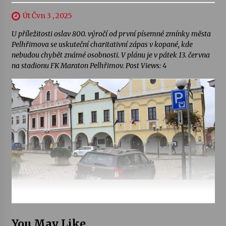
Út Čvn 3 , 2025
U příležitosti oslav 800. výročí od první písemné zmínky města
Pelhřimova se uskuteční charitativní zápas v kopané, kde
nebudou chybět známé osobnosti. V plánu je v pátek 13. června
na stadionu FK Maraton Pelhřimov. Post Views: 4
You May Like