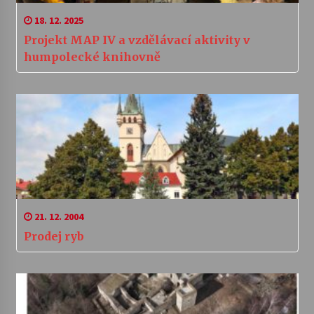
18. 12. 2025
Projekt MAP IV a vzdělávací aktivity v
humpolecké knihovně
21. 12. 2004
Prodej ryb