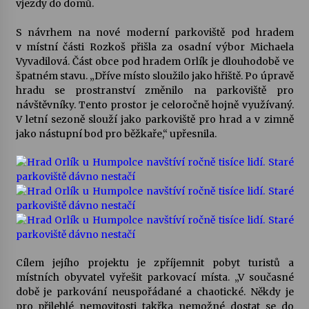
vjezdy do domů.
Votavžatský ploty
S návrhem na nové moderní parkoviště pod hradem
23. 7. 2026
v místní části Rozkoš přišla za osadní výbor Michaela
Vyvadilová. Část obce pod hradem Orlík je dlouhodobě ve
špatném stavu. „Dříve místo sloužilo jako hřiště. Po úpravě
hradu se prostranství změnilo na parkoviště pro
Letní koncerty ve Stromovce: Rufus Miller
návštěvníky. Tento prostor je celoročně hojně využívaný.
22. 7. 2026
V letní sezoně slouží jako parkoviště pro hrad a v zimně
jako nástupní bod pro běžkaře,“ upřesnila.
Vysočinka
17. 7. 2026
Ozvěny prázdnin
14. 7. 2026
Cílem jejího projektu je zpříjemnit pobyt turistů a
místních obyvatel vyřešit parkovací místa. „V současné
Za kulturou kousek za Humpolec. V Želivě ožije
době je parkování neuspořádané a chaotické. Někdy je
odkaz Josefa Čapka
pro přilehlé nemovitosti takřka nemožné dostat se do
13. 7. 2026