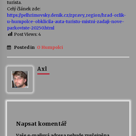
turista.
Celý článek zde:
https://pelhrimovsky.denik.cz/zpravy_region/hrad-orlik-
u-humpolce-obklicila-auta-turistu-mistni-zadaji-nove-
parkoviste-20250.html
Post Views:
4
Posted in
O Humpolci
Axl
Napsat komentář
Vaše e-mailová adresa nebude zveřejněna.