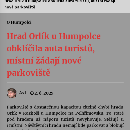
Hrad Orlík u Humpolce obklíčila auta turistů, místní žádají
nové parkoviště
Letní koncerty ve Stromovce: Ars Camerata a
Sukuba Ensemble
4. 8. 2026
O Humpolci
Hrad Orlík u Humpolce
Vernisáž výstavy Josefíny Duškové: Stávám se
kapkou
obklíčila auta turistů,
30. 7. 2026
místní žádají nové
Veselí muzikanti
30. 7. 2026
parkoviště
Pozvánka na integrační festival Quijotova
Axl
2. 6. 2025
šedesátka: 28. 7.–1. 8. 2026
28. 7. 2026
Parkoviště s dostatečnou kapacitou citelně chybí hradu
Orlík v Rozkoši u Humpolce na Pelhřimovsku. To staré
Letní koncerty ve Stromovce: Kolchoz a
pod hradem už náporu turistů nevyhovuje. Stěžují si
Jenakaši
i místní. Návštěvníci hradu nemají kde parkovat a blokují
28. 7. 2026