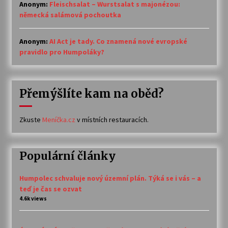
Anonym
:
Fleischsalat – Wurstsalat s majonézou:
německá salámová pochoutka
Anonym
:
AI Act je tady. Co znamená nové evropské
pravidlo pro Humpoláky?
Přemýšlíte kam na oběd?
Zkuste
Meníčka.cz
v místních restauracích.
Populární články
Humpolec schvaluje nový územní plán. Týká se i vás – a
teď je čas se ozvat
4.6k views