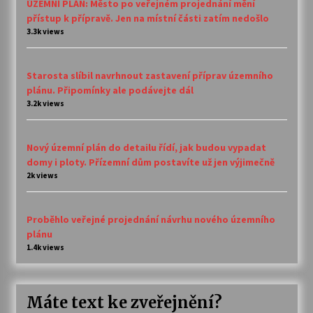
ÚZEMNÍ PLÁN: Město po veřejném projednání mění
přístup k přípravě. Jen na místní části zatím nedošlo
3.3k views
Starosta slíbil navrhnout zastavení příprav územního
plánu. Připomínky ale podávejte dál
3.2k views
Nový územní plán do detailu řídí, jak budou vypadat
domy i ploty. Přízemní dům postavíte už jen výjimečně
2k views
Proběhlo veřejné projednání návrhu nového územního
plánu
1.4k views
Máte text ke zveřejnění?