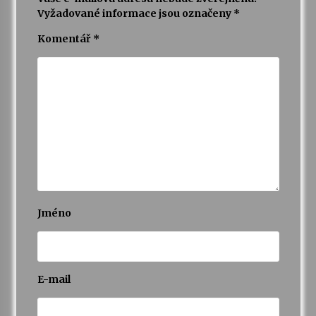
Vyžadované informace jsou označeny
*
Komentář
*
Jméno
E-mail