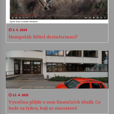
2. 3. 2024
Humpolák šiřitel dezinformací?
12. 4. 2023
Vysočina přijde o osm finančních úřadů. Co
bude za týden, bojí se starostové