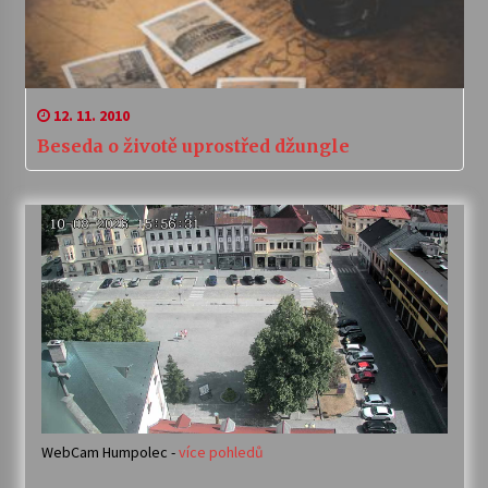
12. 11. 2010
Beseda o životě uprostřed džungle
WebCam Humpolec -
více pohledů