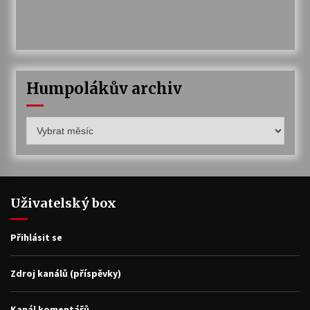
Humpolákův archiv
Humpolákův
archiv
Uživatelský box
Přihlásit se
Zdroj kanálů (příspěvky)
Kanál komentářů