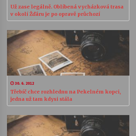
Už zase legálně. Oblíbená vycházková trasa
v okolí Žďáru je po opravě průchozí
30. 6. 2012
Třebíč chce rozhlednu na Pekelném kopci,
jedna už tam kdysi stála