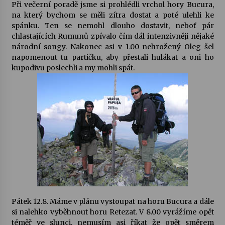
Při večerní poradě jsme si prohlédli vrchol hory Bucura,
na který bychom se měli zítra dostat a poté ulehli ke
spánku. Ten se nemohl dlouho dostavit, neboť pár
chlastajících Rumunů zpívalo čím dál intenzivněji nějaké
národní songy. Nakonec asi v 1.00 nehrožený Oleg šel
napomenout tu partičku, aby přestali hulákat a oni ho
kupodivu poslechli a my mohli spát.
Pátek 12.8. Máme v plánu vystoupat na horu Bucura a dále
si nalehko vyběhnout horu Retezat. V 8.00 vyrážíme opět
téměř ve slunci, nemusím asi říkat že opět směrem