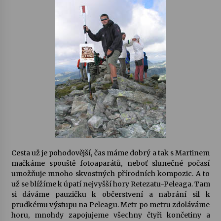
Cesta už je pohodovější, čas máme dobrý a tak s Martinem
mačkáme spouště fotoaparátů, neboť slunečné počasí
umožňuje mnoho skvostných přírodních kompozic. A to
už se blížíme k úpatí nejvyšší hory Retezatu-Peleaga. Tam
si dáváme pauzičku k občerstvení a nabrání sil k
prudkému výstupu na Peleagu. Metr po metru zdoláváme
horu, mnohdy zapojujeme všechny čtyři končetiny a