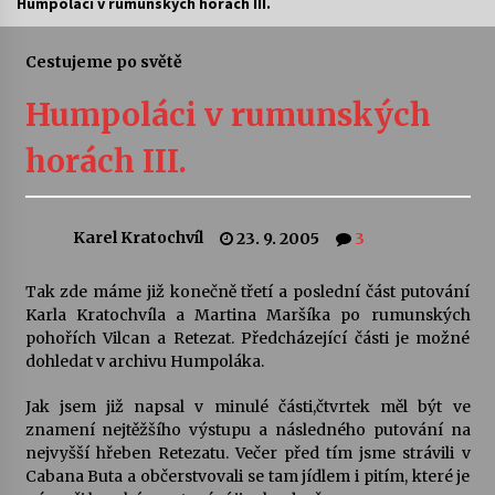
Humpoláci v rumunských horách III.
Divadélka pro děti: Kašpárek v dračí jeskyni
Cestujeme po světě
10. 8. 2026
Humpoláci v rumunských
Letní koncerty ve Stromovce: Ars Camerata a
horách III.
Sukuba Ensemble
4. 8. 2026
Karel Kratochvíl
23. 9. 2005
3
Vernisáž výstavy Josefíny Duškové: Stávám se
kapkou
30. 7. 2026
Tak zde máme již konečně třetí a poslední část putování
Karla Kratochvíla a Martina Maršíka po rumunských
pohořích Vilcan a Retezat. Předcházející části je možné
Veselí muzikanti
dohledat v archivu Humpoláka.
30. 7. 2026
Jak jsem již napsal v minulé části,čtvrtek měl být ve
znamení nejtěžšího výstupu a následného putování na
Pozvánka na integrační festival Quijotova
nejvyšší hřeben Retezatu. Večer před tím jsme strávili v
šedesátka: 28. 7.–1. 8. 2026
Cabana Buta a občerstvovali se tam jídlem i pitím, které je
28. 7. 2026