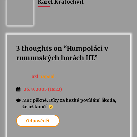
Karel Kratochvíl
3 thoughts on “
Humpoláci v
rumunských horách III.
”
axl
napsal:
26. 9. 2005 (18:22)
Moc pěkné. Díky za hezké povídání. Škoda,
že už končí.
Odpovědět