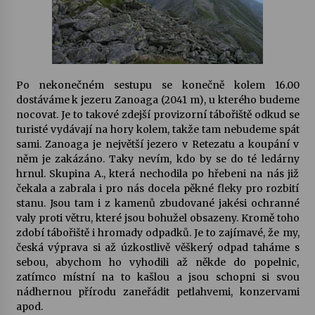
Po nekonečném sestupu se konečně kolem 16.00
dostáváme k jezeru Zanoaga (2041 m), u kterého budeme
nocovat. Je to takové zdejší provizorní tábořiště odkud se
turisté vydávají na hory kolem, takže tam nebudeme spát
sami. Zanoaga je největší jezero v Retezatu a koupání v
něm je zakázáno. Taky nevím, kdo by se do té ledárny
hrnul. Skupina A., která nechodila po hřebeni na nás již
čekala a zabrala i pro nás docela pěkné fleky pro rozbití
stanu. Jsou tam i z kamenů zbudované jakési ochranné
valy proti větru, které jsou bohužel obsazeny. Kromě toho
zdobí tábořiště i hromady odpadků. Je to zajímavé, že my,
česká výprava si až úzkostlivě věškerý odpad taháme s
sebou, abychom ho vyhodili až někde do popelnic,
zatímco místní na to kašlou a jsou schopni si svou
nádhernou přírodu zaneřádit petlahvemi, konzervami
apod.