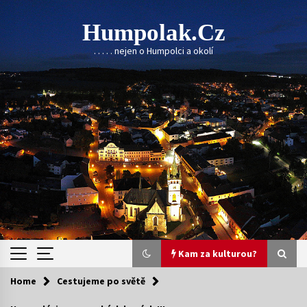
Skip
to
Humpolak.cz
content
. . . . . nejen o Humpolci a okolí
Kam za kulturou?
Home
Cestujeme po světě
Kam za kulturou?