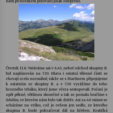
nám při horském putování jinak odepřeno.
Letní koncerty ve Stromovce: Kolchoz a
Jenakaši
28. 7. 2026
Votavžatský ploty
23. 7. 2026
Letní koncerty ve Stromovce: Rufus Miller
22. 7. 2026
Čtvrtek 11.8. Vstáváme asi v 6.45, neboť odchod skupiny B.
byl naplánován na 7.30. Hlava i ostatní tělesné části se
chovají zcela normálně, takže se s Martinem připojujeme
Vysočinka
k ostatním ze skupiny B. a v 7.30 vyrážíme do toho
17. 7. 2026
hrozného trháku, který jsme včera sestupovali. Počasí je
opět pěkné, většinou slunečné a tak se pomalu loučíme s
údolím, ve kterém nám bylo tak dobře. Asi za 40 minut se
Ozvěny prázdnin
scházíme na vršku, což je ovšem jen sedlo, ze kterého
14. 7. 2026
skupina B. bude pokračovat dál na hřeben. Kratičká