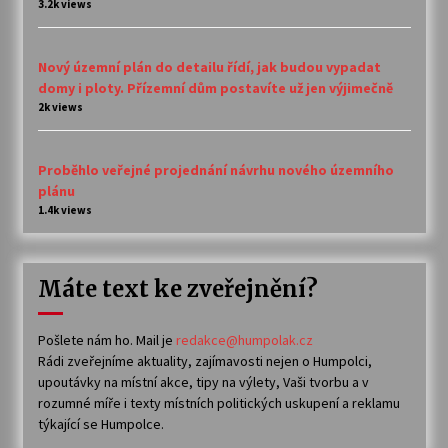
3.2k views
Nový územní plán do detailu řídí, jak budou vypadat
domy i ploty. Přízemní dům postavíte už jen výjimečně
2k views
Proběhlo veřejné projednání návrhu nového územního
plánu
1.4k views
Máte text ke zveřejnění?
Pošlete nám ho. Mail je
redakce@humpolak.cz
Rádi zveřejníme aktuality, zajímavosti nejen o Humpolci,
upoutávky na místní akce, tipy na výlety, Vaši tvorbu a v
rozumné míře i texty místních politických uskupení a reklamu
týkající se Humpolce.