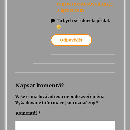
r=igsvet&c=A050909_18221
3_igsvet_tom
To bych se i docela přidal.
Odpovědět
Napsat komentář
Vaše e-mailová adresa nebude zveřejněna.
Vyžadované informace jsou označeny
*
Komentář
*