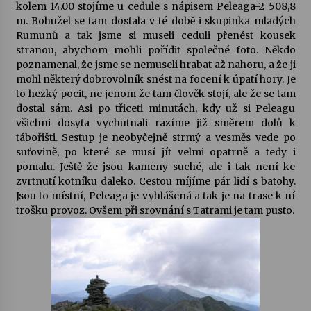
kolem 14.00 stojíme u cedule s nápisem Peleaga-2 508,8
m. Bohužel se tam dostala v té době i skupinka mladých
Rumunů a tak jsme si museli ceduli přenést kousek
stranou, abychom mohli pořídit společné foto. Někdo
poznamenal, že jsme se nemuseli hrabat až nahoru, a že ji
mohl některý dobrovolník snést na focení k úpatí hory. Je
to hezký pocit, ne jenom že tam člověk stojí, ale že se tam
dostal sám. Asi po třiceti minutách, kdy už si Peleagu
všichni dosyta vychutnali razíme již směrem dolů k
tábořišti. Sestup je neobyčejně strmý a vesměs vede po
suťovině, po které se musí jít velmi opatrně a tedy i
pomalu. Ještě že jsou kameny suché, ale i tak není ke
zvrtnutí kotníku daleko. Cestou míjíme pár lidí s batohy.
Jsou to místní, Peleaga je vyhlášená a tak je na trase k ní
trošku provoz. Ovšem při srovnání s Tatrami je tam pusto.