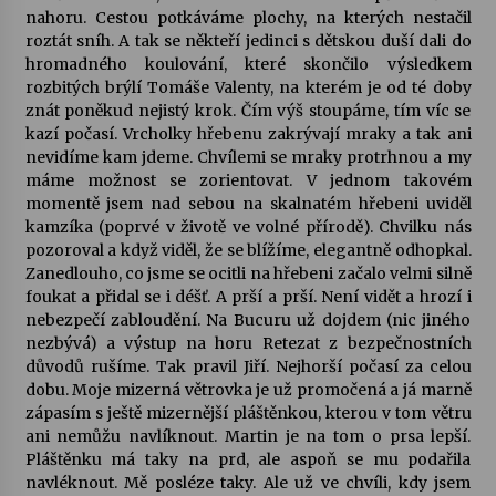
nahoru. Cestou potkáváme plochy, na kterých nestačil
roztát sníh. A tak se někteří jedinci s dětskou duší dali do
hromadného koulování, které skončilo výsledkem
rozbitých brýlí Tomáše Valenty, na kterém je od té doby
znát poněkud nejistý krok. Čím výš stoupáme, tím víc se
kazí počasí. Vrcholky hřebenu zakrývají mraky a tak ani
nevidíme kam jdeme. Chvílemi se mraky protrhnou a my
máme možnost se zorientovat. V jednom takovém
momentě jsem nad sebou na skalnatém hřebeni uviděl
kamzíka (poprvé v životě ve volné přírodě). Chvilku nás
pozoroval a když viděl, že se blížíme, elegantně odhopkal.
Zanedlouho, co jsme se ocitli na hřebeni začalo velmi silně
foukat a přidal se i déšť. A prší a prší. Není vidět a hrozí i
nebezpečí zabloudění. Na Bucuru už dojdem (nic jiného
nezbývá) a výstup na horu Retezat z bezpečnostních
důvodů rušíme. Tak pravil Jiří. Nejhorší počasí za celou
dobu. Moje mizerná větrovka je už promočená a já marně
zápasím s ještě mizernější pláštěnkou, kterou v tom větru
ani nemůžu navlíknout. Martin je na tom o prsa lepší.
Pláštěnku má taky na prd, ale aspoň se mu podařila
navléknout. Mě posléze taky. Ale už ve chvíli, kdy jsem