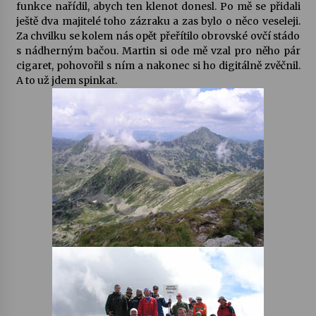
funkce nařídil, abych ten klenot donesl. Po mě se přidali
ještě dva majitelé toho zázraku a zas bylo o něco veseleji.
Za chvilku se kolem nás opět přeřítilo obrovské ovčí stádo
s nádherným bačou. Martin si ode mě vzal pro něho pár
cigaret, pohovořil s ním a nakonec si ho digitálně zvěčnil.
A to už jdem spinkat.