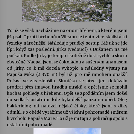
To už se však nacházíme na onom hřebeni, o kterém jsem
již psal. Oproti hřebenům Vilcanu je tento více skalistý a i
fyzicky náročnější. Následuje prudký sestup. Mě už se jde
líp i když zas poslední. Jirka (vedoucí) s Dušanem na mě
počkali. Podle Jirky je tempo skutečně dost rychlé a skoro
zbytečně. Nacpal jsem se čokoládou a sušeným ananasem
od Jirky, co ž mě docela vykoplo a následný výstup na
Papuša Mika (2 370 m) byl už pro mě mnohem snažší.
Počasí se zas zlepšilo. Sluníčko se přeci jen dokázalo
prodrat přes tmavou hradbu mraků a opět jsme se mohli
kochat pohledy z hřebenu. Opět se zpožděním jsem došel
do sedla k ostatním, kde byla delší pauza na oběd. Oleg
bakteriolog mi nabízel nějaké čípky, které jsem s díky
odmítl. Po obědě vyrážíme už všichni pohromadě směrem
k vrcholu Papuša Mare. To už je mi fajn a pokračuji spolu s
ostatními pohromadě.