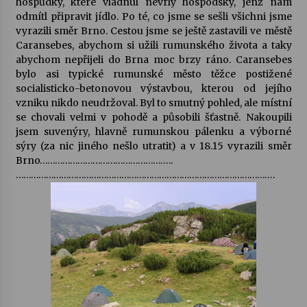
hospůdky, které vládnul nevrlý hospodský, jenž nám
odmítl připravit jídlo. Po té, co jsme se sešli všichni jsme
vyrazili směr Brno. Cestou jsme se ještě zastavili ve městě
Caransebes, abychom si užili rumunského života a taky
abychom nepřijeli do Brna moc brzy ráno. Caransebes
bylo asi typické rumunské město těžce postižené
socialisticko-betonovou výstavbou, kterou od jejího
vzniku nikdo neudržoval. Byl to smutný pohled, ale místní
se chovali velmi v pohodě a působili šťastně. Nakoupili
jsem suvenýry, hlavně rumunskou pálenku a výborné
sýry (za nic jiného nešlo utratit) a v 18.15 vyrazili směr
Brno……………………………………………..
………………………………………………………………………………………….