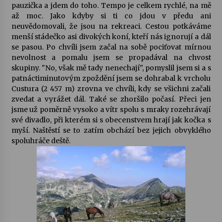
pauzička a jdem do toho. Tempo je celkem rychlé, na mě
až moc. Jako kdyby si ti co jdou v předu ani
Za kulturou kousek za Humpolec. V Želivě ožije
neuvědomovali, že jsou na rekreaci. Cestou potkáváme
odkaz Josefa Čapka
menší stádečko asi divokých koní, kteří nás ignorují a dál
13. 7. 2026
se pasou. Po chvíli jsem začal na sobě pociťovat mírnou
nevolnost a pomalu jsem se propadával na chvost
skupiny. "No, však mě tady nenechají", pomyslil jsem si a s
Varhanní recitál Michala Novenka v Klášteře
Želiv
patnáctiminutovým zpoždění jsem se dohrabal k vrcholu
3. 7. 2026
Custura (2 457 m) zrovna ve chvíli, kdy se všichni začali
zvedat a vyrážet dál. Také se zhoršilo počasí. Přeci jen
jsme už poměrně vysoko a vítr spolu s mraky rozehrávají
své divadlo, při kterém si s obecenstvem hrají jak kočka s
myší. Naštěstí se to zatím obchází bez jejich obvyklého
spoluhráče deště.