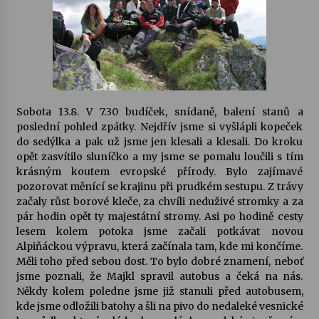
Sobota 13.8. V 7.30 budíček, snídaně, balení stanů a
poslední pohled zpátky. Nejdřív jsme si vyšlápli kopeček
do sedýlka a pak už jsme jen klesali a klesali. Do kroku
opět zasvítilo sluníčko a my jsme se pomalu loučili s tím
krásným koutem evropské přírody. Bylo zajímavé
pozorovat měnící se krajinu při prudkém sestupu. Z trávy
začaly růst borové kleče, za chvíli neduživé stromky a za
pár hodin opět ty majestátní stromy. Asi po hodině cesty
lesem kolem potoka jsme začali potkávat novou
Alpiňáckou výpravu, která začínala tam, kde mi končíme.
Měli toho před sebou dost. To bylo dobré znamení, neboť
jsme poznali, že Majkl spravil autobus a čeká na nás.
Někdy kolem poledne jsme již stanuli před autobusem,
kde jsme odložili batohy a šli na pivo do nedaleké vesnické