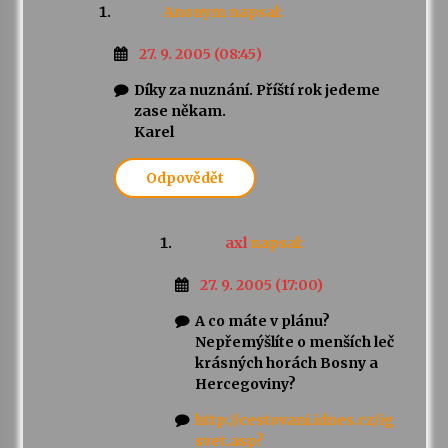
Anonym
napsal:
27. 9. 2005 (08:45)
Díky za nuznání. Příští rok jedeme
zase někam.
Karel
Odpovědět
axl
napsal:
27. 9. 2005 (17:00)
A co máte v plánu?
Nepřemýšlíte o menších leč
krásných horách Bosny a
Hercegoviny?
http://cestovani.idnes.cz/ig
svet.asp?