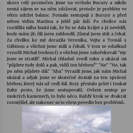
skoro celý promočen. Jsme na vrcholu Bucury a nikdo
nemá zájem se na něm zdržovat, protože je problém ve
větru udržet balanc. Pomalu sestupuji z Bucury a před
sebou vidím Martina a ještě pár lidí. Po chvilce nás
rozdělila mlha hustá tak, že by se dala krájet a já nevěděl,
kudy mám jít; čili jsem zabloudil. Zůstal jsem stát a čekal.
Za chvilku ke mě dorazila Veronika, Vojta a Tomáš s
Gábinou a všichni jsme stáli a čekali. V tom se odněkud
vynořil Michal (vedoucí) a všichni jsme zahořekovali "my
jsme se ztratili". Michal chladně zvedl ruku a ukázal mi
"půjdete tudy dolů a pak, vidíš ten hřeben?" "Ne." "No, tak
po něm půjdete dál." "Aha." Vyrazili jsme, jak nám Michal
ukázal a nějak jsme se skutečně dostali na ten správný
hřeben, který nás už vedl dál. Brzy přestalo pršet i foukat
(taky proto, že jsme sestupovali). Ovšem sestup po
mokrých kamenech, to bylo něco. Každý krok se dvakrát
rozmýšlel, ale nakonec se to všem povedlo bez problémů.