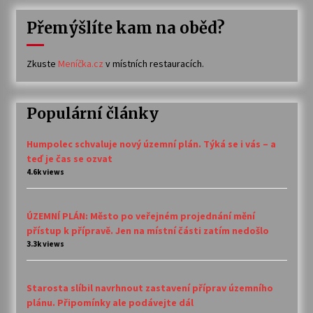
Přemýšlíte kam na oběd?
Zkuste
Meníčka.cz
v místních restauracích.
Populární články
Humpolec schvaluje nový územní plán. Týká se i vás – a
teď je čas se ozvat
4.6k views
ÚZEMNÍ PLÁN: Město po veřejném projednání mění
přístup k přípravě. Jen na místní části zatím nedošlo
3.3k views
Starosta slíbil navrhnout zastavení příprav územního
plánu. Připomínky ale podávejte dál