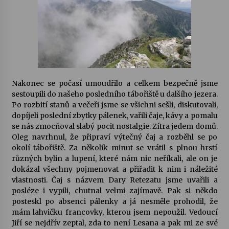
Nakonec se počasí umoudřilo a celkem bezpečně jsme
sestoupili do našeho posledního tábořiště u dalšího jezera.
Po rozbití stanů a večeři jsme se všichni sešli, diskutovali,
dopíjeli poslední zbytky pálenek, vařili čaje, kávy a pomalu
se nás zmocňoval slabý pocit nostalgie. Zítra jedem domů.
Oleg navrhnul, že připraví výtečný čaj a rozběhl se po
okolí tábořiště. Za několik minut se vrátil s plnou hrstí
různých bylin a lupení, které nám nic neříkali, ale on je
dokázal všechny pojmenovat a přiřadit k nim i náležité
vlastnosti. Čaj s názvem Dary Retezatu jsme uvařili a
posléze i vypili, chutnal velmi zajímavě. Pak si někdo
posteskl po absenci pálenky a já nesměle prohodil, že
mám lahvičku francovky, kterou jsem nepoužil. Vedoucí
Jiří se nejdřív zeptal, zda to není Lesana a pak mi ze své