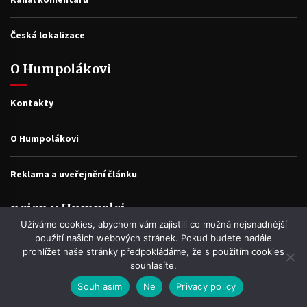
Česká lokalizace
O Humpolákovi
Kontakty
O Humpolákovi
Reklama a uveřejnění článku
nejen v Humpolci
Užíváme cookies, abychom vám zajistili co možná nejsnadnější
použití našich webových stránek. Pokud budete nadále
Najdete ZDE popis zajímavých míst, informací, pověstí, historek a
prohlížet naše stránky předpokládáme, že s použitím cookies
fotografíí, které se k nim váží.
souhlasíte.
Souhlasím
Ne
Privacy policy
Facebook