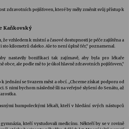
ost zdravotních pojišťoven, které by měly změnit svůj přístup k
se Kaňkovský
, že vzhledem k místní a časové dostupnosti je péče zajištěna a
 i sto kilometrů daleko. Ale to není úplně fér,“ poznamenal.
by nastavily bonifikaci tak zajímavě, aby byla pro lékaře
ě obce, ale podle mě to je úkol hlavně zdravotních pojišťoven,“
k jednání se Svazem měst a obcí. „Chceme získat podporu od
aci. S nimi bychom následně šli na veřejné slyšení do Senátu, až
tarostka.
časnými humpoleckými lékaři, kteří v hledání svých nástupců
gymnázia, kteří vystudovali medicínu. Někteří by se v rovině