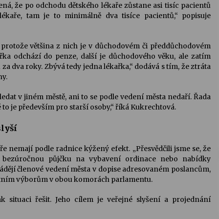
mená, že po odchodu dětského lékaře zůstane asi tisíc pacientů
kaře, tam je to minimálně dva tisíce pacientů,“ popisuje
ů, protože většina z nich je v důchodovém či předdůchodovém
ařka odchází do penze, další je důchodového věku, ale zatím
za dva roky. Zbývá tedy jedna lékařka,“ dodává s tím, že ztráta
ny.
 hledat v jiném městě, ani to se podle vedení města nedaří. Řada
é to je především pro starší osoby,“ říká Kukrechtová.
lyší
e nemají podle radnice kýžený efekt. „Přesvědčili jsme se, že
 o bezúročnou půjčku na vybavení ordinace nebo nabídky
ádějí členové vedení města v dopise adresovaném poslancům,
votním výborům v obou komorách parlamentu.
 situaci řešit. Jeho cílem je veřejné slyšení a projednání