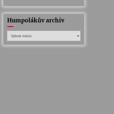
Humpolákův archiv
Humpolákův
archiv