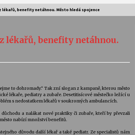
 lékařů, benefity netáhnou. Město hledá spojence
Vernisáž výstavy Josefíny Duškové:
Stávám se kapkou
 lékařů, benefity netáhnou.
30. 7. 2026
Letní koncerty ve Stromovce:
Kolchoz a Jenakaši
28. 7. 2026
s
Vysočinka
 Dejme to dohromady.“ Tak zní slogan z kampaně, kterou město
17. 7. 2026
é lékaře, pediatry a zubaře. Desetitisícové městečko ležící u
oblém s nedostatkem lékařů v soukromých ambulancích.
 důchodu a nalákat nové praktiky či zubaře, kteří by převzali
V
Varhanní recitál Michala Novenka v
ž město nabízí množství benefitů.
Klášteře Želiv
3. 7. 2026
stejného důvodu další lékař a také pediatr. Ze specialistů nám