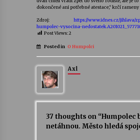
úvah chtěli vrátit zpět do svého rodiště, ale je 
dokončené ani potřebné atestace,“ krčí rameny
Zdroj:
https://www.idnes.cz/jihlava
humpolec-vysocina-nedostatek.A201021_577710
Post Views:
2
Posted in
O Humpolci
Axl
37 thoughts on “
Humpolec b
netáhnou. Město hledá spoj