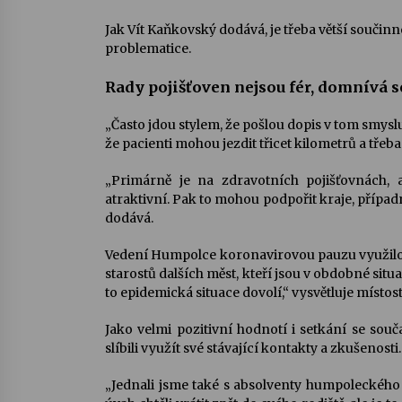
Jak Vít Kaňkovský dodává, je třeba větší součinn
problematice.
Rady pojišťoven nejsou fér, domnívá 
„Často jdou stylem, že pošlou dopis v tom smyslu
že pacienti mohou jezdit třicet kilometrů a třeba
„Primárně je na zdravotních pojišťovnách, a
atraktivní. Pak to mohou podpořit kraje, případn
dodává.
Vedení Humpolce koronavirovou pauzu využilo 
starostů dalších měst, kteří jsou v obdobné situ
to epidemická situace dovolí,“ vysvětluje místos
Jako velmi pozitivní hodnotí i setkání se sou
slíbili využít své stávající kontakty a zkušenosti.
„Jednali jsme také s absolventy humpoleckého 