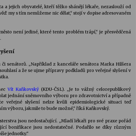
 a jejich obyvatelé, kteří těžko shánějí lékaře, nezaslouží od
ěď: my s tím nemůžeme nic dělat,“ stojí v dopise adresovaném
město není jediné, které tento problém trápí,“ je přesvědčená
.
lyšení
 či senátorů. „Například z kanceláře senátora Marka Hilšera
souhlasí a že se ujme přípravy podkladů pro veřejné slyšení v
stka.
anec
Vít Kaňkovský
(KDU-ČSL). „Je to vážný celorepublikový
volat jednání sněmovního výboru pro zdravotnictví a případně
že veřejné slyšení nelze kvůli epidemiologické situaci teď
ním výboru, jakmile to bude možné,“ říká Kaňkovský.
sterstva jsou nedostačující. „Mladí lékaři pro své praxe pořád
ající bonifikace jsou nedostatečné. Podařilo se díky různým
íše jednotky.“