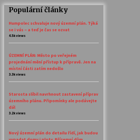
Populární články
Humpolec schvaluje nový územní plán. Týká
se i vás – a teď je čas se ozvat
4.5k views
ÚZEMNÍ PLÁN: Město po veřejném
projednání mění přístup k přípravě. Jen na
místní části zatím nedošlo
3.3k views
Starosta slíbil navrhnout zastavení příprav
územního plánu. Připomínky ale podávejte
dál
3.2k views
Nový územní plán do detailu řídí, jak budou
vypadat domy i ploty. Přízemní dům