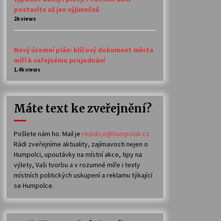
postavíte už jen výjimečně
2k views
Nový územní plán: klíčový dokument města
míří k veřejnému projednání
1.4k views
Máte text ke zveřejnění?
Pošlete nám ho. Mail je
redakce@humpolak.cz
Rádi zveřejníme aktuality, zajímavosti nejen o
Humpolci, upoutávky na místní akce, tipy na
výlety, Vaši tvorbu a v rozumné míře i texty
místních politických uskupení a reklamu týkající
se Humpolce.