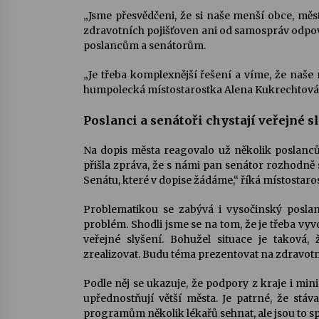
„Jsme přesvědčeni, že si naše menší obce, města
zdravotních pojišťoven ani od samospráv odpov
poslancům a senátorům.
„Je třeba komplexnější řešení a víme, že naše 
humpolecká místostarostka Alena Kukrechtová
Poslanci a senátoři chystají veřejné s
Na dopis města reagovalo už několik poslanců
přišla zpráva, že s námi pan senátor rozhodně 
Senátu, které v dopise žádáme,“ říká místostaro
Problematikou se zabývá i vysočinský posl
problém. Shodli jsme se na tom, že je třeba vy
veřejné slyšení. Bohužel situace je taková, 
zrealizovat. Budu téma prezentovat na zdravot
Podle něj se ukazuje, že podpory z kraje i mini
upřednostňují větší města. Je patrné, že stáv
programům několik lékařů sehnat, ale jsou to sp