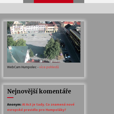
Veselí muzikanti
30. 7. 2026
Votavžatský ploty
23. 7. 2026
WebCam Humpolec -
více pohledů
Ozvěny prázdnin
14. 7. 2026
Nejnovější komentáře
Petr Adamec – Malovaný svět
30. 6. 2026
Anonym
:
AI Act je tady. Co znamená nové
evropské pravidlo pro Humpoláky?