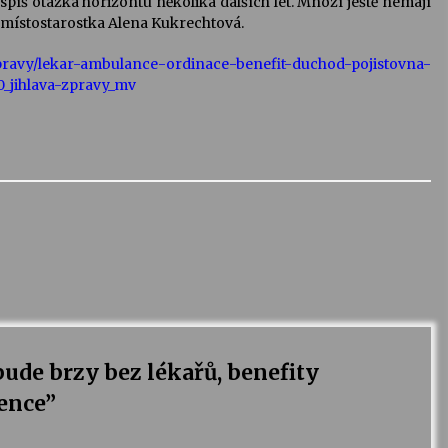
to spíš otázka horizontu několika dalších let. Mnozí ještě nemají
 místostarostka Alena Kukrechtová.
/zpravy/lekar-ambulance-ordinace-benefit-duchod-pojistovna-
_jihlava-zpravy_mv
ude brzy bez lékařů, benefity
ence
”