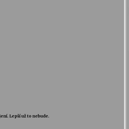
jení. Lepší už to nebude.