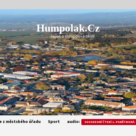
Humpolak.cz
. . . . . nejen o Humpolci a okolí
e z městského úřadu
Sport
audio:
SOUSEDSKÉ ČTENÍ-L. PAMĚTNICKÁ: 