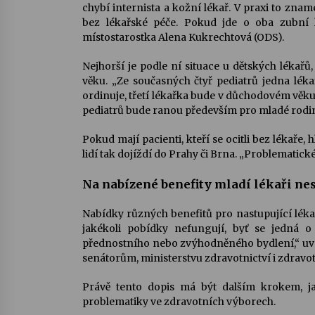
chybí internista a kožní lékař. V praxi to zna
bez lékařské péče. Pokud jde o oba zubní lé
místostarostka Alena Kukrechtová (ODS).
Nejhorší je podle ní situace u dětských lékař
věku. „Ze současných čtyř pediatrů jedna lék
ordinuje, třetí lékařka bude v důchodovém věku 
pediatrů bude ranou především pro mladé rodi
Pokud mají pacienti, kteří se ocitli bez lékaře,
lidí tak dojíždí do Prahy či Brna. „Problematick
Na nabízené benefity mladí lékaři nes
Nabídky různých benefitů pro nastupující lékař
jakékoli pobídky nefungují, byť se jedná
přednostního nebo zvýhodněného bydlení,“ uv
senátorům, ministerstvu zdravotnictví i zdra
Právě tento dopis má být dalším krokem, jak
problematiky ve zdravotních výborech.