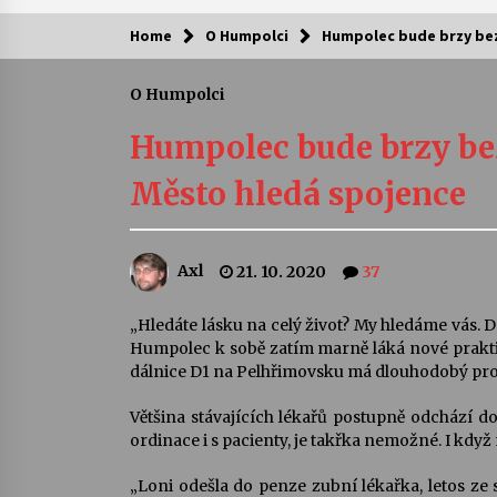
Home
O Humpolci
Humpolec bude brzy bez
Kam za kulturou?
O Humpolci
Letní koncerty ve Stromovce: Ars
Camerata a Sukuba Ensemble
Humpolec bude brzy bez
4. 8. 2026
Město hledá spojence
Pozvánka na integrační festival
Quijotova šedesátka: 28. 7.–1. 8.
2026
Axl
21. 10. 2020
37
28. 7. 2026
Letní koncerty ve Stromovce: Rufu
„Hledáte lásku na celý život? My hledáme vás.
Miller
Humpolec k sobě zatím marně láká nové praktick
22. 7. 2026
dálnice D1 na Pelhřimovsku má dlouhodobý pr
Většina stávajících lékařů postupně odchází do
Za kulturou kousek za Humpolec. 
ordinace i s pacienty, je takřka nemožné. I kdy
Želivě ožije odkaz Josefa Čapka
13. 7. 2026
„Loni odešla do penze zubní lékařka, letos ze 