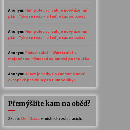
Anonym
:
Humpolec schvaluje nový územní
plán. Týká se i vás – a teď je čas se ozvat
Anonym
:
Humpolec schvaluje nový územní
plán. Týká se i vás – a teď je čas se ozvat
Anonym
:
Fleischsalat – Wurstsalat s
majonézou: německá salámová pochoutka
Anonym
:
AI Act je tady. Co znamená nové
evropské pravidlo pro Humpoláky?
Přemýšlíte kam na oběd?
Zkuste
Meníčka.cz
v místních restauracích.